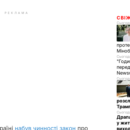
РЕКЛАМА
СВІ
Сьогодн
проте
Міно
Сьогодн
"Годи
перед
News
Сьогодн
розсл
Трамп
Сьогодн
Драпа
у жит
країні
набув чинності закон
про
виход