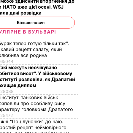
 може здійснити вторгнення до
и НАТО вже цієї осені. WSJ
ила дані розвідки
Більше новин
УЛЯРНЕ В БУЛЬВАРІ
Буряк тепер готую тільки так".
ікавий рецепт салату, який
олюбила вся родина
65044
Такі можуть неочікувано
обитися висот". У військовому
нституті розповіли, як Драпатий
ахищав диплом
28088
 інституті танкових військ
озповіли про особливу рису
арактеру головкома Драпатого
25472
іжні "Поцілуночки" до чаю.
ростий рецепт неймовірного