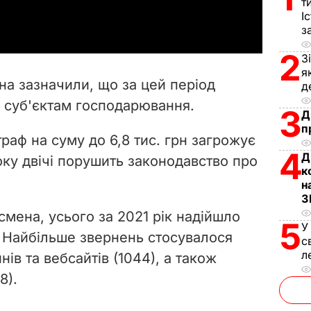
a
т
І
з
y
2
З
V
я
на зазначили, що за цей період
д
i
 суб'єктам господарювання.
3
Д
d
п
раф на суму до 6,8 тис. грн загрожує
4
Д
e
оку двічі порушить законодавство про
к
н
o
З
мена, усього за 2021 рік надійшло
5
У
. Найбільше звернень стосувалося
с
л
инів та
вебсайтів
(1044), а також
8).