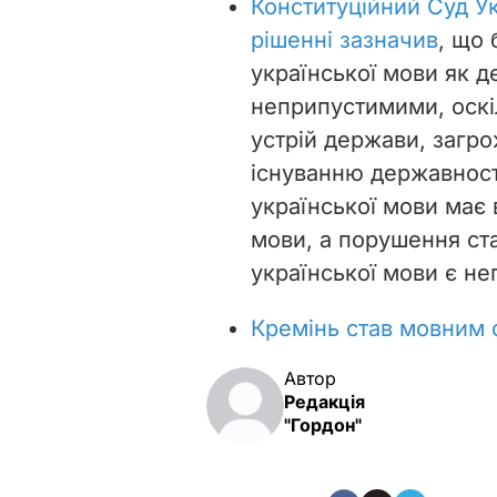
Конституційний Суд Ук
рішенні зазначив
, що 
української мови як д
неприпустимими, оскі
устрій держави, загро
існуванню державності
української мови має 
мови, а порушення ста
української мови є не
Кремінь став мовним
Автор
Редакція
"Гордон"