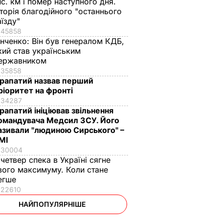
ис. км і помер наступного дня.
сторія благодійного "останнього
аїзду"
45858
інченко:
Він був генералом КДБ,
кий став українським
ержавником
35858
рапатий назвав перший
ріоритет на фронті
34287
рапатий ініціював звільнення
омандувача Медсил ЗСУ. Його
азивали "людиною Сирського" –
МІ
30004
 четвер спека в Україні сягне
вого максимуму. Коли стане
егше
22610
НАЙПОПУЛЯРНІШЕ