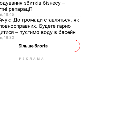
одування збитків бізнесу –
тні репарації
я, 18.45
йчук:
До громади ставляться, як
повносправних. Будете гарно
итися – пустимо воду в басейн
я, 16.30
Більше блогів
РЕКЛАМА