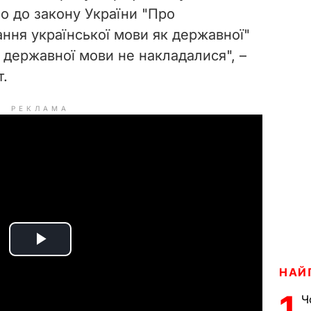
о до закону України "Про
ння української мови як державної"
 державної мови не накладалися", –
т.
РЕКЛАМА
P
НАЙ
l
1
Ч