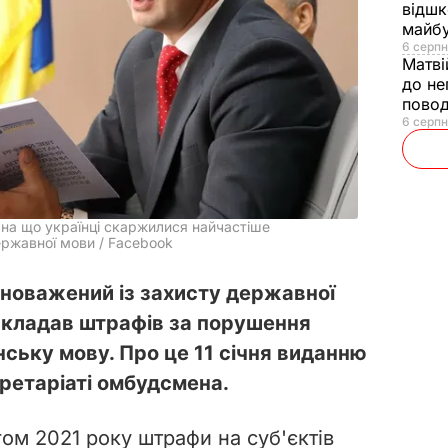
відшк
майбу
6 серпн
Матві
до не
повод
6 серпн
 на що українці скаржилися найчастіше
ержавної мови / Facebook
овноважений із захисту державної
акладав штрафів за порушення
ську мову. Про це 11 січня виданню
ретаріаті омбудсмена.
ом 2021 року штрафи на суб'єктів