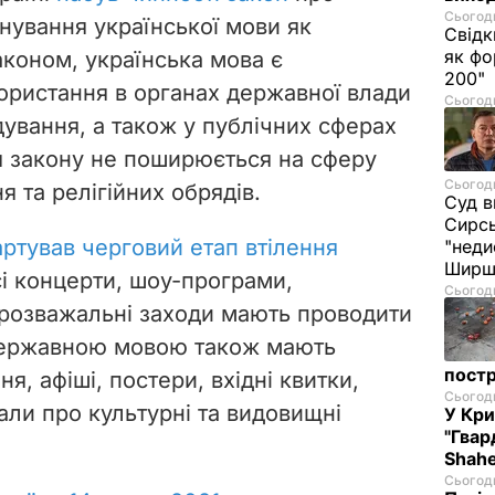
Сьогодн
нування української мови як
Свідк
як фо
законом, українська мова є
200"
ористання в органах державної влади
Сьогодн
ування, а також у публічних сферах
ія закону не поширюється на сферу
Сьогодн
я та релігійних обрядів.
Суд в
Сирс
артував черговий етап втілення
"неди
Ширш
всі концерти, шоу-програми,
Сьогодн
 розважальні заходи мають проводити
ержавною мовою також
мають
постр
я, афіші, постери, вхідні квитки,
Сьогодн
іали про культурні та видовищні
У Кр
"Гвар
Shahe
Сьогодн