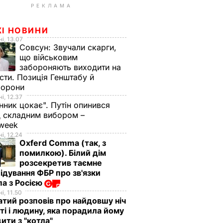
РЕКЛАМА
ЖІ НОВИНИ
і, 13.07
Совсун:
Звучали скарги,
що військовим
забороняють виходити на
сти. Позиція Генштабу й
борони
і, 12.37
нник цокає". Путін опинився
 складним вибором –
week
і, 12.24
Oxferd Comma (так, з
помилкою). Білий дім
розсекретив таємне
ідування ФБР про зв'язки
а з Росією
і, 11.50
тий розповів про найдовшу ніч
ті і людину, яка порадила йому
ити з "котла"