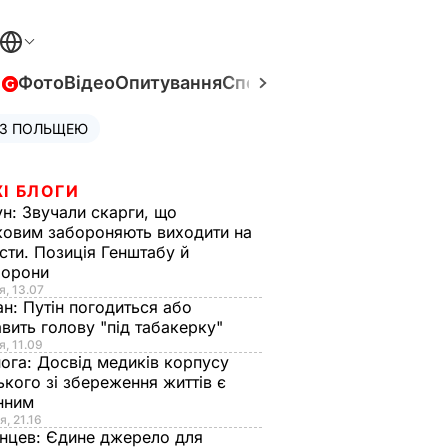
в
Фото
Відео
Опитування
Спецпроєкти
Війна в Укра
 З ПОЛЬЩЕЮ
І БЛОГИ
ун:
Звучали скарги, що
ковим забороняють виходити на
сти. Позиція Генштабу й
борони
я, 13.07
ан:
Путін погодиться або
авить голову "під табакерку"
я, 11.09
нога:
Досвід медиків корпусу
ького зі збереження життів є
інним
я, 21.16
нцев:
Єдине джерело для