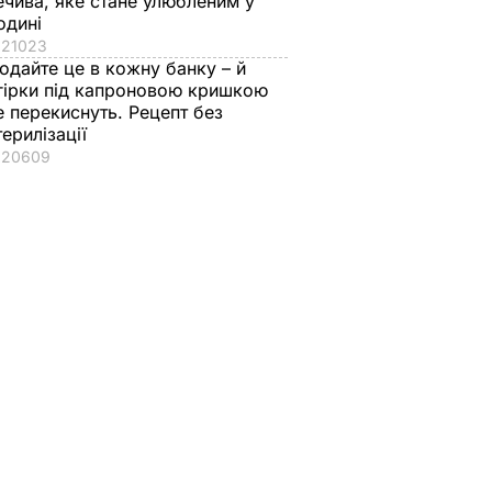
ечива, яке стане улюбленим у
одині
21023
одайте це в кожну банку – й
гірки під капроновою кришкою
е перекиснуть. Рецепт без
терилізації
20609