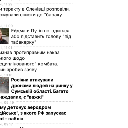
і, 11.29
и теракту в Оленівці розповіли,
рмували списки до "бараку
і, 11.09
Ейдман:
Путін погодиться
або підставить голову "під
табакерку"
і, 11.01
изнав протиправним наказ
ького щодо
сциплінованого" комбата.
ин зробив заяву
і, 10.16
Росіяни атакували
дронами людей на ринку у
Сумській області. Багато
аждалих, є "важкі"
і, 09.49
иму детонує аеродром
дійське", з якого РФ запускає
d – паблік
і, 09.17