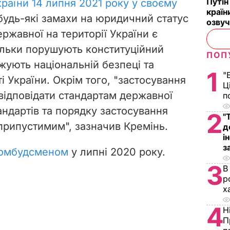
Путін
раїни 14 липня 2021 року у своєму
країн
будь-які замахи на юридичний статус
озвуч
ержавної на території України є
льки порушують конституційний
ПОП
жують національній безпеці та
1
"
 України. Окрім того,
"застосування
Ц
відповідати стандартам державної
п
ндартів та порядку застосування
2
"
припустимим", зазначив Кремінь.
д
і
з
 омбудсменом
у липні 2020 року.
3
В
р
х
4
Н
П