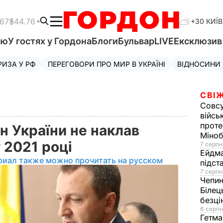
.67
$44.76
+30 КИЇВ
'ю
У гостях у Гордона
Блоги
Бульвар
LIVE
Ексклюзи
РИЗА У РФ
ПЕРЕГОВОРИ ПРО МИР В УКРАЇНІ
ВІДНОСИНИ
СВІЖ
Совс
війсь
проте
 України не наклав
Міно
 2021 році
7 серпн
Ейдм
риал также можно прочитать на русском
підст
7 серпн
Чепи
Білец
безц
6 серпн
Гетма