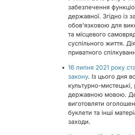
забезпечення функціо
державної. Згідно із 
обов'язковою для вик
та місцевого самовряд
суспільного життя. Д
приватного спілкуванн
16 липня 2021 року ст
закону
. Із цього дня 
культурно-мистецькі,
державною мовою. Д
виготовляти оголошенн
буклети та інші матер
заходи.