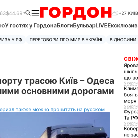
.63
$44.69
+27 КИЇВ
'ю
У гостях у Гордона
Блоги
Бульвар
LIVE
Ексклюзи
РИЗА У РФ
ПЕРЕГОВОРИ ПРО МИР В УКРАЇНІ
ВІДНОСИНИ
СВІЖ
Яров
шкіль
що во
порту трасою Київ – Одеса
5 серпн
Клим
шими основними дорогами
боять
моря
5 серпня
ериал также можно прочитать на русском
Фурс
Та Р
5 серпн
Кобе
не за