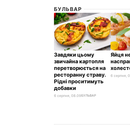
БУЛЬВАР
Завдяки цьому
Яйця не
звичайна картопля
наспра
перетворюється на
холес
ресторанну страву.
6 серпня, 
Рідні проситимуть
добавки
6 серпня, 08.09
БУЛЬВАР