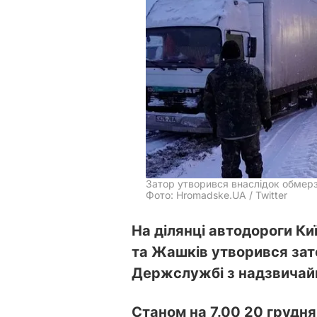
Затор утворився внаслідок обмер
Фото: Hromadske.UA / Twitter
На ділянці автодороги Ки
та Жашків утворився зат
Держслужбі з надзвичайн
Станом на 7.00 20 грудн