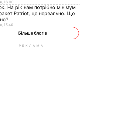
я, 16.00
юк:
На рік нам потрібно мінімум
ракет Patriot, це нереально. Що
ьно?
я, 15.40
Більше блогів
РЕКЛАМА