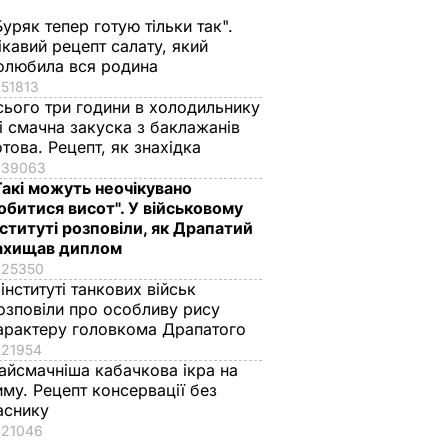
Буряк тепер готую тільки так".
ікавий рецепт салату, який
олюбила вся родина
51813
сього три години в холодильнику
 і смачна закуска з баклажанів
отова. Рецепт, як знахідка
39063
Такі можуть неочікувано
обитися висот". У військовому
нституті розповіли, як Драпатий
ахищав диплом
25350
їв –
 інституті танкових військ
атській
озповіли про особливу рису
арактеру головкома Драпатого
ежили
21954
ення
айсмачніша кабачкова ікра на
иму. Рецепт консервації без
ИЧАЙНІ
аснику
21046