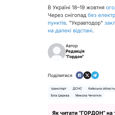
В Україні 18–19 жовтня
ог
Через снігопад
без елект
пунктів
. "Укравтодор"
закл
на далекі відстані
.
Автор
Редакція
"Гордон"
Поділитися
транспорт
ДСНС
Київська область
Біла Церква
Микола Чечоткін
Як читати ”ГОРДОН” на