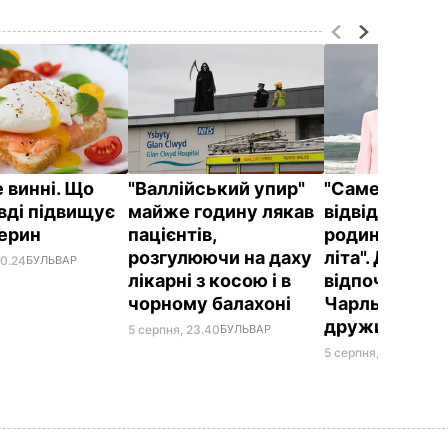
 винні. Що
"Валлійський упир"
"Саме там йо
вді підвищує
майже годину лякав
відвідують ч
терин
пацієнтів,
родини прот
розгулюючи на даху
літа". Де
00.24
БУЛЬВАР
лікарні з косою і в
відпочивают
чорному балахоні
Чарльз III і йо
дружина Кам
5 серпня, 23.40
БУЛЬВАР
5 серпня, 20.33
БУЛЬ