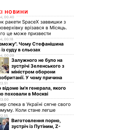
ЖІ НОВИНИ
і, 00.40
к ракети SpaceX заввишки з
поверхівку врізався в Місяць.
го це може призвести
і, 00.18
 зможу". Чому Стефанішина
 із суду в сльозах
і, 00.09
Залужного не було на
зустрічі Зеленського з
міністром оборони
обританії. У чому причина
23.51
 відоме ім'я генерала, якого
о поховали в Москві
23.00
вер спека в Україні сягне свого
муму. Коли стане легше
22.55
Виготовлення порно,
зустріч із Путіним, Z-