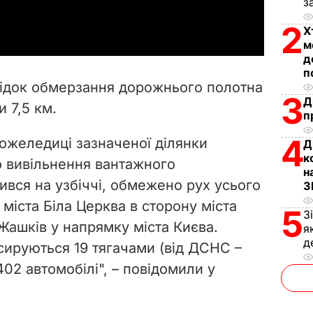
з
a
2
Х
y
м
д
V
п
лідок обмерзання дорожнього полотна
3
i
Д
 7,5 км.
п
d
4
ожеледиці зазначеної ділянки
Д
к
e
о вивільнення вантажного
н
ився на узбіччі, обмежено рух усього
З
o
 міста Біла Церква в сторону міста
5
З
 Жашків у напрямку міста Києва.
я
д
сируються 19 тягачами (від ДСНС –
 402 автомобілі", – повідомили у