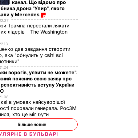
канал. Що відомо про
бника дрона "Упир", якого
вали у Mercedes
22.37
зи Трампа перестали лякати
вих лідерів – The Washington
22.13
енко дав завдання створити
, яка "обнулить у світі всі
лотники"
21.24
ьки ворогів, уявити не можете".
ний пояснив свою заяву про
рспективність вступу України
ТО
21.08
кві в умовах найсуворішої
ості поховали генерала. РосЗМІ
лися, хто це міг бути
Більше новин
УЛЯРНЕ В БУЛЬВАРІ