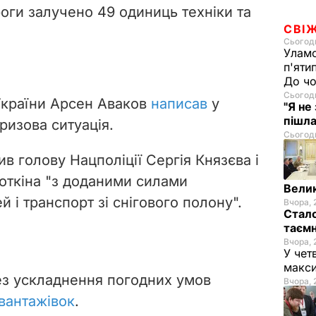
роги залучено 49 одиниць техніки та
СВІ
Сьогодн
Уламо
п'яти
До чо
Сьогодн
 України Арсен Аваков
написав
у
"Я не
пішла
ризова ситуація.
Сьогодн
ив голову Нацполіції Сергія Князєва і
ткіна "з доданими силами
Велик
 і транспорт зі снігового полону".
Вчора, 
Стало
таємн
Вчора, 
У чет
макси
рез ускладнення погодних умов
Вчора, 
вантажівок
.