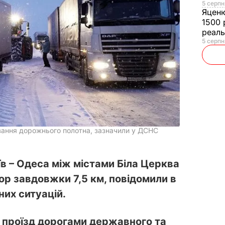
5 серпн
Яцен
1500 
реал
5 серпн
зання дорожнього полотна, зазначили у ДСНС
їв – Одеса між містами Біла Церква
ор завдовжки 7,5 км, повідомили в
их ситуацій.
я проїзд дорогами державного та