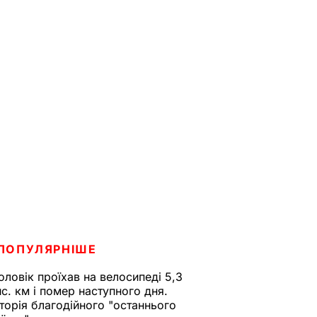
ПОПУЛЯРНІШЕ
оловік проїхав на велосипеді 5,3
ис. км і помер наступного дня.
сторія благодійного "останнього