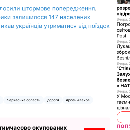
олосили штормове попередження
.
розро
підір
рики залишилося 147 населених
Вчора, 
Погро
икав українців утриматися від поїздок
світо
Post
Вчора, 
Лукаш
зброю
безпі
Вчора, 
"Стіл
Залуж
безпе
в НА
Вчора, 
У Мос
Черкаська область
дороги
Арсен Аваков
таємн
дізна
ПОП
 тимчасово окупованих