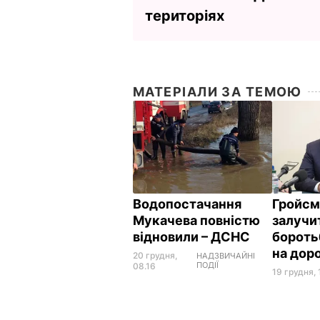
територіях
МАТЕРІАЛИ ЗА ТЕМОЮ
Водопостачання
Гройсм
Мукачева повністю
залучи
відновили – ДСНС
бороть
на дор
20 грудня,
НАДЗВИЧАЙНІ
ПОДІЇ
08.16
19 грудня, 