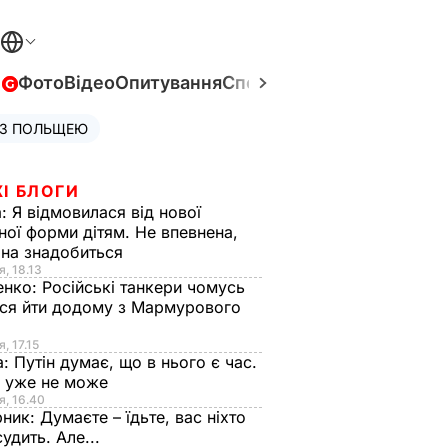
в
Фото
Відео
Опитування
Спецпроєкти
Війна в Укра
 З ПОЛЬЩЕЮ
І БЛОГИ
а:
Я відмовилася від нової
ної форми дітям. Не впевнена,
на знадобиться
я, 18.13
енко:
Російські танкери чомусь
ся йти додому з Мармурового
, 17.15
а:
Путін думає, що в нього є час.
Ф уже не може
я, 16.40
рник:
Думаєте – їдьте, вас ніхто
судить. Але...