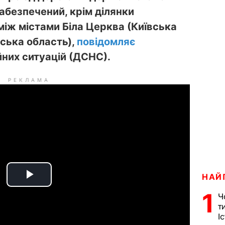
абезпечений, крім ділянки
між містами Біла Церква (Київська
аська область),
повідомляє
них ситуацій (ДСНС).
РЕКЛАМА
НАЙ
P
1
Ч
l
т
І