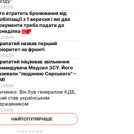
аїзду"
34569
то втратить бронювання від
обілізації з 1 вересня і які два
окументи треба подати до
онеділка
33905
рапатий назвав перший
ріоритет на фронті
30405
рапатий ініціював звільнення
омандувача Медсил ЗСУ. Його
азивали "людиною Сирського" –
МІ
28889
інченко:
Він був генералом КДБ,
кий став українським
ержавником
23469
НАЙПОПУЛЯРНІШЕ
РЕКЛАМА