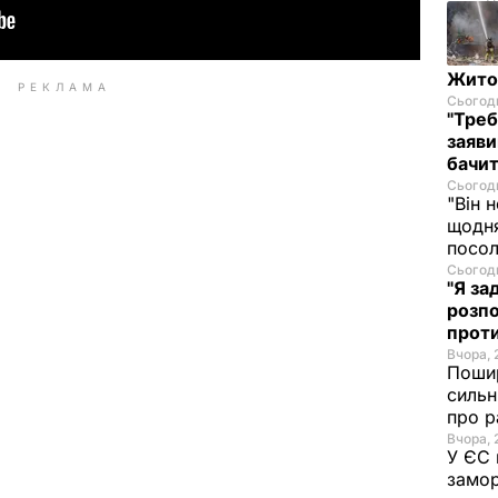
Житом
РЕКЛАМА
Сьогодн
"Треб
заяви
бачит
Сьогодн
"Він 
щодня
посол
Сьогодн
"Я за
розпо
проти
Вчора, 
Пошир
сильн
про р
Вчора, 
У ЄС 
замор