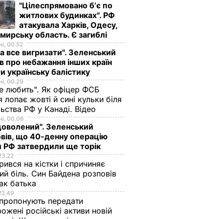
"Цілеспрямовано бʼє по
житлових будинках". РФ
атакувала Харків, Одесу,
ирську область. Є загиблі
і, 00.52
а все вигризати". Зеленський
в про небажання інших країн
и українську балістику
і, 00.29
не любить". Як офіцер ФСБ
 лопає жовті й сині кульки біля
ьства РФ у Канаді. Відео
і, 00.06
доволений". Зеленський
вів, що 40-денну операцію
 РФ затвердили ще торік
23.22
ився на кістки і спричиняє
ий біль. Син Байдена розповів
ак батька
22.49
пропонують передати
ожені російські активи новій