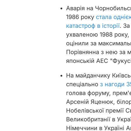
Аварія на Чорнобильсь
1986 року
стала одні
катастроф в історії
. З
ухваленою 1988 року, 
оцінили за максималь
Порівнянна з нею за 
японській АЕС "Фукусі
На майданчику Київсь
спеціально
з нагоди 3
голова форуму, прем'є
Арсеній Яценюк, біло
Нобелівської премії С
Великобританії в Укр
Німеччини в Україні 