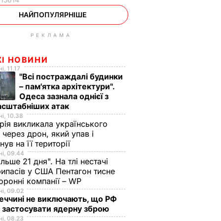
НАЙПОПУЛЯРНІШЕ
РЕКЛАМА
ЖІ НОВИНИ
і, 11.17
"Всі постраждалі будинки
– пам'ятка архітектури".
Одеса зазнала однієї з
асштабніших атак
і, 10.38
рія викликала українського
 через дрон, який упав і
нув на її території
і, 09.44
ільше 21 дня". На тлі нестачі
ипасів у США Пентагон тисне
оронні компанії – WP
і, 09.02
еччині не виключають, що РФ
 застосувати ядерну зброю
і, 08.23