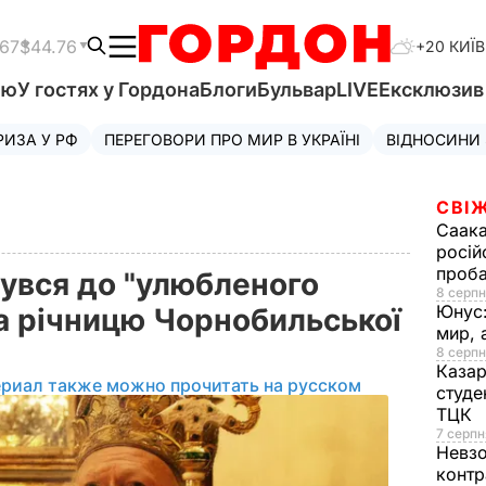
.67
$44.76
+20 КИЇВ
'ю
У гостях у Гордона
Блоги
Бульвар
LIVE
Ексклюзи
РИЗА У РФ
ПЕРЕГОВОРИ ПРО МИР В УКРАЇНІ
ВІДНОСИНИ
СВІЖ
Саака
росій
проб
увся до "улюбленого
8 серпн
Юнус
на річницю Чорнобильської
мир, 
о
8 серпн
Казар
ериал также можно прочитать на русском
студе
ТЦК
7 серпн
Невз
контр