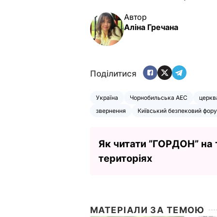
Автор
Аліна Гречана
Поділитися
Україна
Чорнобильська АЕС
церкв
звернення
Київський безпековий фор
Як читати ”ГОРДОН” на
територіях
МАТЕРІАЛИ ЗА ТЕМОЮ