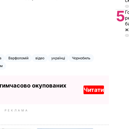
с
5
Г
р
б
ж
а
Варфоломій
відео
українці
Чорнобиль
ум
 тимчасово окупованих
Читати
РЕКЛАМА