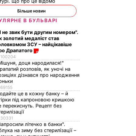
турі. Що про це відомо
Більше новин
УЛЯРНЕ В БУЛЬВАРІ
Я не звик бути другим номером".
к золотий медаліст став
оловкомом ЗСУ – найцікавіше
ро Драпатого
100204
Мішуня, доця народилася!"
рапатий розповів, як уночі на
озиціях дізнався про народження
оньки
69155
одайте це в кожну банку – й
гірки під капроновою кришкою
е перекиснуть. Рецепт без
терилізації
30331
Запросили літечко в банки".
блука на зиму без стерилізації –