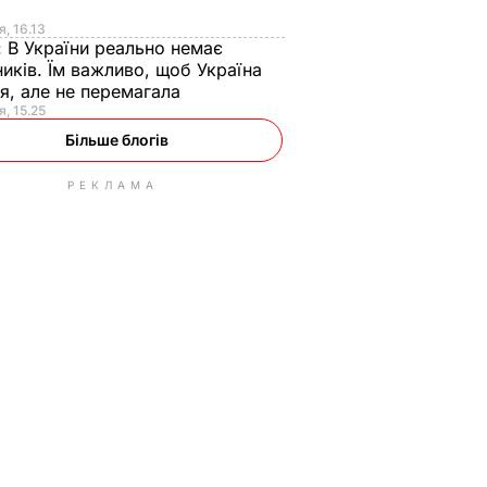
я
я, 16.13
:
В України реально немає
иків. Їм важливо, щоб Україна
я, але не перемагала
я, 15.25
Більше блогів
РЕКЛАМА