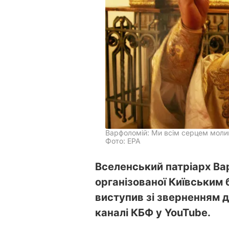
Варфоломій: Ми всім серцем моли
Фото: ЕРА
Вселенський патріарх Ва
організованої Київським
виступив зі зверненням д
каналі КБФ у YouTube.