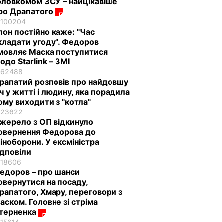
оловкомом ЗСУ – найцікавіше
ро Драпатого
100204
Ілон постійно каже: "Час
кладати угоду". Федоров
мовляє Маска поступитися
одо Starlink – ЗМІ
62488
рапатий розповів про найдовшу
іч у житті і людину, яка порадила
ому виходити з "котла"
23622
жерело з ОП відкинуло
овернення Федорова до
іноборони. У ексміністра
ідповіли
18606
едоров – про шанси
овернутися на посаду,
рапатого, Хмару, переговори з
аском. Головне зі стріма
терненка
15614