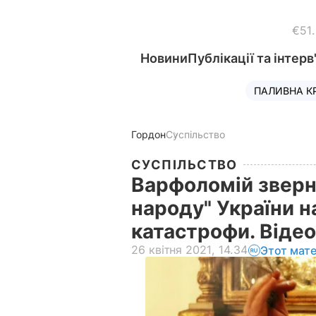
€51
Новини
Публікації та інтерв
ПАЛИВНА К
Гордон
Суспільство
СУСПІЛЬСТВО
Варфоломій зверн
народу" України 
катастрофи. Віде
26 квітня 2021, 14.34
Этот мат