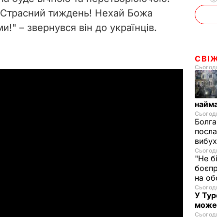
 Страсний тиждень! Нехай Божа
и!" – звернувся він до українців.
СВІ
Сьогодн
найм
Сьогодн
Болга
посла
вибух
Сьогодн
"Не б
боєпр
на об
Сьогодн
У Тур
може
Сьогодн