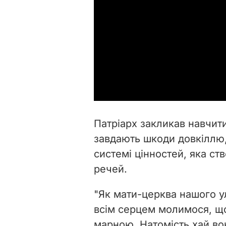
Патріарх закликав навчити
завдають шкоди довкіллю, 
системі цінностей, яка ств
речей.
"Як мати-церква нашого 
всім серцем молимося, що
марною. Натомість хай в