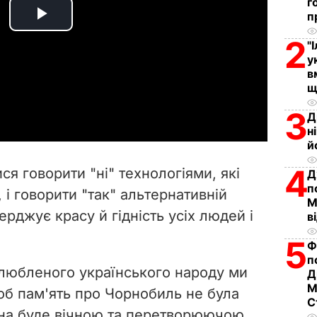
г
п
P
2
"
l
у
в
щ
a
3
Д
y
н
й
V
4
ся говорити "ні" технологіями, які
Д
i
п
і говорити "так" альтернативній
М
ерджує красу й гідність усіх людей і
d
в
5
Ф
e
п
улюбленого українського народу ми
Д
o
М
б пам'ять про Чорнобиль не була
С
она буде вічною та перетворюючою.