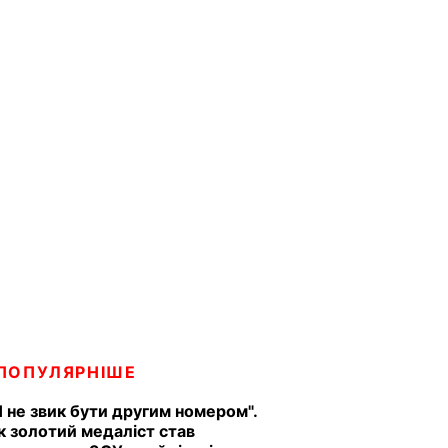
ПОПУЛЯРНІШЕ
Я не звик бути другим номером".
к золотий медаліст став