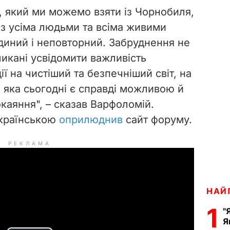
, який ми можемо взяти із Чорнобиля,
т з усіма людьми та всіма живими
єдиний і неповторний. Забруднення не
ликані усвідомити важливість
ії на чистіший та безпечніший світ, на
, яка сьогодні є справді можливою й
каяння", – сказав Варфоломій.
українською
оприлюднив
сайт форуму.
РЕКЛАМА
НАЙ
1
"
Я