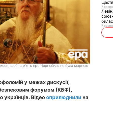
щаст
7 серпн
Левін
союзн
билас
7 серпн
мося, щоб пам'ять про Чорнобиль не була марною
рфоломій у межах дискусії,
 безпековим форумом (КБФ),
о українців. Відео
оприлюднили
на