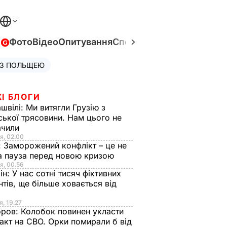
в
Фото
Відео
Опитування
Спецпроєкти
Війна в Укра
 З ПОЛЬЩЕЮ
І БЛОГИ
швілі:
Ми витягли Грузію з
ської трясовини. Нам цього не
ачили
я, 02.00
:
Заморожений конфлікт – це не
а пауза перед новою кризою
я, 00.56
ін:
У нас сотні тисяч фіктивних
нтів, ще більше ховається від
я, 19.27
оров:
Колобок повинен укласти
акт на СВО. Орки помирали б від