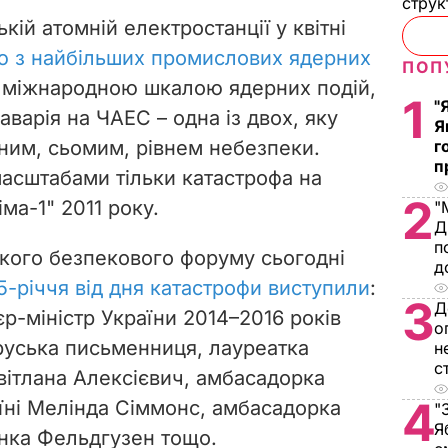
струк
кій атомній електростанції у квітні
єю з найбільших промислових ядерних
ПОП
а міжнародною шкалою ядерних подій,
1
"
аварія на ЧАЕС – одна із двох, яку
Я
г
ним, сьомим, рівнем небезпеки.
п
масштабами тільки катастрофа на
2
ма-1" 2011 року.
"
Д
п
кого безпекового форуму сьогодні
д
5-річчя від дня катастрофи виступили
:
3
Д
р-міністр України 2014–2016 років
о
руська письменниця, лауреатка
н
с
вітлана Алексієвич, амбасадорка
4
аїні Мелінда Сіммонс, амбасадорка
"
Я
Анка Фельдгузен тощо.