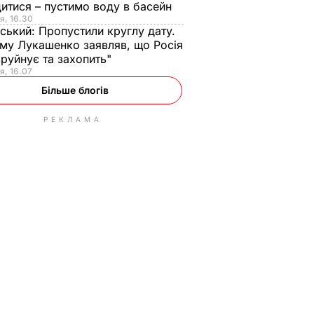
итися – пустимо воду в басейн
я, 16.30
ський:
Пропустили круглу дату.
ому Лукашенко заявляв, що Росія
зруйнує та захопить"
я, 16.07
Більше блогів
РЕКЛАМА