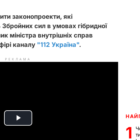
лити законопроекти, які
 Збройних сил в умовах гібридної
ик міністра внутрішніх справ
фірі каналу
"112 Україна"
.
РЕКЛАМА
НАЙ
P
1
Ч
т
l