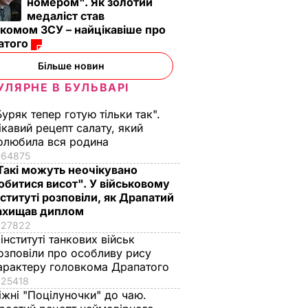
номером". Як золотий
медаліст став
комом ЗСУ – найцікавіше про
атого
Більше новин
УЛЯРНЕ В БУЛЬВАРІ
Буряк тепер готую тільки так".
ікавий рецепт салату, який
олюбила вся родина
64875
Такі можуть неочікувано
обитися висот". У військовому
нституті розповіли, як Драпатий
ахищав диплом
27822
 інституті танкових військ
озповіли про особливу рису
арактеру головкома Драпатого
25418
іжні "Поцілуночки" до чаю.