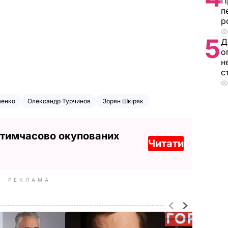
П
п
р
5
Д
о
н
с
шенко
Олександр Турчинов
Зорян Шкіряк
 тимчасово окупованих
Читати
РЕКЛАМА