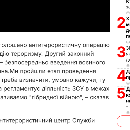
І
з
a
2
Х
y
м
д
п
V
 оголошено антитерористичну операцію
3
З
i
дію тероризму. Другий законний
я
д
 – безпосередньо введення воєнного
d
4
йна.
Ми пройшли етап проведення
Д
e
п
і треба визначити, умовно кажучи, ту
5
ка регламентує діяльність ЗСУ в межах
o
Д
к
називаємо "гібридної війною", – сказав
н
–
антитерористичний центр Служби