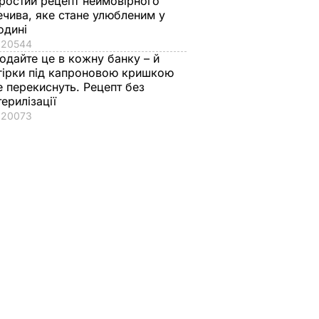
ростий рецепт неймовірного
ечива, яке стане улюбленим у
одині
20544
одайте це в кожну банку – й
гірки під капроновою кришкою
е перекиснуть. Рецепт без
терилізації
20073