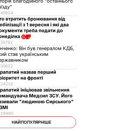
сторія благодійного "останнього
аїзду"
45804
то втратить бронювання від
обілізації з 1 вересня і які два
окументи треба подати до
онеділка
35782
інченко:
Він був генералом КДБ,
кий став українським
ержавником
35622
рапатий назвав перший
ріоритет на фронті
34252
рапатий ініціював звільнення
омандувача Медсил ЗСУ. Його
азивали "людиною Сирського"
 ЗМІ
29990
НАЙПОПУЛЯРНІШЕ