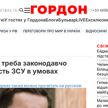
.67
$44.76
+33 КИЇВ
'ю
У гостях у Гордона
Блоги
Бульвар
LIVE
Ексклюзи
РИЗА У РФ
ПЕРЕГОВОРИ ПРО МИР В УКРАЇНІ
ВІДНОСИНИ
СВІ
Ейдм
підст
7 серпн
 треба законодавчо
Чепи
Білец
сть ЗСУ в умовах
безц
6 серпн
Гетма
ериал также можно прочитать на русском
відшк
майбу
6 серпн
Матві
до не