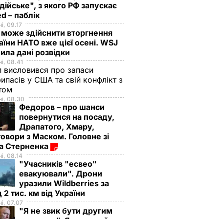
дійське", з якого РФ запускає
d – паблік
і, 09.17
 може здійснити вторгнення
аїни НАТО вже цієї осені. WSJ
ила дані розвідки
і, 08.41
 висловився про запаси
ипасів у США та свій конфлікт з
етом
і, 08.30
Федоров – про шанси
повернутися на посаду,
Драпатого, Хмару,
овори з Маском. Головне зі
ма Стерненка
і, 08.14
"Учасників "есвео"
евакуювали". Дрони
уразили Wildberries за
 2 тис. км від України
і, 07.07
"Я не звик бути другим