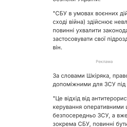
"СБУ в умовах воєнних дій 
сході війна) здійснює невл
повинні ухвалити законод
застосовувати свої підроз
він.
За словами Шкіряка, прав
допоміжними для ЗСУ під 
"
Це відхід від антитерори
керування оперативними ш
безпосередньо ЗСУ, а вже 
зокрема СБУ, повинні бут