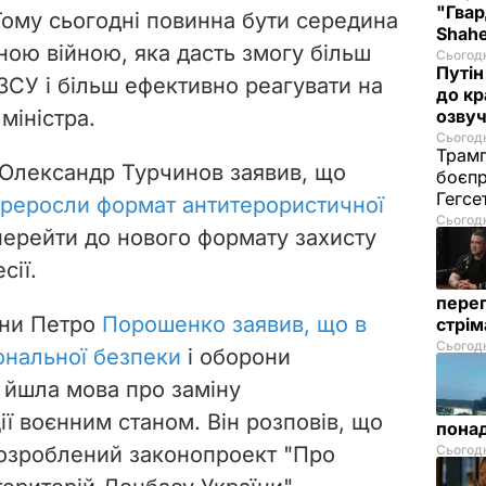
"Гвар
 Тому сьогодні повинна бути середина
Shahe
ою війною, яка дасть змогу більш
Сьогодн
Путін
ЗСУ і більш ефективно реагувати на
до кр
 міністра.
озвуч
Сьогодн
Трамп
 Олександр Турчинов заявив, що
боєпр
Гегс
реросли формат антитерористичної
Сьогодн
перейти до нового формату захисту
сії.
перег
їни Петро
Порошенко заявив, що в
стрі
Сьогодн
ональної безпеки
і оборони
 йшла мова про заміну
ї воєнним станом. Він розповів, що
понад
розроблений законопроект
"Про
Сьогодн