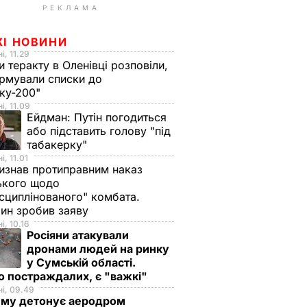
РЕКЛАМА
ЖІ НОВИНИ
і, 11.29
и теракту в Оленівці розповіли,
рмували списки до
ку-200"
і, 11.09
Ейдман:
Путін погодиться
або підставить голову "під
табакерку"
і, 11.01
изнав протиправним наказ
ького щодо
сциплінованого" комбата.
ин зробив заяву
і, 10.16
Росіяни атакували
дронами людей на ринку
у Сумській області.
о постраждалих, є "важкі"
і, 09.49
иму детонує аеродром