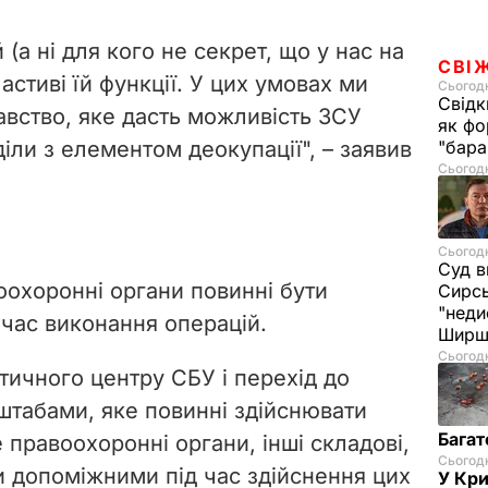
(а ні для кого не секрет, що у нас на
СВІ
астиві їй функції. У цих умовах ми
Сьогодн
Свідк
авство, яке дасть можливість ЗСУ
як фо
діли з елементом деокупації", – заявив
"бара
Сьогодн
Сьогодн
Суд в
оохоронні органи повинні бути
Сирс
"неди
час виконання операцій.
Ширш
Сьогодн
стичного центру СБУ і перехід до
табами, яке повинні здійснювати
Багат
правоохоронні органи, інші складові,
Сьогодн
и допоміжними під час здійснення цих
У Кр