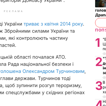
територій Донбасу України".
голов
РЕКЛАМА
Драп
ді України
триває з квітня 2014 року
.
ПОП
між Збройними силами України та
ми, які контролюють частину
1
"
Ц
ластей.
п
ецькій області почалася АТО.
2
"
д
ла Рада національної безпеки і
і
оголошена Олександром Турчиновим
,
з
 глави держави. Турчинов тоді
3
В
а, щоб зупинити розгул тероризму,
р
х
ми спецслужбами у східних регіонах
4
Н