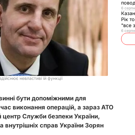
повод
6 серпн
Казан
Рік т
"все 
6 серпн
здійснює невластиві їй функції
винні бути допоміжними для
 час виконання операцій, а зараз АТО
 центр Служби безпеки України,
а внутрішніх справ України Зорян