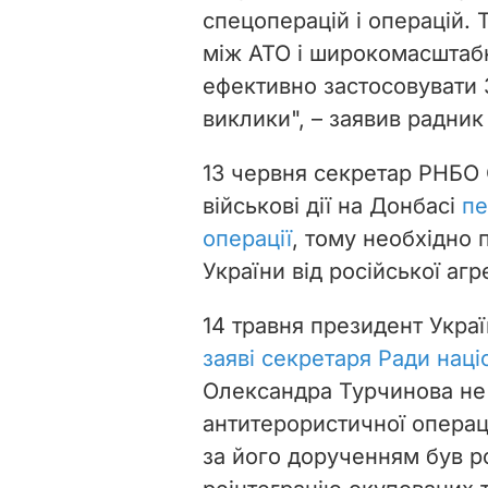
спецоперацій і операцій.
між АТО і широкомасштабн
ефективно застосовувати 
виклики
", – заявив радник
13 червня секретар РНБО
військові дії на Донбасі
пе
операції
, тому необхідно 
України від російської агре
14 травня президент Укра
заяві секретаря Ради наці
Олександра Турчинова не
антитерористичної операці
за його дорученням був 