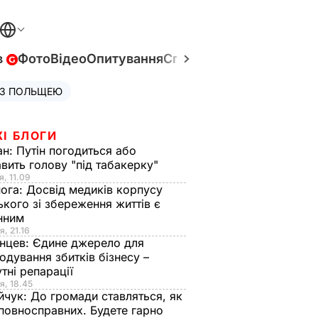
в
Фото
Відео
Опитування
Спецпроєкти
Війна в Укр
 З ПОЛЬЩЕЮ
ЖІ БЛОГИ
ан:
Путін погодиться або
авить голову "під табакерку"
я, 11.09
нога:
Досвід медиків корпусу
ького зі збереження життів є
інним
я, 21.16
нцев:
Єдине джерело для
одування збитків бізнесу –
тні репарації
я, 18.45
йчук:
До громади ставляться, як
повносправних. Будете гарно