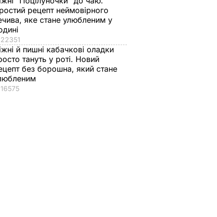
іжні "Поцілуночки" до чаю.
ростий рецепт неймовірного
ечива, яке стане улюбленим у
одині
22351
іжні й пишні кабачкові оладки
росто тануть у роті. Новий
ецепт без борошна, який стане
любленим
16575