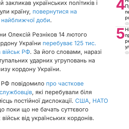
4
Н
 закликав українських політиків і
П
нули країну,
повернутися на
п
р
 найближчої доби
.
5
Н
ни Олексій Резніков 14 лютого
п
р
ордону України
перебуває 125 тис.
у
 військ РФ
. За його словами, наразі
ступальних ударних угруповань на
лизу кордону України.
и РФ повідомило
про часткове
службовців
, які перебували біля
ісць постійної дислокації.
США
,
НАТО
о поки що не бачать суттєвого
 військ від українських кордонів.