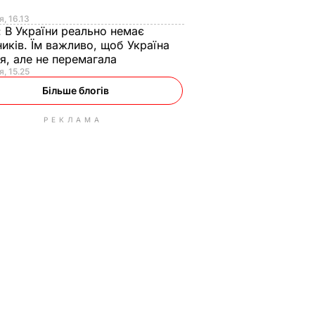
я
я, 16.13
:
В України реально немає
иків. Їм важливо, щоб Україна
я, але не перемагала
я, 15.25
Більше блогів
РЕКЛАМА