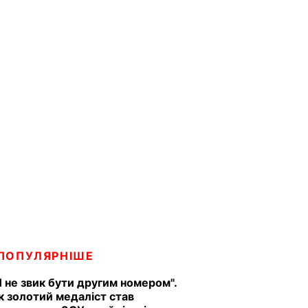
ПОПУЛЯРНІШЕ
Я не звик бути другим номером".
к золотий медаліст став