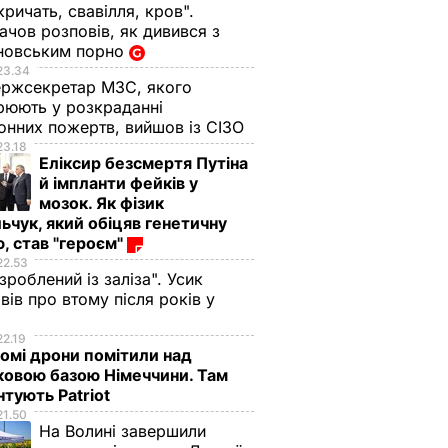
кричать, свавілля, кров".
чов розповів, як дивився з
новським порно
23.34
ржсекретар МЗС, якого
рюють у розкраданні
онних пожертв, вийшов із СІЗО
23.18
Еліксир безсмертя Путіна
й імпланти фейків у
мозок. Як фізик
ьчук, який обіцяв генетичну
, став "героєм"
22.53
 зроблений із заліза". Усик
вів про втому після років у
і
22.19
омі дрони помітили над
ковою базою Німеччини. Там
тують Patriot
21.50
На Волині завершили