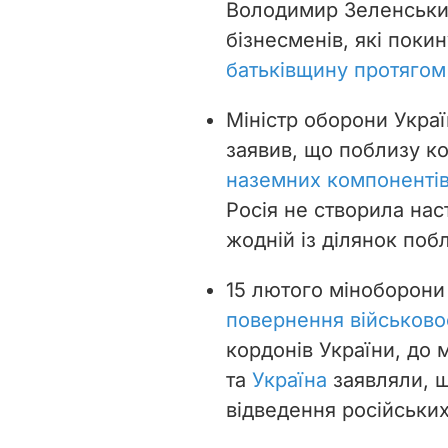
Володимир Зеленський
бізнесменів, які поки
батьківщину протягом
Міністр оборони Украї
заявив, що поблизу к
наземних компонентів
Росія не створила на
жодній із ділянок поб
15 лютого міноборон
повернення військово
кордонів України, до м
та
Україна
заявляли, щ
відведення російських