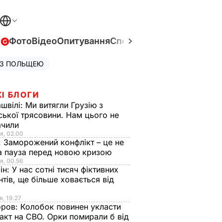
в
Фото
Відео
Опитування
Спецпроєкти
Війна в Укра
 З ПОЛЬЩЕЮ
І БЛОГИ
швілі:
Ми витягли Грузію з
ської трясовини. Нам цього не
ачили
я, 02.00
:
Заморожений конфлікт – це не
а пауза перед новою кризою
я, 00.56
ін:
У нас сотні тисяч фіктивних
нтів, ще більше ховається від
я, 19.27
оров:
Колобок повинен укласти
акт на СВО. Орки помирали б від