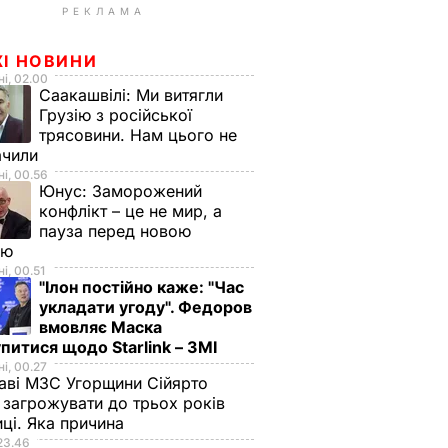
РЕКЛАМА
ЖІ НОВИНИ
і, 02.00
Саакашвілі:
Ми витягли
Грузію з російської
трясовини. Нам цього не
ачили
і, 00.56
Юнус:
Заморожений
конфлікт – це не мир, а
пауза перед новою
ою
і, 00.51
"Ілон постійно каже: "Час
укладати угоду". Федоров
вмовляє Маска
питися щодо Starlink – ЗМІ
і, 00.27
аві МЗС Угорщини Сійярто
загрожувати до трьох років
иці. Яка причина
23.46