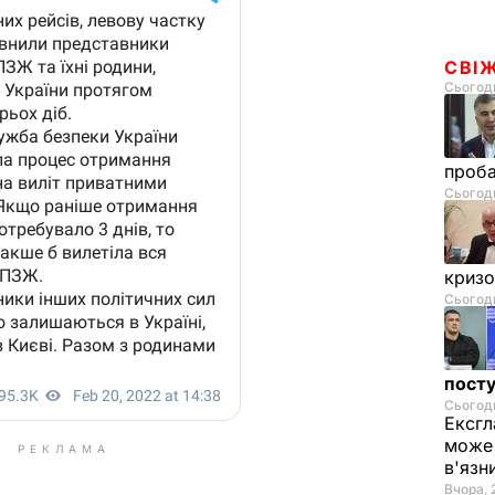
СВІ
Сьогодн
проб
Сьогодн
криз
Сьогодн
посту
Сьогодн
Ексгл
може 
РЕКЛАМА
в'язн
Вчора, 