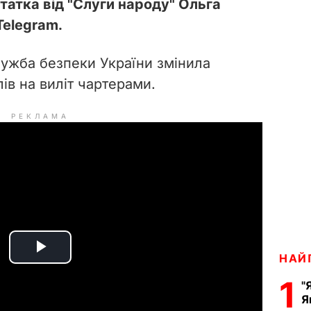
атка від "Слуги народу" Ольга
elegram.
ужба безпеки України
змінила
ів на виліт чартерами.
РЕКЛАМА
P
НАЙ
1
"
l
Я