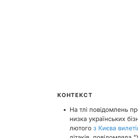
КОНТЕКСТ
На тлі повідомлень пр
низка українських біз
лютого
з Києва вилет
літаків, повідомляла 