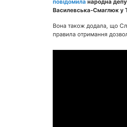
повідомила
народна депут
Василевська-Смаглюк у T
Вона також додала, що
Сл
правила отримання дозвол