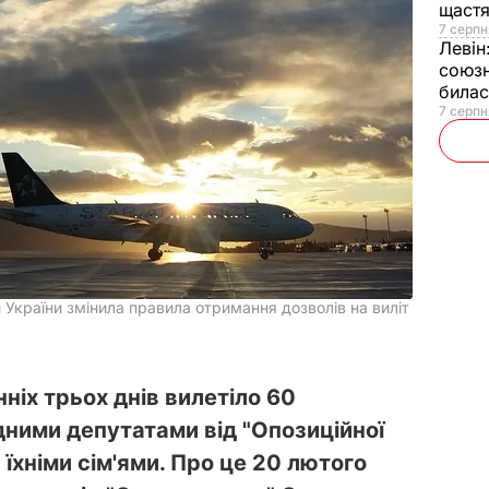
щаст
7 серпн
Левін
союзн
билас
7 серпн
України змінила правила отримання дозволів на виліт
ніх трьох днів вилетіло 60
дними депутатами від "Опозиційної
 їхніми сім'ями. Про це 20 лютого