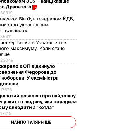
оловкомом ЗСУ – найцікавіше
ро Драпатого
68819
інченко:
Він був генералом КДБ,
кий став українським
ержавником
36611
 четвер спека в Україні сягне
вого максимуму. Коли стане
егше
23049
жерело з ОП відкинуло
овернення Федорова до
іноборони. У ексміністра
ідповіли
17676
рапатий розповів про найдовшу
іч у житті і людину, яка порадила
ому виходити з "котла"
17315
НАЙПОПУЛЯРНІШЕ