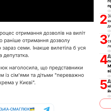
г
a
п
2
y
З
я
V
д
оцес отримання дозволів на виліт
3
У
i
о раніше отримання дозволу
с
л
о зараз семи. Інакше вилетіла б уся
d
4
а депутатка.
Д
e
п
М
юк наголосила, що представники
o
в
м із сім'ями та дітьми "переважно
5
Д
крема у Києві".
н
й