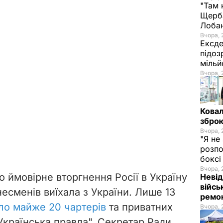
"Там 
Щерба
Лоба
Вчора, 
Ексде
підоз
мільй
Вчора, 
Ковал
зброю
Вчора, 
"Я не
розпо
бокс
Вчора, 
о ймовірне вторгнення Росії в Україну
Невід
війсь
несменів виїхала з України. Лише 13
ремон
іло майже 20 чартерів
та приватних
Вчора, 
"Українська правда".
Секретар Ради