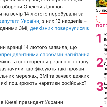
і оборони Олексій Данілов
55 л
м на вечір 14 лютого перебували за
депутати України
, з них 12 нардепів –
ПОП
 даними ЗМІ,
деякі
з
них повернулися в
1
"
Я
г
ни вранці 14 лютого заявила, що
п
безпрецедентними спробами нагнітання
2
"
йків та спотворення реального стану
Д
зазначили, що фіксують такі прояви
п
д
іальних мережах, ЗМІ та заявах деяких
3
, які поширюють наративи російської
Д
о
н
с
 в Києві президент України