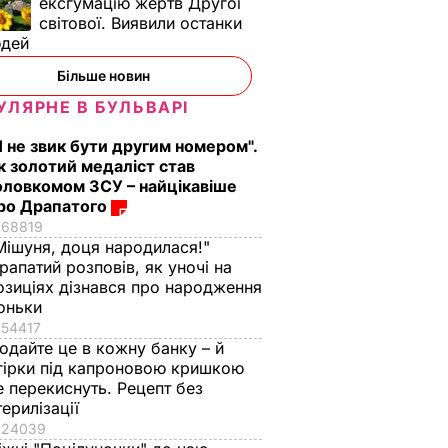
ексгумацію жертв Другої
світової. Виявили останки
юдей
Більше новин
УЛЯРНЕ В БУЛЬВАРІ
Я не звик бути другим номером".
к золотий медаліст став
оловкомом ЗСУ – найцікавіше
ро Драпатого
68819
Мішуня, доця народилася!"
рапатий розповів, як уночі на
озиціях дізнався про народження
оньки
54417
одайте це в кожну банку – й
гірки під капроновою кришкою
е перекиснуть. Рецепт без
терилізації
24039