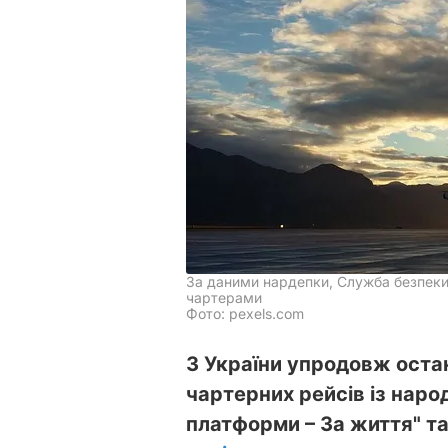
За даними нардепки, Служба безпеки 
чартерами
Фото: pexels.com
З України упродовж остан
чартерних рейсів із наро
платформи – За життя" та