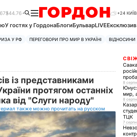
.67
$44.76
+24 КИЇВ
'ю
У гостях у Гордона
Блоги
Бульвар
LIVE
Ексклюзи
РИЗА У РФ
ПЕРЕГОВОРИ ПРО МИР В УКРАЇНІ
ВІДНОСИНИ
СВІЖ
Саака
росій
проб
ів із представниками
8 серпн
Юнус
України протягом останніх
мир, 
пка від "Слуги народу"
8 серпн
Казар
териал также можно прочитать на русском
студе
ТЦК
7 серпн
Невз
контр