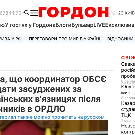
.67
$44.76
+22 КИЇВ
'ю
У гостях у Гордона
Блоги
Бульвар
LIVE
Ексклюзи
РИЗА У РФ
ПЕРЕГОВОРИ ПРО МИР В УКРАЇНІ
ВІДНОСИНИ
СВІЖ
Саака
росій
проб
а, що координатор ОБСЄ
8 серпн
Юнус
дати засуджених за
мир, 
їнських в'язницях після
8 серпн
Казар
учників в ОРДЛО
студе
ТЦК
териал также можно прочитать на русском
7 серпн
Невз
контр