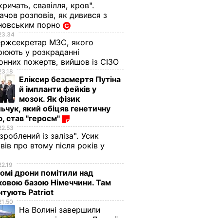
кричать, свавілля, кров".
чов розповів, як дивився з
новським порно
23.34
ржсекретар МЗС, якого
рюють у розкраданні
онних пожертв, вийшов із СІЗО
23.18
Еліксир безсмертя Путіна
й імпланти фейків у
мозок. Як фізик
ьчук, який обіцяв генетичну
, став "героєм"
22.53
 зроблений із заліза". Усик
вів про втому після років у
і
22.19
омі дрони помітили над
ковою базою Німеччини. Там
тують Patriot
21.50
На Волині завершили