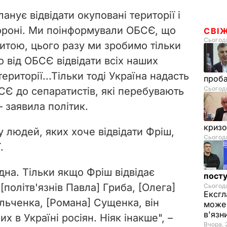
анує відвідати окуповані території і
стороні. Ми поінформували ОБСЄ, що
СВІ
Сьогодн
ритою, цього разу ми зробимо тільки
 від ОБСЄ відвідати всіх наших
ериторії...Тільки тоді Україна надасть
проб
Сьогодн
Є до сепаратистів, які перебувають
– заявила політик.
криз
 людей, яких хоче відвідати Фріш,
Сьогодн
.
дна. Тільки якщо Фріш відвідає
посту
 [політв'язнів Павла] Гриба, [Олега]
Сьогодн
Ексгл
льченка, [Романа] Сущенка, він
може 
в'язн
 в Україні росіян. Ніяк інакше",
–
Вчора, 