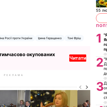
55 л
ПОП
1
"
йна Росії проти України
Ірина Геращенко
Тоні Фріш
Я
г
п
 тимчасово окупованих
Читати
2
"
Д
п
д
РЕКЛАМА
3
Д
о
н
с