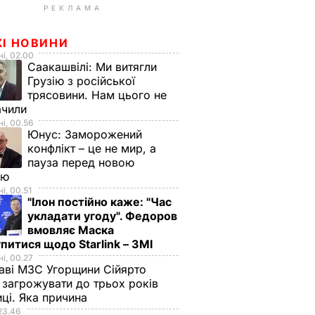
РЕКЛАМА
ЖІ НОВИНИ
і, 02.00
Саакашвілі:
Ми витягли
Грузію з російської
трясовини. Нам цього не
ачили
і, 00.56
Юнус:
Заморожений
конфлікт – це не мир, а
пауза перед новою
ою
і, 00.51
"Ілон постійно каже: "Час
укладати угоду". Федоров
вмовляє Маска
питися щодо Starlink – ЗМІ
і, 00.27
аві МЗС Угорщини Сійярто
загрожувати до трьох років
иці. Яка причина
23.46