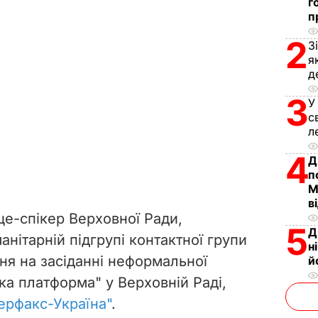
г
п
2
З
я
д
3
У
с
л
4
Д
п
М
в
це-спікер Верховної Ради,
5
Д
анітарній підгрупі контактної групи
н
ня на засіданні неформальної
й
ка платформа" у Верховній Раді,
терфакс-Україна"
.