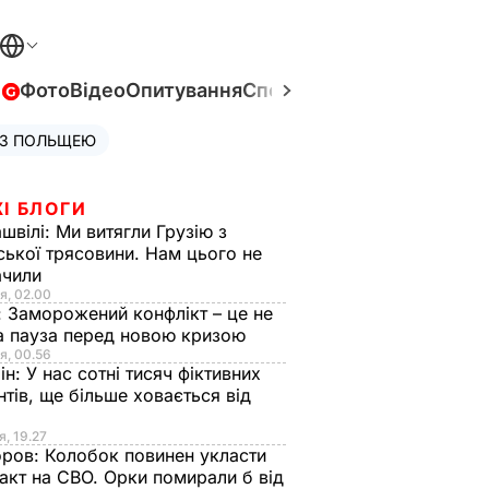
в
Фото
Відео
Опитування
Спецпроєкти
Війна в Укра
 З ПОЛЬЩЕЮ
І БЛОГИ
швілі:
Ми витягли Грузію з
ської трясовини. Нам цього не
ачили
я, 02.00
:
Заморожений конфлікт – це не
а пауза перед новою кризою
я, 00.56
ін:
У нас сотні тисяч фіктивних
нтів, ще більше ховається від
я, 19.27
оров:
Колобок повинен укласти
акт на СВО. Орки помирали б від