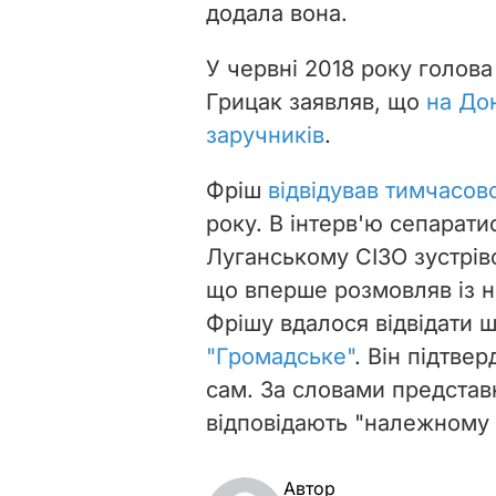
додала вона.
У червні 2018 року голов
Грицак заявляв, що
на До
заручників
.
Фріш
відвідував тимчасово
року.
В інтерв'ю сепарати
Луганському СІЗО зустрів
що вперше розмовляв із н
Фрішу вдалося відвідати ш
"Громадське"
. Він підтве
сам. За словами представ
відповідають "належному 
Автор