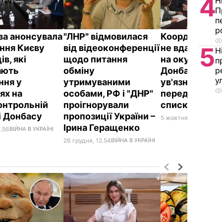
4
Н
П
п
р
ва анонсувала
"ЛНР" відмовилася
Координатор
ння Києву
від відеоконференції
не вдалося ві
5
Н
ів, які
щодо питання
на окупован
п
ають
обміну
Донбасі всіх
р
у
ння у
утримуваними
ув'язнених із
ях на
особами, РФ і "ДНР"
переданого 
онтрольній
проігнорували
списку – Ден
і Донбасу
пропозиції України –
5 жовтня, 09.42
ВІЙН
Ірина Геращенко
2.56
ВІЙНА В УКРАЇНІ
26 грудня, 12.54
ВІЙНА В УКРАЇНІ