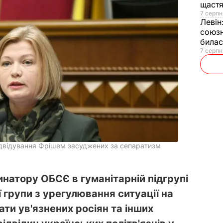
щаст
7 серпн
Левін
союзн
билас
7 серпн
ідвідування Фрішем засуджених за сепаратизм
натору ОБСЄ в гуманітарній підгрупі
 групи з урегулювання ситуації на
ати ув'язнених росіян та інших