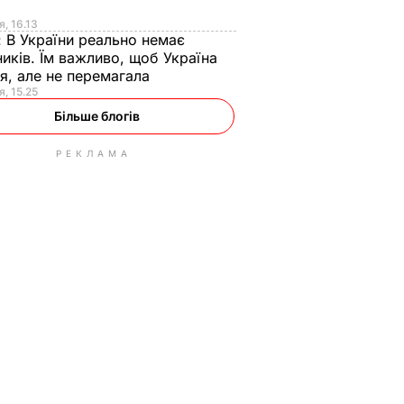
я
я, 16.13
:
В України реально немає
иків. Їм важливо, щоб Україна
я, але не перемагала
я, 15.25
Більше блогів
РЕКЛАМА