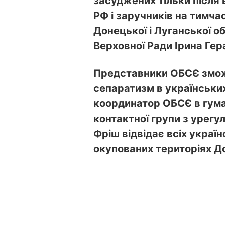
засуджених тільки після в
РФ і заручників на тимча
Донецької і Луганської о
Верховної Ради Ірина Ге
Представники ОБСЄ змож
сепаратизм в українських 
координатор ОБСЄ в гуман
контактної групи з урегу
Фріш відвідає всіх украї
окупованих територіях До