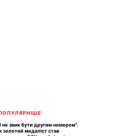
ПОПУЛЯРНІШЕ
Я не звик бути другим номером".
к золотий медаліст став