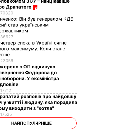
оловкомом ЗСУ – найцікавіше
ро Драпатого
70320
інченко:
Він був генералом КДБ,
кий став українським
ержавником
36627
 четвер спека в Україні сягне
вого максимуму. Коли стане
егше
23056
жерело з ОП відкинуло
овернення Федорова до
іноборони. У ексміністра
ідповіли
17712
рапатий розповів про найдовшу
іч у житті і людину, яка порадила
ому виходити з "котла"
17525
НАЙПОПУЛЯРНІШЕ