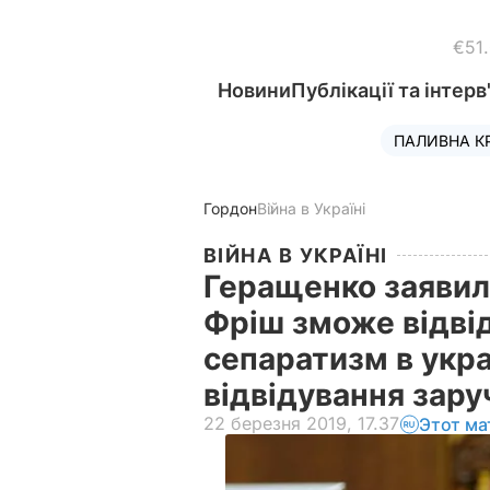
€51
Новини
Публікації та інтерв
ПАЛИВНА К
Гордон
Війна в Україні
ВІЙНА В УКРАЇНІ
Геращенко заявил
Фріш зможе відві
сепаратизм в укра
відвідування зар
22 березня 2019, 17.37
Этот ма