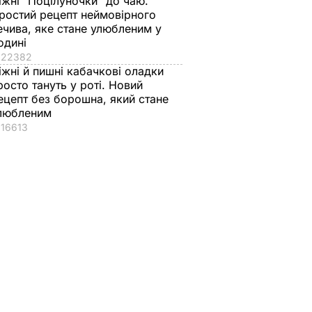
іжні "Поцілуночки" до чаю.
ростий рецепт неймовірного
ечива, яке стане улюбленим у
одині
у ОБСЄ
22382
двідати
іжні й пишні кабачкові оладки
ому
росто тануть у роті. Новий
ецепт без борошна, який стане
любленим
16613
Києвом
ісова
А В УКРАЇНІ