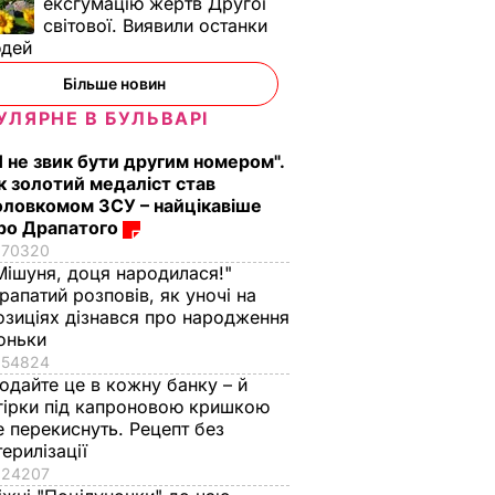
ексгумацію жертв Другої
світової. Виявили останки
юдей
Більше новин
УЛЯРНЕ В БУЛЬВАРІ
Я не звик бути другим номером".
к золотий медаліст став
оловкомом ЗСУ – найцікавіше
ро Драпатого
70320
Мішуня, доця народилася!"
рапатий розповів, як уночі на
озиціях дізнався про народження
оньки
54824
одайте це в кожну банку – й
гірки під капроновою кришкою
е перекиснуть. Рецепт без
терилізації
24207