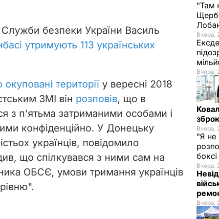
"Там 
Щерба
Лоба
а Служби безпеки України Василь
Вчора, 
Ексде
нбасі утримують 113 українських
підоз
мільй
Вчора, 
 окуповані території
у вересні 2018
стським ЗМІ він
розповів
, що в
Ковал
ся з п'ятьма затриманими особами і
зброю
ими конфіденційно. У
Донецьку
Вчора, 
"Я не
істьох українців, повідомило
розпо
бокс
рдив, що спілкувався з ними сам на
Вчора, 
ника ОБСЄ, умови тримання українців
Невід
війсь
рівню".
ремон
Вчора, 