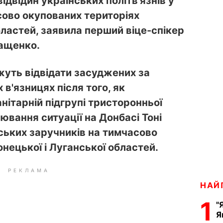
ідвідин українських політв'язнів у
сово окупованих територіях
бластей, заявила перший віце-спікер
ращенко.
уть відвідати засуджених за
в'язницях після того, як
ітарній підгрупі тристоронньої
лювання ситуації на Донбасі Тоні
нських заручників на тимчасово
нецької і Луганської областей.
РЕКЛАМА
НАЙ
1
"
Я