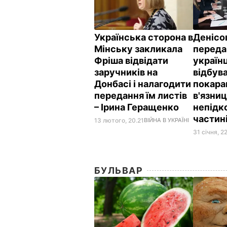
Українська сторона в
Денісо
Мінську закликала
переда
Фріша відвідати
українц
заручників на
відбув
Донбасі і налагодити
покара
передання їм листів
в'язниц
– Ірина Геращенко
непідк
частин
13 лютого, 20.21
ВІЙНА В УКРАЇНІ
31 січня, 2
БУЛЬВАР