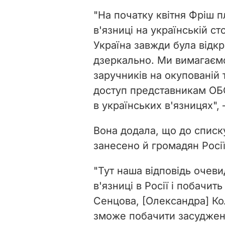
"На початку квітня Фріш пл
в'язниці на українській 
Україна завжди була відк
дзеркально. Ми вимагаємо
заручників на окупованій т
доступ представникам ОБС
в українських в'язницях", 
Вона додала, що до списку
занесено й громадян Росії
"Тут наша відповідь очеви
в'язниці в Росії і побачить
Сенцова, [Олександра] Ко
зможе побачити засуджених