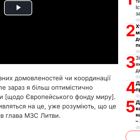
т
І
P
з
2
Х
l
м
д
a
п
y
3
З
я
V
д
вних домовленостей чи координації
4
i
Д
ле зараз я більш оптимістично
п
и [щодо Європейського фонду миру].
d
5
Д
ивляться на це, уже розуміють, що це
к
e
н
ив глава МЗС Литви.
–
o