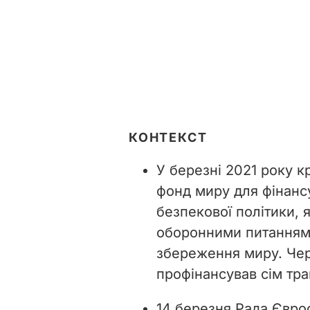
КОНТЕКСТ
У березні 2021 року 
фонд миру для фінансу
безпекової політики, я
оборонними питаннями
збереження миру. Че
профінансував сім тра
14 березня Рада Євро