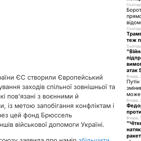
Сьогодн
Борот
прямо
відом
Сьогодн
Трамп
теж п
Сьогодн
"Війн
підпр
вимог
атак
країни ЄС створили Європейський
Вчора, 
Путін
вання заходів спільної зовнішньої та
зміни
може 
кі пов'язані з воєнними й
Вчора, 
, із метою запобігання конфліктам і
Федо
проти
рез цей фонд Брюссель
Вчора, 
"Чітк
ншів військової допомоги Україні.
натяк
ракет
союзу заявила про намір
збільшити