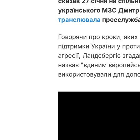
сказав 27 січня на спіль
українського МЗС Дмитро
транслювала
пресслужба
Говорячи про кроки, яких
підтримки України у прот
агресії, Ландсбергіс зга
назвав "єдиним європейсь
використовували для допом