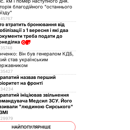
ис. км і помер наступного дня.
сторія благодійного "останнього
аїзду"
45767
то втратить бронювання від
обілізації з 1 вересня і які два
окументи треба подати до
онеділка
35748
інченко:
Він був генералом КДБ,
кий став українським
ержавником
35427
рапатий назвав перший
ріоритет на фронті
34234
рапатий ініціював звільнення
омандувача Медсил ЗСУ. Його
азивали "людиною Сирського"
 ЗМІ
29979
НАЙПОПУЛЯРНІШЕ