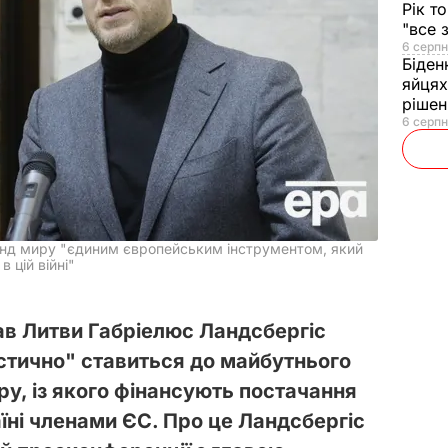
Рік т
"все 
6 серпн
Біден
яйцях
рішен
6 серпн
онд миру "єдиним європейським інструментом, який
 цій війні"
ав Литви Габріелюс Ландсбергіс
істично" ставиться до майбутнього
у, із якого фінансують постачання
їні членами ЄС. Про це Ландсбергіс