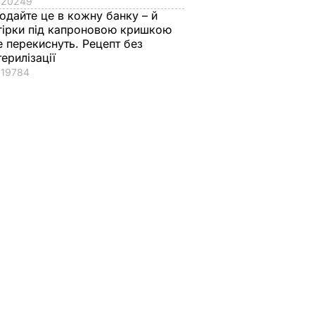
20249
одайте це в кожну банку – й
гірки під капроновою кришкою
е перекиснуть. Рецепт без
терилізації
19784