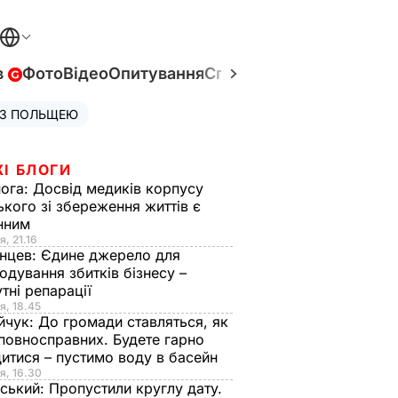
в
Фото
Відео
Опитування
Спецпроєкти
Війна в Укр
 З ПОЛЬЩЕЮ
ЖІ БЛОГИ
нога:
Досвід медиків корпусу
ького зі збереження життів є
інним
я, 21.16
нцев:
Єдине джерело для
одування збитків бізнесу –
тні репарації
я, 18.45
йчук:
До громади ставляться, як
повносправних. Будете гарно
итися – пустимо воду в басейн
я, 16.30
ський:
Пропустили круглу дату.