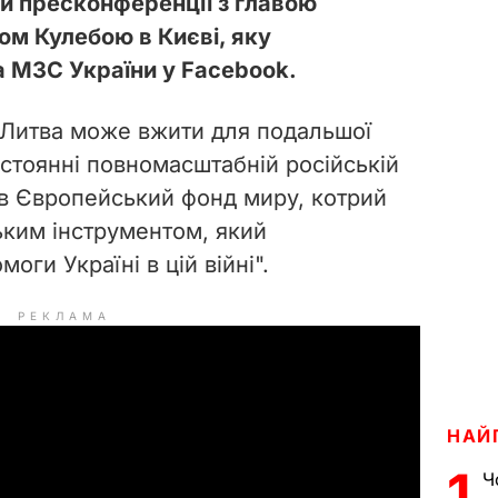
ній пресконференції з главою
м Кулебою в Києві, яку
 МЗС України у Facebook.
 Литва може вжити для подальшої
истоянні повномасштабній російській
дав Європейський фонд миру, котрий
ким інструментом, який
оги Україні в цій війні".
РЕКЛАМА
НАЙ
1
Ч