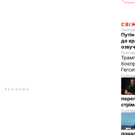
СВІ
Сьогодн
Путін
до кр
озвуч
Сьогодн
Трамп
боєпр
Гегс
Сьогодн
РЕКЛАМА
перег
стрі
Сьогодн
понад