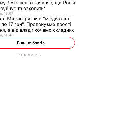
ому Лукашенко заявляв, що Росія
зруйнує та захопить"
я, 16.07
ко:
Ми застрягли в "міндічгейті і
 по 17 грн". Пропонуємо прості
ня, а від влади хочемо складних
я, 14.48
Більше блогів
РЕКЛАМА