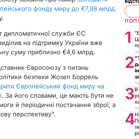
відст
пейського фонду миру до €7,98 млрд
у.
ПОП
1
айт дипломатичної служби ЄС
"
Ц
виділив на підтримку України вже
п
льну суму приблизно €4,6 млрд.
2
"
д
дставник Євросоюзу з питань
і
політики безпеки Жозеп Боррель
з
рити Європейський фонд миру на
3
В
і
. За його словами, це мають бути не
р
х
моги й періодичні постачання зброї, а
4
ову перспективу".
Н
П
п
р