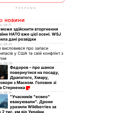
РЕКЛАМА
ЖІ НОВИНИ
і, 09.17
 може здійснити вторгнення
аїни НАТО вже цієї осені. WSJ
ила дані розвідки
і, 08.41
 висловився про запаси
ипасів у США та свій конфлікт з
етом
і, 08.30
Федоров – про шанси
повернутися на посаду,
Драпатого, Хмару,
овори з Маском. Головне зі
ма Стерненка
і, 08.14
"Учасників "есвео"
евакуювали". Дрони
уразили Wildberries за
 2 тис. км від України