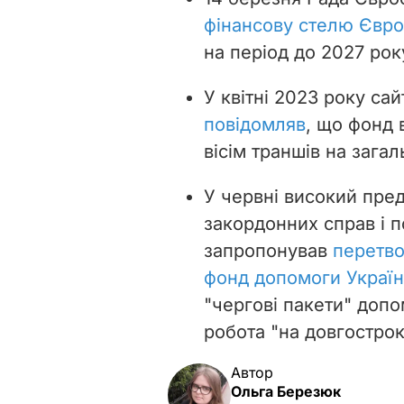
фінансову стелю Євро
на період до 2027 рок
У квітні 2023 року с
повідомляв
, що фонд 
вісім траншів на зага
У червні високий пре
закордонних справ і 
запропонував
перетво
фонд допомоги Україн
"чергові пакети" допо
робота "на довгострок
Автор
Ольга Березюк