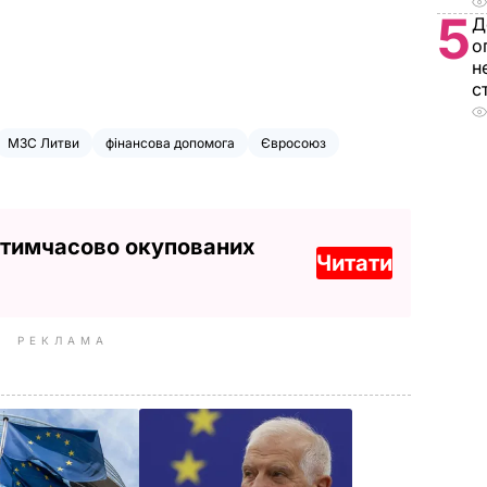
5
Д
о
н
с
МЗС Литви
фінансова допомога
Євросоюз
 тимчасово окупованих
Читати
РЕКЛАМА