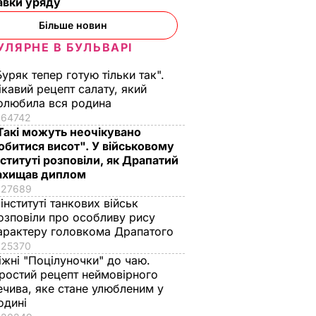
авки уряду
Більше новин
УЛЯРНЕ В БУЛЬВАРІ
Буряк тепер готую тільки так".
ікавий рецепт салату, який
олюбила вся родина
64742
Такі можуть неочікувано
обитися висот". У військовому
нституті розповіли, як Драпатий
ахищав диплом
27689
 інституті танкових військ
озповіли про особливу рису
арактеру головкома Драпатого
25370
іжні "Поцілуночки" до чаю.
ростий рецепт неймовірного
ечива, яке стане улюбленим у
одині