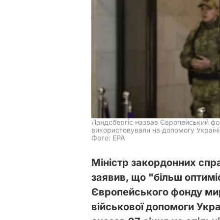
Ландсбергіс назвав Європейський ф
використовували на допомогу Україні в
Фото: EPA
Міністр закордонних спр
заявив, що "більш оптим
Європейського фонду мир
військової допомоги Укра