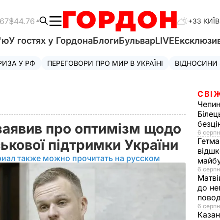
.67
$44.76
+33 КИЇВ
'ю
У гостях у Гордона
Блоги
Бульвар
LIVE
Ексклюзи
РИЗА У РФ
ПЕРЕГОВОРИ ПРО МИР В УКРАЇНІ
ВІДНОСИНИ
СВІ
Чепи
Білец
безц
заявив про оптимізм щодо
6 серпн
Гетма
ськової підтримки України
відшк
риал также можно прочитать на русском
майбу
6 серпн
Матві
до не
повод
6 серпн
Казан