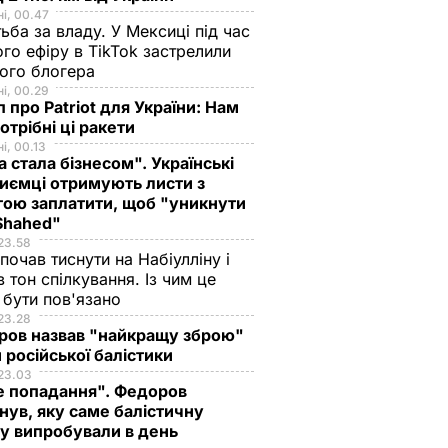
і, 00.47
ьба за владу. У Мексиці під час
го ефіру в TikTok застрелили
ого блогера
і, 00.29
 про Patriot для України: Нам
отрібні ці ракети
і, 00.13
а стала бізнесом". Українські
иємці отримують листи з
ою заплатити, щоб "уникнути
 Shahed"
23.58
 почав тиснути на Набіулліну і
в тон спілкування. Із чим це
бути пов'язано
23.28
ров назвав "найкращу зброю"
 російської балістики
23.03
е попадання". Федоров
нув, яку саме балістичну
у випробували в день