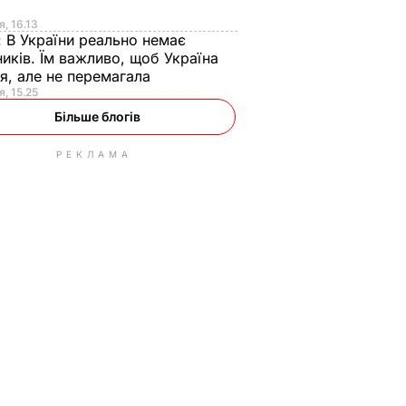
я
я, 16.13
:
В України реально немає
иків. Їм важливо, щоб Україна
я, але не перемагала
я, 15.25
Більше блогів
РЕКЛАМА