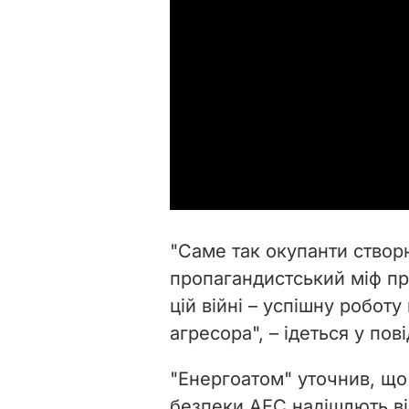
"
Саме так окупанти створю
пропагандистський міф про
цій війні – успішну робот
агресора
", – ідеться у пов
"Енергоатом" уточнив, що 
безпеки АЕС надішлють від