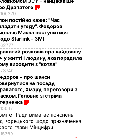
оловкомом ЗСУ – найцікавіше
ро Драпатого
100379
Ілон постійно каже: "Час
кладати угоду". Федоров
мовляє Маска поступитися
одо Starlink – ЗМІ
62777
рапатий розповів про найдовшу
іч у житті і людину, яка порадила
ому виходити з "котла"
23740
едоров – про шанси
овернутися на посаду,
рапатого, Хмару, переговори з
аском. Головне зі стріма
терненка
15647
омітет Ради вимагає пояснень
ід Корецького щодо призначення
ового глави Мінцифри
15369