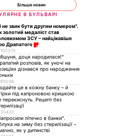
Більше новин
УЛЯРНЕ В БУЛЬВАРІ
Я не звик бути другим номером".
к золотий медаліст став
оловкомом ЗСУ – найцікавіше
ро Драпатого
100379
Мішуня, доця народилася!"
рапатий розповів, як уночі на
озиціях дізнався про народження
оньки
69248
одайте це в кожну банку – й
гірки під капроновою кришкою
е перекиснуть. Рецепт без
терилізації
30430
Запросили літечко в банки".
блука на зиму без стерилізації –
мачно, як у дитинстві