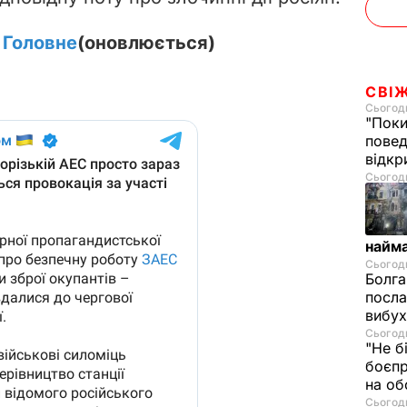
. Головне
(оновлюється)
СВІ
Сьогодн
"Поки
повед
відкр
Сьогодн
найм
Сьогодн
Болга
посла
вибух
Сьогодн
"Не б
боєпр
на об
Сьогодн