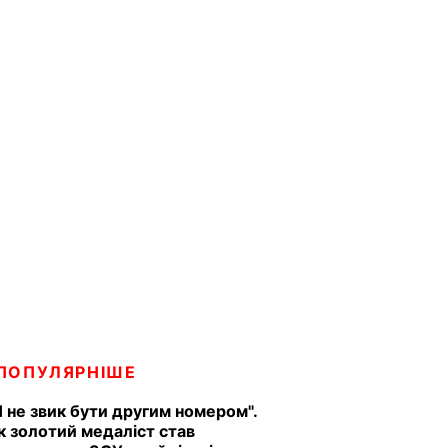
ПОПУЛЯРНІШЕ
Я не звик бути другим номером".
к золотий медаліст став