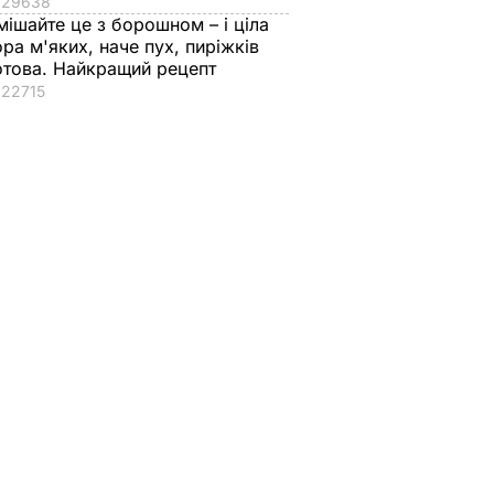
29638
мішайте це з борошном – і ціла
ора м'яких, наче пух, пиріжків
отова. Найкращий рецепт
22715