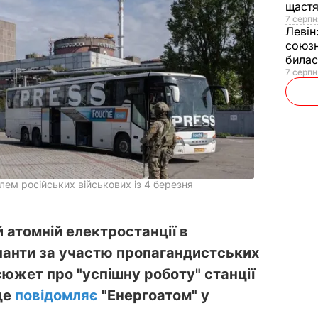
щаст
7 серпн
Левін
союзн
билас
7 серпн
лем російських військових із 4 березня
й атомній електростанції в
упанти за участю пропагандистських
южет про "успішну роботу" станції
 це
повідомляє
"Енергоатом" у