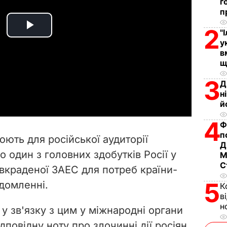
г
п
2
"
P
у
в
l
щ
a
3
Д
н
y
й
4
V
Ф
п
ють для російської аудиторії
Д
i
 один з головних здобутків Росії у
М
С
у вкраденої ЗАЕС для потреб країни-
d
5
ідомленні.
К
e
в
н
у зв'язку з цим у міжнародні органи
o
повідну ноту про злочинні дії росіян.