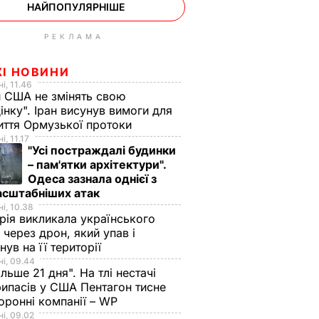
НАЙПОПУЛЯРНІШЕ
РЕКЛАМА
ЖІ НОВИНИ
і, 11.46
 США не змінять свою
інку". Іран висунув вимоги для
иття Ормузької протоки
і, 11.17
"Усі постраждалі будинки
– пам'ятки архітектури".
Одеса зазнала однієї з
асштабніших атак
і, 10.38
рія викликала українського
 через дрон, який упав і
нув на її території
і, 09.44
ільше 21 дня". На тлі нестачі
ипасів у США Пентагон тисне
оронні компанії – WP
і, 09.02