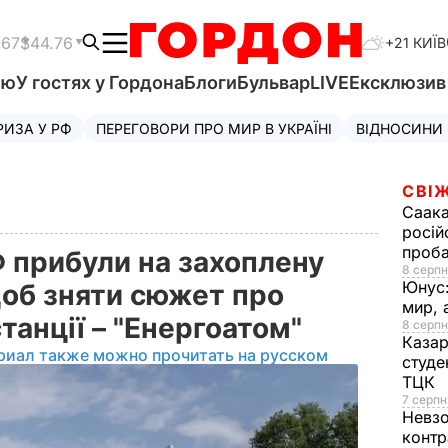
.67
$44.76
+21 КИЇВ
'ю
У гостях у Гордона
Блоги
Бульвар
LIVE
Ексклюзи
РИЗА У РФ
ПЕРЕГОВОРИ ПРО МИР В УКРАЇНІ
ВІДНОСИНИ
СВІЖ
Саака
росій
проб
 прибули на захоплену
8 серпн
Юнус
щоб зняти сюжет про
мир, 
станції – "Енергоатом"
8 серпн
Казар
риал также можно прочитать на русском
студе
ТЦК
7 серпн
Невз
контр