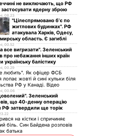
еччині не виключають, що РФ
 застосувати ядерну зброю
і, 08.23
"Цілеспрямовано бʼє по
житлових будинках". РФ
атакувала Харків, Одесу,
ирську область. Є загиблі
і, 00.52
а все вигризати". Зеленський
в про небажання інших країн
и українську балістику
і, 00.29
не любить". Як офіцер ФСБ
 лопає жовті й сині кульки біля
ьства РФ у Канаді. Відео
і, 00.06
доволений". Зеленський
вів, що 40-денну операцію
 РФ затвердили ще торік
23.22
ився на кістки і спричиняє
ий біль. Син Байдена розповів
ак батька