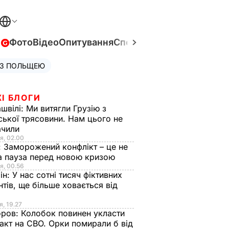
в
Фото
Відео
Опитування
Спецпроєкти
Війна в Укра
 З ПОЛЬЩЕЮ
І БЛОГИ
швілі:
Ми витягли Грузію з
ської трясовини. Нам цього не
ачили
я, 02.00
:
Заморожений конфлікт – це не
а пауза перед новою кризою
я, 00.56
ін:
У нас сотні тисяч фіктивних
нтів, ще більше ховається від
я, 19.27
оров:
Колобок повинен укласти
акт на СВО. Орки помирали б від