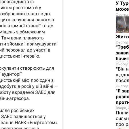
У Тур
може
Сьогодн
Житом
Сьогодн
"Треб
заяви
бачит
Сьогодн
"Він 
щодня
посол
Сьогодн
"Я за
розпо
проти
Вчора, 
Пошир
сильн
про р