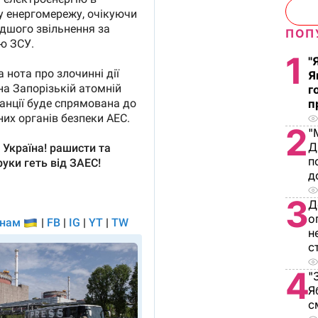
ПОП
1
"
Я
г
п
2
"
Д
п
д
3
Д
о
н
с
4
"
Я
с