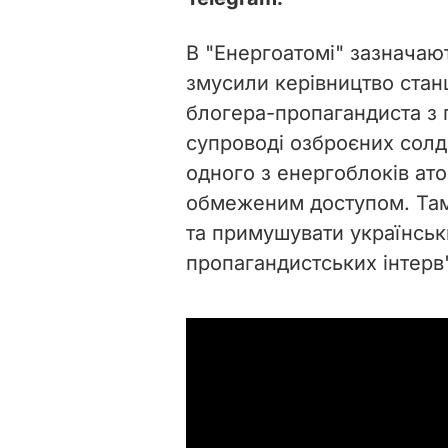
В "Енергоатомі" зазначают
змусили керівництво станц
блогера-пропагандиста з 
супроводі озброєних солд
одного з енергоблоків ато
обмеженим доступом. Там
та примушувати українськ
пропагандистських інтерв