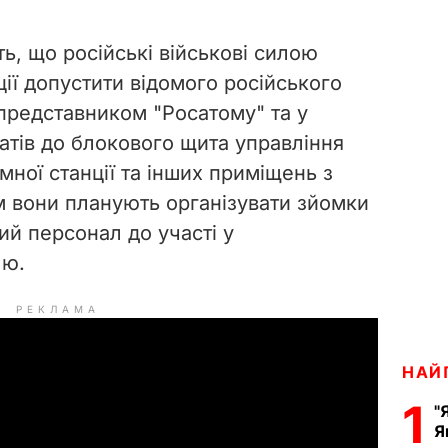
ь, що російські військові силою
ії допустити відомого російського
представником "Росатому" та у
атів до блокового щита управління
мної станції та інших приміщень з
 вони планують організувати зйомки
ий персонал до участі у
'ю.
РЕКЛАМА
НАЙ
1
"
Я