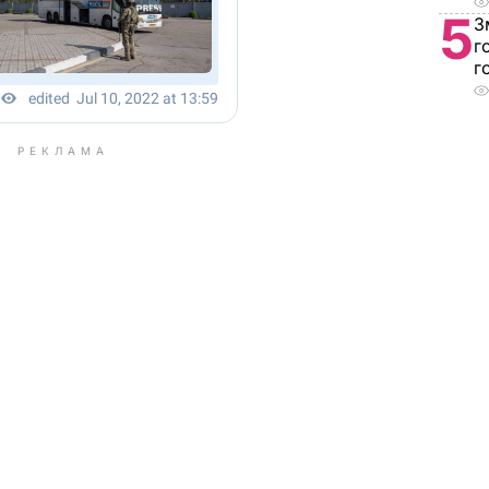
5
З
г
г
РЕКЛАМА