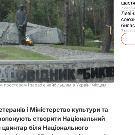
щаст
7 серпн
Левін
союзн
билас
7 серпн
м простором і зараз є найбільшим в Україні місцем
етеранів і Міністерство культури та
пропонують створити Національний
 цвинтар біля Національного