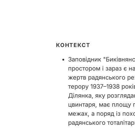
КОНТЕКСТ
Заповідник "Биківнян
простором і зараз є н
жертв радянського ре
терору 1937
–
1938 рокі
Ділянка, яку розгляд
цвинтаря, має площу п
межах, а поряд із по
радянського тоталітар