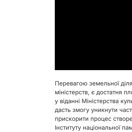
Перевагою земельної діля
міністерств, є достатня п
у віданні Міністерства кул
дасть змогу уникнути час
прискорити процес створ
Інституту національної пам