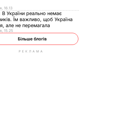
я
я, 16.13
:
В України реально немає
иків. Їм важливо, щоб Україна
я, але не перемагала
я, 15.25
Більше блогів
РЕКЛАМА