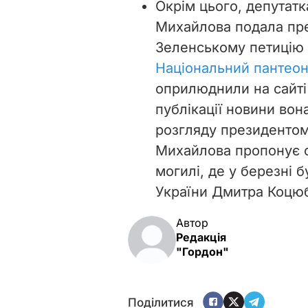
Окрім цього, депутат
Михайлова подала пр
Зеленському петицію 
Національний пантеон
оприлюднили на сайті
публікації новини вона
розгляду президентом 
Михайлова пропонує с
могилі, де у березні 
України Дмитра Коцю
Автор
Редакція
"Гордон"
Поділитися