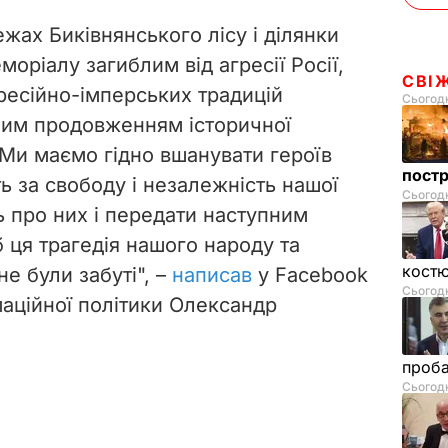
жах Биківнянського лісу і ділянки
оріалу загиблим від агресії Росії,
СВІ
есійно-імперських традицій
Сьогодн
чним продовженням історичної
 Ми маємо гідно вшанувати героїв
пост
уть за свободу і незалежність нашої
Сьогодн
ь про них і передати наступним
 ця трагедія нашого народу та
костю
не були забуті", –
написав
у Facebook
Сьогодн
маційної політики Олександр
проб
Сьогодн