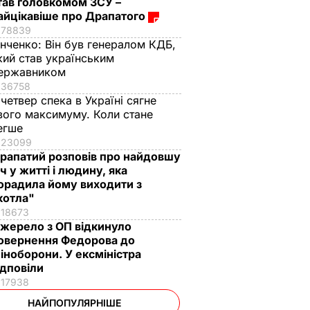
тав головкомом ЗСУ –
айцікавіше про Драпатого
78839
інченко:
Він був генералом КДБ,
кий став українським
ержавником
36758
 четвер спека в Україні сягне
вого максимуму. Коли стане
егше
23099
рапатий розповів про найдовшу
іч у житті і людину, яка
орадила йому виходити з
котла"
18673
жерело з ОП відкинуло
овернення Федорова до
іноборони. У ексміністра
ідповіли
17938
НАЙПОПУЛЯРНІШЕ