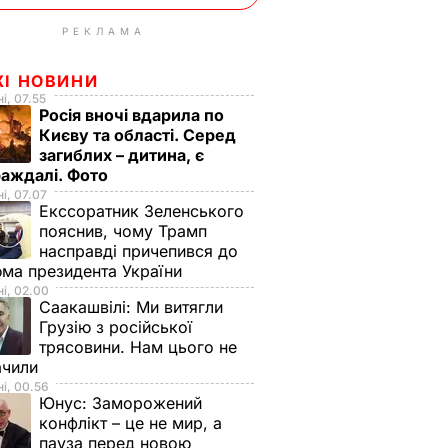
РЕКЛАМА
ЖІ НОВИНИ
і, 07.55
Росія вночі вдарила по
Києву та області. Серед
загиблих – дитина, є
раждалі. Фото
і, 07.07
Екссоратник Зеленського
пояснив, чому Трамп
насправді причепився до
ма президента України
і, 02.00
Саакашвілі:
Ми витягли
Грузію з російської
трясовини. Нам цього не
ачили
і, 00.56
Юнус:
Заморожений
конфлікт – це не мир, а
пауза перед новою