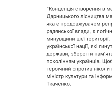
"Концепція створення в ме
Дарницького лісництва мем
яка є продовжувачем репр
радянської влади, є логі
минувщини цієї території.
української нації, які гин
держави, зберегти пам'ят
поколінням українців. Щоб
героїчний спротив ніколи 
міністр культури та інфор
Ткаченко.