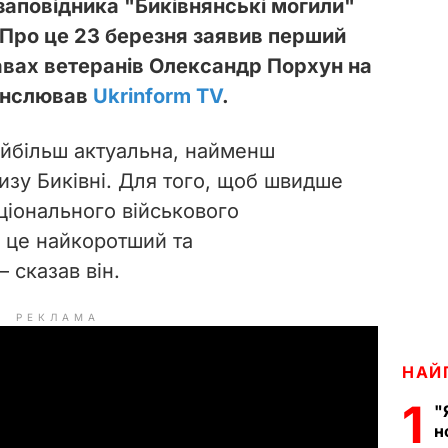
заповідника "Биківнянські могили"
. Про це 23 березня заявив перший
равах ветеранів Олександр Порхун на
ранслював
Ukrinform TV
.
айбільш актуальна, найменш
изу Биківні. Для того, щоб швидше
ціонального військового
 це найкоротший та
 сказав він.
РЕКЛАМА
НАЙ
1
"
н