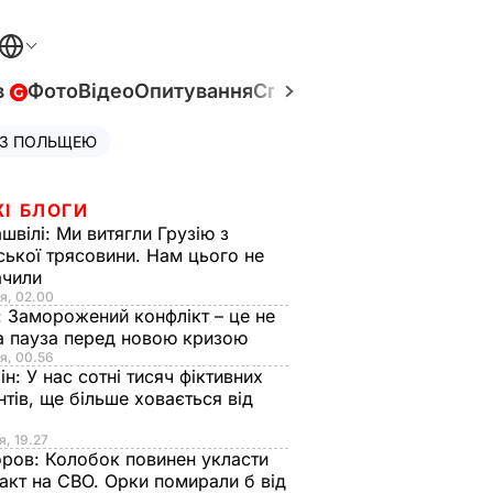
в
Фото
Відео
Опитування
Спецпроєкти
Війна в Укр
 З ПОЛЬЩЕЮ
ЖІ БЛОГИ
швілі:
Ми витягли Грузію з
ської трясовини. Нам цього не
ачили
я, 02.00
:
Заморожений конфлікт – це не
а пауза перед новою кризою
я, 00.56
ін:
У нас сотні тисяч фіктивних
нтів, ще більше ховається від
я, 19.27
оров:
Колобок повинен укласти
акт на СВО. Орки помирали б від