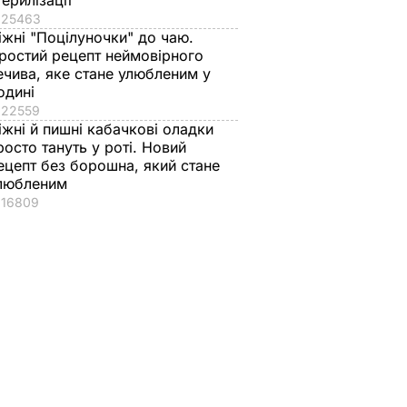
терилізації
25463
іжні "Поцілуночки" до чаю.
ростий рецепт неймовірного
ечива, яке стане улюбленим у
одині
22559
іжні й пишні кабачкові оладки
росто тануть у роті. Новий
ецепт без борошна, який стане
любленим
16809