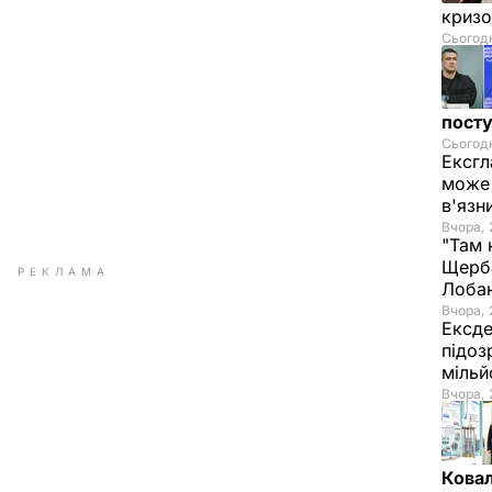
криз
Сьогодн
посту
Сьогодн
Ексгл
може 
в'язн
Вчора, 
"Там 
Щерба
РЕКЛАМА
Лоба
Вчора, 
Ексде
підоз
мільй
Вчора, 
Ковал