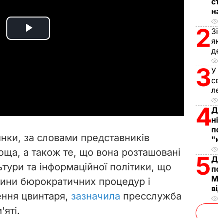
с
н
2
З
P
я
д
l
3
У
a
с
л
y
4
Д
н
V
п
нки, за словами представників
"
i
лоща, а також те, що вона розташовані
5
Д
ьтури та інформаційної політики, що
d
п
М
тини бюрократичних процедур і
в
e
ення цвинтаря,
зазначила
пресслужба
'яті.
o