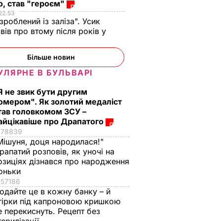
, став "героєм"
22.53
 зроблений із заліза". Усик
вів про втому після років у
і
Більше новин
УЛЯРНЕ В БУЛЬВАРІ
Я не звик бути другим
омером". Як золотий медаліст
тав головкомом ЗСУ –
айцікавіше про Драпатого
78839
Мішуня, доця народилася!"
рапатий розповів, як уночі на
озиціях дізнався про народження
оньки
57186
одайте це в кожну банку – й
гірки під капроновою кришкою
е перекиснуть. Рецепт без