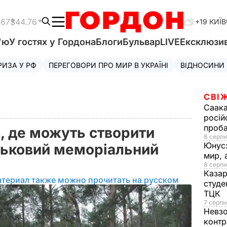
.67
$44.76
+19 КИЇВ
'ю
У гостях у Гордона
Блоги
Бульвар
LIVE
Ексклюзи
РИЗА У РФ
ПЕРЕГОВОРИ ПРО МИР В УКРАЇНІ
ВІДНОСИНИ
СВІ
Саака
росій
проб
, де можуть створити
8 серпн
Юнус
ськовий меморіальний
мир, 
8 серпн
Казар
атериал также можно прочитать на русском
студе
ТЦК
7 серпн
Невз
контр