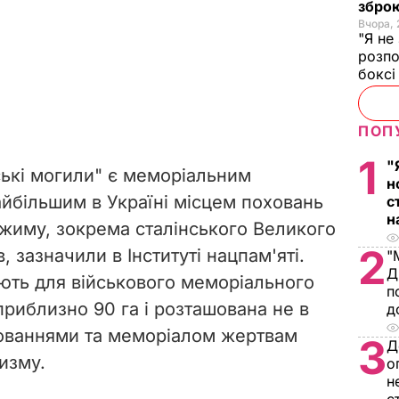
зброю
Вчора, 
"Я не
розпо
бокс
ПОП
1
"
ські могили" є меморіальним
н
айбільшим в Україні місцем поховань
с
н
жиму, зокрема сталінського Великого
2
в, зазначили в Інституті нацпам'яті.
"
Д
ають для військового меморіального
п
риблизно 90 га і розташована не в
д
хованнями та меморіалом жертвам
3
Д
изму.
о
н