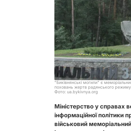
"Биківнянські могили" є меморіальни
поховань жертв радянського режиму
Фото: ua.bykivnya.org
Міністерство у справах в
інформаційної політики 
військовий меморіальний