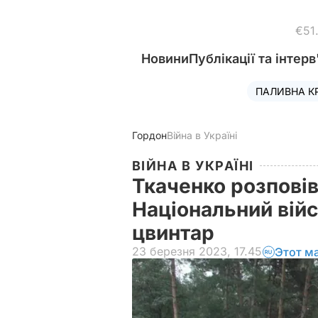
€51
Новини
Публікації та інтерв
ПАЛИВНА К
Гордон
Війна в Україні
ВІЙНА В УКРАЇНІ
Ткаченко розповів
Національний вій
цвинтар
23 березня 2023, 17.45
Этот м