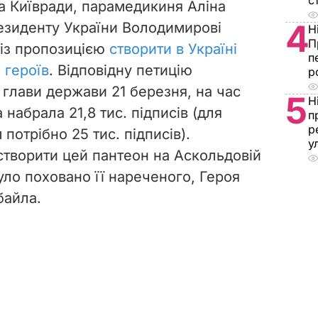
с
ка Київради, парамедикиня Аліна
4
езиденту України Володимирові
Н
П
із пропозицією
створити в Україні
п
 героїв
. Відповідну петицію
р
 глави держави 21 березня, на час
5
Н
 набрала 21,8 тис. підписів (для
п
р
потрібно 25 тис. підписів).
у
творити цей пантеон на Аскольдовій
було поховано її нареченого, Героя
байла.