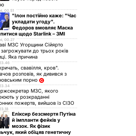
ою
і, 00.51
"Ілон постійно каже: "Час
укладати угоду".
Федоров вмовляє Маска
питися щодо Starlink – ЗМІ
і, 00.27
аві МЗС Угорщини Сійярто
загрожувати до трьох років
иці. Яка причина
23.46
кричать, свавілля, кров".
чов розповів, як дивився з
новським порно
23.34
ржсекретар МЗС, якого
рюють у розкраданні
онних пожертв, вийшов із СІЗО
23.18
Еліксир безсмертя Путіна
й імпланти фейків у
мозок. Як фізик
ьчук, який обіцяв генетичну