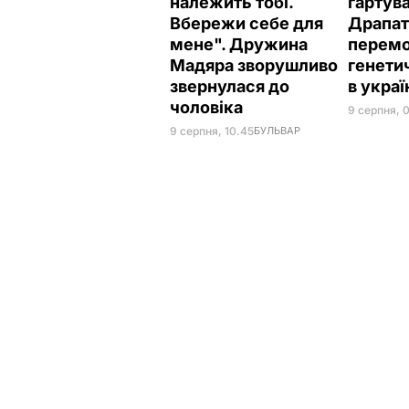
належить тобі.
гартув
Вбережи себе для
Драпат
мене". Дружина
перемо
Мадяра зворушливо
генети
звернулася до
в укра
чоловіка
9 серпня, 
9 серпня, 10.45
БУЛЬВАР