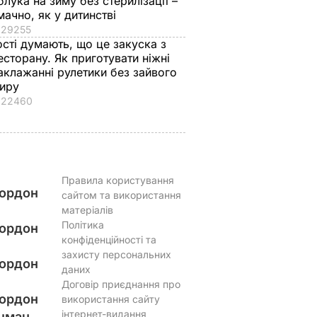
блука на зиму без стерилізації –
мачно, як у дитинстві
29255
ості думають, що це закуска з
есторану. Як приготувати ніжні
аклажанні рулетики без зайвого
иру
22460
Правила користування
ордон
сайтом та використання
матеріалів
Політика
ордон
конфіденційності та
захисту персональних
ордон
даних
Договір приєднання про
ордон
використання сайту
інтернет-видання
цман