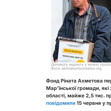
Допомогу надають у межах програ
Фото: akhmetovfoundation.org
Фонд Ріната Ахметова п
Мар'їнської громади, які
області, майже 2,5 тис. 
повідомили
15 червня у п