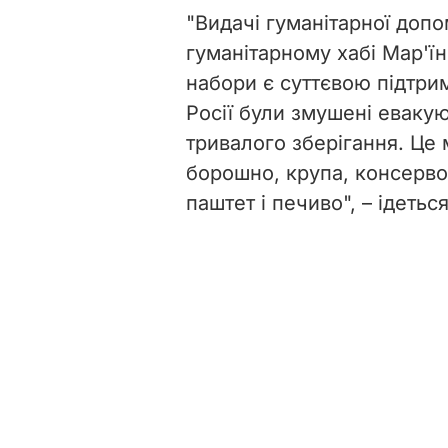
"Видачі гуманітарної допо
гуманітарному хабі Мар'їн
набори є суттєвою підтрим
Росії були змушені еваку
тривалого зберігання. Це 
борошно, крупа, консерво
паштет і печиво", – ідетьс