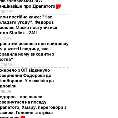
тав головкомом ЗСУ –
айцікавіше про Драпатого
100240
Ілон постійно каже: "Час
кладати угоду". Федоров
мовляє Маска поступитися
одо Starlink – ЗМІ
62542
рапатий розповів про найдовшу
іч у житті і людину, яка
орадила йому виходити з
котла"
23639
жерело з ОП відкинуло
овернення Федорова до
іноборони. У ексміністра
ідповіли
18608
едоров – про шанси
овернутися на посаду,
рапатого, Хмару, переговори з
аском. Головне зі стріма
терненка