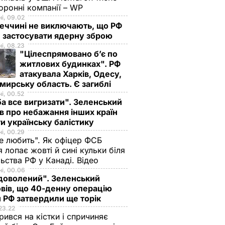
оронні компанії – WP
і, 09.02
еччині не виключають, що РФ
 застосувати ядерну зброю
ася на
і, 08.23
прямках
"Цілеспрямовано бʼє по
ни, її
житлових будинках". РФ
пати
атакувала Харків, Одесу,
ирську область. Є загиблі
–
і, 00.52
а все вигризати". Зеленський
А В УКРАЇНІ
в про небажання інших країн
и українську балістику
і, 00.29
не любить". Як офіцер ФСБ
 лопає жовті й сині кульки біля
ьства РФ у Канаді. Відео
і, 00.06
доволений". Зеленський
вів, що 40-денну операцію
 РФ затвердили ще торік
23.22
м
"Що дивитеся?
Поширився на кістк
ився на кістки і спричиняє