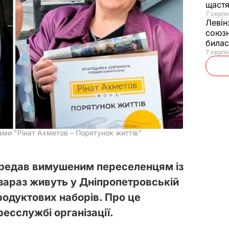
щаст
7 серпн
Левін
союзн
билас
7 серпн
ми "Рінат Ахметов – Порятунок життів"
ередав вимушеним переселенцям із
 зараз живуть у Дніпропетровській
продуктових наборів. Про це
ресслужбі організації.