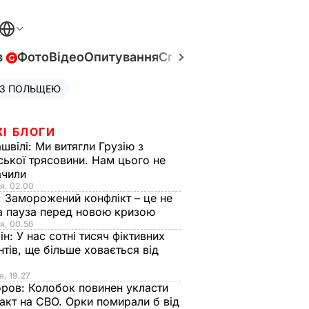
в
Фото
Відео
Опитування
Спецпроєкти
Війна в Укр
 З ПОЛЬЩЕЮ
ЖІ БЛОГИ
швілі:
Ми витягли Грузію з
ської трясовини. Нам цього не
ачили
я, 02.00
:
Заморожений конфлікт – це не
а пауза перед новою кризою
я, 00.56
ін:
У нас сотні тисяч фіктивних
нтів, ще більше ховається від
я, 19.27
оров:
Колобок повинен укласти
акт на СВО. Орки помирали б від