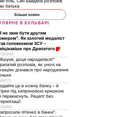
ти".
Пишіть рецепт!"
і спричиняє сильни
ий біль. Син Байдена розповів
ак батька
гадав
Знамениті
біль. Син Байдена
херсонські
розповів про рак
Більше новин
 фільму
помідори, які можна
батька
УЛЯРНЕ В БУЛЬВАРІ
їсти вже на другий
8 серпня, 23.22
СВІТ
день
ЬВАР
Я не звик бути другим
8 серпня, 23.55
БУЛЬВАР
омером". Як золотий медаліст
тав головкомом ЗСУ –
айцікавіше про Драпатого
100240
Мішуня, доця народилася!"
рапатий розповів, як уночі на
озиціях дізнався про народження
оньки
69173
одайте це в кожну банку – й
гірки під капроновою кришкою
е перекиснуть. Рецепт без
терилізації
30363
Запросили літечко в банки".