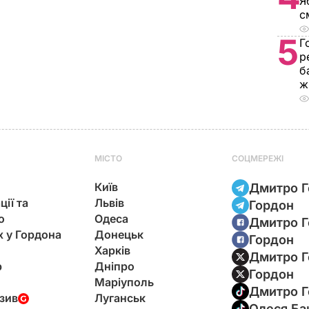
Я
с
5
Г
р
б
ж
МІСТО
СОЦМЕРЕЖІ
Київ
Дмитро Г
ції та
Львів
Гордон
ю
Одеса
Дмитро Г
х у Гордона
Донецьк
Гордон
Харків
Дмитро Г
р
Дніпро
Гордон
Маріуполь
Дмитро Г
зив
Луганськ
Олеся Ба