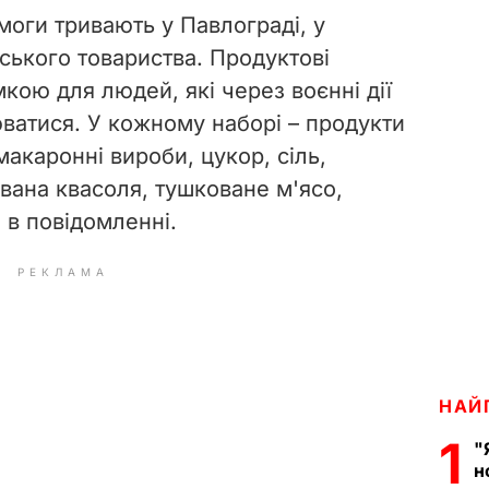
моги тривають у Павлограді, у
ського товариства. Продуктові
кою для людей, які через воєнні дії
юватися. У кожному наборі – продукти
макаронні вироби, цукор, сіль,
вана квасоля, тушковане м'ясо,
я в повідомленні.
РЕКЛАМА
НАЙ
1
"
н