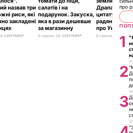
алося".
томати до піци,
землю цілува
сильн
про р
ий назвав три
салатів і на
Драпатий при
жні риси, які
подарунок. Закуска,
цитату із
чно закладені
яка в рази дешевше
радянського
ПОП
їнцях
за магазинну
про Україну
1
09.09
БУЛЬВАР
9 серпня, 08.39
БУЛЬВАР
9 серпня, 08.08
БУЛ
"
н
с
н
2
"
Д
п
д
3
Д
о
н
с
4
"