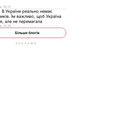
я
я, 16.13
:
В України реально немає
иків. Їм важливо, щоб Україна
я, але не перемагала
я, 15.25
Більше блогів
РЕКЛАМА