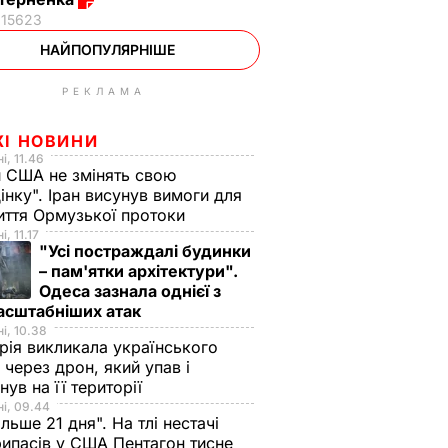
15623
НАЙПОПУЛЯРНІШЕ
РЕКЛАМА
ЖІ НОВИНИ
і, 11.46
 США не змінять свою
інку". Іран висунув вимоги для
иття Ормузької протоки
, 11.17
"Усі постраждалі будинки
– пам'ятки архітектури".
Одеса зазнала однієї з
асштабніших атак
і, 10.38
рія викликала українського
 через дрон, який упав і
нув на її території
і, 09.44
ільше 21 дня". На тлі нестачі
ипасів у США Пентагон тисне