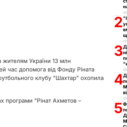
с
P
н
l
2
"
у
a
в
щ
y
3
Д
н
V
п
в жителям України 13 млн
"
i
ей час допомога від Фонду Ріната
4
Д
 футбольного клубу "Шахтар" охопила
d
п
М
e
в
х програми "Рінат Ахметов –
5
o
Ф
п
Д
М
С