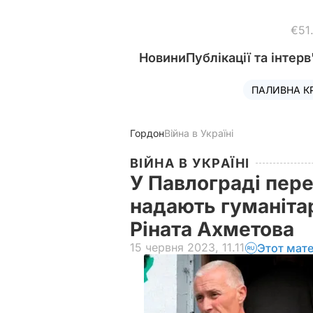
€51
Новини
Публікації та інтерв
ПАЛИВНА К
Гордон
Війна в Україні
ВІЙНА В УКРАЇНІ
У Павлограді пере
надають гуманіта
Ріната Ахметова
15 червня 2023, 11.11
Этот мат