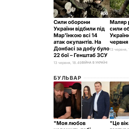
Сили оборони
Маляр 
України відбили під
сили о
Мар'їнкою всі 14
України
атак окупантів. На
червн
Донбасі за добу було
13 червня, 
22 бої – Генштаб ЗСУ
13 червня, 18.49
ВІЙНА В УКРАЇНІ
БУЛЬВАР
"Моя любов
"Це ві