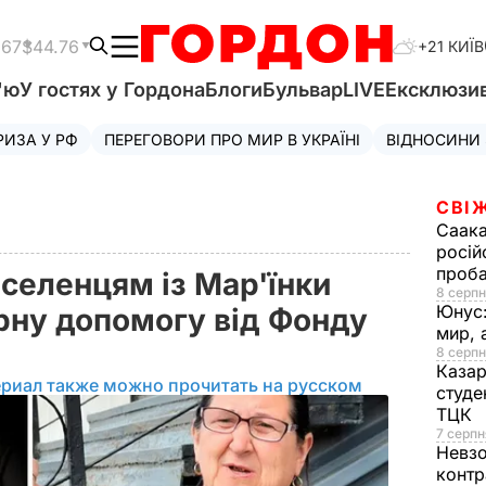
.67
$44.76
+21 КИЇВ
'ю
У гостях у Гордона
Блоги
Бульвар
LIVE
Ексклюзи
РИЗА У РФ
ПЕРЕГОВОРИ ПРО МИР В УКРАЇНІ
ВІДНОСИНИ
СВІ
Саака
росій
проб
селенцям із Мар'їнки
8 серпн
Юнус
рну допомогу від Фонду
мир, 
8 серпн
Казар
ериал также можно прочитать на русском
студе
ТЦК
7 серпн
Невз
контр