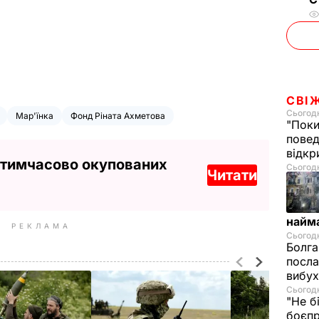
СВІ
Сьогодн
Мар'їнка
Фонд Ріната Ахметова
"Поки
повед
відкр
 тимчасово окупованих
Сьогодні
Читати
найм
РЕКЛАМА
Сьогодн
Болга
посла
вибух
Сьогодн
"Не б
боєпр