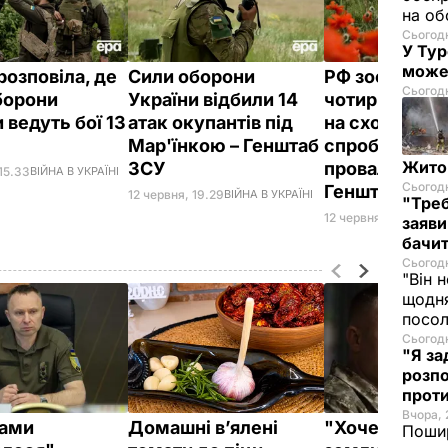
на об
Сьогодн
У Тур
може
розповіла, де
Сили оборони
РФ зосередил
Сьогодн
борони
України відбили 14
чотирьох на
 ведуть бої 13
атак окупантів під
на сході Украї
я
Мар'їнкою – Генштаб
спроби насту
Житом
ЗСУ
провалилися 
15.33
ВІЙНА В УКРАЇНІ
Сьогодн
Генштаб ЗСУ
12 червня, 19.29
ВІЙНА В УКРАЇНІ
"Треб
12 червня, 07.25
ВІЙН
заяви
бачит
Сьогодн
"Він 
щодня
посол
Сьогодн
"Я за
розпо
проти
Вчора, 
ками
Домашні в’ялені
"Хочеться та
Пошир