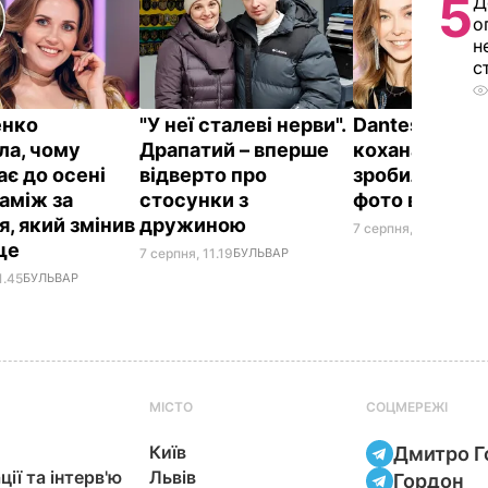
5
Д
о
н
с
енко
"У неї сталеві нерви".
Dantes і його
ла, чому
Драпатий – вперше
кохана Непра
ає до осені
відверто про
зробили ром
заміж за
стосунки з
фото в ліфті 
я, який змінив
дружиною
7 серпня, 10.20
БУЛЬ
ще
7 серпня, 11.19
БУЛЬВАР
1.45
БУЛЬВАР
МІСТО
СОЦМЕРЕЖІ
Київ
Дмитро Г
ції та інтерв'ю
Львів
Гордон