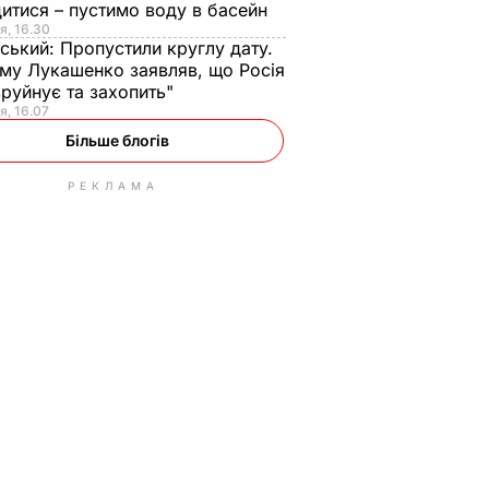
итися – пустимо воду в басейн
я, 16.30
ський:
Пропустили круглу дату.
ому Лукашенко заявляв, що Росія
зруйнує та захопить"
я, 16.07
Більше блогів
РЕКЛАМА