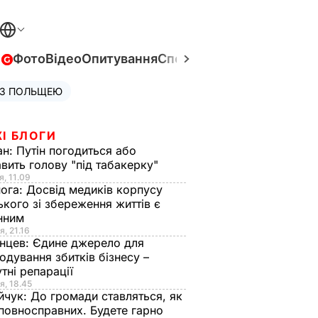
в
Фото
Відео
Опитування
Спецпроєкти
Війна в Укра
 З ПОЛЬЩЕЮ
І БЛОГИ
ан:
Путін погодиться або
авить голову "під табакерку"
я, 11.09
нога:
Досвід медиків корпусу
ького зі збереження життів є
інним
я, 21.16
нцев:
Єдине джерело для
одування збитків бізнесу –
тні репарації
я, 18.45
йчук:
До громади ставляться, як
повносправних. Будете гарно