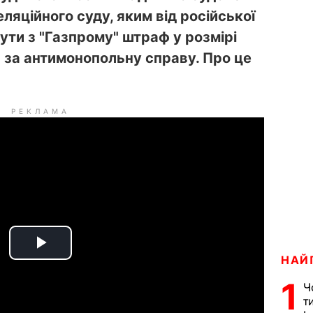
ляційного суду, яким від російської
ути з "Газпрому" штраф у розмірі
 за антимонопольну справу. Про це
РЕКЛАМА
P
НАЙ
1
l
Ч
т