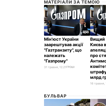
МАТЕРІАЛИ ЗА ТЕМОЮ
Мін'юст України
Вищий 
заарештував акції
Києва 
"Газтранзиту", що
апеляц
належать
про ст
"Газпрому"
Антим
коміте
31 травня, 12.21
ГРОШІ
штрафу 
млрд г
16 травня, 
БУЛЬВАР