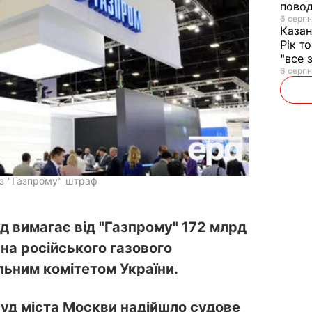
повод
6 серпн
Казан
Рік т
"все 
6 серпн
 з "Газпрому" штраф
д вимагає від "Газпрому" 172 млрд
на російського газового
ьним комітетом України.
суд міста Москви надійшло судове