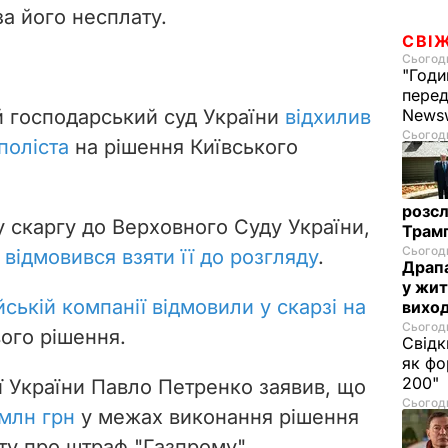
за його несплату.
СВІ
Сьогодн
"Годи
перед
й господарський суд України
відхилив
News
Сьогодн
поліста
на рішення Київського
розсл
у скаргу до Верховного Суду України,
Трамп
Сьогодн
у
відмовився взяти її до розгляду
.
Драпа
у жит
йській компанії відмовили у скарзі на
виход
Сьогодн
ого рішення.
Свідк
як фо
200"
ї України Павло Петренко заявив, що
Сьогодн
 млн грн
у межах виконання рішення
у про штраф "Газпрому".