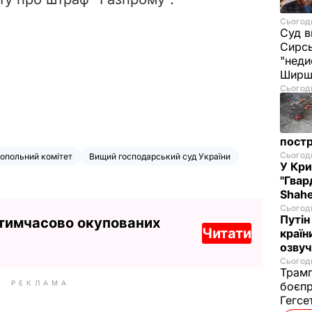
Сьогодн
Суд в
Сирс
"неди
Ширш
Сьогодн
постр
Сьогодн
опольний комітет
Вищий господарський суд України
У Кр
"Гвар
Shahe
Сьогодн
Путін
 тимчасово окупованих
Читати
країн
озвуч
Сьогодн
Трамп
РЕКЛАМА
боєпр
Гегс