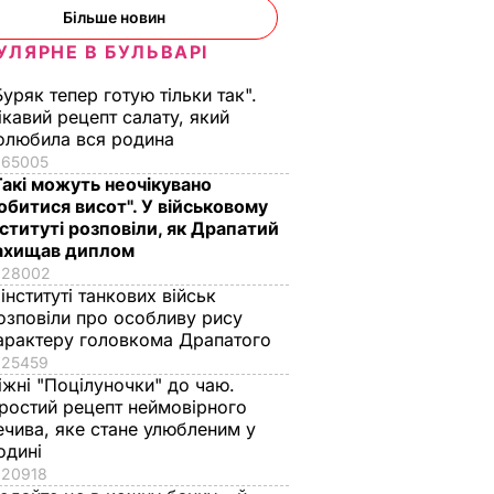
Більше новин
УЛЯРНЕ В БУЛЬВАРІ
Буряк тепер готую тільки так".
ікавий рецепт салату, який
олюбила вся родина
65005
уд
Такі можуть неочікувано
обитися висот". У військовому
овився
нституті розповіли, як Драпатий
асацію
ахищав диплом
а штраф
28002
ьного
 інституті танкових військ
озповіли про особливу рису
арактеру головкома Драпатого
ІЇ
25459
іжні "Поцілуночки" до чаю.
ростий рецепт неймовірного
ечива, яке стане улюбленим у
одині
20918