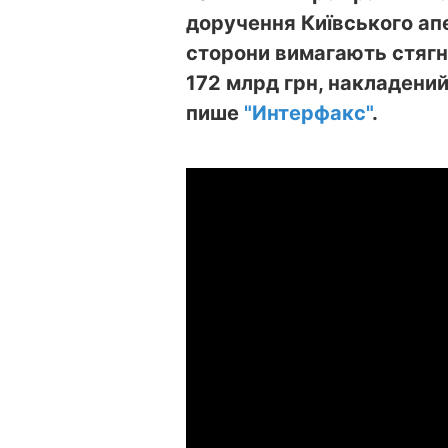
доручення Київського апе
сторони вимагають стягн
172 млрд грн, накладений
пише
"Интерфакс"
.