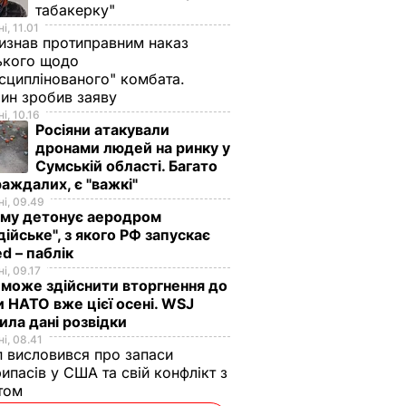
табакерку"
і, 11.01
изнав протиправним наказ
ького щодо
сциплінованого" комбата.
ин зробив заяву
і, 10.16
Росіяни атакували
дронами людей на ринку у
Сумській області. Багато
аждалих, є "важкі"
і, 09.49
иму детонує аеродром
дійське", з якого РФ запускає
d – паблік
і, 09.17
 може здійснити вторгнення до
и НАТО вже цієї осені. WSJ
ила дані розвідки
і, 08.41
 висловився про запаси
ипасів у США та свій конфлікт з
етом