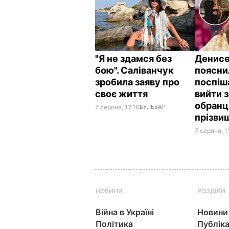
"Я не здамся без
Денис
бою". Саліванчук
поясни
зробила заяву про
поспіш
своє життя
вийти 
обранц
7 серпня, 12.16
БУЛЬВАР
прізви
7 серпня, 1
НОВИНИ
РОЗДІЛИ
Війна в Україні
Новини
Політика
Публіка