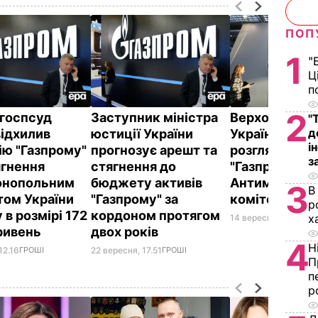
ПОП
1
"
Ц
п
2
госпсуд
Заступник міністра
Верховний С
"
д
відхилив
юстиції України
України відм
і
ію "Газпрому"
прогнозує арешт та
розглядати к
з
ягнення
стягнення до
"Газпрому" н
онопольним
бюджету активів
Антимонопол
3
В
том України
"Газпрому" за
комітету
р
в розмірі 172
кордоном протягом
х
14 вересня, 14.56
ПОД
ривень
двох років
4
Н
12.16
ГРОШІ
22 вересня, 17.51
ГРОШІ
П
п
р