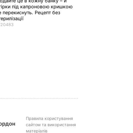
одайте це в кожну банку – й
гірки під капроновою кришкою
е перекиснуть. Рецепт без
терилізації
20483
 нова
П'ять хвилин – і
Уся родина
вда
хрусткі гарячі
проситиме добавки
античне
бутерброди з
а аромат стоятиме
втрьох
тягучим сиром
на весь дім. Рецепт
готові. Рецепт
оджахурі –
ВАР
соковитої начинки
грузинської страви
7 серпня, 09.43
БУЛЬВАР
7 серпня, 09.27
БУЛЬВАР
Правила користування
ордон
сайтом та використання
матеріалів