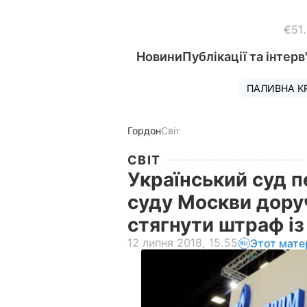
€51
Новини
Публікації та інтерв
ПАЛИВНА К
Гордон
Світ
СВІТ
Український суд 
суду Москви доруч
стягнути штраф із
12 липня 2018, 15.55
Этот мате