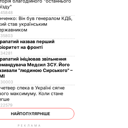
сторія благодійного "останнього
аїзду"
45848
інченко:
Він був генералом КДБ,
кий став українським
ержавником
35803
рапатий назвав перший
ріоритет на фронті
34281
рапатий ініціював звільнення
омандувача Медсил ЗСУ. Його
азивали "людиною Сирського" –
МІ
30003
 четвер спека в Україні сягне
вого максимуму. Коли стане
егше
22579
НАЙПОПУЛЯРНІШЕ
РЕКЛАМА