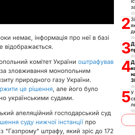
І
a
з
y
2
З
я
V
д
поки немає, інформація про неї в базі
3
i
Д
е відображається.
п
d
4
нопольний комітет України
оштрафував
Д
к
e
за зловживання монопольним
н
зиту природного газу України.
З
o
ржити це рішення
, але його було
5
У
ено українськими судами.
с
л
ський апеляційний господарський суд
шення суду нижчої інстанції
про
з "Газпрому" штрафу, який зріс до 172