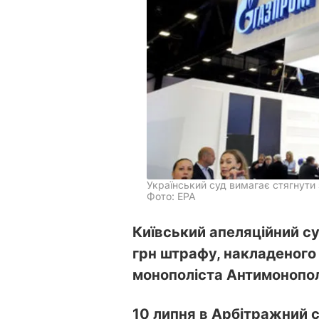
Український суд вимагає стягнути
Фото: ЕРА
Київський апеляційний су
грн штрафу, накладеного 
монополіста Антимонопол
10 липня в Арбітражний 