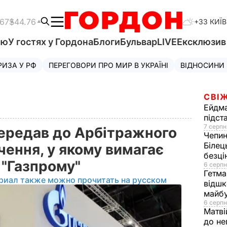
.67
$44.76
+33 КИЇВ
'ю
У гостях у Гордона
Блоги
Бульвар
LIVE
Ексклюзи
РИЗА У РФ
ПЕРЕГОВОРИ ПРО МИР В УКРАЇНІ
ВІДНОСИНИ
СВІЖ
Ейдм
підст
7 серпн
передав до Арбітражного
Чепи
Білец
ення, у якому вимагає
безц
 "Газпрому"
6 серпн
Гетма
риал также можно прочитать на русском
відшк
майбу
6 серпн
Матві
до не