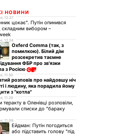
ЖІ НОВИНИ
і, 12.37
нник цокає". Путін опинився
 складним вибором –
week
і, 12.24
Oxferd Comma (так, з
помилкою). Білий дім
розсекретив таємне
ідування ФБР про зв'язки
а з Росією
і, 11.50
тий розповів про найдовшу ніч
ті і людину, яка порадила йому
ити з "котла"
і, 11.29
и теракту в Оленівці розповіли,
рмували списки до "бараку
і, 11.09
Ейдман:
Путін погодиться
або підставить голову "під