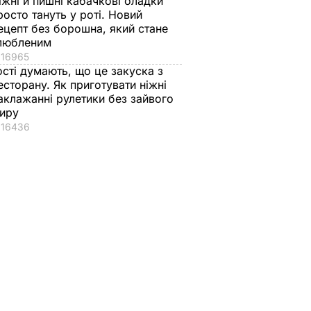
іжні й пишні кабачкові оладки
росто тануть у роті. Новий
ецепт без борошна, який стане
любленим
16965
ості думають, що це закуска з
есторану. Як приготувати ніжні
аклажанні рулетики без зайвого
иру
16436
аче
Гості думають, що це
"Нічого нав'язувати
поки не
закуска з ресторану.
не буду". Драпатий
 мережу
Як приготувати ніжні
розповів, яку
імки
баклажанні рулетики
професію обрав йог