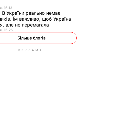
я
я, 16.13
:
В України реально немає
иків. Їм важливо, щоб Україна
я, але не перемагала
я, 15.25
Більше блогів
РЕКЛАМА