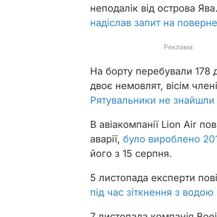
неподалік від острова Ява.
надіслав запит на поверн
На борту перебували 178 
двоє немовлят, вісім члені
Рятувальники не знайшли 
В авіакомпанії Lion Air по
аварії,
було вироблено 20
його з 15 серпня.
5 листопада експерти пов
під час зіткнення з водою
7 листопада компанія Boe