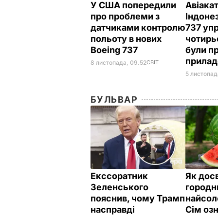
У США попередили
Авіака
про проблеми з
Індонез
датчиками контролю
737 уп
польоту в нових
чотирь
Boeing 737
були п
прилад
8 листопада, 09.52
СВІТ
5 листопад
БУЛЬВАР
Екссоратник
Як дос
Зеленського
городн
пояснив, чому Трамп
найсол
насправді
Сім озн