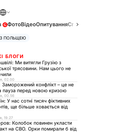
в
Фото
Відео
Опитування
Спецпроєкти
Війна в Укр
 З ПОЛЬЩЕЮ
ЖІ БЛОГИ
швілі:
Ми витягли Грузію з
ської трясовини. Нам цього не
ачили
я, 02.00
:
Заморожений конфлікт – це не
а пауза перед новою кризою
я, 00.56
ін:
У нас сотні тисяч фіктивних
нтів, ще більше ховається від
я, 19.27
оров:
Колобок повинен укласти
акт на СВО. Орки помирали б від