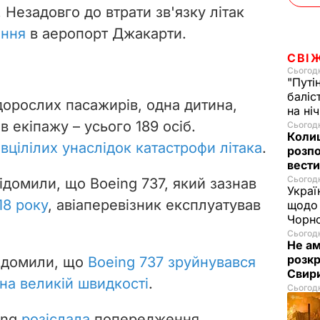
 Незадовго до втрати зв'язку літак
ення
в аеропорт Джакарти.
СВІ
Сьогодн
"Путі
баліс
дорослих пасажирів, одна дитина,
на ні
в екіпажу – усього 189 осіб.
Сьогодн
Колиш
вцілілих унаслідок катастрофи літака
.
розпо
вести
Сьогодн
відомили, що Boeing 737, який зазнав
Украї
18 року
, авіаперевізник експлуатував
щодо 
Чорн
Сьогодн
Не а
розкр
ідомили, що
Boeing 737 зруйнувався
Свир
 на великій швидкості
.
Сьогодн
ing
розіслала
попередження