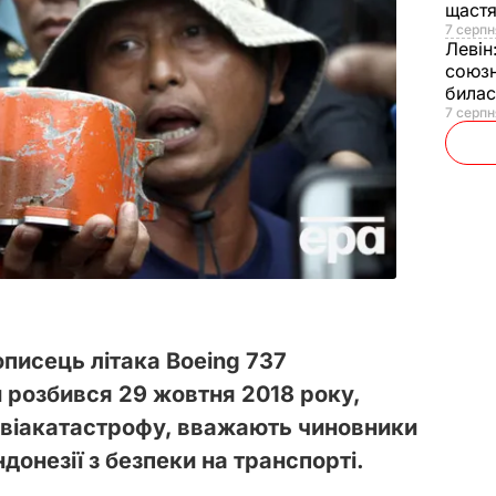
щаст
7 серпн
Левін
союзн
билас
7 серпн
писець літака Boeing 737
ий розбився 29 жовтня 2018 року,
авіакатастрофу, вважають чиновники
донезії з безпеки на транспорті.