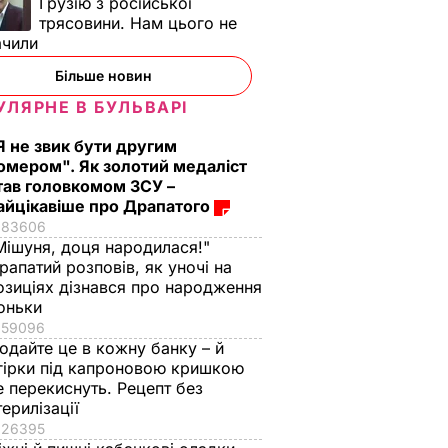
Грузію з російської
трясовини. Нам цього не
ачили
Більше новин
УЛЯРНЕ В БУЛЬВАРІ
Я не звик бути другим
омером". Як золотий медаліст
тав головкомом ЗСУ –
айцікавіше про Драпатого
83606
Мішуня, доця народилася!"
рапатий розповів, як уночі на
озиціях дізнався про народження
оньки
59096
одайте це в кожну банку – й
гірки під капроновою кришкою
е перекиснуть. Рецепт без
терилізації
26395