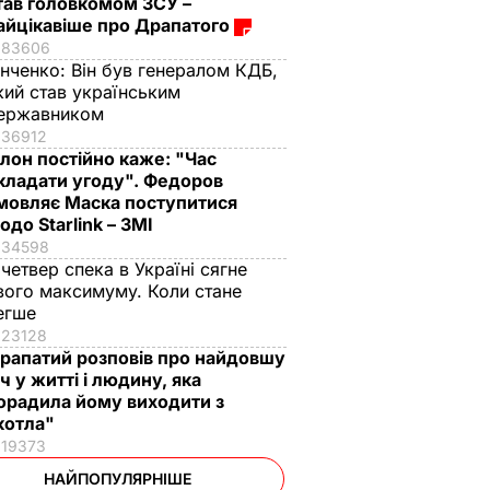
тав головкомом ЗСУ –
айцікавіше про Драпатого
83606
інченко:
Він був генералом КДБ,
кий став українським
ержавником
36912
Ілон постійно каже: "Час
кладати угоду". Федоров
мовляє Маска поступитися
одо Starlink – ЗМІ
34598
 четвер спека в Україні сягне
вого максимуму. Коли стане
егше
23128
рапатий розповів про найдовшу
іч у житті і людину, яка
орадила йому виходити з
котла"
19373
НАЙПОПУЛЯРНІШЕ