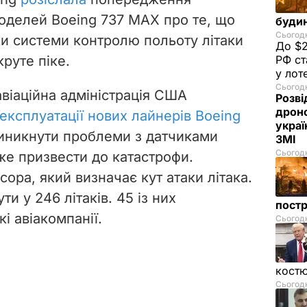
оделей Boeing 737 МАХ про те, що
буди
Сьогодн
и системи контролю польоту літаки
До $2
круте піке.
РФ ст
у лот
Сьогодн
віаційна адміністрація США
Розві
дроно
експлуатації нових лайнерів Boeing
украї
виникнути проблеми з датчиками
ЗМІ
Сьогодн
е призвести до катастрофи.
ора, який визначає кут атаки літака.
 у 246 літаків. 45 із них
пост
і авіакомпанії.
Сьогодн
костю
Сьогодн