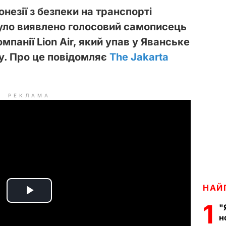
незії з безпеки на транспорті
було виявлено голосовий самописець
омпанії Lion Air, який упав у Яванське
у. Про це повідомляє
The Jakarta
РЕКЛАМА
НАЙ
P
1
"
н
l