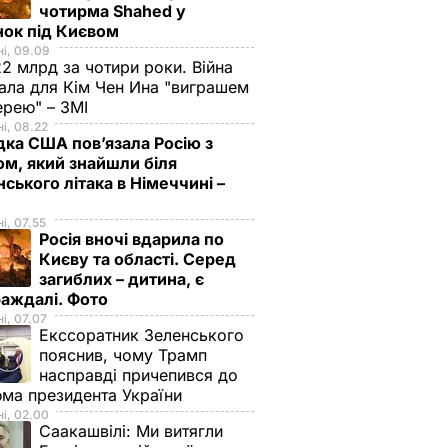
чотирма Shahed у
нок під Києвом
і, 09.09
2 млрд за чотири роки. Війна
ала для Кім Чен Ина "виграшем
ерею" – ЗМІ
і, 08.22
дка США пов’язала Росію з
м, який знайшли біля
нського літака в Німеччині –
і, 07.55
Росія вночі вдарила по
Києву та області. Серед
загиблих – дитина, є
раждалі. Фото
і, 07.07
Екссоратник Зеленського
пояснив, чому Трамп
насправді причепився до
ма президента України
і, 02.00
Саакашвілі:
Ми витягли