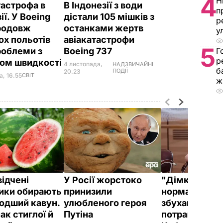
4
Н
тастрофа в
В Індонезії з води
п
ії. У Boeing
дістали 105 мішків з
р
родовж
останками жертв
у
ох польотів
авіакатастрофи
5
роблеми з
Boeing 737
Г
р
ом швидкості
4 листопада,
НАДЗВИЧАЙНІ
б
ПОДІЇ
20.23
а, 16.55
СВІТ
ж
відчені
У Росії жорстоко
"Дімка був н
ики обирають
принизили
нормальний, 
одший кавун.
улюбленого героя
збухався". У
ак стиглої й
Путіна
потрапили зн