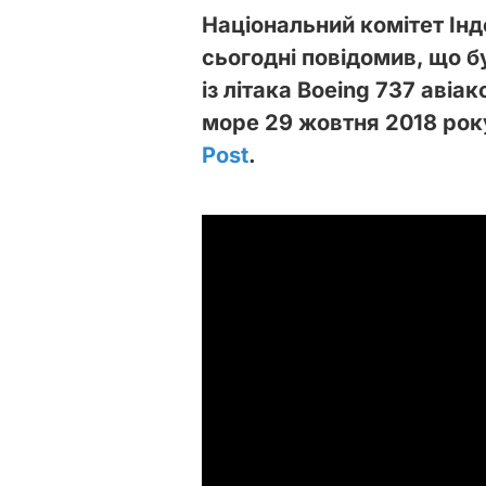
Національний комітет Індо
сьогодні повідомив, що 
із літака Boeing 737 авіак
море 29 жовтня 2018 рок
Post
.