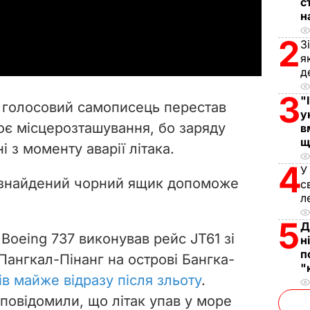
с
н
a
2
З
y
я
д
V
3
"
о голосовий самописець перестав
у
i
оє місцерозташування, бо заряду
в
щ
і з моменту аварії літака.
d
4
У
e
 знайдений чорний ящик допоможе
с
л
o
5
Д
 Boeing 737 виконував рейс JT61 зі
н
п
Пангкал-Пінанг на острові Бангка-
"
ів майже відразу після зльоту
.
повідомили, що літак упав у море