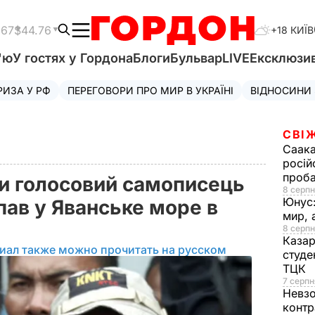
.67
$44.76
+18 КИЇВ
'ю
У гостях у Гордона
Блоги
Бульвар
LIVE
Ексклюзи
РИЗА У РФ
ПЕРЕГОВОРИ ПРО МИР В УКРАЇНІ
ВІДНОСИНИ
СВІ
Саака
росій
проб
ли голосовий самописець
8 серпн
Юнус
упав у Яванське море в
мир, 
8 серпн
Казар
иал также можно прочитать на русском
студе
ТЦК
7 серпн
Невз
контр