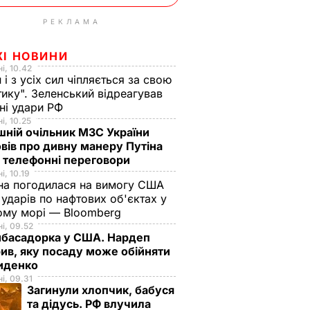
РЕКЛАМА
ЖІ НОВИНИ
і, 10.42
н і з усіх сил чіпляється за свою
тику". Зеленський відреагував
чні удари РФ
і, 10.25
ній очільник МЗС України
вів про дивну манеру Путіна
 телефонні переговори
і, 10.19
на погодилася на вимогу США
ударів по нафтових об'єктах у
ому морі — Bloomberg
і, 09.52
мбасадорка у США. Нардеп
ив, яку посаду може обійняти
иденко
і, 09.31
Загинули хлопчик, бабуся
та дідусь. РФ влучила