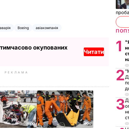
проб
аварія
Boeing
авіакомпанія
ПОП
1
"
 тимчасово окупованих
н
Читати
с
н
2
"
РЕКЛАМА
Д
п
д
3
Д
о
н
с