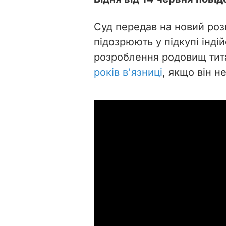
Суд передав на новий роз
підозрюють у підкупі інді
розроблення родовищ тита
років в'язниці
, якщо він н