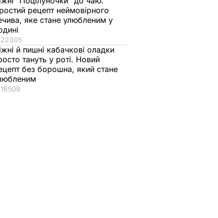
іжні "Поцілуночки" до чаю.
ростий рецепт неймовірного
ечива, яке стане улюбленим у
одині
22305
іжні й пишні кабачкові оладки
росто тануть у роті. Новий
ецепт без борошна, який стане
любленим
16509