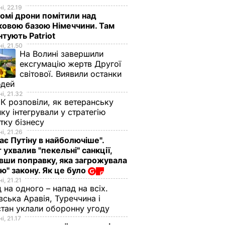
і, 22.19
омі дрони помітили над
ковою базою Німеччини. Там
тують Patriot
і, 21.50
На Волині завершили
ексгумацію жертв Другої
світової. Виявили останки
юдей
і, 21.32
К розповіли, як ветеранську
ику інтегрували у стратегію
тку бізнесу
і, 21.26
ає Путіну в найболючіше".
 ухвалив "пекельні" санкції,
вши поправку, яка загрожувала
ю" закону. Як це було
і, 21.21
 на одного – напад на всіх.
вська Аравія, Туреччина і
тан уклали оборонну угоду
і, 21.17