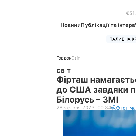
€51
Новини
Публікації та інтерв
ПАЛИВНА К
Гордон
Світ
СВІТ
Фірташ намагаєть
до США завдяки п
Білорусь – ЗМІ
28 червня 2023, 00.34
Этот ма