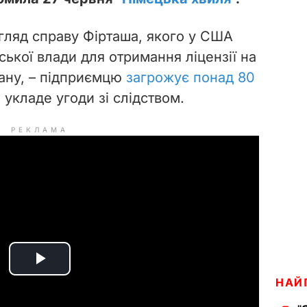
гляд справу Фірташа, якого у США
йської влади для отримання ліцензії на
ну, – п
ідприємцю
загрожує понад 80
е укладе угоди зі слідством.
РЕКЛАМА
P
НАЙ
l