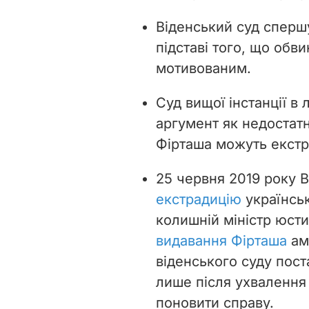
Віденський суд сперш
підставі того, що обв
мотивованим.
Суд вищої інстанції в
аргумент як недостат
Фірташа можуть екстр
25 червня 2019 року 
екстрадицію
українськ
колишній міністр юст
видавання Фірташа
ам
віденського суду пос
лише після ухвалення
поновити справу.