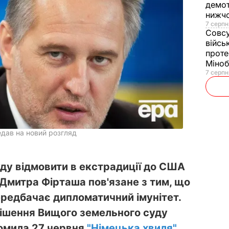
демот
нижч
7 серпн
Совс
війсь
проте
Міно
7 серпн
едав на новий розгляд
уду відмовити в екстрадиції до США
 Дмитра Фірташа пов'язане з тим, що
передбачає дипломатичний імунітет.
рішення Вищого земельного суду
домила 27 червня
"Німецька хвиля"
.