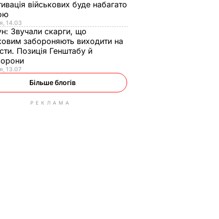
ивація військових буде набагато
ою
я, 14.03
ун:
Звучали скарги, що
ковим забороняють виходити на
сти. Позиція Генштабу й
борони
я, 13.07
Більше блогів
РЕКЛАМА