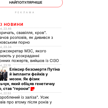
НАЙПОПУЛЯРНІШЕ
РЕКЛАМА
ЖІ НОВИНИ
і, 23.46
кричать, свавілля, кров".
чов розповів, як дивився з
новським порно
і, 23.34
ржсекретар МЗС, якого
рюють у розкраданні
онних пожертв, вийшов із СІЗО
і, 23.18
Еліксир безсмертя Путіна
й імпланти фейків у
мозок. Як фізик
ьчук, який обіцяв генетичну
, став "героєм"
і, 22.53
 зроблений із заліза". Усик
вів про втому після років у
і