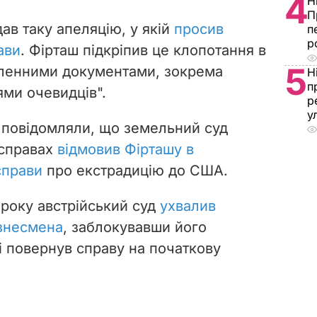
4
Н
П
ав таку апеляцію, у якій
просив
п
р
ави
.
Фірташ підкріпив це клопотання в
5
сленними документами, зокрема
Н
п
ми очевидців".
р
у
 повідомляли, що земельний суд
 справах
відмовив Фірташу в
справи
про екстрадицію до США.
 року австрійський суд
ухвалив
ізнесмена
, заблокувавши його
і повернув справу на початкову