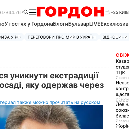
.67
$44.76
+25 КИЇВ
'ю
У гостях у Гордона
Блоги
Бульвар
LIVE
Ексклюзи
РИЗА У РФ
ПЕРЕГОВОРИ ПРО МИР В УКРАЇНІ
ВІДНОСИНИ
СВІЖ
Казар
студе
ТЦК
ся уникнути екстрадиції
7 серпн
Невз
осаді, яку одержав через
контр
щаст
7 серпн
териал также можно прочитать на русском
Левін
союзн
билас
7 серпн
Жорі