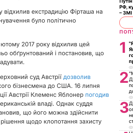
Путін
РФ, к
у відхилив екстрадицію Фірташа на
– ЗМІ
инувачення було політично
ПОП
1
"
 лютому 2017 року відхилив цей
Я
ньо обґрунтований і постановив, що
г
п
адувати.
2
"
Верховний суд Австрії
дозволив
Д
ого бізнесмена до США. 16 липня
п
д
иції Австрії Клеменс Яблонер
погодив
3
ериканській владі.
Однак суддя
Д
о
тановив, що його можна здійснити
н
 рішення щодо клопотання захисту
с