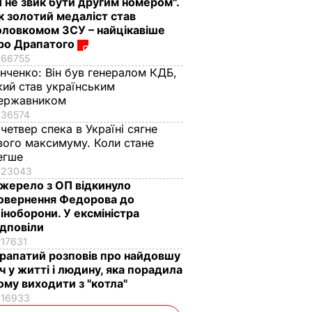
Я не звик бути другим номером".
к золотий медаліст став
оловкомом ЗСУ – найцікавіше
ро Драпатого
66755
інченко:
Він був генералом КДБ,
кий став українським
ержавником
36574
 четвер спека в Україні сягне
вого максимуму. Коли стане
егше
23043
жерело з ОП відкинуло
овернення Федорова до
іноборони. У ексміністра
ідповіли
17631
рапатий розповів про найдовшу
іч у житті і людину, яка порадила
ому виходити з "котла"
16933