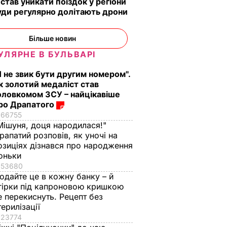
 став уникати поїздок у регіони
уди регулярно долітають дрони
Більше новин
УЛЯРНЕ В БУЛЬВАРІ
Я не звик бути другим номером".
к золотий медаліст став
оловкомом ЗСУ – найцікавіше
ро Драпатого
66755
Мішуня, доця народилася!"
рапатий розповів, як уночі на
озиціях дізнався про народження
оньки
53680
одайте це в кожну банку – й
гірки під капроновою кришкою
е перекиснуть. Рецепт без
терилізації
23774