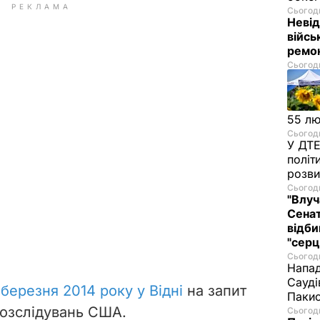
РЕКЛАМА
Сьогодн
Невід
війсь
ремон
Сьогодн
55 л
Сьогодн
У ДТЕ
політ
розви
Сьогодн
"Влуч
Сенат
відби
"серц
Сьогодн
Напад
Сауді
березня 2014 року у Відні
на запит
Пакис
озслідувань США.
Сьогодн