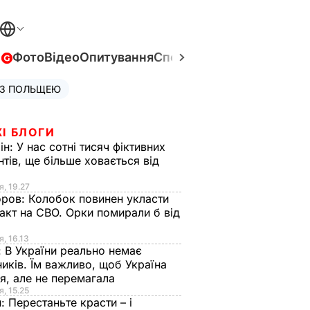
в
Фото
Відео
Опитування
Спецпроєкти
Війна в Укра
 З ПОЛЬЩЕЮ
І БЛОГИ
ін:
У нас сотні тисяч фіктивних
нтів, ще більше ховається від
я, 19.27
оров:
Колобок повинен укласти
акт на СВО. Орки помирали б від
я
я, 16.13
:
В України реально немає
иків. Їм важливо, щоб Україна
я, але не перемагала
я, 15.25
н:
Перестаньте красти – і