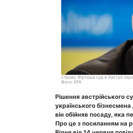
Справу Фірташа суд в Австрії пер
Фото: ЕРА
Рішення австрійського с
українського бізнесмена
він обійняв посаду, яка 
Про це з посиланням на 
Відня від 14 червня пові