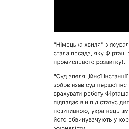
"Німецька хвиля" з'ясува
стала посада, яку Фірташ 
промислового розвитку).
"Суд апеляційної інстанції
зобов'язав суд першої інс
врахувати роботу Фірташа 
підпадає він під статус д
позитивною, українець зм
його обвинувачують у кору
журналісти.