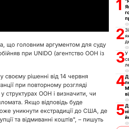
1
"
Я
a
г
п
y
2
З
я
V
д
ла, що головним аргументом для суду
i
3
обійняв при UNIDO (агентство ООН із
У
с
d
л
4
e
 у своєму рішенні від 14 червня
Д
п
танції при повторному розгляді
o
М
у структурах ООН і визначити, чи
в
ипломата. Якщо відповідь буде
5
Д
оже уникнути екстрадиції до США, де
н
й
пції та відмиванні коштів", – пишуть