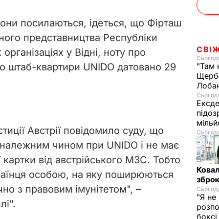
 вони посилаються, ідеться, що Фірташ
йного представництва Республіки
СВІ
організаціях у Відні, ноту про
Сьогодн
о штаб-квартири UNIDO датовано 29
"Там 
Щерба
Лоба
Сьогодн
Ексде
підоз
мільй
тиції Австрії повідомило суду, що
Сьогодн
 належним чином при UNIDO і не має
ї картки від австрійського МЗС. Тобто
Ковал
країнця особою, на яку поширюються
зброю
но з правовим імунітетом", –
Сьогодн
"Я не
лі".
розпо
бокс