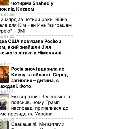
чотирма Shahed у
нок під Києвом
і, 09.09
2 млрд за чотири роки. Війна
ала для Кім Чен Ина "виграшем
ерею" – ЗМІ
і, 08.22
дка США пов’язала Росію з
м, який знайшли біля
нського літака в Німеччині –
і, 07.55
Росія вночі вдарила по
Києву та області. Серед
загиблих – дитина, є
раждалі. Фото
і, 07.07
Екссоратник Зеленського
пояснив, чому Трамп
насправді причепився до
ма президента України
і, 02.00
Саакашвілі:
Ми витягли