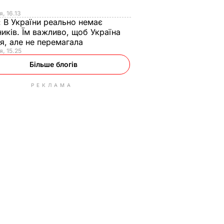
я
я, 16.13
:
В України реально немає
иків. Їм важливо, щоб Україна
я, але не перемагала
я, 15.25
Більше блогів
РЕКЛАМА