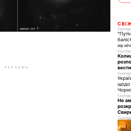
СВІ
Сьогодн
"Путі
баліс
на ні
Сьогодн
Колиш
розпо
вести
РЕКЛАМА
Сьогодн
Украї
щодо 
Чорн
Сьогодн
Не а
розкр
Свир
Сьогодн