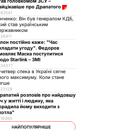
тав головкомом ЗСУ –
айцікавіше про Драпатого
83541
інченко:
Він був генералом КДБ,
кий став українським
ержавником
36911
Ілон постійно каже: "Час
кладати угоду". Федоров
мовляє Маска поступитися
одо Starlink – ЗМІ
34377
 четвер спека в Україні сягне
вого максимуму. Коли стане
егше
23128
рапатий розповів про найдовшу
іч у житті і людину, яка
орадила йому виходити з
котла"
19365
НАЙПОПУЛЯРНІШЕ