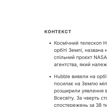
КОНТЕКСТ
Космічний телескоп
H
орбіті Землі, названа
спільний проєкт NASA
агентства, який нале
Hubble вивели на орбіт
посилає на Землю міль
розширили уявлення в
Всесвіту. За чверть ст
спостережень за 38 т