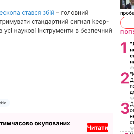
лескопа стався збій
–
головний
проб
тримувати стандартний сигнал keep-
ів усі наукові інструменти в безпечний
ПОП
1
"
н
с
н
2
"
Д
п
д
3
bble
Д
о
н
с
 тимчасово окупованих
Читати