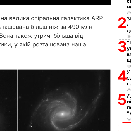
с
н
V
2
на велика спіральна галактика ARP-
З
i
я
ташована більш ніж за 490 млн
д
 Вона також утричі більша від
d
3
"
ики, у якій розташована наша
у
e
в
щ
o
4
У
с
л
5
Д
н
п
"