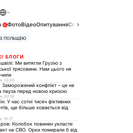
в
Фото
Відео
Опитування
Спецпроєкти
Війна в Укр
 З ПОЛЬЩЕЮ
ЖІ БЛОГИ
швілі:
Ми витягли Грузію з
ської трясовини. Нам цього не
ачили
я, 02.00
:
Заморожений конфлікт – це не
а пауза перед новою кризою
я, 00.56
ін:
У нас сотні тисяч фіктивних
нтів, ще більше ховається від
я, 19.27
оров:
Колобок повинен укласти
акт на СВО. Орки помирали б від