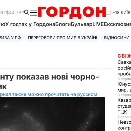
.67
$44.76
+18 КИЇВ
'ю
У гостях у Гордона
Блоги
Бульвар
LIVE
Ексклюзи
РИЗА У РФ
ПЕРЕГОВОРИ ПРО МИР В УКРАЇНІ
ВІДНОСИНИ
СВІ
Саака
росій
проб
нту показав нові чорно-
8 серпн
Юнус
тик
мир, 
риал также можно прочитать на русском
8 серпн
Казар
студе
ТЦК
7 серпн
Невз
контр