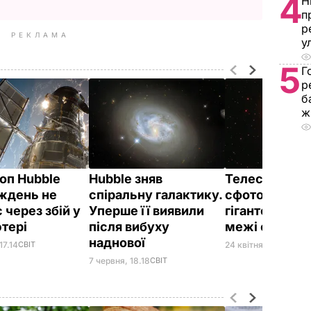
4
Н
п
р
РЕКЛАМА
у
5
Г
р
б
ж
оп Hubble
Hubble зняв
Телескоп Hub
ждень не
спіральну галактику.
сфотографув
 через збій у
Уперше її виявили
гігантську зі
тері
після вибуху
межі самозн
наднової
17.14
СВІТ
24 квітня, 13.14
СВІТ
7 червня, 18.18
СВІТ