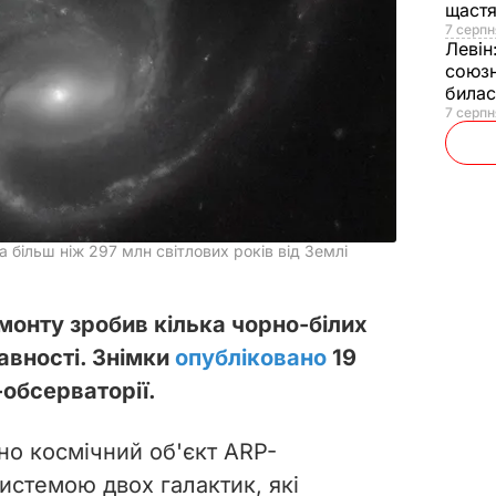
щаст
7 серпн
Левін
союзн
билас
7 серпн
 більш ніж 297 млн світлових років від Землі
монту зробив кілька чорно-білих
авності. Знімки
опубліковано
19
-обсерваторії.
но космічний об'єкт ARP-
истемою двох галактик, які