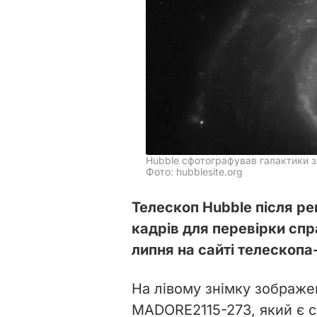
Hubble сфотографував галактики за
Фото: hubblesite.org
Телескоп Hubble після ре
кадрів для перевірки спр
липня на сайті телескопа
На лівому знімку зображе
MADORE2115-273, який є с