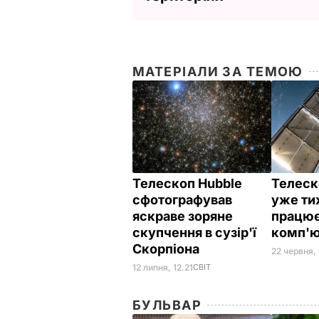
МАТЕРІАЛИ ЗА ТЕМОЮ
Телескоп Hubble
Телеск
сфотографував
уже ти
яскраве зоряне
працює
скупчення в сузір'ї
комп'ю
Скорпіона
22 червня, 
12 липня, 12.21
СВІТ
БУЛЬВАР