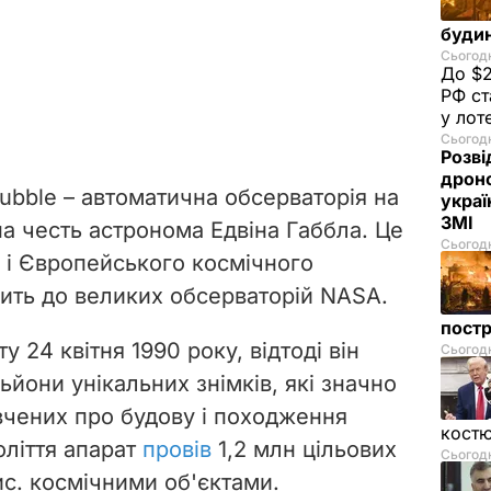
буди
Сьогодн
До $2
РФ ст
у лот
Сьогодн
Розві
дроно
ubble –
автоматична обсерваторія на
украї
ЗМІ
 на честь астронома Едвіна Габбла. Це
Сьогодн
 і Європейського космічного
жить до великих обсерваторій NASA.
пост
у 24 квітня 1990 року, відтоді він
Сьогодн
йони унікальних знімків, які значно
чених про будову і походження
костю
оліття апарат
провів
1,2 млн цільових
Сьогодн
ис. космічними об'єктами.