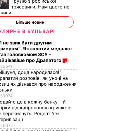
Грузію з російської
трясовини. Нам цього не
ачили
Більше новин
УЛЯРНЕ В БУЛЬВАРІ
Я не звик бути другим
омером". Як золотий медаліст
тав головкомом ЗСУ –
айцікавіше про Драпатого
83541
Мішуня, доця народилася!"
рапатий розповів, як уночі на
озиціях дізнався про народження
оньки
59074
одайте це в кожну банку – й
гірки під капроновою кришкою
е перекиснуть. Рецепт без
терилізації
26377