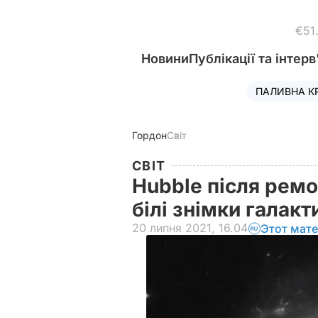
€51
Новини
Публікації та інтерв
ПАЛИВНА К
Гордон
Світ
СВІТ
Hubble після ремо
білі знімки галак
20 липня 2021, 16.04
Этот мате