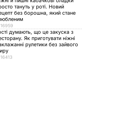
іжні й пишні кабачкові оладки
росто тануть у роті. Новий
ецепт без борошна, який стане
любленим
16959
ості думають, що це закуска з
есторану. Як приготувати ніжні
аклажанні рулетики без зайвого
иру
16413
ble
ав
рку на
ищення