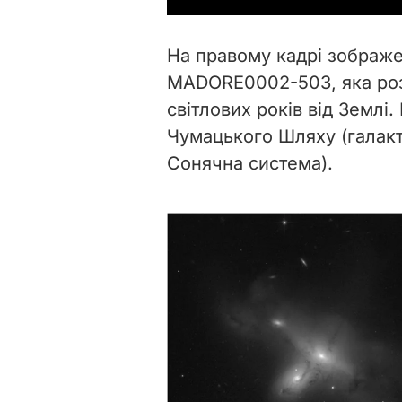
На правому кадрі зображе
MADORE0002-503, яка роз
світлових років від Землі.
Чумацького Шляху (галакт
Сонячна система).