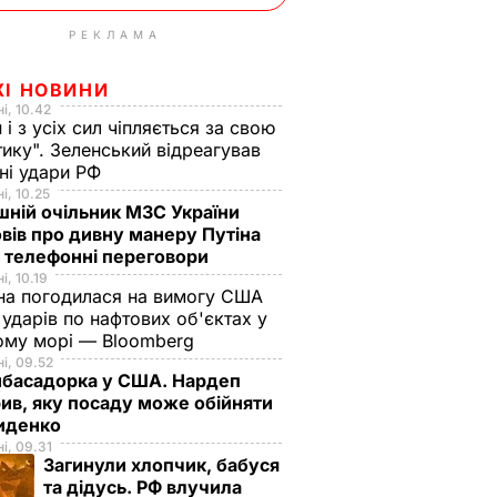
РЕКЛАМА
ЖІ НОВИНИ
і, 10.42
н і з усіх сил чіпляється за свою
тику". Зеленський відреагував
чні удари РФ
і, 10.25
ній очільник МЗС України
вів про дивну манеру Путіна
 телефонні переговори
і, 10.19
на погодилася на вимогу США
ударів по нафтових об'єктах у
ому морі — Bloomberg
і, 09.52
мбасадорка у США. Нардеп
ив, яку посаду може обійняти
иденко
і, 09.31
Загинули хлопчик, бабуся
та дідусь. РФ влучила