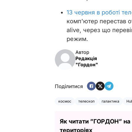
13 червня в роботі те
комп'ютер перестав о
alive, через що перев
режим.
Автор
Редакція
"Гордон"
Поділитися
космос
телескоп
галактика
Hu
Як читати ”ГОРДОН” на
територіях