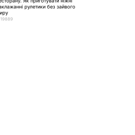
есторану. Як приготувати ніжні
аклажанні рулетики без зайвого
иру
19889