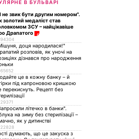
УЛЯРНЕ В БУЛЬВАРІ
Я не звик бути другим номером".
к золотий медаліст став
оловкомом ЗСУ – найцікавіше
ро Драпатого
94304
Мішуня, доця народилася!"
рапатий розповів, як уночі на
озиціях дізнався про народження
оньки
65652
одайте це в кожну банку – й
гірки під капроновою кришкою
е перекиснуть. Рецепт без
терилізації
29371
Запросили літечко в банки".
блука на зиму без стерилізації –
мачно, як у дитинстві
22828
ості думають, що це закуска з