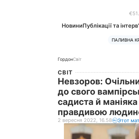
€51
Новини
Публікації та інтерв
ПАЛИВНА К
Гордон
Світ
СВІТ
Невзоров: Очільн
до свого вампірс
садиста й маніяка
правдивою людин
2 вересня 2022, 16.58
Этот ма