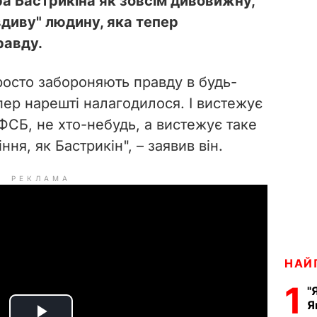
а Бастрикіна як зовсім дивовижну,
вдиву" людину, яка тепер
равду.
просто забороняють правду в будь-
пер нарешті налагодилося. І вистежує
ФСБ, не хто-небудь, а вистежує таке
ння, як Бастрикін", – заявив він.
РЕКЛАМА
НАЙ
1
"
Я