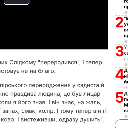
г
P
п
l
2
"
у
a
в
щ
y
3
У
с
V
л
ник Слідкому "переродився", і тепер
i
4
стовує не на благо.
Д
н
d
й
мпірського переродження у садиста й
5
e
енно правдива людина, це був лицар
Д
п
оли я його знав. І він знає, на жаль,
М
o
 запах, смак, колір. І тому тепер він її
в
ово. І вистеживши, одразу душить",