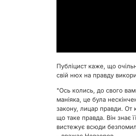
Публіцист каже, що очіль
свій нюх на правду викори
"Ось колись, до свого ва
маніяка, це була нескінч
закону, лицар правди. От к
що таке правда. Він знає її
вистежує всюди безпомилк
– вважає Невзоров.