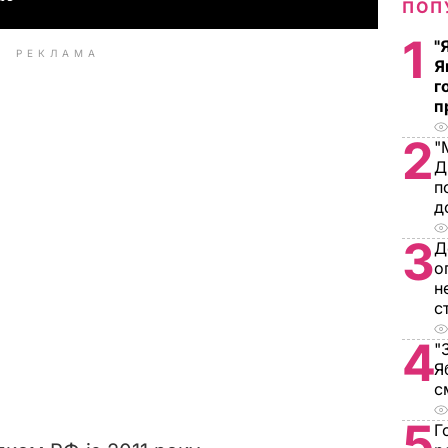
ПОП
1
"
РЕКЛАМА
Я
г
п
2
"
Д
п
д
3
Д
о
н
с
4
"
Я
с
5
Г