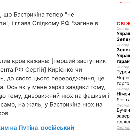
, що Бастрикіна тепер "не
ли", і глава Слідкому РФ "загине в
СВІ
Сьогодн
Украї
Зеле
Сьогодн
Зелен
Украї
елив кров кажана: [перший заступник
гаран
Сьогодн
дента РФ Сергій] Кирієнко чи
Туреч
Чорне
сь, до свого цього переродження, це
торго
. Ось як у мене зараз завдяки тому,
Сьогодн
Німеч
 цю тему, дивовижний нюх на фашизм і
без г
к само, на жаль, у Бастрикіна нюх на
Сьогодн
Вучич
ров.
завер
одніє
им на Путіна, російський
Сьогодн