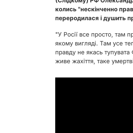
(Слідкому) РФ Олександр
колись "нескінченно пра
переродилася і душить п
"У Росії все просто, там 
якому вигляді. Там усе те
правду не якась тупувата 
живе жахіття, таке умертві