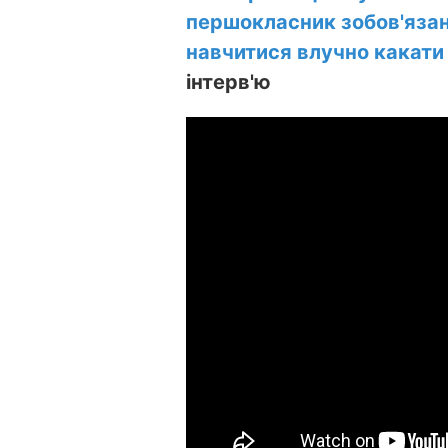
першокласник зобов'язан
навчитися влучно какати
інтерв'ю