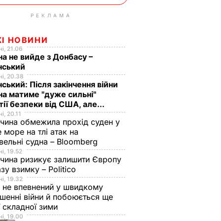
РЕКЛАМА
ЖІ НОВИНИ
і, 21.06
на не вийде з Донбасу –
нський
і, 20.38
ський: Після закінчення війни
на матиме "дуже сильні"
тії безпеки від США, але...
і, 20.11
чина обмежила прохід суден у
 море на тлі атак на
вельні судна – Bloomberg
і, 19.52
чина ризикує залишити Європу
азу взимку – Politico
і, 19.32
 не впевнений у швидкому
шенні війни й побоюється ще
ї складної зими
і, 19.00