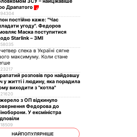
оловкомом ЗСУ – найцікавіше
ро Драпатого
94304
Ілон постійно каже: "Час
кладати угоду". Федоров
мовляє Маска поступитися
одо Starlink – ЗМІ
58035
 четвер спека в Україні сягне
вого максимуму. Коли стане
егше
23217
рапатий розповів про найдовшу
іч у житті і людину, яка порадила
ому виходити з "котла"
21620
жерело з ОП відкинуло
овернення Федорова до
іноборони. У ексміністра
ідповіли
18509
НАЙПОПУЛЯРНІШЕ