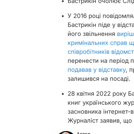
Бастрикін очолює Слід
У 2016 році повідомл
Бастрикін піде у відс
його звільнення
виріш
кримінальних справ 
співробітників відомс
перенести на період п
подавав у відставку
, 
залишився на посаді.
28 квітня 2022 року Б
книг українського жур
засновника інтернет-
Журналіст заявив, що 