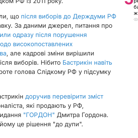
ком РФ із 2011 року.
р
б
ж
яли, що
після виборів до Держдуми РФ
тавку. За даними джерел, питання про
или одразу після порушення
щодо високопоставлених
тва
, але кадрові зміни вирішили
ісля виборів. Нібито
Бастрикін навіть
проте голова Слідкому РФ у підсумку
астрикін
доручив перевірити зміст
наліста, які продають у РФ,
видання
"ГОРДОН"
Дмитра Гордона.
йому це рішення "до дупи".