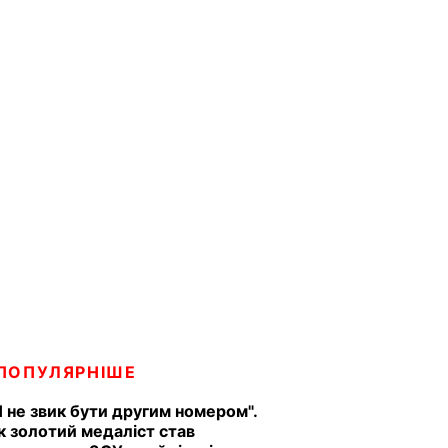
ПОПУЛЯРНІШЕ
Я не звик бути другим номером".
к золотий медаліст став