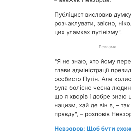
Публіцист висловив думку
розчаклувати, звісно, ніко
цих уламках путінізму".
"Я не знаю, хто йому пер
глави адміністрації прези
особисто Путін. Але коли
була болісно чесна людина
що я хворів і добре знаю
нацизм, хай де він є, – та
правду", – розповів Невзо
Невзоров: Щоб бути схож