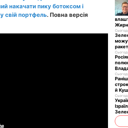
ий накачати пику ботоксом і
 у свій портфель
.
Повна версія
влашт
Жирн
Сьогодн
Зелен
можут
ракет
Сьогодн
Росія
полюв
Влад
Сьогодн
Раніш
строк
й Куш
Сьогодн
Украї
Ізраї
Зеле