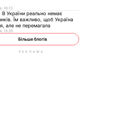
я
я, 16.13
:
В України реально немає
иків. Їм важливо, щоб Україна
я, але не перемагала
я, 15.25
Більше блогів
РЕКЛАМА