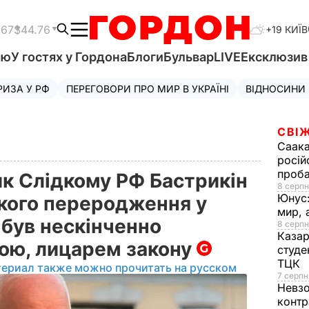
.67
$44.76
+19 КИЇВ
'ю
У гостях у Гордона
Блоги
Бульвар
LIVE
Ексклюзи
РИЗА У РФ
ПЕРЕГОВОРИ ПРО МИР В УКРАЇНІ
ВІДНОСИНИ
СВІЖ
Саака
росій
проб
ик Слідкому РФ Бастрикін
8 серпн
Юнус
ького переродження у
мир, 
 був нескінченно
8 серпн
Казар
ою, лицарем закону
студе
ТЦК
териал также можно прочитать на русском
7 серпн
Невз
контр