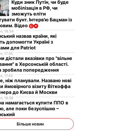
Куди зник Путін, чи буде
мобілізація в РФ, чи
зможуть еліти
увати бунт. Інтерв'ю Бацман із
овим. Відео
і, 18.34
ський назвав країни, які
ь допомогти Україні з
ами для Patriot
і, 17.55
ни дістали вказівки про "вільне
ання" в Херсонській області.
а зробила попередження
і, 17.42
е, ніж планували. Названо нові
и ймовірного візиту Віткоффа
нера до Києва й Москви
і, 16.56
на намагається купити ППО в
лю, але поки безуспішно –
нський
Більше новин