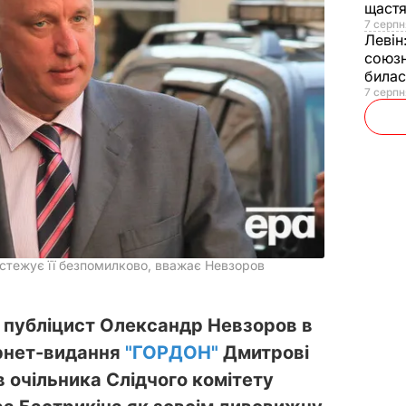
щаст
7 серпн
Левін
союзн
билас
7 серпн
истежує її безпомилково, вважає Невзоров
і публіцист Олександр Невзоров в
ернет-видання
"ГОРДОН"
Дмитрові
 очільника Слідчого комітету