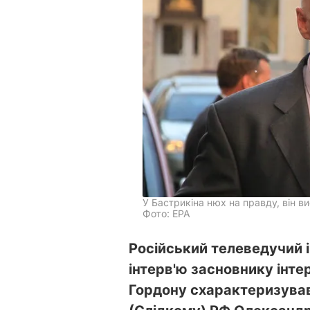
У Бастрикіна нюх на правду, він в
Фото: EPA
Російський телеведучий 
інтерв'ю засновнику інт
Гордону схарактеризував