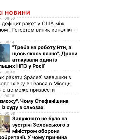
ЖІ НОВИНИ
і, 08.50
 дефіцит ракет у США між
ом і Гегсетом виник конфлікт –
і, 08.14
"Треба на роботу йти, а
щось якось лячно". Дрони
атакували один із
льших НПЗ у Росії
і, 00.40
к ракети SpaceX заввишки з
поверхівку врізався в Місяць.
го це може призвести
і, 00.18
 зможу". Чому Стефанішина
 із суду в сльозах
і, 00.09
Залужного не було на
зустрічі Зеленського з
міністром оборони
обританії. У чому причина