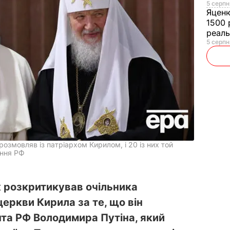
5 серпн
Яцен
1500 
реал
5 серпн
озмовляв із патріархом Кирилом, і 20 із них той
ення РФ
 розкритикував очільника
церкви Кирила за те, що він
нта РФ Володимира Путіна, який