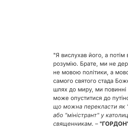
"Я вислухав його, а потім 
розумію. Брате, ми не де
не мовою політики, а мово
самого святого стада Божо
шлях до миру, ми повинні 
може опуститися до путінс
що можна перекласти як "
або "міністрант" у католи
священникам
. –
"ГОРДОН