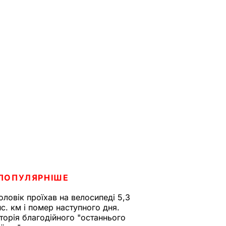
ПОПУЛЯРНІШЕ
оловік проїхав на велосипеді 5,3
ис. км і помер наступного дня.
сторія благодійного "останнього