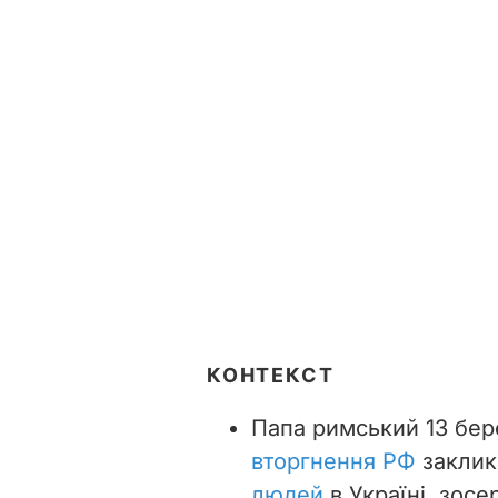
КОНТЕКСТ
Папа римський 13 бер
вторгнення РФ
закли
людей
в Україні, зосе