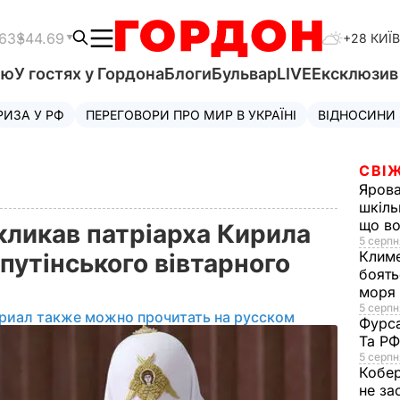
.63
$44.69
+28 КИЇВ
'ю
У гостях у Гордона
Блоги
Бульвар
LIVE
Ексклюзи
РИЗА У РФ
ПЕРЕГОВОРИ ПРО МИР В УКРАЇНІ
ВІДНОСИНИ
СВІЖ
Яров
шкіль
що во
кликав патріарха Кирила
5 серпн
Клим
 путінського вівтарного
боять
моря
5 серпня
риал также можно прочитать на русском
Фурс
Та Р
5 серпн
Кобе
не за