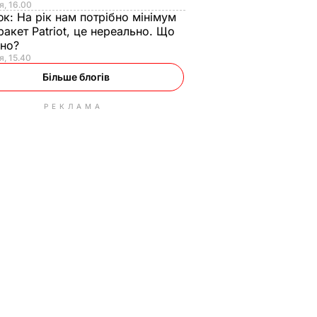
я, 16.00
юк:
На рік нам потрібно мінімум
ракет Patriot, це нереально. Що
ьно?
я, 15.40
Більше блогів
РЕКЛАМА