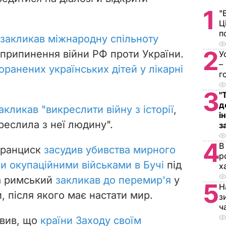
1
"
Ц
п
закликав міжнародну спільноту
2
 припинення війни РФ проти України.
У
–
оранених українських дітей у лікарні
г
3
"
д
акликав "викреслити війну з історії
,
і
реслила з неї людину".
з
4
В
 Франциск
засудив убивства мирного
р
и окупаційними військами в Бучі
під
х
па римський
закликав до перемир'я
у
5
Н
и, після якого має настати мир.
з
ч
явив, що
країни Заходу своїм