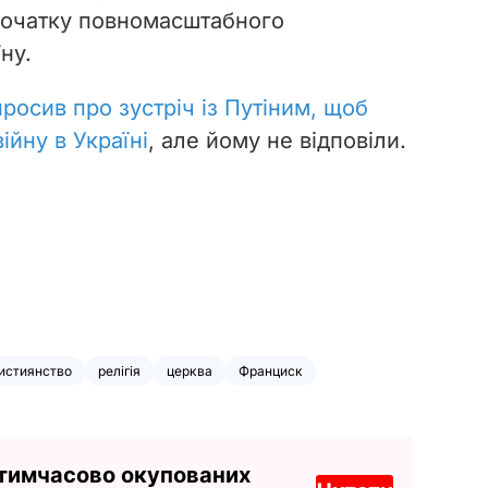
очатку повномасштабного
ну.
просив про зустріч із Путіним, щоб
ійну в Україні
, але йому не відповіли.
истиянство
релігія
церква
Франциск
 тимчасово окупованих