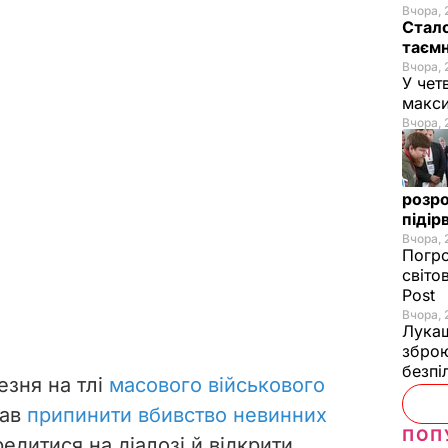
Вчора, 
Стало
таємн
Вчора, 
У чет
макси
Вчора, 
розро
підір
Вчора, 
Погро
світо
Post
Вчора, 
Лукаш
зброю
безпі
езня на тлі
масового військового
кав
припинити вбивство невинних
ПОП
редитися на діалозі й відкрити