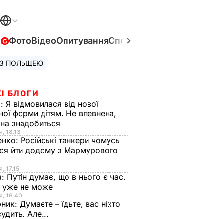
в
Фото
Відео
Опитування
Спецпроєкти
Війна в Укра
 З ПОЛЬЩЕЮ
І БЛОГИ
а:
Я відмовилася від нової
ної форми дітям. Не впевнена,
на знадобиться
я, 18.13
енко:
Російські танкери чомусь
ся йти додому з Мармурового
, 17.15
а:
Путін думає, що в нього є час.
Ф уже не може
я, 16.40
рник:
Думаєте – їдьте, вас ніхто
судить. Але...