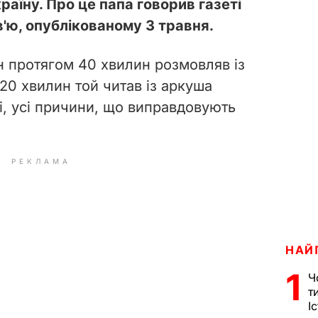
раїну. Про це папа говорив газеті
в'ю, опублікованому 3 травня.
н протягом 40 хвилин розмовляв із
20 хвилин той читав із аркуша
і, усі причини, що виправдовують
РЕКЛАМА
НАЙ
1
Ч
т
І