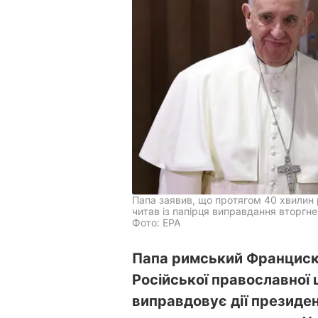
Папа заявив, що протягом 40 хвилин р
читав із папірця виправдання вторгн
Фото: EPA
Папа римський Франциск
Російської православної 
виправдовує дії президе