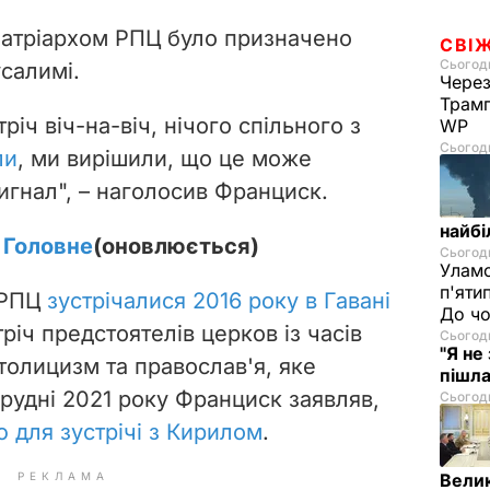
 патріархом РПЦ було призначено
СВІ
Сьогодн
усалимі.
Через
Трамп
річ віч-на-віч, нічого спільного з
WP
Сьогодн
ли
, ми вирішили, що це може
игнал", – наголосив Франциск.
найбі
. Головне
(оновлюється)
Сьогодн
Уламо
п'яти
 РПЦ
зустрічалися 2016 року в Гавані
До чо
річ предстоятелів церков із часів
Сьогодн
"Я не
толицизм та православ'я, яке
пішла
 грудні 2021 року Франциск заявляв,
Сьогодн
ю для зустрічі з Кирилом
.
РЕКЛАМА
Велик