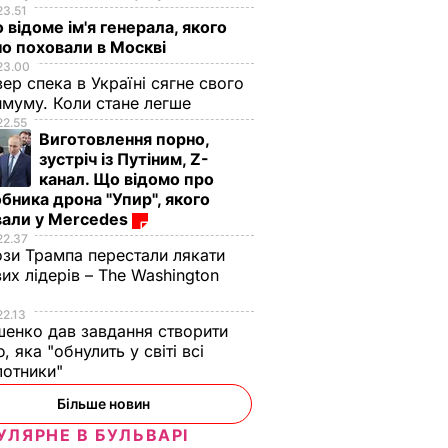
23.51
 відоме ім'я генерала, якого
о поховали в Москві
23.00
вер спека в Україні сягне свого
муму. Коли стане легше
22.55
Виготовлення порно,
зустріч із Путіним, Z-
канал. Що відомо про
бника дрона "Упир", якого
вали у Mercedes
22.37
зи Трампа перестали лякати
вих лідерів – The Washington
22.13
енко дав завдання створити
, яка "обнулить у світі всі
лотники"
Більше новин
УЛЯРНЕ В БУЛЬВАРІ