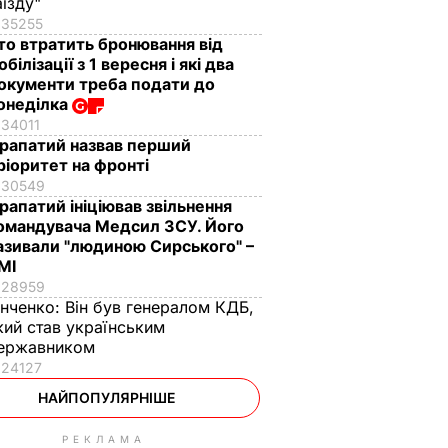
аїзду"
35255
то втратить бронювання від
обілізації з 1 вересня і які два
окументи треба подати до
онеділка
34011
рапатий назвав перший
ріоритет на фронті
30549
рапатий ініціював звільнення
омандувача Медсил ЗСУ. Його
азивали "людиною Сирського" –
МІ
28959
інченко:
Він був генералом КДБ,
кий став українським
ержавником
24127
НАЙПОПУЛЯРНІШЕ
РЕКЛАМА