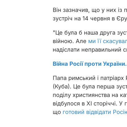
Він зазначив, що у них із
зустріч на 14 червня в Єр
"Це була б наша друга зуст
війною. Але
ми її скасува
надіслати неправильний с
Війна Росії проти України
Папа римський і патріарх
(Куба). Це була перша зуст
поділу християнства на ка
відбулося в XI сторіччі. У
що
готовий відвідати Росі