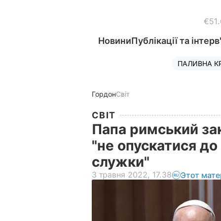
€51
Новини
Публікації та інтерв
ПАЛИВНА К
Гордон
Світ
СВІТ
Папа римський за
"не опускатися до
служки"
3 травня 2022, 17.38
Этот мате