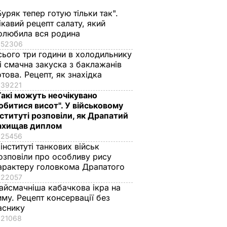
Буряк тепер готую тільки так".
ікавий рецепт салату, який
олюбила вся родина
52306
сього три години в холодильнику
 і смачна закуска з баклажанів
отова. Рецепт, як знахідка
39221
Такі можуть неочікувано
обитися висот". У військовому
нституті розповіли, як Драпатий
ахищав диплом
25456
 інституті танкових військ
озповіли про особливу рису
арактеру головкома Драпатого
22057
айсмачніша кабачкова ікра на
иму. Рецепт консервації без
аснику
21068