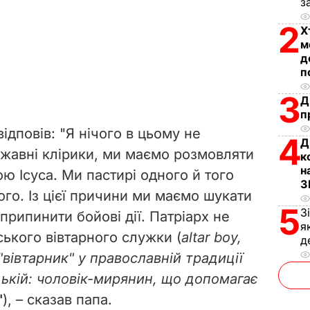
з
2
Х
м
д
п
3
Д
п
відповів: "Я нічого в цьому не
4
Д
ржавні клірики, ми маємо розмовляти
к
н
ю Ісуса. Ми пастирі одного й того
З
го. Із цієї причини ми маємо шукати
5
З
припинити бойові дії. Патріарх не
я
ького вівтарного служки (
altar boy,
д
вівтарник" у православній традиції
цькій: чоловік-мирянин, що допомагає
"
), – сказав папа.