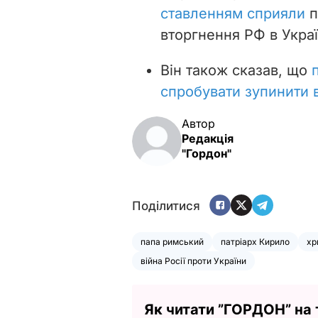
ставленням сприяли
п
вторгнення РФ в Украї
Він також сказав, що
спробувати зупинити в
Автор
Редакція
"Гордон"
Поділитися
папа римський
патріарх Кирило
хр
війна Росії проти України
Як читати ”ГОРДОН” на