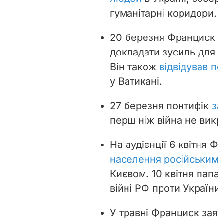
гуманітарні коридори.
20 березня Франциск
докладати зусиль для
Він також
відвідував п
у Ватикані.
27 березня понтифік
з
перш ніж війна не вик
На аудієнції 6 квітня
населення російським
Києвом. 10 квітня па
війні РФ проти Україн
У травні Франциск за