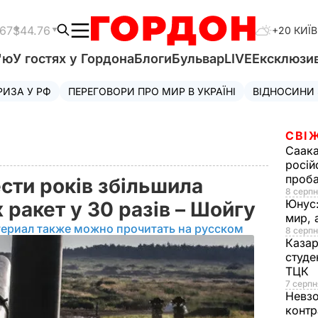
.67
$44.76
+20 КИЇВ
'ю
У гостях у Гордона
Блоги
Бульвар
LIVE
Ексклюзи
РИЗА У РФ
ПЕРЕГОВОРИ ПРО МИР В УКРАЇНІ
ВІДНОСИНИ
СВІ
Саака
росій
проб
сти років збільшила
8 серпн
Юнус
х ракет у 30 разів – Шойгу
мир, 
териал также можно прочитать на русском
8 серпн
Казар
студе
ТЦК
7 серпн
Невз
контр