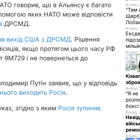
НАТО говорив, що в Альянсу є багато
Вчора, 
"Там 
опомогою яких НАТО може відповісти
Щерба
Лоба
в
ДРСМД.
Вчора, 
Ексде
ав вихід США з ДРСМД
. Рішення
підоз
мільй
місяців, якщо протягом цього часу РФ
Вчора, 
т 9М729 і не повернеться до
Ковал
зброю
лодимир Путін заявив, що у відповідь
Вчора, 
 нього виходить Росія
.
"Я не
розпо
бокс
указ, згідно з яким
Росія зупиняє
Вчора, 
Невід
війсь
ремон
Вчора, 