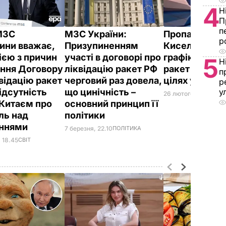
4
Н
П
п
МЗС
МЗС України:
Пропагандис
р
ини вважає,
Призупиненням
Кисельов пок
ією з причин
участі в договорі про
графіку запу
5
Н
ання Договору
ліквідацію ракет РФ
ракет "Цирко
п
відацію ракет
черговий раз довела,
цілях у США.
р
ідсутність
що цинічність –
у
26 лютого, 15.16
СВІТ
 Китаєм про
основний принцип її
ль над
політики
єннями
7 березня, 22.10
ПОЛІТИКА
 18.45
СВІТ