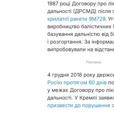
1987 році Договору про лі
дальності (ДРСМД) після п
крилатої ракети 9М729
. У
виробництво балістичних 
базування дальністю від 5
і розгортання. За інформ
випробовували на відстан
4 грудня 2018 року держ
Росію протягом 60 днів
по
у межах Договору про лік
дальності. У Кремлі зая
призвести до порушення ст