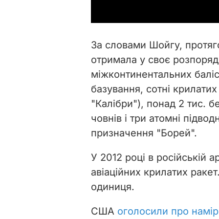
За словами Шойгу, протяг
отримала у своє розпоря
міжконтинентальних баліс
базування, сотні крилатих
"Калібри"), понад 2 тис. б
човнів і три атомні підвод
призначення "Борей".
У 2012 році в російській ар
авіаційних крилатих ракет.
одиниця.
США
оголосили про
намір