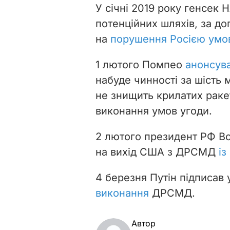
У січні 2019 року генсек 
потенційних шляхів, за д
на
порушення Росією умо
1 лютого Помпео
анонсув
набуде чинності за шість 
не знищить крилатих раке
виконання умов угоди.
2 лютого президент РФ Во
на вихід США з ДРСМД
із
4 березня Путін підписав 
виконання
ДРСМД.
Автор