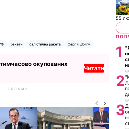
55 л
ПОП
РФ
ракети
балістична ракета
Сергій Шойгу
1
"
н
с
 тимчасово окупованих
н
Читати
2
"
Д
п
РЕКЛАМА
д
3
Д
о
н
с