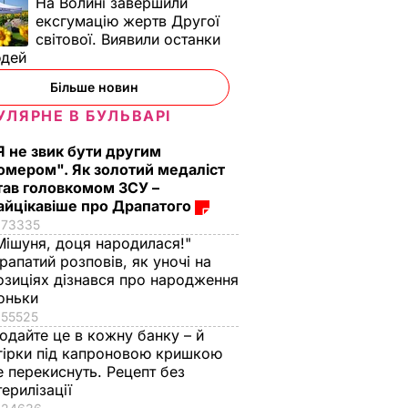
На Волині завершили
ексгумацію жертв Другої
світової. Виявили останки
юдей
Більше новин
УЛЯРНЕ В БУЛЬВАРІ
Я не звик бути другим
омером". Як золотий медаліст
тав головкомом ЗСУ –
айцікавіше про Драпатого
73335
Мішуня, доця народилася!"
рапатий розповів, як уночі на
озиціях дізнався про народження
оньки
55525
одайте це в кожну банку – й
гірки під капроновою кришкою
е перекиснуть. Рецепт без
терилізації