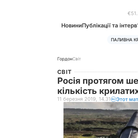
€51
Новини
Публікації та інтерв
ПАЛИВНА К
Гордон
Світ
СВІТ
Росія протягом ше
кількість крилати
11 березня 2019, 14.31
Этот ма