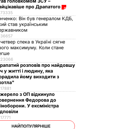
тав головкомом ЗСУ –
айцікавіше про Драпатого
73335
інченко:
Він був генералом КДБ,
кий став українським
ержавником
36657
 четвер спека в Україні сягне
вого максимуму. Коли стане
егше
23066
рапатий розповів про найдовшу
іч у житті і людину, яка
орадила йому виходити з
котла"
17881
жерело з ОП відкинуло
овернення Федорова до
іноборони. У ексміністра
ідповіли
17771
НАЙПОПУЛЯРНІШЕ