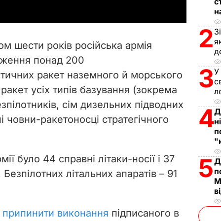
с
y
н
2
V
З
я
ом шести років російська армія
д
i
дження понад 200
3
У
тичних ракет наземного й морського
d
с
 ракет усіх типів базування (зокрема
л
e
езпілотників, сім дизельних підводних
4
Д
ні човни-ракетоносці стратегічного
o
н
п
"
мії було 44 справні літаки-носії і 37
5
Д
п
 Безпілотних літальних апаратів – 91
М
в
 припинити виконання
підписаного в