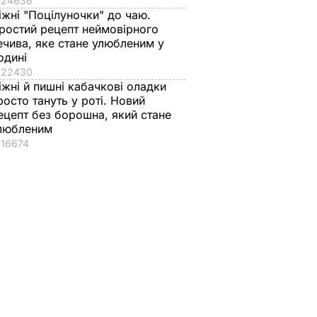
24636
іжні "Поцілуночки" до чаю.
ростий рецепт неймовірного
ечива, яке стане улюбленим у
т
одині
азав
22430
ску
іжні й пишні кабачкові оладки
н" по
росто тануть у роті. Новий
 Відео
ецепт без борошна, який стане
любленим
16674