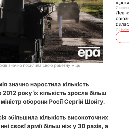
щаст
7 серпн
Левін
союзн
билас
7 серпн
оків значно посилила свою ракетну міць
мія значно наростила кількість
з 2012 року їх кількість зросла більш
 міністр оборони Росії Сергій Шойгу.
ія збільшила кількість високоточних
ні своєї армії більш ніж у 30 разів, а