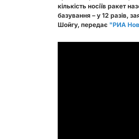
кількість носіїв ракет на
базування – у 12 разів, з
Шойгу, передає
"
РИА Нов