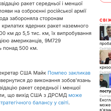
квідацію ракет середньої і меншої
ояви на озброєнні російської армії
года забороняла сторонам
СВІ
Сьогодн
і крилатих ядерних ракет наземного
00 км до 5,5 тис. км, їх випробування
ацією американців, 9М729
проб
ь понад 500 км.
Сьогодн
криз
секретар США Майк
Помпео закликав
Сьогодн
вернутися до виконання зобов'язань
відацію ракет середньої і меншої
посту
вили, що вихід США з ДРСМД
може
Сьогодн
Ексгл
ратегічного балансу у світі
.
може 
в'язн