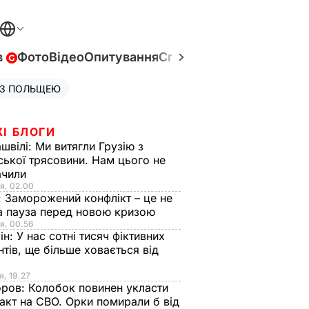
в
Фото
Відео
Опитування
Спецпроєкти
Війна в Укр
 З ПОЛЬЩЕЮ
ЖІ БЛОГИ
швілі:
Ми витягли Грузію з
ської трясовини. Нам цього не
ачили
я, 02.00
:
Заморожений конфлікт – це не
а пауза перед новою кризою
я, 00.56
ін:
У нас сотні тисяч фіктивних
нтів, ще більше ховається від
я, 19.27
оров:
Колобок повинен укласти
акт на СВО. Орки помирали б від