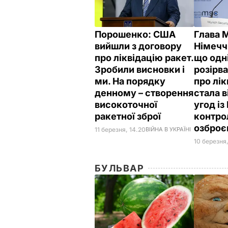
Порошенко: США
Глава 
вийшли з договору
Німечч
про ліквідацію ракет.
що одн
Зробили висновки і
розірв
ми. На порядку
про лік
денному – створення
стала в
високоточної
угод із
ракетної зброї
контро
озбро
11 березня, 14.20
ВІЙНА В УКРАЇНІ
10 березня,
БУЛЬВАР