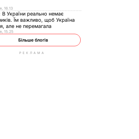
я
я, 16.13
:
В України реально немає
иків. Їм важливо, щоб Україна
я, але не перемагала
я, 15.25
Більше блогів
РЕКЛАМА