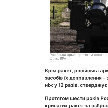
Російська армія протягом шести р
Фото: EPA
Крім ракет, російська ар
засобів їх доправлення – 
ніж у 12 разів, стверджує
Протягом шести років Рос
крилатих ракет на озброєн