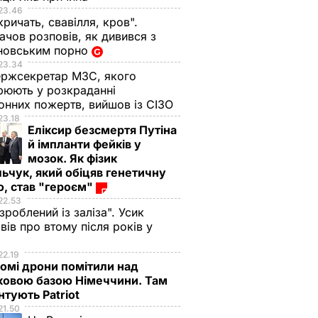
23.46
кричать, свавілля, кров".
чов розповів, як дивився з
новським порно
23.34
ржсекретар МЗС, якого
рюють у розкраданні
онних пожертв, вийшов із СІЗО
23.18
Еліксир безсмертя Путіна
й імпланти фейків у
мозок. Як фізик
ьчук, який обіцяв генетичну
, став "героєм"
22.53
 зроблений із заліза". Усик
вів про втому після років у
і
22.19
омі дрони помітили над
ковою базою Німеччини. Там
тують Patriot
21.50