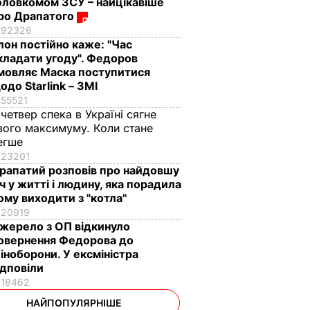
оловкомом ЗСУ – найцікавіше
ро Драпатого
92326
Ілон постійно каже: "Час
кладати угоду". Федоров
мовляє Маска поступитися
одо Starlink – ЗМІ
55521
 четвер спека в Україні сягне
вого максимуму. Коли стане
егше
23201
рапатий розповів про найдовшу
іч у житті і людину, яка порадила
ому виходити з "котла"
20919
жерело з ОП відкинуло
овернення Федорова до
іноборони. У ексміністра
ідповіли
18462
НАЙПОПУЛЯРНІШЕ