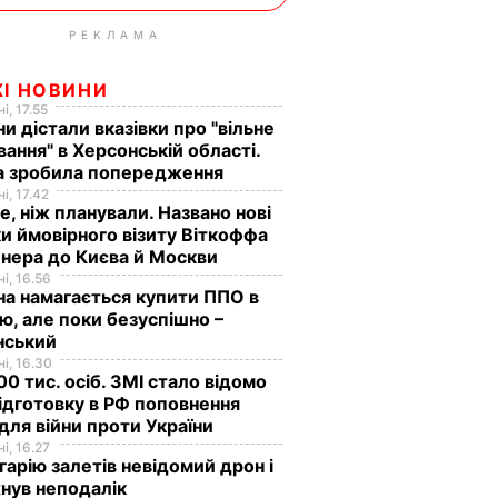
РЕКЛАМА
ЖІ НОВИНИ
і, 17.55
ни дістали вказівки про "вільне
ання" в Херсонській області.
а зробила попередження
і, 17.42
е, ніж планували. Названо нові
и ймовірного візиту Віткоффа
нера до Києва й Москви
і, 16.56
на намагається купити ППО в
лю, але поки безуспішно –
нський
і, 16.30
0 тис. осіб. ЗМІ стало відомо
ідготовку в РФ поповнення
 для війни проти України
і, 16.27
гарію залетів невідомий дрон і
нув неподалік