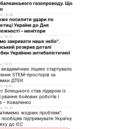
балканського газопроводу. Що
мо
і, 15.38
оже посилити удари по
етиці України до Дня
ежності – монітори
і, 15.13
мо закривати наше небо".
ський розкрив деталі
бки Україною антибалістичної
і, 15.12
 академічних ліцеях стартувало
ення STEM-просторів за
имки ДТЕК​
і, 15.01
с Білецького став лідером із
сування бойових роботів і
в – Коваленко
і, 14.47
атимемо жодних проблем".
 пообіцяв підтримувати Україну
ляху до ЄС