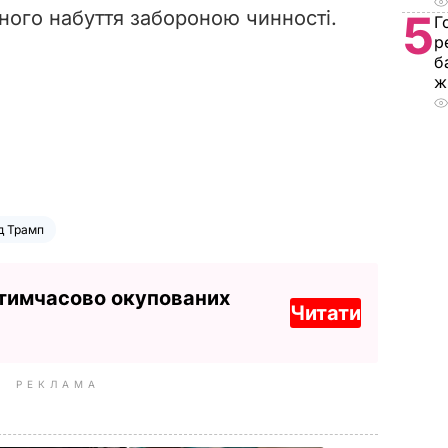
йного набуття забороною чинності.
5
Г
р
б
ж
д Трамп
 тимчасово окупованих
Читати
РЕКЛАМА