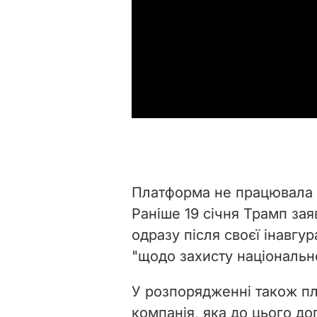
Платформа не працювала 
Раніше 19 січня Трамп зая
одразу після своєї інавгур
"щодо захисту національно
У розпорядженні також п
компанія, яка до цього д