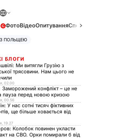
в
Фото
Відео
Опитування
Спецпроєкти
Війна в Укра
 З ПОЛЬЩЕЮ
І БЛОГИ
швілі:
Ми витягли Грузію з
ської трясовини. Нам цього не
ачили
я, 02.00
:
Заморожений конфлікт – це не
а пауза перед новою кризою
я, 00.56
ін:
У нас сотні тисяч фіктивних
нтів, ще більше ховається від
я, 19.27
оров:
Колобок повинен укласти
акт на СВО. Орки помирали б від