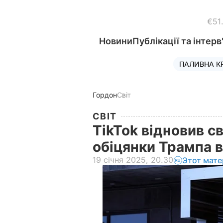
€51
Новини
Публікації та інтерв
ПАЛИВНА К
Гордон
Світ
СВІТ
TikTok відновив с
обіцянки Трампа 
19 січня 2025, 20.30
Этот мате