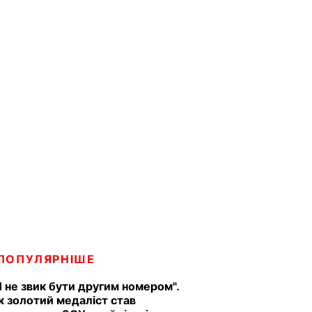
ПОПУЛЯРНІШЕ
Я не звик бути другим номером".
к золотий медаліст став