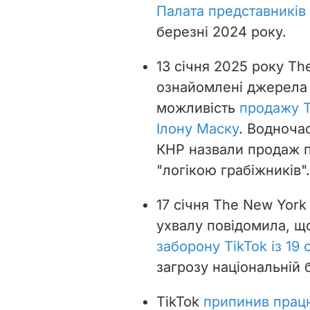
Палата представникі
березні 2024 року.
13 січня 2025 року The
ознайомлені джерела 
можливість
продажу T
Ілону Маску
. Водноча
КНР назвали продаж п
"логікою грабіжників".
17 січня The New York
ухвалу повідомила, 
заборону TikTok із 19 
загрозу національній 
TikTok
припинив прац