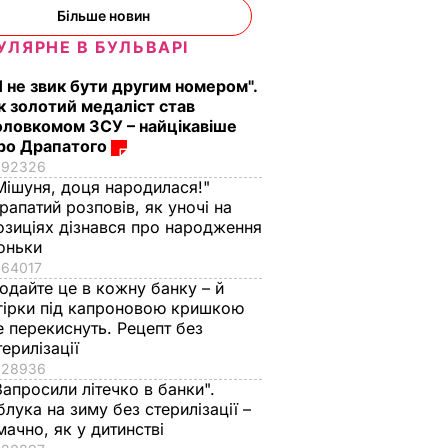
Більше новин
УЛЯРНЕ В БУЛЬВАРІ
Я не звик бути другим номером".
к золотий медаліст став
оловкомом ЗСУ – найцікавіше
ро Драпатого
92326
Мішуня, доця народилася!"
рапатий розповів, як уночі на
озиціях дізнався про народження
оньки
64017
одайте це в кожну банку – й
гірки під капроновою кришкою
е перекиснуть. Рецепт без
терилізації
28936
Запросили літечко в банки".
блука на зиму без стерилізації –
мачно, як у дитинстві