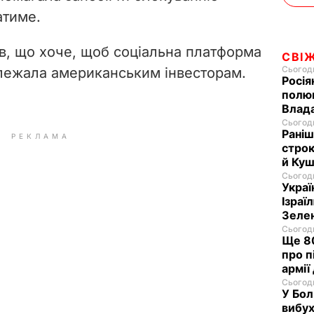
атиме.
в, що хоче, щоб соціальна платформа
СВІ
Сьогодн
лежала американським інвесторам.
Росія
полюв
Влад
Сьогодн
Раніш
РЕКЛАМА
строк
й Куш
Сьогодн
Украї
Ізраї
Зеле
Сьогодн
Ще 80
про п
армії
Сьогодн
У Бол
вибух