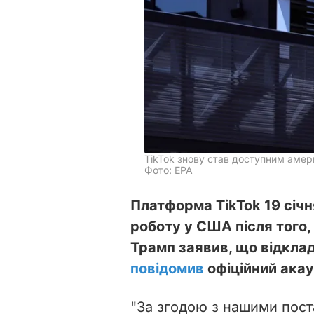
TikTok знову став доступним аме
Фото: EPA
Платформа TikTok 19 січ
роботу у США після того
Трамп заявив, що відкла
повідомив
офіційний акау
"За згодою з нашими пост