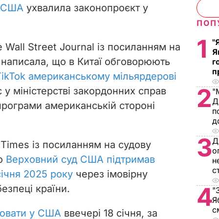
в США
ухвалила законопроєкт у
ПОП
1
"
 Wall Street Journal із посиланням на
Я
написала, що в Китаї обговорюють
г
п
ikTok американському мільярдерові
2
с у міністерстві закордонних справ
"
Д
рограми американській стороні
п
д
3
Д
 Times із посиланням на судову
о
що
Верховний суд США підтримав
н
с
січня 2025 року
через імовірну
4
безпеці країни.
"
Я
с
ювати у США
ввечері 18 січня, за