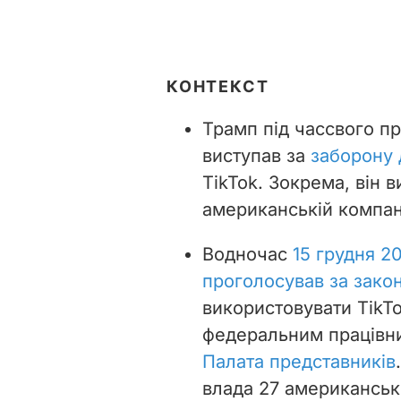
КОНТЕКСТ
Трамп під час
свого п
виступав за
заборону 
TikTok. Зокрема, він 
американській компані
Водночас
15 грудня 2
проголосував за зако
використовувати TikT
федеральним працівн
Палата представників
влада 27 американськ