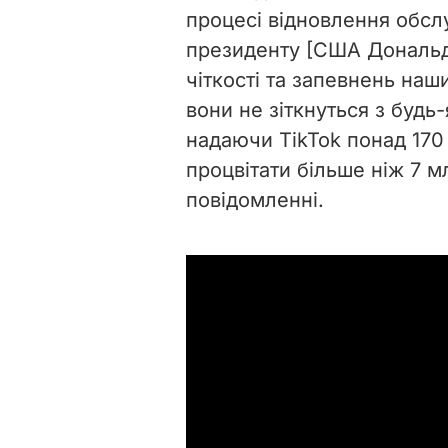
процесі відновлення обсл
президенту [США Дональду
чіткості та запевнень на
вони не зіткнуться з буд
надаючи TikTok понад 170
процвітати більше ніж 7 м
повідомленні.