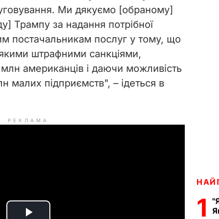
уговування. Ми дякуємо [обраному]
] Трампу за надання потрібної
шим постачальникам послуг у тому, що
ь-якими штрафними санкціями,
 млн американців і даючи можливість
лн малих підприємств", – ідеться в
РЕКЛАМА
НАЙ
1
"
Я