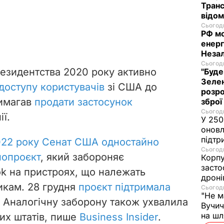
Транс
відо
Сьогодн
РФ м
енерг
Незал
Сьогодн
резидентства 2020 року активно
"Буде
Зелен
доступу користувачів
зі США до
розро
вимагав
продати застосунок
зброї
Сьогодн
ї.
У 250
оновл
підтр
022 року Сенат США одностайно
Сьогодн
нопроєкт
, який забороняє
Корпу
засто
ok на пристроях, що належать
дроні
икам. 28 грудня
проєкт підтримала
Сьогодн
"Не м
. Аналогічну заборону також ухвалила
Вучич
на ш
их штатів, пише
Business Insider
.