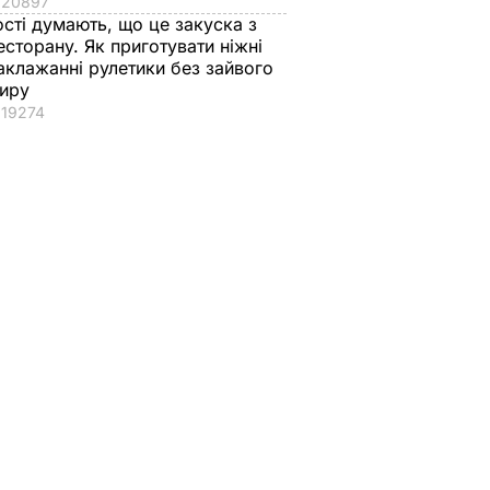
20897
ості думають, що це закуска з
есторану. Як приготувати ніжні
аклажанні рулетики без зайвого
иру
19274