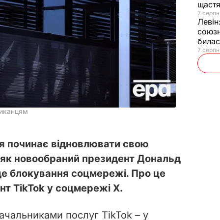
щаст
7 серпн
Левін
союзн
билас
7 серпн
риканцям
ня починає відновлювати свою
, як новообраний президент Дональд
де блокування соцмережі. Про це
нт TikTok у соцмережі Х.
ачальниками послуг TikTok – у