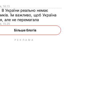
я
я, 16.13
:
В України реально немає
иків. Їм важливо, щоб Україна
я, але не перемагала
я, 15.25
Більше блогів
РЕКЛАМА