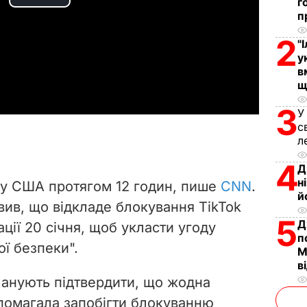
P
г
п
l
2
"
у
a
в
щ
y
3
У
V
с
л
i
4
Д
н
у США протягом 12 годин, пише
CNN
.
d
й
вив, що відкладе блокування TikTok
e
5
Д
ації 20 січня, щоб укласти угоду
п
ї безпеки".
o
М
в
ланують підтвердити, що жодна
опомагала запобігти блокуванню