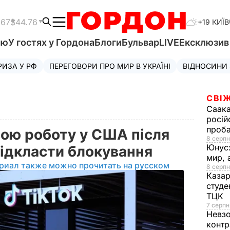
.67
$44.76
+19 КИЇВ
'ю
У гостях у Гордона
Блоги
Бульвар
LIVE
Ексклюзи
РИЗА У РФ
ПЕРЕГОВОРИ ПРО МИР В УКРАЇНІ
ВІДНОСИНИ
СВІЖ
Саака
росій
проб
вою роботу у США після
8 серпн
Юнус
відкласти блокування
мир, 
риал также можно прочитать на русском
8 серпн
Казар
студе
ТЦК
7 серпн
Невз
контр