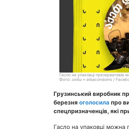
Гасло на упаковці презервативів 
Фото: აიისა • aiisacondoms / Faceb
Грузинський виробник пре
березня
оголосила
про ви
спецпризначенців, які пр
Гасло на упаковці можна 