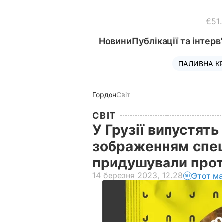
€51
Новини
Публікації та інтерв
ПАЛИВНА К
Гордон
Світ
СВІТ
У Грузії випустять
зображенням спец
придушували про
14 березня 2023, 12.28
Этот м