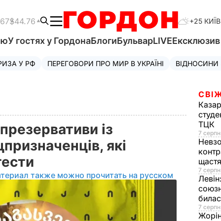
.67
$44.76
+25 КИЇВ
'ю
У гостях у Гордона
Блоги
Бульвар
LIVE
Ексклюзи
РИЗА У РФ
ПЕРЕГОВОРИ ПРО МИР В УКРАЇНІ
ВІДНОСИНИ
СВІЖ
Казар
студе
ТЦК
 презервативи із
7 серпн
Невз
призначенців, які
контр
тести
щаст
7 серпн
атериал также можно прочитать на русском
Левін
союзн
билас
7 серпн
Жорі