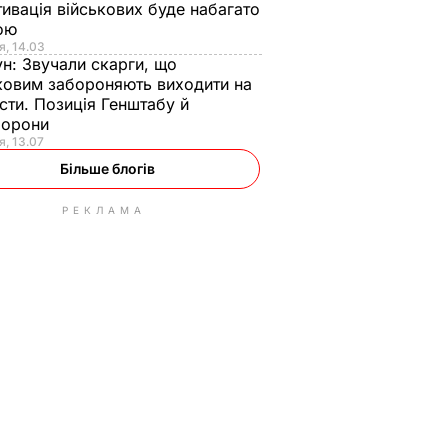
ивація військових буде набагато
ою
я, 14.03
ун:
Звучали скарги, що
ковим забороняють виходити на
сти. Позиція Генштабу й
борони
я, 13.07
Більше блогів
РЕКЛАМА