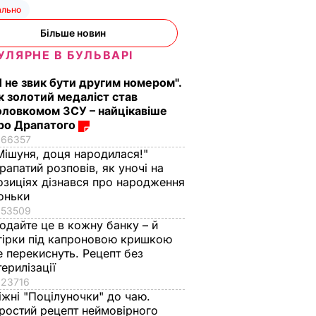
ально
Більше новин
УЛЯРНЕ В БУЛЬВАРІ
Я не звик бути другим номером".
к золотий медаліст став
оловкомом ЗСУ – найцікавіше
ро Драпатого
66357
Мішуня, доця народилася!"
рапатий розповів, як уночі на
озиціях дізнався про народження
оньки
53509
одайте це в кожну банку – й
гірки під капроновою кришкою
е перекиснуть. Рецепт без
терилізації
23716
іжні "Поцілуночки" до чаю.
ростий рецепт неймовірного