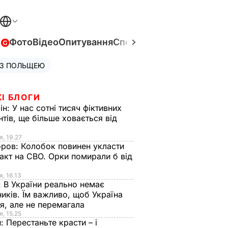
в
Фото
Відео
Опитування
Спецпроєкти
Війна в Укра
 З ПОЛЬЩЕЮ
І БЛОГИ
ін:
У нас сотні тисяч фіктивних
нтів, ще більше ховається від
я, 19.27
оров:
Колобок повинен укласти
акт на СВО. Орки помирали б від
я
я, 16.13
:
В України реально немає
иків. Їм важливо, щоб Україна
я, але не перемагала
я, 15.25
н:
Перестаньте красти – і