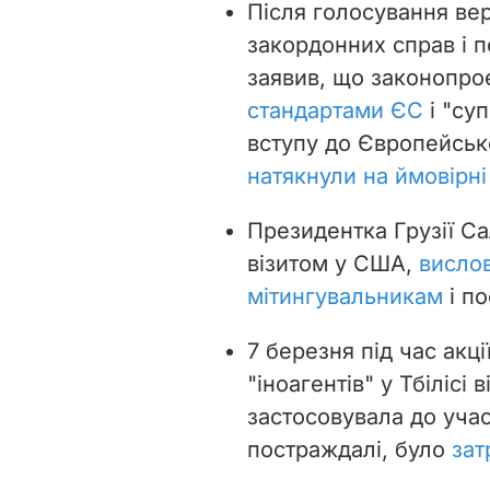
Після голосування ве
закордонних справ і 
заявив, що законопро
стандартами ЄС
і "су
вступу до Європейсь
натякнули на ймовірні
Президентка Грузії С
візитом у США,
висло
мітингувальникам
і по
7 березня під час акц
"іноагентів" у Тбілісі 
застосовувала до учасн
постраждалі, було
зат