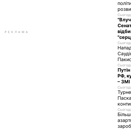
політ
розви
Сьогодн
"Влуч
Сенат
відби
РЕКЛАМА
"серц
Сьогодн
Напад
Сауді
Пакис
Сьогодн
Путін
РФ, к
– ЗМІ
Сьогодн
Турне
Паска
конти
Сьогодн
Більш
азарт
зароб