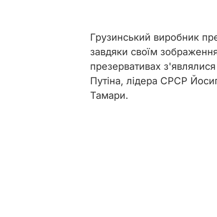
Грузинський виробник пре
завдяки своїм зображенням
презервативах з'являлис
Путіна, лідера СРСР Йосип
Тамари.