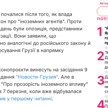
Акту
ї почалися після того, як влада
ПОП
он про "іноземних агентів". Проти
1
день були опозиція, представники
"
Я
ізації. Вони заявили, що
г
о аналогічні до російського закону й
п
сування Грузії в напрямку
2
"
Д
п
д
конопроєкти винесуть на засідання 9
3
идання
"Новости-Грузия"
. Але в
Д
о
– "Про прозорість іноземного впливу"
н
 7 березня, коли вже відбувалася
с
ив у першому читанні
.
4
Н
П