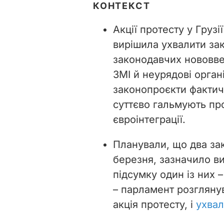
КОНТЕКСТ
Акції протесту у Грузі
вирішила ухвалити зак
законодавчих нововве
ЗМІ й неурядові орган
законопроєкти фактичн
суттєво гальмують про
євроінтеграції.
Планували, що два за
березня, зазначило в
підсумку один із них 
– парламент розглянув
акція протесту, і
ухвал