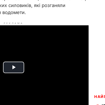
ких силовиків, які розганяли
и водомети.
РЕКЛАМА
P
l
a
НАЙ
y