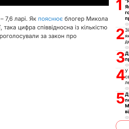
1
"
Я
V
г
– 7,6 ларі. Як
пояснює
блогер Микола
п
i
, така цифра співвідносна із кількістю
2
З
 проголосували за закон про
я
d
д
e
3
Д
п
o
4
У
с
л
5
Д
п
М
в