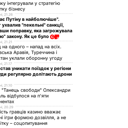
ику інтегрували у стратегію
тку бізнесу
і, 21.26
ає Путіну в найболючіше".
 ухвалив "пекельні" санкції,
вши поправку, яка загрожувала
ю" закону. Як це було
і, 21.21
 на одного – напад на всіх.
вська Аравія, Туреччина і
тан уклали оборонну угоду
і, 21.17
 став уникати поїздок у регіони
уди регулярно долітають дрони
і, 21.10
 "Танець свободи" Олександри
ль відбулося на п'яти
нентах
і, 20.29
ість гравців казино вважає
ні ігри формою дозвілля, а не
ітку – соцопитування