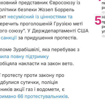
рховний представник Євросоюзу із
п
р
політики безпеки Жозеп Боррель
5
єкт
несумісний із цінностями та
Н
п
перечить проголошеній Грузією меті
р
кого союзу". У Держдепартаменті США
у
 санкції
за придушення протестів.
аломе Зурабішвілі,
яка перебуває з
вила повну підтримку
обіцяла накласти на закон вето.
ії протесту проти закону про
відбулися сутички, поліція
иків акції газ і водомети, є
римано 66 протестувальників
.