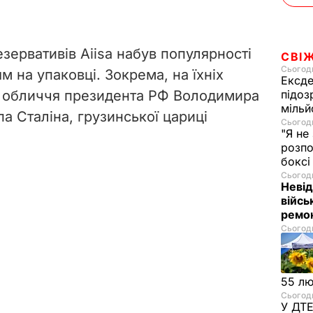
зервативів Aiisa набув популярності
СВІ
Сьогодн
 на упаковці. Зокрема, на їхніх
Ексде
я обличчя президента РФ Володимира
підоз
мільй
а Сталіна, грузинської цариці
Сьогодн
"Я не
розпо
бокс
Сьогодн
Невід
війсь
ремон
Сьогодн
55 л
Сьогодн
У ДТЕ