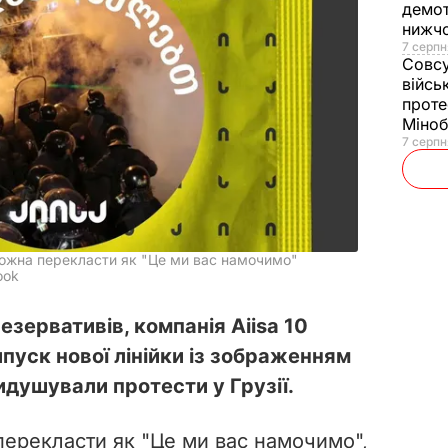
демот
нижч
7 серпн
Совс
війсь
проте
Міно
7 серпн
можна перекласти як "Це ми вас намочимо"
ook
зервативів, компанія Aiisa 10
пуск нової лінійки із зображенням
идушували протести у Грузії.
перекласти як "Це ми вас намочимо",