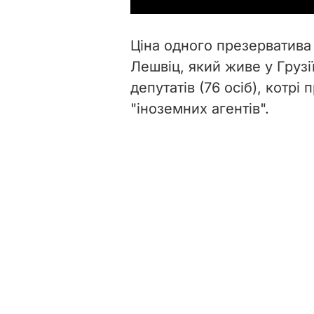
Ціна одного презерватива 
Лешвіц, який живе у Грузії
депутатів (76 осіб), котрі
"іноземних агентів".