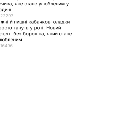
ечива, яке стане улюбленим у
одині
22297
іжні й пишні кабачкові оладки
росто тануть у роті. Новий
ецепт без борошна, який стане
любленим
16496