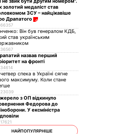
Я не звик бути другим номером".
к золотий медаліст став
оловкомом ЗСУ – найцікавіше
ро Драпатого
66357
інченко:
Він був генералом КДБ,
кий став українським
ержавником
36567
рапатий назвав перший
ріоритет на фронті
34614
 четвер спека в Україні сягне
вого максимуму. Коли стане
егше
23039
жерело з ОП відкинуло
овернення Федорова до
іноборони. У ексміністра
ідповіли
17621
НАЙПОПУЛЯРНІШЕ