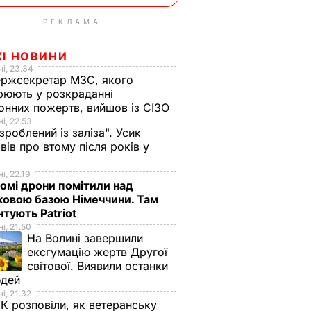
РЕКЛАМА
ЖІ НОВИНИ
і, 23.34
ржсекретар МЗС, якого
рюють у розкраданні
онних пожертв, вийшов із СІЗО
і, 22.53
 зроблений із заліза". Усик
вів про втому після років у
і
і, 22.19
омі дрони помітили над
ковою базою Німеччини. Там
тують Patriot
і, 21.50
На Волині завершили
ексгумацію жертв Другої
світової. Виявили останки
юдей
і, 21.32
К розповіли, як ветеранську