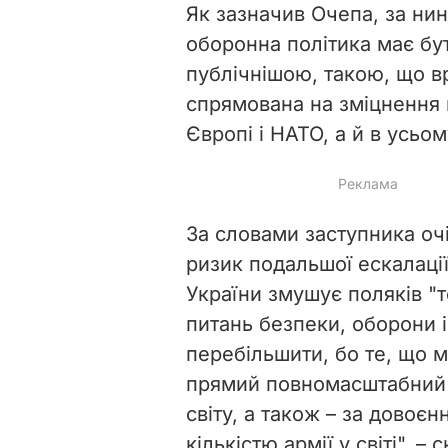
Як зазначив Очепа, за нин
оборонна політика має бу
публічнішою, такою, що вр
спрямована на зміцнення 
Європі і НАТО, а й в усьо
За словами заступника оч
ризик подальшої ескалації
України змушує поляків "
питань безпеки, оборони і
перебільшити, бо те, що м
прямий повномасштабний к
світу, а також – за довоєн
кількістю армії у світі",
–
ск