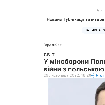
€51
Новини
Публікації та інтерв
ПАЛИВНА К
Гордон
Світ
СВІТ
У міноборони Пол
війни з польською
29 листопада 2022, 18.26
Этот