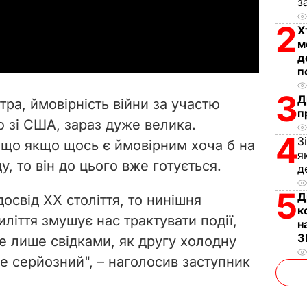
з
a
2
Х
м
y
д
п
V
3
Д
тра, ймовірність війни за участю
п
i
ю зі США, зараз дуже велика.
4
З
, що якщо щось є ймовірним хоча б на
d
я
у, то він до цього вже готується.
д
e
5
Д
освід ХХ століття, то нинішня
o
к
иліття змушує нас трактувати події,
н
З
е лише свідками, як другу холодну
же серйозний", – наголосив заступник