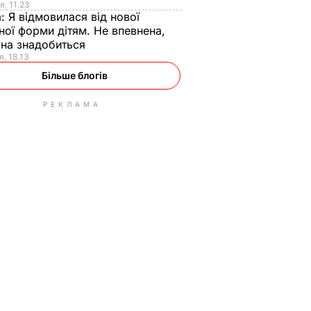
я, 11.23
а:
Я відмовилася від нової
ної форми дітям. Не впевнена,
на знадобиться
я, 18.13
Більше блогів
РЕКЛАМА