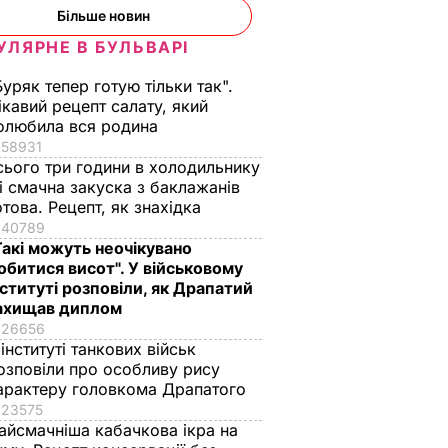
Більше новин
УЛЯРНЕ В БУЛЬВАРІ
Буряк тепер готую тільки так".
ікавий рецепт салату, який
олюбила вся родина
58931
сього три години в холодильнику
 і смачна закуска з баклажанів
отова. Рецепт, як знахідка
40789
Такі можуть неочікувано
обитися висот". У військовому
нституті розповіли, як Драпатий
ахищав диплом
26656
 інституті танкових військ
озповіли про особливу рису
арактеру головкома Драпатого
23575
айсмачніша кабачкова ікра на