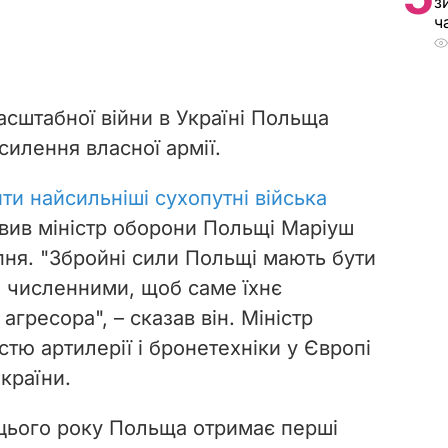
з
ч
асштабної війни в Україні Польща
силення власної армії.
ти найсильніші сухопутні війська
явив міністр оборони Польщі Маріуш
пня. "Збройні сили Польщі мають бути
а численними, щоб саме їхнє
агресора", – сказав він. Міністр
стю артилерії і бронетехніки у Європі
 країни.
цього року Польща отримає перші