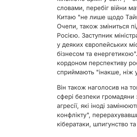
словами, перебіг війни м
Китаю "не лише щодо Тай
Очепи, також зміниться п
Росією. Заступник міністра
у деяких європейських міс
бізнесом та енергетикою".
кордоном перспективу рос
сприймають "інакше, ніж 
Він також наголосив на том
сфері безпеки громадяни 
агресії, які іноді замінюю
конфлікту", перерахувавш
кібератаки, шпигунство т