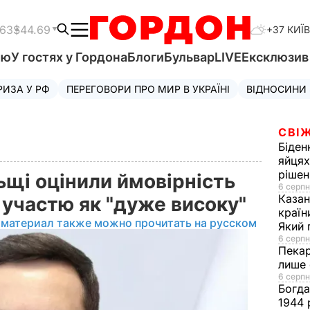
.63
$44.69
+37 КИЇВ
'ю
У гостях у Гордона
Блоги
Бульвар
LIVE
Ексклюзи
РИЗА У РФ
ПЕРЕГОВОРИ ПРО МИР В УКРАЇНІ
ВІДНОСИНИ
СВІЖ
Біден
яйцях
рішен
ьщі оцінили ймовірність
6 серпн
Каза
 участю як "дуже високу"
країн
 материал также можно прочитать на русском
Який 
6 серпн
Пека
лише 
6 серпн
Богд
1944 