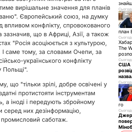
знайш
атиме вирішальне значення для планів
Сьогодн
ваню". Європейський союз, на думку
ід впливом конфлікту, спровокованого
план 
 зазначив, що в Африці, Азії, а також
Сьогодн
Хабар
тах "Росія асоціюється з культурою,
The W
 І саме тому, за словами Очепи, за
розпо
ійсько-українського конфлікту
Сьогодн
США п
у Польщі".
розві
назв
Сьогодн
у, що "тільки зрілі, добре освічені у
здатні протистояти інструментам
ть, а іноді і передують збройному
го
и серед них дезінформацію,
Сьогодн
Джере
а промисловий саботаж.
пове
Міноб