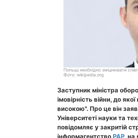
Польщі необхідно зміцнювати спі
Фото: wikipedia.org
Заступник міністра обор
імовірність війни, до як
високою". Про це він заяв
Університеті науки та тех
повідомляє у закритій ст
інформагентство
PAP
, на