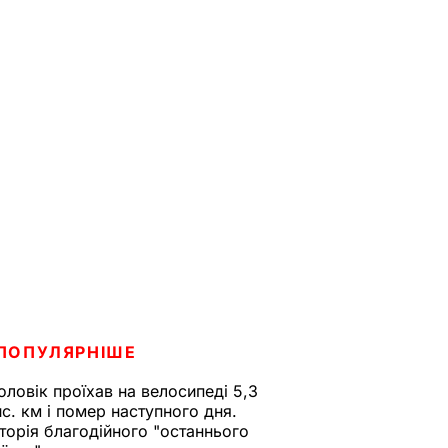
ПОПУЛЯРНІШЕ
оловік проїхав на велосипеді 5,3
ис. км і помер наступного дня.
сторія благодійного "останнього