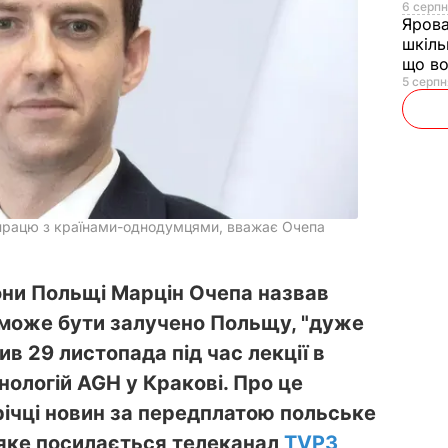
6 серпн
Яров
шкіль
що во
5 серпн
впрацю з країнами-однодумцями, вважає Очепа
они Польщі Марцін Очепа назвав
ої може бути залучено Польщу, "дуже
ив 29 листопада під час лекції в
нологій AGH у Кракові. Про це
річці новин за передплатою польське
 яке посилається телеканал
TVP3