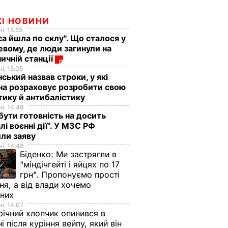
ЖІ НОВИНИ
і, 15.55
са йшла по склу". Що сталося у
евому, де люди загинули на
ничній станції
і, 15.05
ський назвав строки, у які
на розраховує розробити свою
тику й антибалістику
і, 14.48
бути готовність на досить
лі воєнні дії". У МЗС РФ
или заяву
і, 14.48
Біденко:
Ми застрягли в
"міндічгейті і яйцях по 17
грн". Пропонуємо прості
ня, а від влади хочемо
дних
і, 14.07
ічний хлопчик опинився в
ні після куріння вейпу, який він