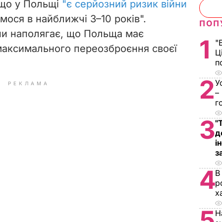
 що у Польщі
"є серйозний ризик війни
немося в найближчі
3–10
років".
ПОП
ни наполягає, що Польща має
1
"
максимального переозброєння своєї
Ц
п
2
У
РЕКЛАМА
–
г
3
"
д
і
з
4
В
р
х
5
Н