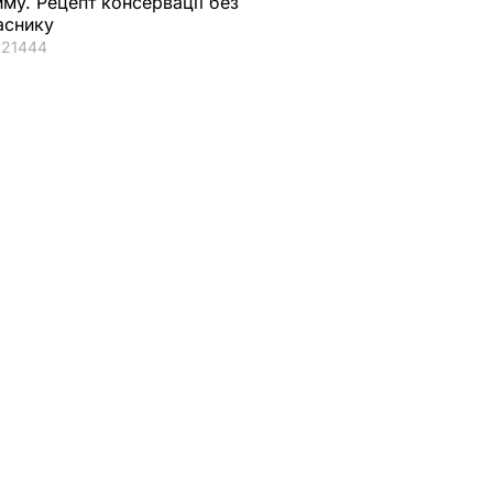
иму. Рецепт консервації без
аснику
21444