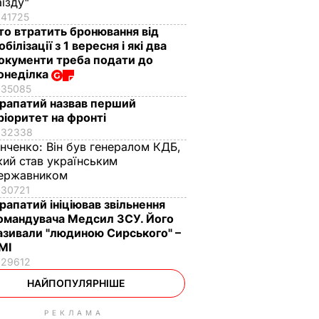
аїзду"
41725
то втратить бронювання від
обілізації з 1 вересня і які два
окументи треба подати до
онеділка
35085
рапатий назвав перший
ріоритет на фронті
32338
інченко:
Він був генералом КДБ,
кий став українським
ержавником
30721
рапатий ініціював звільнення
омандувача Медсил ЗСУ. Його
азивали "людиною Сирського" –
МІ
29612
НАЙПОПУЛЯРНІШЕ
РЕКЛАМА