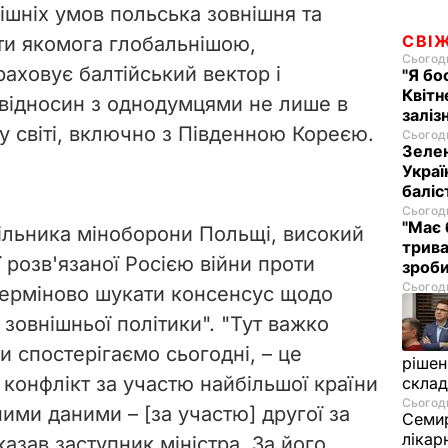
ішніх умов польська зовнішня та
СВІ
ти якомога глобальнішою,
Сьогодн
аховує балтійський вектор і
"Я бо
Квітн
відносин з однодумцями не лише в
заліз
му світі, включно з Південною Кореєю.
Сьогодн
Зелен
Украї
баліс
Сьогодн
"Має 
ільника міноборони Польщі, високий
трива
 розв'язаної Росією війни проти
зроб
Сьогодн
терміново шукати консенсус щодо
 зовнішньої політики". "Тут важко
и спостерігаємо сьогодні, – це
рішен
онфлікт за участю найбільшої країни
скла
Сьогодн
ними даними – [за участю] другої за
Семир
лікар
азав заступник міністра. За його