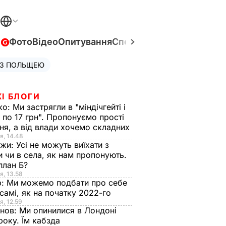
в
Фото
Відео
Опитування
Спецпроєкти
Війна в Укра
 З ПОЛЬЩЕЮ
І БЛОГИ
ко:
Ми застрягли в "міндічгейті і
 по 17 грн". Пропонуємо прості
ня, а від влади хочемо складних
я, 14.48
нжи:
Усі не можуть виїхати з
и чи в села, як нам пропонують.
план Б?
я, 13.58
р:
Ми можемо подбати про себе
самі, як на початку 2022-го
я, 12.59
анов:
Ми опинилися в Лондоні
року. Їм кабзда