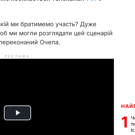
 якій ми братимемо участь? Дуже
щоб ми могли розглядати цей сценарій
– переконаний Очепа.
РЕКЛАМА
НАЙ
1
P
Ч
т
І
l