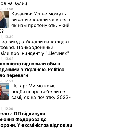
ов на вулиці
і, 13.58
Казанжи:
Усі не можуть
виїхати з країни чи в села,
як нам пропонують. Який
Б?
і, 13.39
 за виїзд з України на концерт
eeknd. Прикордонники
віли про інцидент у "Шегинях"
і, 13.08
овністю відновили обмін
дданими з Україною. Politico
ало переваги
і, 12.59
Пекар:
Ми можемо
подбати про себе лише
самі, як на початку 2022-
і, 12.09
ло з ОП відкинуло
рнення Федорова до
орони. У ексміністра відповіли