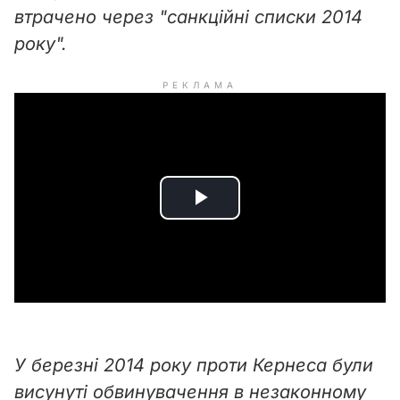
втрачено через "санкційні списки 2014
року".
РЕКЛАМА
P
l
a
y
У березні 2014 року проти Кернеса були
V
висунуті обвинувачення в незаконному