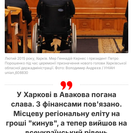
У Харкові в Авакова погана
слава. З фінансами пов'язано.
Місцеву регіональну еліту на
гроші "кинув", а тепер вийшов на
всеукраїнський рівень