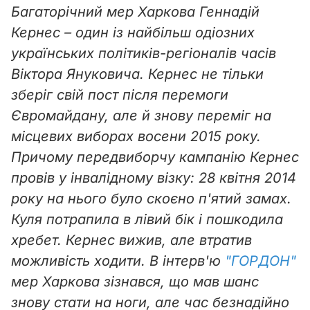
Багаторічний мер Харкова Геннадій
Кернес – один із найбільш одіозних
українських політиків-регіоналів часів
Віктора Януковича. Кернес не тільки
зберіг свій пост після перемоги
Євромайдану, але й знову переміг на
місцевих виборах восени 2015 року.
Причому передвиборчу кампанію Кернес
провів у інвалідному візку: 28 квітня 2014
року на нього було скоєно п'ятий замах.
Куля потрапила в лівий бік і пошкодила
хребет. Кернес вижив, але втратив
можливість ходити. В інтерв'ю
"ГОРДОН"
мер Харкова зізнався, що мав шанс
знову стати на ноги, але час безнадійно