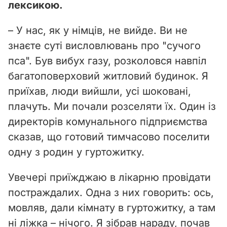
лексикою.
– У нас, як у німців, не вийде. Ви не
знаєте суті висловлювань про "сучого
пса". Був вибух газу, розколовся навпіл
багатоповерховий житловий будинок. Я
приїхав, люди вийшли, усі шоковані,
плачуть. Ми почали розселяти їх. Один із
директорів комунального підприємства
сказав, що готовий тимчасово поселити
одну з родин у гуртожитку.
Увечері приїжджаю в лікарню провідати
постраждалих. Одна з них говорить: ось,
мовляв, дали кімнату в гуртожитку, а там
ні ліжка – нічого. Я зібрав нараду, почав