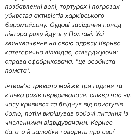
i
позбавленні волі, тортурах і погрозах
убивства активістів харківського
d
Євромайдану. Судові засідання понад
e
півтора року йдуть у Полтаві. Усі
звинувачення на свою адресу Кернес
o
категорично відкидає, стверджуючи:
справа сфабрикована, "це особиста
помста".
Інтерв'ю тривало майже три години та
кілька разів переривалося: спікер час від
часу кривився та бліднув від приступів
болю, потім вирішував робочі питання із
численними відвідувачами. Кернес
багато й залюбки говорить про свої