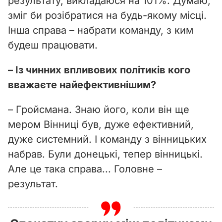
результату, викладаюся на 101%. Думаю,
зміг би розібратися на будь-якому місці.
Інша справа – набрати команду, з ким
будеш працювати.
– Із чинних впливових політиків кого
вважаєте найефективнішим?
– Гройсмана. Знаю його, коли він ще
мером Вінниці був, дуже ефективний,
дуже системний. І команду з вінницьких
набрав. Були донецькі, тепер вінницькі.
Але це така справа... Головне –
результат.