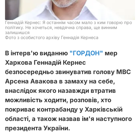
Геннадій Кернес: Я останнім часом мало з ким говорю про
політику. Не хочеться, невдячна справа, ще винним
залишишся
Фото з особистого архіву Геннадія Кернеса
В інтерв'ю виданню
"ГОРДОН"
мер
Харкова Геннадій Кернес
безпосередньо звинуватив голову МВС
Арсена Авакова в замаху на себе,
внаслідок якого назавжди втратив
можливість ходити, розповів, хто
покриває контрабанду у Харківській
області, а також назвав ім'я наступного
президента України.