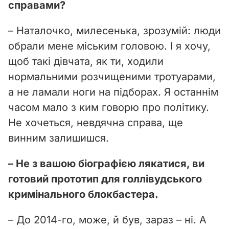
справами?
– Наталочко, милесенька, зрозумій: люди
обрали мене міським головою. І я хочу,
щоб такі дівчата, як ти, ходили
нормальними розчищеними тротуарами,
а не ламали ноги на підборах. Я останнім
часом мало з ким говорю про політику.
Не хочеться, невдячна справа, ще
винним залишишся.
– Не з вашою біографією лякатися, ви
готовий прототип для голлівудського
кримінального блокбастера.
– До 2014-го, може, й був, зараз – ні. А