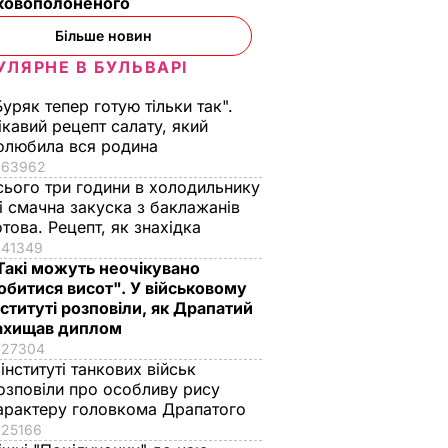
ьковополоненого
Більше новин
УЛЯРНЕ В БУЛЬВАРІ
Буряк тепер готую тільки так".
ікавий рецепт салату, який
олюбила вся родина
63962
сього три години в холодильнику
 і смачна закуска з баклажанів
отова. Рецепт, як знахідка
41349
Такі можуть неочікувано
обитися висот". У військовому
нституті розповіли, як Драпатий
ахищав диплом
27304
 інституті танкових військ
озповіли про особливу рису
арактеру головкома Драпатого
25166