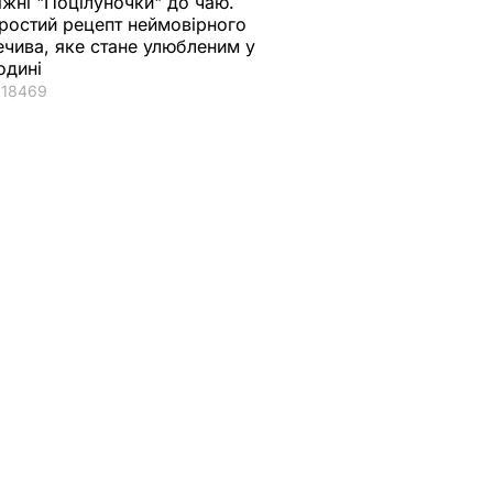
іжні "Поцілуночки" до чаю.
ростий рецепт неймовірного
ечива, яке стане улюбленим у
одині
18469