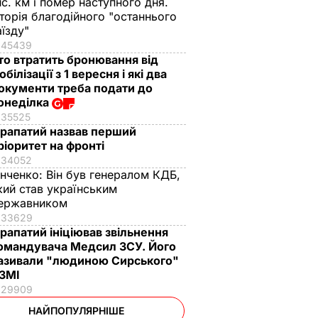
ис. км і помер наступного дня.
сторія благодійного "останнього
аїзду"
45439
то втратить бронювання від
обілізації з 1 вересня і які два
окументи треба подати до
онеділка
35525
рапатий назвав перший
ріоритет на фронті
34052
інченко:
Він був генералом КДБ,
кий став українським
ержавником
33629
рапатий ініціював звільнення
омандувача Медсил ЗСУ. Його
азивали "людиною Сирського"
 ЗМІ
29909
НАЙПОПУЛЯРНІШЕ