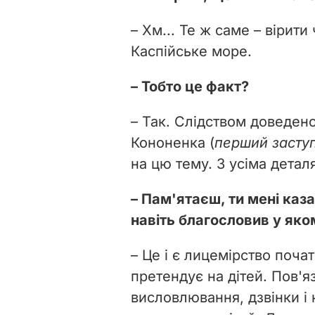
– Хм... Те ж саме – вірити
Каспійське море.
– Тобто це факт?
– Так. Слідством доведено
Кононенка (
перший засту
на цю тему. З усіма детал
– Пам'ятаєш, ти мені каз
навіть благословив у як
– Це і є лицемірство почат
претендує на дітей. Пов'я
висловлювання, дзвінки і