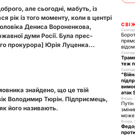
оброго, але сьогодні, мабуть, із
e
я рік із того моменту, коли в центрі
o
СВІ
чоловіка Дениса Вороненкова,
Сьогодн
Борот
жавної думи Росії. Була прес-
прямо
го прокурора] Юрія Луценка...
відом
Сьогодн
Трамп
теж п
Сьогодн
"Війн
підпр
вимог
замовника знайдено, що це твій
атак
вік Володимир Тюрін. Підприємець,
Вчора, 
Путін
як його називають.
зміни
може 
Вчора, 
Федо
проти