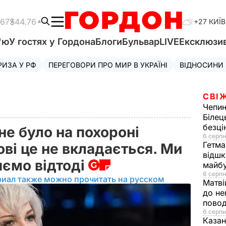
.67
$44.76
+27 КИЇВ
'ю
У гостях у Гордона
Блоги
Бульвар
LIVE
Ексклюзи
РИЗА У РФ
ПЕРЕГОВОРИ ПРО МИР В УКРАЇНІ
ВІДНОСИНИ
СВІ
Чепи
Білец
безц
е було на похороні
6 серпн
Гетма
ові це не вкладається. Ми
відшк
яємо відтоді
майбу
6 серпн
риал также можно прочитать на русском
Матві
до не
повод
6 серпн
Казан