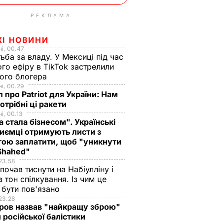
РЕКЛАМА
ЖІ НОВИНИ
і, 00.47
ьба за владу. У Мексиці під час
го ефіру в TikTok застрелили
ого блогера
і, 00.29
 про Patriot для України: Нам
отрібні ці ракети
і, 00.13
а стала бізнесом". Українські
иємці отримують листи з
ою заплатити, щоб "уникнути
 Shahed"
23.58
 почав тиснути на Набіулліну і
в тон спілкування. Із чим це
бути пов'язано
23.28
ров назвав "найкращу зброю"
 російської балістики