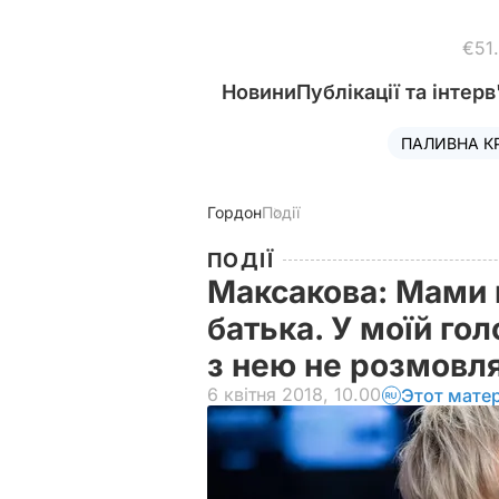
€51
Новини
Публікації та інтерв
ПАЛИВНА К
Гордон
Події
ПОДІЇ
Максакова: Мами н
батька. У моїй гол
з нею не розмовл
6 квітня 2018, 10.00
Этот мате