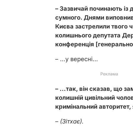
– Зазвичай починають із д
сумного. Днями виповнивс
Києва застрелили твого 
колишнього депутата Дер
конференція [генерально
– ...у вересні...
– ...так, він сказав, що 
колишній цивільний чоло
кримінальний авторитет, 
– (Зітхає).