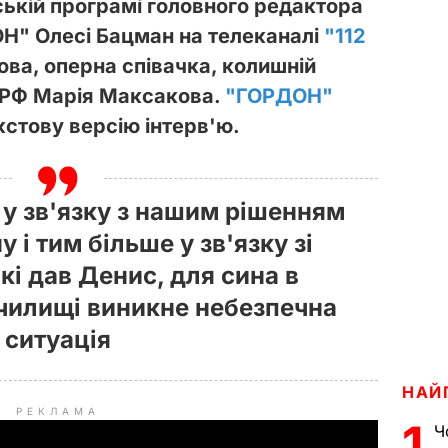
ській програмі головного редактора
Н" Олесі Бацман на телеканалі
"112
ва, оперна співачка, колишній
 РФ Марія Максакова.
"ГОРДОН"
стову версію інтерв'ю.
 у зв'язку з нашим рішенням
у і тим більше у зв'язку зі
кі дав Денис, для сина в
чилищі виникне небезпечна
ситуація
НАЙ
РЕКЛАМА
1
Ч