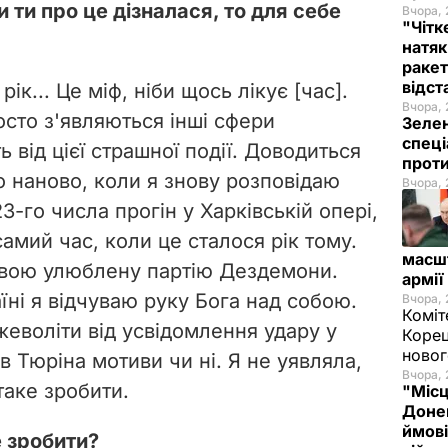
и ти про це дізналася, то для себе
Вчора, 
"Чітк
натяк
ракет
відст
ік... Це міф, ніби щось лікує [час].
Вчора, 
осто з'являються інші сфери
Зелен
спеці
ь від цієї страшної події. Доводиться
проти
 наново, коли я знову розповідаю
Вчора, 
23-го числа прогін у Харківській опері,
самий час, коли це сталося рік тому.
масш
 свою улюблену партію Дездемони.
армії
аїні я відчуваю руку Бога над собою.
Вчора, 
Коміт
еволіти від усвідомлення удару у
Корец
новог
 в Тюріна мотиви чи ні. Я не уявляла,
Вчора, 
таке зробити.
"Місц
Донец
ймові
е зробити?