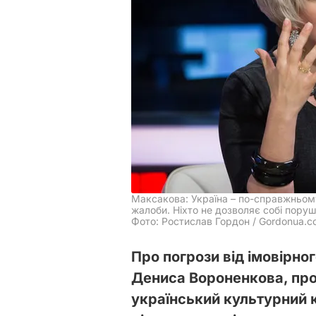
Максакова: Україна – по-справжньому 
жалоби. Ніхто не дозволяє собі поруш
Фото: Ростислав Гордон / Gordonua.
Про погрози від імовірно
Дениса Вороненкова, про т
український культурний к