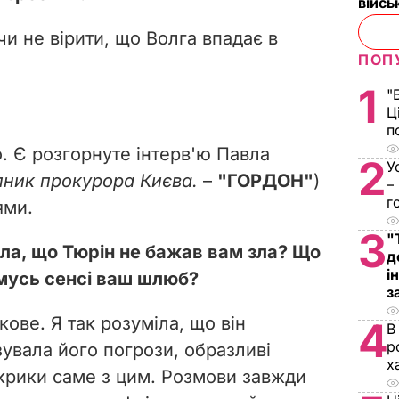
війс
 чи не вірити, що Волга впадає в
ПОП
1
"
Ц
п
. Є розгорнуте інтерв'ю Павла
2
У
пник прокурора Києва.
–
"ГОРДОН"
)
–
г
ями.
3
"
ала, що Тюрін не бажав вам зла? Що
д
і
омусь сенсі ваш шлюб?
з
кове. Я так розуміла, що він
4
В
р
зувала його погрози, образливі
х
 крики саме з цим. Розмови завжди