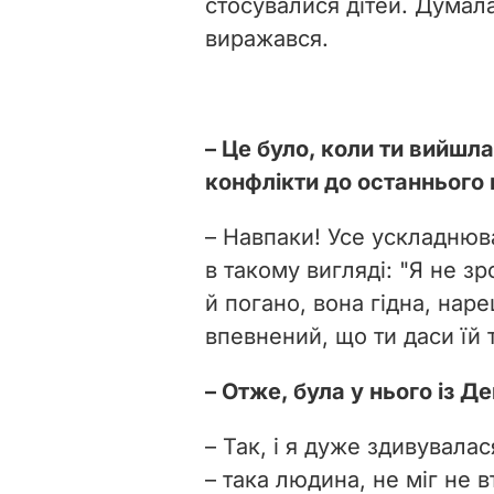
стосувалися дітей. Думала
виражався.
– Це було, коли ти вийшл
конфлікти до останнього
– Навпаки! Усе ускладнюв
в такому вигляді: "Я не 
й погано, вона гідна, наре
впевнений, що ти даси їй те
– Отже, була у нього із 
– Так, і я дуже здивувала
– така людина, не міг не 