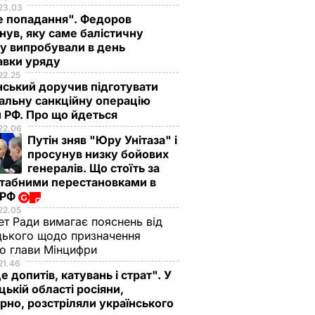
23.03
е попадання". Федоров
нув, яку саме балістичну
у випробували в день
авки уряду
22.25
ський доручив підготувати
альну санкційну операцію
 РФ. Про що йдеться
22.06
Путін зняв "Юру Унітаза" і
просунув низку бойових
генералів. Що стоїть за
табними перестановками в
 РФ
22.05
ет Ради вимагає пояснень від
ького щодо призначення
о глави Мінцифри
21.46
е допитів, катувань і страт". У
ькій області росіяни,
рно, розстріляли українського