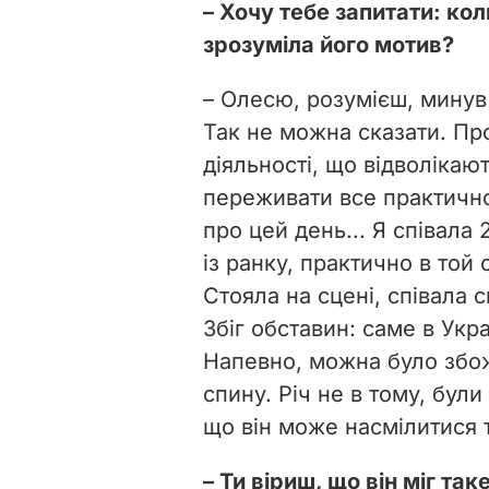
– Хочу тебе запитати: кол
зрозуміла його мотив?
– Олесю, розумієш, минув р
Так не можна сказати. Пр
діяльності, що відволікают
переживати все практично
про цей день... Я співала 
із ранку, практично в той 
Стояла на сцені, співала
Збіг обставин: саме в Укр
Напевно, можна було збож
спину. Річ не в тому, були
що він може насмілитися 
– Ти віриш, що він міг так