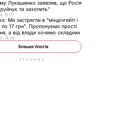
ому Лукашенко заявляв, що Росія
зруйнує та захопить"
я, 16.07
ко:
Ми застрягли в "міндічгейті і
 по 17 грн". Пропонуємо прості
ня, а від влади хочемо складних
я, 14.48
Більше блогів
РЕКЛАМА