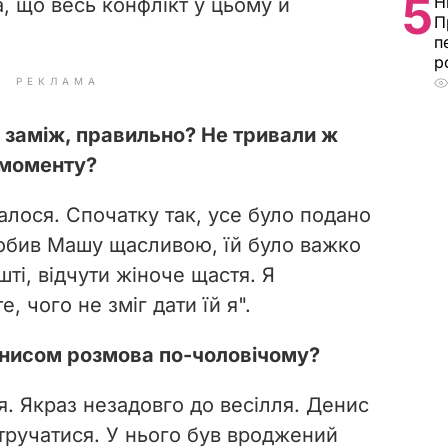
5
Н
, що весь конфлікт у цьому й
П
п
р
РЕКЛАМА
а заміж, правильно? Не тривали ж
 моменту?
алося. Спочатку так, усе було подано
зробив Машу щасливою, їй було важко
шті, відчути жіноче щастя. Я
, чого не зміг дати їй я".
Денисом розмова по-чоловічому?
ся. Якраз незадовго до весілля. Денис
втручатися. У нього був вроджений