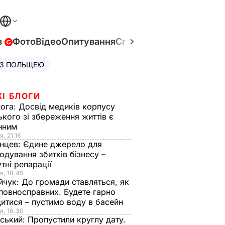
в
Фото
Відео
Опитування
Спецпроєкти
Війна в Укр
 З ПОЛЬЩЕЮ
ЖІ БЛОГИ
нога:
Досвід медиків корпусу
ького зі збереження життів є
інним
я, 21.16
нцев:
Єдине джерело для
одування збитків бізнесу –
тні репарації
я, 18.45
йчук:
До громади ставляться, як
повносправних. Будете гарно
итися – пустимо воду в басейн
я, 16.30
ський:
Пропустили круглу дату.