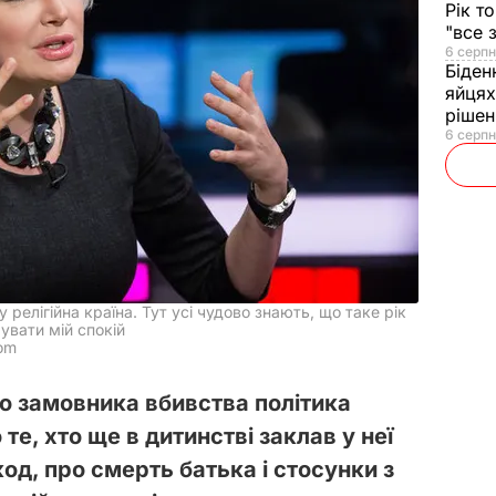
Рік т
"все 
6 серпн
Біден
яйцях
рішен
6 серпн
релігійна країна. Тут усі чудово знають, що таке рік
увати мій спокій
com
го замовника вбивства політика
е, хто ще в дитинстві заклав у неї
од, про смерть батька і стосунки з