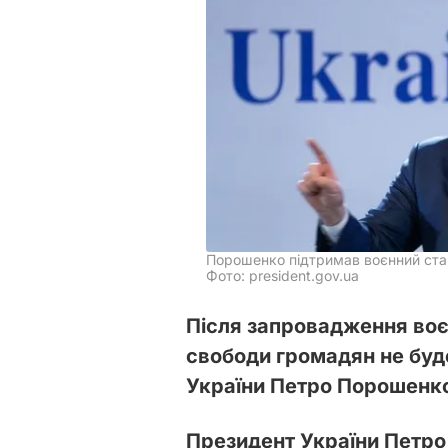
Порошенко підтримав воєнний ста
Фото: president.gov.ua
Після запровадження воєн
свободи громадян не буд
України Петро Порошенк
Президент України Петро