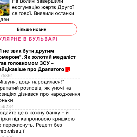
На Волині завершили
ексгумацію жертв Другої
світової. Виявили останки
юдей
Більше новин
УЛЯРНЕ В БУЛЬВАРІ
Я не звик бути другим
омером". Як золотий медаліст
тав головкомом ЗСУ –
айцікавіше про Драпатого
75861
Мішуня, доця народилася!"
рапатий розповів, як уночі на
озиціях дізнався про народження
оньки
56234
одайте це в кожну банку – й
гірки під капроновою кришкою
е перекиснуть. Рецепт без
терилізації