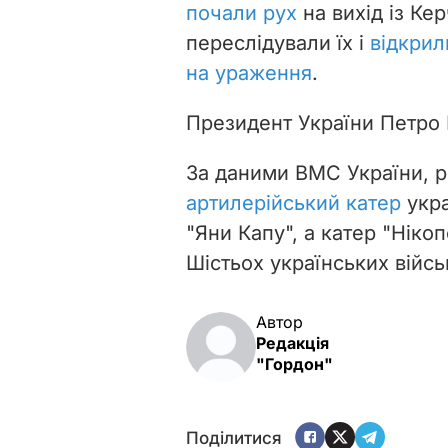
почали рух
на вихід із Ке
переслідували їх і
відкрил
на ураження
.
Президент України Петр
За даними ВМС України, 
артилерійський катер
укр
"Яни Капу", а катер "Нікоп
Шістьох українських війс
Автор
Редакція
"Гордон"
Поділитися