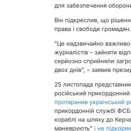
для забезпечення оборон
Він підкреслив, що рішен
права і свободи громадян.
"Це надзвичайно важливо.
журналістів
–
зайняти відп
серйозно сприйняли загро
двох днів",
–
заявив прези
25 листопада представни
російський прикордонний
протаранив український 
прикордонній службі ФСБ 
кораблі на шляху до Керч
маневрують"
і не підкоря