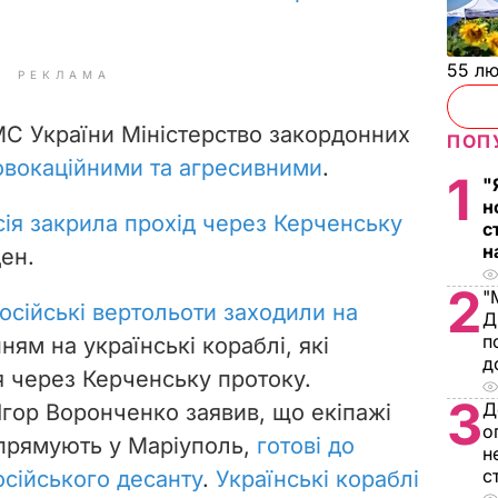
55 л
РЕКЛАМА
ВМС України Міністерство закордонних
ПОП
овокаційними та агресивними
.
1
"
н
сія закрила прохід через Керченську
с
н
ен.
2
"
осійські вертольоти заходили на
Д
п
ням на українські кораблі, які
д
 через Керченську протоку.
3
Д
гор Воронченко заявив, що екіпажі
о
і прямують у Маріуполь,
готові до
н
с
сійського десанту
.
Українські кораблі