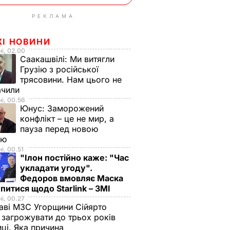
РЕКЛАМА
ЖІ НОВИНИ
і, 02.00
Саакашвілі:
Ми витягли
Грузію з російської
трясовини. Нам цього не
ачили
і, 00.56
Юнус:
Заморожений
конфлікт – це не мир, а
пауза перед новою
ою
і, 00.51
"Ілон постійно каже: "Час
укладати угоду".
Федоров вмовляє Маска
питися щодо Starlink – ЗМІ
і, 00.27
аві МЗС Угорщини Сійярто
загрожувати до трьох років
иці. Яка причина