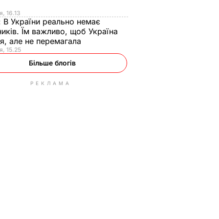
я
я, 16.13
:
В України реально немає
иків. Їм важливо, щоб Україна
я, але не перемагала
я, 15.25
Більше блогів
РЕКЛАМА