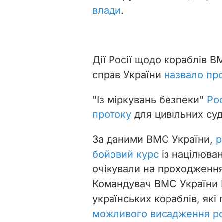
влади
.
Дії Росії щодо кораблів 
справ України
назвало пр
"Із міркувань безпеки"
Ро
протоку
для цивільних суд
За даними ВМС України,
р
бойовий курс
із націлюван
очікували на проходження
Командувач ВМС України І
українських кораблів, як
можливого висадження ро