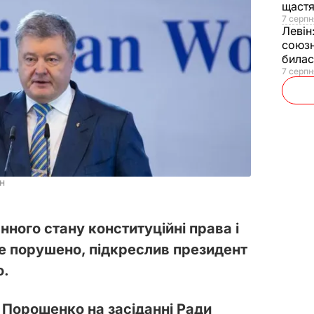
щаст
7 серпн
Левін
союзн
билас
7 серпн
н
ного стану конституційні права і
е порушено, підкреслив президент
о.
 Порошенко на засіданні Ради