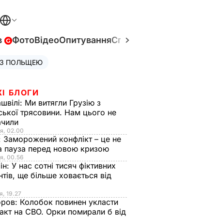
в
Фото
Відео
Опитування
Спецпроєкти
Війна в Укр
 З ПОЛЬЩЕЮ
ЖІ БЛОГИ
швілі:
Ми витягли Грузію з
ської трясовини. Нам цього не
ачили
я, 02.00
:
Заморожений конфлікт – це не
а пауза перед новою кризою
я, 00.56
ін:
У нас сотні тисяч фіктивних
нтів, ще більше ховається від
я, 19.27
оров:
Колобок повинен укласти
акт на СВО. Орки помирали б від