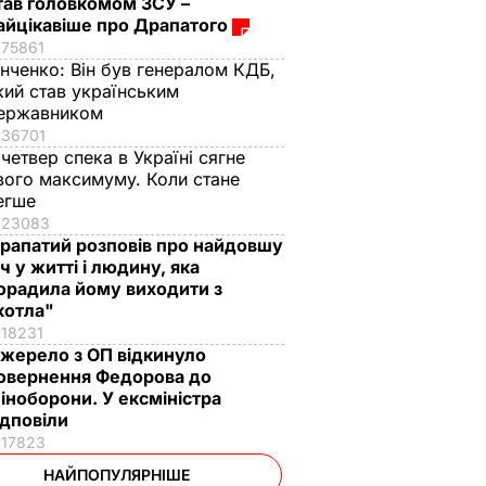
тав головкомом ЗСУ –
айцікавіше про Драпатого
75861
інченко:
Він був генералом КДБ,
кий став українським
ержавником
36701
 четвер спека в Україні сягне
вого максимуму. Коли стане
егше
23083
рапатий розповів про найдовшу
іч у житті і людину, яка
орадила йому виходити з
котла"
18231
жерело з ОП відкинуло
овернення Федорова до
іноборони. У ексміністра
ідповіли
17823
НАЙПОПУЛЯРНІШЕ