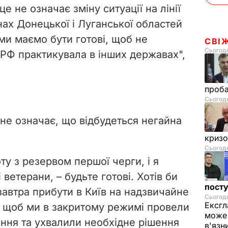
е не означає зміну ситуації на лінії
нах Донецької і Луганської областей
 ми маємо бути готові, щоб не
СВІ
Сьогодн
 РФ практикувала в інших державах",
проб
Сьогодн
 не означає, що відбудеться негайна
криз
Сьогодн
у з резервом першої черги, і я
ветерани, – будьте готові. Хотів би
посту
автра прибути в Київ на надзвичайне
Сьогодн
Ексгл
, щоб ми в закритому режимі провели
може 
ння та ухвалили необхідне рішення
в'язн