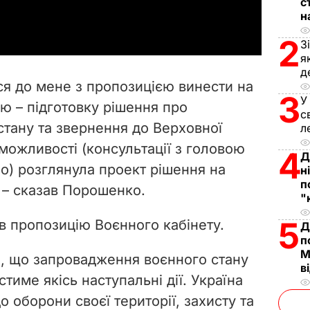
с
a
н
y
2
З
я
V
д
ся до мене з пропозицією винести на
3
i
У
ю – підготовку рішення про
с
тану та звернення до Верховної
л
d
можливості (консультації з головою
4
Д
e
) розглянула проект рішення на
н
п
, – сказав Порошенко.
o
"
5
в пропозицію Воєнного кабінету.
Д
п
М
, що запровадження воєнного стану
в
тиме якісь наступальні дії. Україна
 оборони своєї території, захисту та