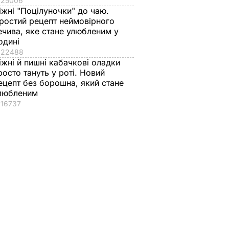
25006
іжні "Поцілуночки" до чаю.
ростий рецепт неймовірного
ечива, яке стане улюбленим у
одині
22488
іжні й пишні кабачкові оладки
росто тануть у роті. Новий
ецепт без борошна, який стане
любленим
16737