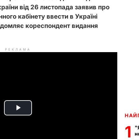
раїни від 26 листопада заявив про
ного кабінету ввести в Україні
відомляє кореспондент видання
РЕКЛАМА
P
НАЙ
1
l
"
н