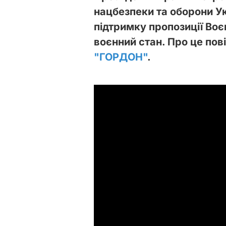
нацбезпеки та оборони Ук
підтримку пропозиції Воєн
воєнний стан. Про це по
"ГОРДОН"
.