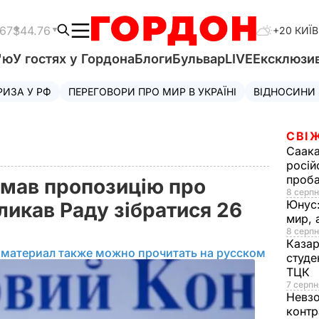
.67
$44.76
+20 КИЇВ
'ю
У гостях у Гордона
Блоги
Бульвар
LIVE
Ексклюзи
РИЗА У РФ
ПЕРЕГОВОРИ ПРО МИР В УКРАЇНІ
ВІДНОСИНИ
СВІ
Саака
росій
проб
мав пропозицію про
8 серпн
Юнус
кликав Раду зібратися 26
мир, 
8 серпн
Казар
 материал также можно прочитать на русском
студе
ТЦК
7 серпн
Невз
контр