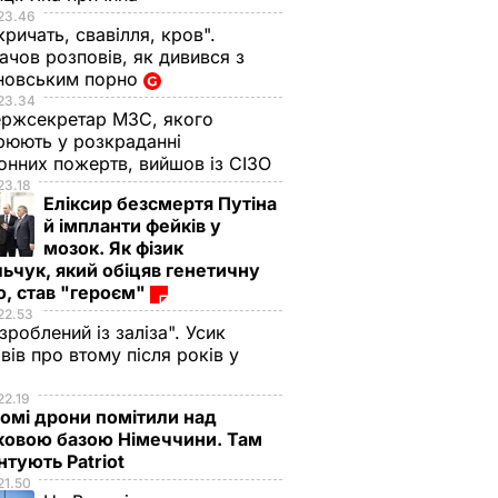
23.46
кричать, свавілля, кров".
чов розповів, як дивився з
новським порно
23.34
ржсекретар МЗС, якого
рюють у розкраданні
онних пожертв, вийшов із СІЗО
23.18
Еліксир безсмертя Путіна
й імпланти фейків у
мозок. Як фізик
ьчук, який обіцяв генетичну
, став "героєм"
22.53
 зроблений із заліза". Усик
вів про втому після років у
і
22.19
омі дрони помітили над
ковою базою Німеччини. Там
тують Patriot
21.50