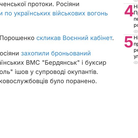
рченської протоки. Росіяни
4
Н
и по українських військових вогонь
П
п
р
5
о Порошенко
скликав
Воєнний кабінет
.
Н
п
р
росіяни
захопили броньований
у
аїнських ВМС "Бердянськ" і буксир
оль" ішов у супроводі окупантів.
ьковослужбовців було поранено.