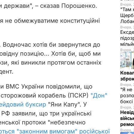
и держави",
–
сказав Порошенко.
Вчора, 
"Там 
Щерба
ня не обмежуватиме конституційні
Лоба
Вчора, 
Ексде
підоз
 Водночас хотів би звернутися до
мільй
Вчора, 
овідну позицію... Хотів би, щоб ми
зи, які виникли протягом останніх
дент.
Ковал
зброю
Вчора, 
ки ВМС України повідомили, що
"Я не
 сторожовий корабель (ПСКР)
"Дон"
розпо
бокс
рейдовий буксир
"Яни Капу".
У
Вчора, 
Невід
РФ заявили, що три українські
війсь
енської протоки "небезпечно
ремон
ються "законним вимогам" російської
Вчора, 