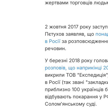
жертвами торговців людьм
2 жовтня 2017 року заступ
Пєтухов заявляв, що
пона
в Росії
за розповсюдження 
речовин.
У березні 2018 року голов
розповів, що наприкінці 2
викрили
ТОВ "Експедиція"
в Росії (так звані "заклад
приблизно 100 українців б
відбувають покарання у Р
Солом'янському суді.