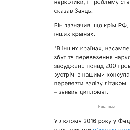
наркотики, і проблему ста
сказав Заяць.
Він зазначив, що крім РФ,
інших країнах.
"В інших країнах, насампер
збут та перевезення нарко
засуджено понад 200 грома
зустрічі з нашими консул
перевезти валізу літаком,
– заявив дипломат.
У лютому 2016 року у Фед
наркотиками
обвинуватил