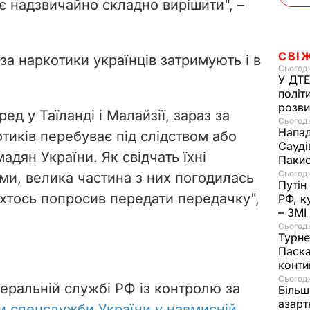
є надзвичайно складно вирішити", –
СВІ
 за наркотики українців затримують і в
Сьогодн
У ДТЕ
політ
розви
ед у Таїланді і Малайзії, зараз за
Сьогодн
Напад
тиків перебуває під слідством або
Сауді
дян України. Як свідчать їхні
Пакис
Сьогодн
ами, велика частина з них погодилась
Путін
 хтось попросив передати передачку",
РФ, к
– ЗМІ
Сьогодн
Турне
Паска
конти
Сьогодн
еральній службі РФ із контролю за
Більш
азарт
и спецслужби України у навмисній