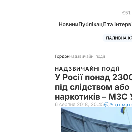
€51
Новини
Публікації та інтерв
ПАЛИВНА К
Гордон
Надзвичайні події
НАДЗВИЧАЙНІ ПОДІЇ
У Росії понад 230
під слідством або
наркотиків – МЗС
6 серпня 2018, 20.45
Этот мат