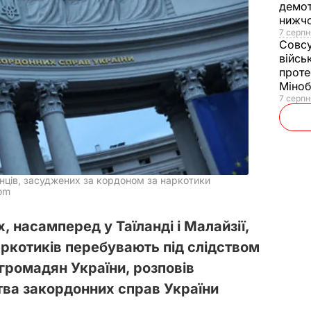
демот
нижч
7 серпн
Совс
війсь
проте
Міно
7 серпн
їнців, засуджених за кордоном за наркотики
om
х, насамперед у Таїланді і Малайзії,
аркотиків перебувають під слідством
громадян України, розповів
ва закордонних справ України