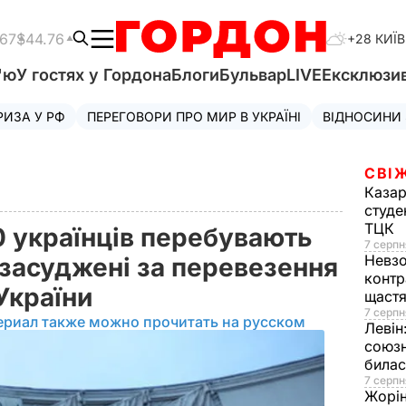
.67
$44.76
+28 КИЇВ
'ю
У гостях у Гордона
Блоги
Бульвар
LIVE
Ексклюзи
РИЗА У РФ
ПЕРЕГОВОРИ ПРО МИР В УКРАЇНІ
ВІДНОСИНИ
СВІ
Казар
студе
ТЦК
0 українців перебувають
7 серпн
Невз
 засуджені за перевезення
контр
 України
щаст
7 серпн
ериал также можно прочитать на русском
Левін
союзн
билас
7 серпн
Жорі