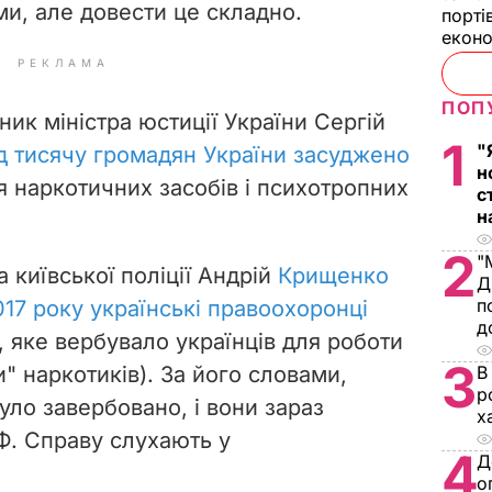
и, але довести це складно.
порті
екон
РЕКЛАМА
ПОП
ник міністра юстиції України Сергій
1
"
д тисячу громадян України засуджено
н
наркотичних засобів і психотропних
с
н
2
"
а київської поліції Андрій
Крищенко
Д
п
017 року українські правоохоронці
д
, яке вербувало українців для роботи
3
ки" наркотиків). За його словами,
В
р
уло завербовано, і вони зараз
х
Ф. Справу слухають у
4
Д
о