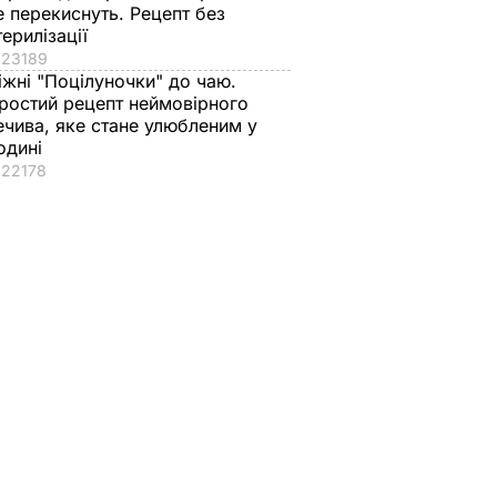
е перекиснуть. Рецепт без
терилізації
23189
іжні "Поцілуночки" до чаю.
ростий рецепт неймовірного
ечива, яке стане улюбленим у
одині
22178