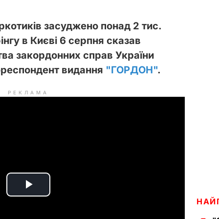
аркотиків засуджено понад 2 тис.
інгу в Києві 6 серпня сказав
ва закордонних справ України
ореспондент видання
"ГОРДОН"
.
РЕКЛАМА
P
НАЙ
l