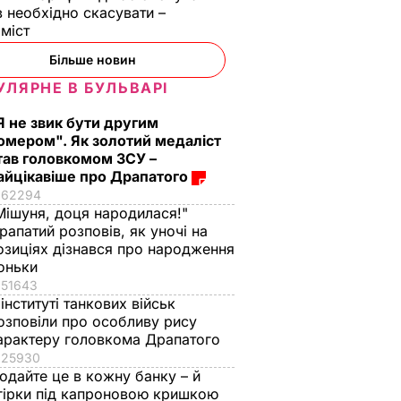
в необхідно скасувати –
оміст
Більше новин
УЛЯРНЕ В БУЛЬВАРІ
Я не звик бути другим
омером". Як золотий медаліст
тав головкомом ЗСУ –
айцікавіше про Драпатого
62294
Мішуня, доця народилася!"
рапатий розповів, як уночі на
озиціях дізнався про народження
оньки
51643
 інституті танкових військ
озповіли про особливу рису
арактеру головкома Драпатого
25930
одайте це в кожну банку – й
гірки під капроновою кришкою