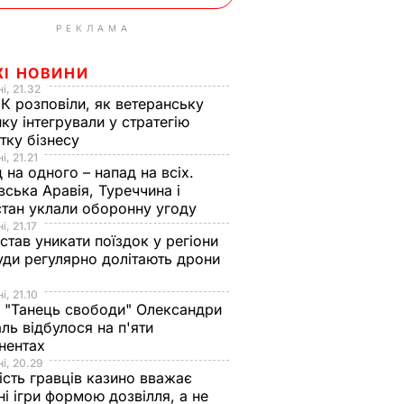
РЕКЛАМА
ЖІ НОВИНИ
і, 21.32
К розповіли, як ветеранську
ику інтегрували у стратегію
тку бізнесу
і, 21.21
 на одного – напад на всіх.
вська Аравія, Туреччина і
тан уклали оборонну угоду
і, 21.17
 став уникати поїздок у регіони
уди регулярно долітають дрони
і, 21.10
 "Танець свободи" Олександри
ль відбулося на п'яти
нентах
і, 20.29
ість гравців казино вважає
ні ігри формою дозвілля, а не