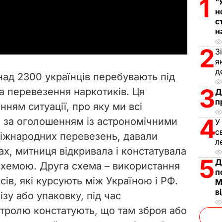
1
"
н
a
с
н
y
2
З
я
V
д
над 2300 українців перебувають під
i
3
а перевезення наркотиків. Ця
Д
п
ням ситуації, про яку ми всі
d
4
 за оголошенням із астрономічними
У
e
с
міжнародних перевезень, давали
л
ах, митниця відкривала і констатувала
o
5
Д
 схемою. Друга схема – використання
п
сів, які курсують між Україною і РФ.
М
в
ізу або упаковку, під час
тролю констатують, що там зброя або