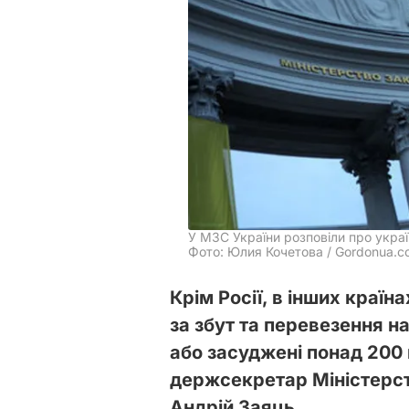
У МЗС України розповіли про укра
Фото: Юлия Кочетова / Gordonua.c
Крім Росії, в інших країна
за збут та перевезення н
або засуджені понад 200 
держсекретар Міністерст
Андрій Заяць.