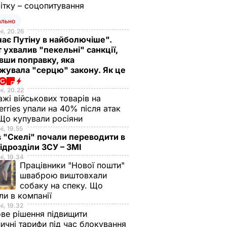
ітку – соцопитування
ально
і, 20.26
ає Путіну в найболючіше".
 ухвалив "пекельні" санкції,
вши поправку, яка
жувала "серцю" закону. Як це
і, 20.22
жі військових товарів на
erries упали на 40% після атак
Що купували росіяни
і, 19.55
в "Скелі" почали переводити в
підрозділи ЗСУ – ЗМІ
і, 19.34
Працівники "Нової пошти"
шваброю виштовхали
собаку на спеку. Що
ли в компанії
і, 19.32
ве рішення підвищити
ничні тарифи під час блокування