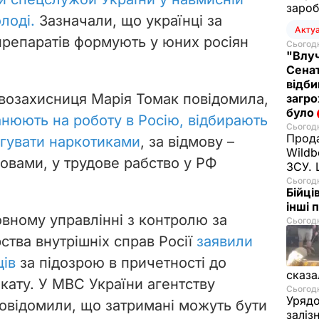
зароб
олоді.
Зазначали, що українці за
Акту
репаратів формують у юних росіян
Сьогодн
"Влуч
Сенат
відби
авозахисниця Марія Томак повідомила,
загро
було
нюють на роботу в Росію, відбирають
Сьогодн
Прода
ргувати наркотиками
, за відмову –
Wildb
словами, у трудове рабство у РФ
ЗСУ. 
Сьогодн
Бійці
інші 
овному управлінні з контролю за
Сьогодн
рства внутрішніх справ Росії
заявили
ців
за підозрою в причетності до
сказа
ату. У МВС України агентству
Сьогодн
Урядо
повідомили, що затримані можуть бути
заліз