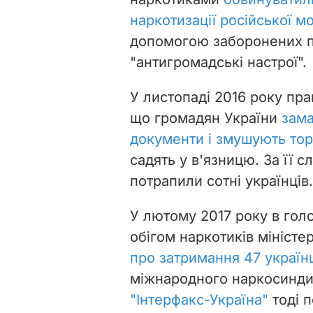
наркотизації російської м
допомогою заборонених п
"антигромадські настрої".
У листопаді 2016 року пр
що громадян України
зама
документи і змушують то
садять у в'язницю. За її 
потрапили сотні українців.
У лютому 2017 року в гол
обігом наркотиків міністе
про затримання 47 україн
міжнародного наркосиндик
"Інтерфакс-Україна"
тоді 