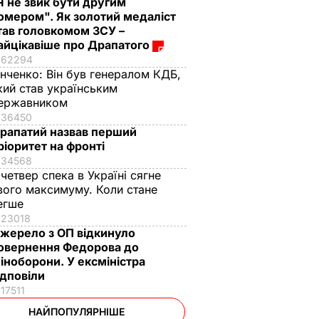
Я не звик бути другим
омером". Як золотий медаліст
тав головкомом ЗСУ –
айцікавіше про Драпатого
62294
інченко:
Він був генералом КДБ,
кий став українським
ержавником
36450
рапатий назвав перший
ріоритет на фронті
34568
 четвер спека в Україні сягне
вого максимуму. Коли стане
егше
23018
жерело з ОП відкинуло
овернення Федорова до
іноборони. У ексміністра
ідповіли
17511
НАЙПОПУЛЯРНІШЕ