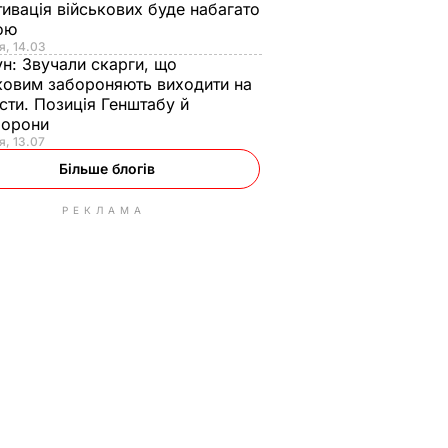
ивація військових буде набагато
ою
я, 14.03
ун:
Звучали скарги, що
ковим забороняють виходити на
сти. Позиція Генштабу й
борони
я, 13.07
Більше блогів
РЕКЛАМА