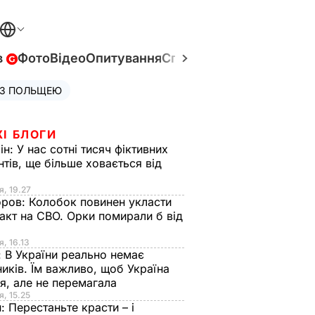
в
Фото
Відео
Опитування
Спецпроєкти
Війна в Укр
 З ПОЛЬЩЕЮ
ЖІ БЛОГИ
ін:
У нас сотні тисяч фіктивних
нтів, ще більше ховається від
я, 19.27
оров:
Колобок повинен укласти
акт на СВО. Орки помирали б від
я
я, 16.13
:
В України реально немає
иків. Їм важливо, щоб Україна
я, але не перемагала
я, 15.25
н:
Перестаньте красти – і