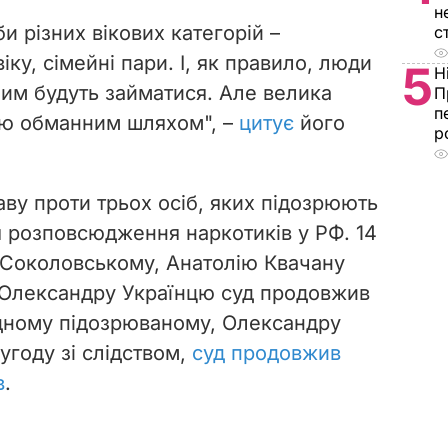
н
 різних вікових категорій –
с
ку, сімейні пари. І, як правило, люди
5
Н
 чим будуть займатися. Але велика
П
п
сію обманним шляхом", –
цитує
його
р
аву проти трьох осіб, яких підозрюють
я розповсюдження наркотиків у РФ. 14
 Соколовському, Анатолію Квачану
 Олександру Українцю суд продовжив
одному підозрюваному, Олександру
 угоду зі слідством,
суд продовжив
в
.