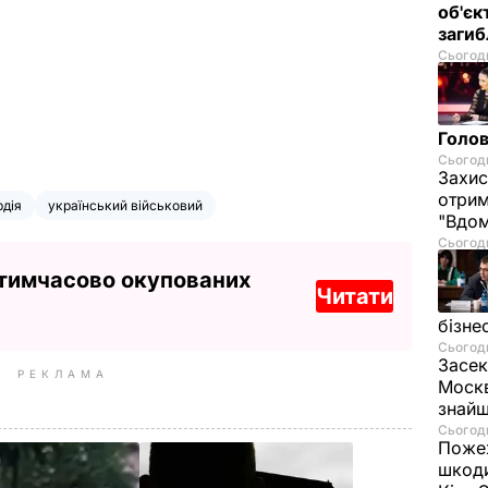
об'єк
загиб
Сьогодн
Голов
Сьогодн
Захис
отрим
рдія
український військовий
"Вдом
Сьогодн
 тимчасово окупованих
Читати
бізне
Сьогодн
Засек
РЕКЛАМА
Москв
знай
Сьогодн
Пожеж
шкоди