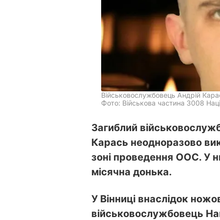
Військовослужбовець Андрій Карас
Фото: Військова частина 3008 Наці
Загиблий військовослужб
Карась неодноразово вик
зоні проведення ООС. У 
місячна донька.
У Вінниці внаслідок ножо
військовослужбовець Нац