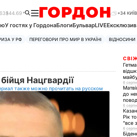
.63
$44.69
+34 КИЇВ
'ю
У гостях у Гордона
Блоги
Бульвар
LIVE
Ексклюзи
РИЗА У РФ
ПЕРЕГОВОРИ ПРО МИР В УКРАЇНІ
ВІДНОСИНИ
СВІЖ
Гетма
відшк
майбу
и бійця Нацгвардії
6 серпн
Матві
ериал также можно прочитать на русском
до не
повод
6 серпн
Казан
Рік т
"все 
6 серпн
Біден