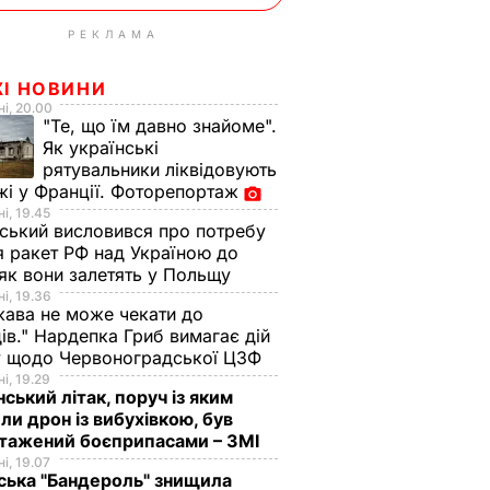
РЕКЛАМА
ЖІ НОВИНИ
і, 20.00
"Те, що їм давно знайоме".
Як українські
рятувальники ліквідовують
і у Франції. Фоторепортаж
і, 19.45
ський висловився про потребу
я ракет РФ над Україною до
 як вони залетять у Польщу
і, 19.36
ава не може чекати до
ів." Нардепка Гриб вимагає дій
у щодо Червоноградської ЦЗФ
і, 19.29
нський літак, поруч із яким
ли дрон із вибухівкою, був
нтажений боєприпасами – ЗМІ
і, 19.07
ська "Бандероль" знищила