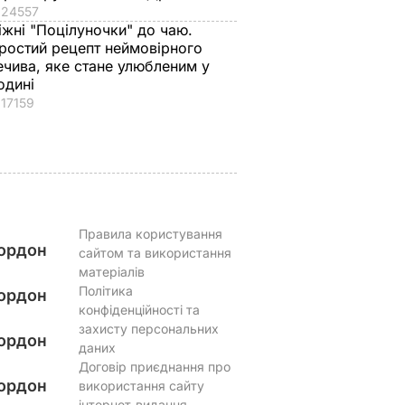
24557
 45-
Мейхер та як вона
виходить – як з
іжні "Поцілуночки" до чаю.
ни
виглядає зараз?
ресторану. Рецепт
ростий рецепт неймовірного
 не
сподобається всій
6 серпня, 15.56
БУЛЬВАР
ечива, яке стане улюбленим у
істку
родині
одині
17159
ВАР
6 серпня, 15.39
БУЛЬВАР
Правила користування
ордон
сайтом та використання
матеріалів
Політика
ордон
конфіденційності та
захисту персональних
ордон
даних
Договір приєднання про
ордон
використання сайту
інтернет-видання