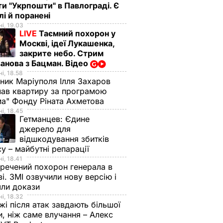
ти "Укрпошти" в Павлограді. Є
лі й поранені
і, 19.03
LIVE
Таємний похорон у
Москві, ідеї Лукашенка,
закрите небо. Стрим
анова з Бацман. Відео
і, 18.58
ник Маріуполя Ілля Захаров
ав квартиру за програмою
а" Фонду Ріната Ахметова
і, 18.45
Гетманцев:
Єдине
джерело для
відшкодування збитків
су – майбутні репарації
і, 18.41
речений похорон генерала в
і. ЗМІ озвучили нову версію і
шли докази
і, 18.32
і після атак завдають більшої
, ніж саме влучання – Алекс