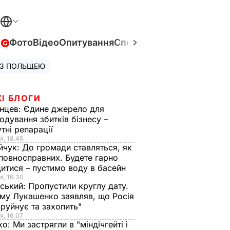
в
Фото
Відео
Опитування
Спецпроєкти
Війна в Укра
 З ПОЛЬЩЕЮ
І БЛОГИ
нцев:
Єдине джерело для
одування збитків бізнесу –
тні репарації
я, 18.45
йчук:
До громади ставляться, як
повносправних. Будете гарно
итися – пустимо воду в басейн
я, 16.30
ський:
Пропустили круглу дату.
ому Лукашенко заявляв, що Росія
зруйнує та захопить"
я, 16.07
ко:
Ми застрягли в "міндічгейті і