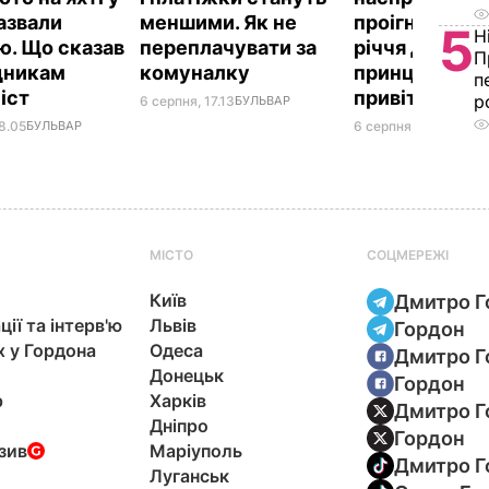
назвали
меншими. Як не
проігнорував
5
Н
ю. Що сказав
переплачувати за
річчя дружи
П
вдникам
комуналку
принца Гаррі і
п
іст
привітав нев
р
6 серпня, 17.13
БУЛЬВАР
8.05
БУЛЬВАР
6 серпня, 16.36
БУЛЬ
МІСТО
СОЦМЕРЕЖІ
Київ
Дмитро Г
ції та інтерв'ю
Львів
Гордон
х у Гордона
Одеса
Дмитро Г
Донецьк
Гордон
р
Харків
Дмитро Г
Дніпро
Гордон
зив
Маріуполь
Дмитро Г
Луганськ