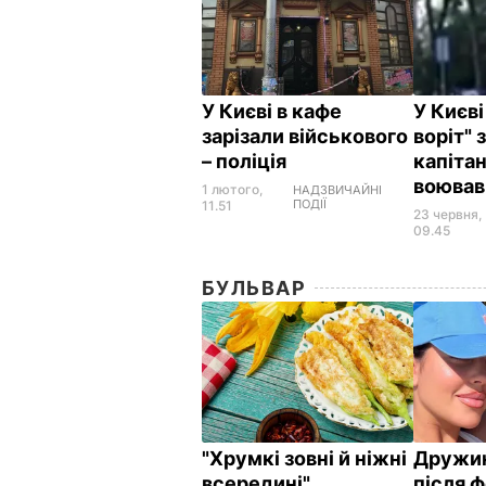
У Києві в кафе
У Києві
зарізали військового
воріт" 
– поліція
капітан
воював
1 лютого,
НАДЗВИЧАЙНІ
ПОДІЇ
11.51
23 червня,
09.45
БУЛЬВАР
"Хрумкі зовні й ніжні
Дружин
всередині".
після ф