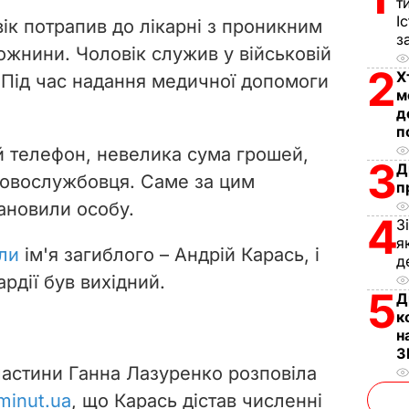
V
т
І
ік потрапив до лікарні з проникним
з
i
жнини. Чоловік служив у військовій
2
Х
 Під час надання медичної допомоги
d
м
д
e
п
й телефон, невелика сума грошей,
3
o
Д
ьковослужбовця. Саме за цим
п
ановили особу.
4
З
я
ли
ім'я загиблого
–
Андрій Карась, і
д
рдії був вихідний.
5
Д
к
н
З
частини Ганна Лазуренко розповіла
minut.ua
, що Карась дістав численні