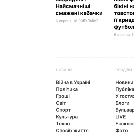
Найсмачніші
бікіні 
смажені кабачки
товсто
її кри
6 серпня, 18.09
БУЛЬВАР
футбол
6 серпня, 1
НОВИНИ
РОЗДІЛИ
Війна в Україні
Новини
Політика
Публіка
Гроші
У гостя
Світ
Блоги
Спорт
Бульва
Культура
LIVE
Техно
Ексклю
Спосіб життя
Фото