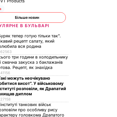
SVT Products
а
Більше новин
УЛЯРНЕ В БУЛЬВАРІ
Буряк тепер готую тільки так".
ікавий рецепт салату, який
олюбила вся родина
62563
сього три години в холодильнику
 і смачна закуска з баклажанів
отова. Рецепт, як знахідка
41156
Такі можуть неочікувано
обитися висот". У військовому
нституті розповіли, як Драпатий
ахищав диплом
27158
 інституті танкових військ
озповіли про особливу рису
II
Куди поділася екс-
Галета з томатами
арактеру головкома Драпатого
зірка "ВІА Гри"
готується легко, а