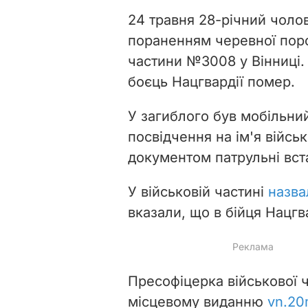
24 травня 28-річний чолов
пораненням черевної поро
частини №3008 у Вінниці.
боєць Нацгвардії помер.
У загиблого був мобільни
посвідчення на ім'я війс
документом патрульні вст
У військовій частині
назва
вказали, що в бійця Нацгва
Пресофіцерка військової 
місцевому виданню
vn.20