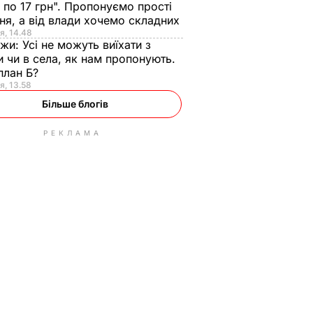
 по 17 грн". Пропонуємо прості
ня, а від влади хочемо складних
я, 14.48
нжи:
Усі не можуть виїхати з
и чи в села, як нам пропонують.
план Б?
я, 13.58
Більше блогів
РЕКЛАМА