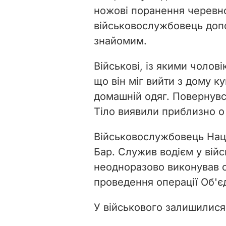
ножові поранення черевно
військовослужбовець доп
знайомим.
Військові, із якими чолов
що він міг вийти з дому к
домашній одяг. Повернув
Тіло виявили приблизно о 
Військовослужбовець Націо
Бар. Служив водієм у війсь
неодноразово виконував с
проведення операції Об'є
У військового залишилися