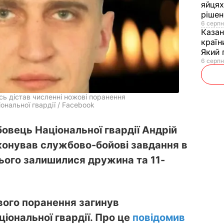
яйцях
рішен
6 серпн
Каза
країн
Який 
6 серпн
ь дістав численні ножові поранення
ональної гвардії / Facebook
овець Національної гвардії Андрій
онував службово-бойові завдання в
нього залишилися дружина та 11-
вого поранення загинув
іональної гвардії. Про це
повідомив