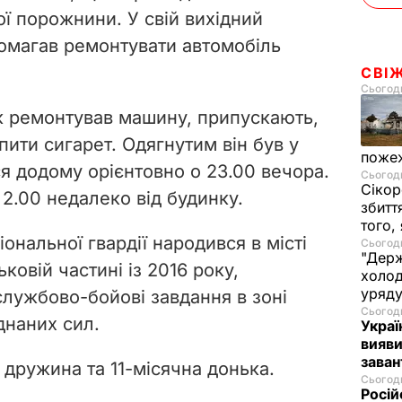
ї порожнини. У свій вихідний
омагав ремонтувати автомобіль
СВІ
Сьогодн
ік ремонтував машину, припускають,
упити сигарет. Одягнутим
він був у
пожеж
ся додому орієнтовно о 23.00 вечора.
Сьогодн
Сікор
2.00 недалеко від будинку.
збитт
того,
нальної гвардії народився в місті
Сьогодн
"Держ
ковій частині із 2016 року,
холод
уряд
лужбово-бойові завдання в зоні
Сьогодн
днаних сил.
Украї
вияви
зава
 дружина та 11-місячна донька.
Сьогодн
Росій