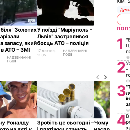
Кім, 
Думк
ПОП
 біля "Золотих
У поїзді "Маріуполь –
зарізали
Львів" застрелився
1
"
а запасу, який
боєць АТО – поліція
Ц
 в АТО – ЗМІ
17 лютого,
п
НАДЗВИЧАЙНІ
ПОДІЇ
11.05
НАДЗВИЧАЙНІ
2
ПОДІЇ
У
–
г
3
"
д
і
з
4
В
р
у Роналду
Зробіть це сьогодні –
Чому Чарльз I
х
ото на яхті у
і платіжки стануть
насправді