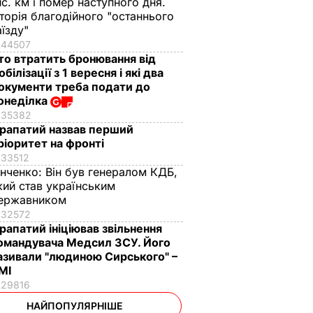
ис. км і помер наступного дня.
сторія благодійного "останнього
аїзду"
44507
то втратить бронювання від
обілізації з 1 вересня і які два
окументи треба подати до
онеділка
35382
рапатий назвав перший
ріоритет на фронті
33512
інченко:
Він був генералом КДБ,
кий став українським
ержавником
32572
рапатий ініціював звільнення
омандувача Медсил ЗСУ. Його
азивали "людиною Сирського" –
МІ
29816
НАЙПОПУЛЯРНІШЕ