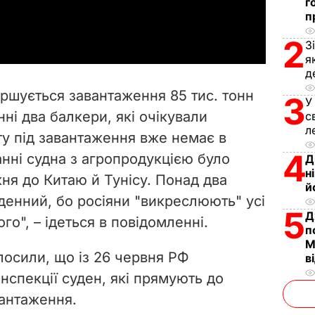
г
a
п
2
y
З
я
д
V
ершується завантаження 85 тис. тонн
3
У
i
нні два балкери, які очікували
с
л
у під завантаження вже немає в
d
4
нні судна з агропродукцією було
Д
e
н
ня до Китаю й Тунісу. Понад два
й
денний, бо росіяни "викреслюють" усі
o
5
Д
го", – ідеться в повідомленні.
п
М
лосили, що із 26 червня РФ
в
нспекції суден, які прямують до
вантаження.