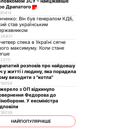
оловкомом ЗСУ – найцікавіше
ро Драпатого
81414
інченко:
Він був генералом КДБ,
кий став українським
ержавником
36831
 четвер спека в Україні сягне
вого максимуму. Коли стане
егше
23111
рапатий розповів про найдовшу
іч у житті і людину, яка порадила
ому виходити з "котла"
19054
жерело з ОП відкинуло
овернення Федорова до
іноборони. У ексміністра
ідповіли
18039
НАЙПОПУЛЯРНІШЕ