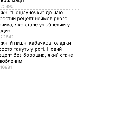
терилізації
25890
іжні "Поцілуночки" до чаю.
ростий рецепт неймовірного
ечива, яке стане улюбленим у
одині
22642
іжні й пишні кабачкові оладки
росто тануть у роті. Новий
ецепт без борошна, який стане
любленим
16881