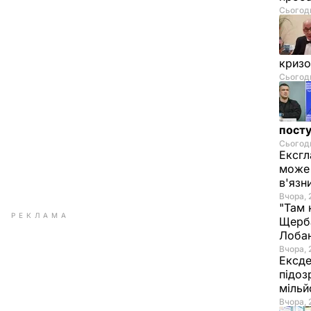
Сьогодн
криз
Сьогодн
посту
Сьогодн
Ексгл
може 
в'язн
Вчора, 
"Там 
РЕКЛАМА
Щерба
Лоба
Вчора, 
Ексде
підоз
мільй
Вчора, 