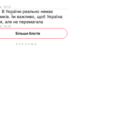
я
я, 16.13
:
В України реально немає
иків. Їм важливо, щоб Україна
я, але не перемагала
я, 15.25
Більше блогів
РЕКЛАМА