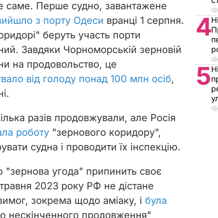
с
е саме. Перше судно, завантажене
4
вийшло з порту Одеси
вранці 1 серпня.
Н
П
оридорі" беруть участь порти
п
ний. Завдяки Чорноморській зерновій
р
іни на продовольство, це
5
Н
вало від голоду понад 100 млн осіб
,
п
р
і.
у
ілька разів продовжували, але Росія
ала роботу
"зернового коридору",
вати судна і проводити їх інспекцію.
о "зернова угода" припинить своє
 травня 2023 року РФ не дістане
 вимог, зокрема щодо аміаку, і
була
о нескінченного продовження"