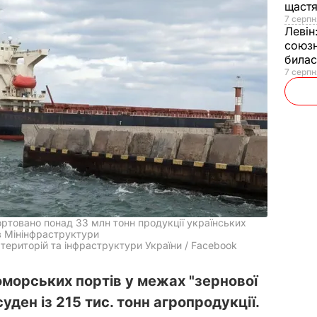
щаст
7 серпн
Левін
союзн
билас
7 серпн
портовано понад 33 млн тонн продукції українських
 в Мінінфраструктури
 територій та інфраструктури України / Facebook
оморських портів у межах "зернової
суден із 215 тис. тонн агропродукції.