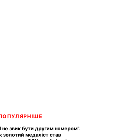
ПОПУЛЯРНІШЕ
Я не звик бути другим номером".
к золотий медаліст став