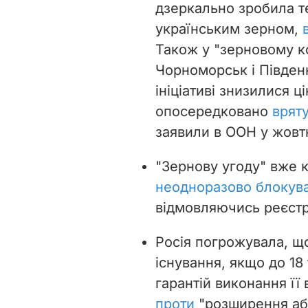
дзеркально зробила т
українським зерном,
Також у "зерновому к
Чорноморськ і Півден
ініціативі знизилися ц
опосередковано
вряту
заявили в ООН у жовтн
"Зернову угоду" вже к
неодноразово блокув
відмовляючись реєстру
Росія погрожувала, щ
існування, якщо до 18
гарантій виконання її
проти
"розширення аб