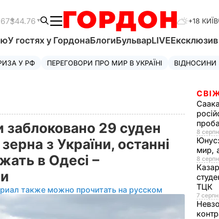
.67
$44.76
+18 КИЇВ
'ю
У гостях у Гордона
Блоги
Бульвар
LIVE
Ексклюзи
РИЗА У РФ
ПЕРЕГОВОРИ ПРО МИР В УКРАЇНІ
ВІДНОСИНИ
СВІЖ
Саака
росій
проб
и заблоковано 29 суден
8 серпн
Юнус
зерна з України, останні
мир, 
жать в Одесі –
8 серпн
Казар
ри
студе
ТЦК
ериал также можно прочитать на русском
7 серпн
Невз
контр