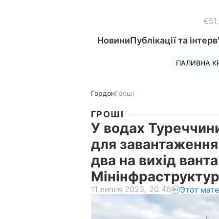
€51
Новини
Публікації та інтерв
ПАЛИВНА К
Гордон
Гроші
ГРОШІ
У водах Туреччин
для завантаження 
два на вихід ванта
Мінінфраструкту
11 липня 2023, 20.46
Этот мат