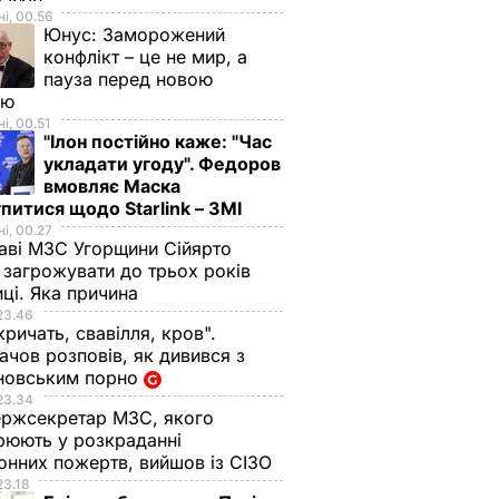
і, 00.56
Юнус:
Заморожений
конфлікт – це не мир, а
пауза перед новою
ою
і, 00.51
"Ілон постійно каже: "Час
укладати угоду". Федоров
вмовляє Маска
питися щодо Starlink – ЗМІ
і, 00.27
аві МЗС Угорщини Сійярто
загрожувати до трьох років
иці. Яка причина
23.46
кричать, свавілля, кров".
чов розповів, як дивився з
новським порно
23.34
ржсекретар МЗС, якого
рюють у розкраданні
онних пожертв, вийшов із СІЗО
23.18