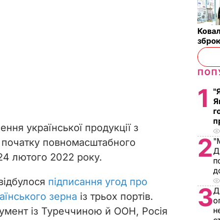
Ковал
зброю
ПОП
1
"
Я
г
п
ення української продукції з
2
"
я початку повномасштабного
Д
24 лютого 2022 року.
п
д
 відбулося
підписання угод про
3
Д
аїнського зерна
із трьох портів.
о
кумент із Туреччиною й ООН, Росія
н