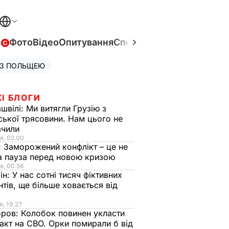
в
Фото
Відео
Опитування
Спецпроєкти
Війна в Укра
 З ПОЛЬЩЕЮ
І БЛОГИ
швілі:
Ми витягли Грузію з
ської трясовини. Нам цього не
ачили
я, 02.00
:
Заморожений конфлікт – це не
а пауза перед новою кризою
я, 00.56
ін:
У нас сотні тисяч фіктивних
нтів, ще більше ховається від
я, 19.27
оров:
Колобок повинен укласти
акт на СВО. Орки помирали б від