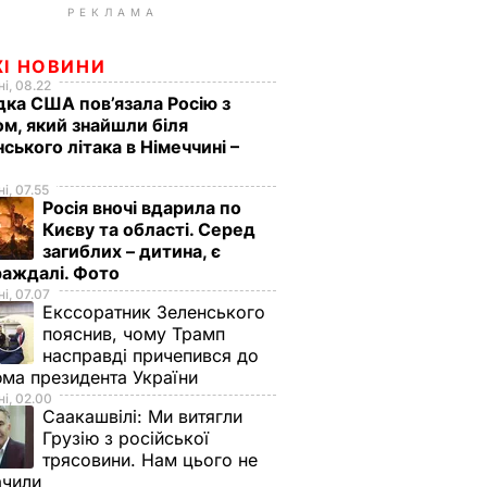
РЕКЛАМА
ЖІ НОВИНИ
і, 08.22
дка США пов’язала Росію з
м, який знайшли біля
нського літака в Німеччині –
і, 07.55
Росія вночі вдарила по
Києву та області. Серед
загиблих – дитина, є
раждалі. Фото
і, 07.07
Екссоратник Зеленського
пояснив, чому Трамп
насправді причепився до
ма президента України
і, 02.00
Саакашвілі:
Ми витягли
Грузію з російської
трясовини. Нам цього не
ачили