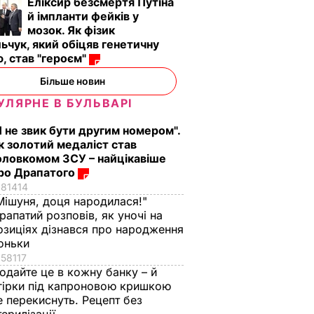
Еліксир безсмертя Путіна
й імпланти фейків у
мозок. Як фізик
ьчук, який обіцяв генетичну
, став "героєм"
Більше новин
УЛЯРНЕ В БУЛЬВАРІ
Я не звик бути другим номером".
к золотий медаліст став
оловкомом ЗСУ – найцікавіше
ро Драпатого
81414
Мішуня, доця народилася!"
рапатий розповів, як уночі на
озиціях дізнався про народження
оньки
58117
одайте це в кожну банку – й
гірки під капроновою кришкою
е перекиснуть. Рецепт без