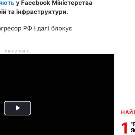
яють
у Facebook Міністерства
ій та інфраструктури.
гресор РФ і далі блокує
РЕКЛАМА
НАЙ
P
1
"
l
Я