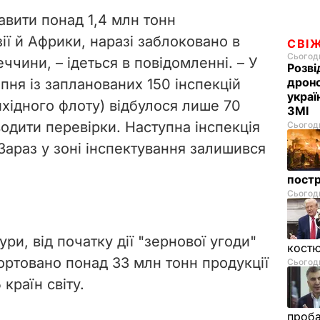
тавити понад 1,4 млн тонн
зії й Африки, наразі заблоковано в
СВІ
Сьогодн
ччини, – ідеться в повідомленні. – У
Розві
дроно
ипня із запланованих 150 інспекцій
украї
вихідного флоту) відбулося лише 70
ЗМІ
одити перевірки. Наступна інспекція
Сьогодн
Зараз у зоні інспектування залишився
пост
Сьогодн
ри, від початку дії "зернової угоди"
костю
ортовано понад 33 млн тонн продукції
Сьогодн
 країн світу.
проб