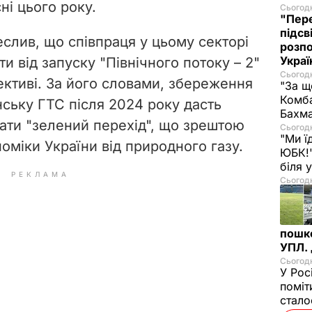
і цього року.
Сьогодн
"Пере
підсв
слив, що співпраця у цьому секторі
розпо
Украї
ти від запуску "Північного потоку – 2"
Сьогодн
ективі. За його словами, збереження
"За щ
Комба
нську ГТС після 2024 року дасть
Бахма
вати "зелений перехід", що зрештою
Сьогодн
"Ми ї
оміки України від природного газу.
ЮБК!"
біля
РЕКЛАМА
Сьогодн
пошк
УПЛ.
Сьогодн
У Рос
поміт
стал