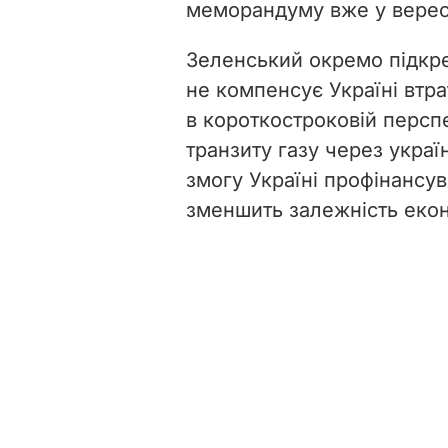
меморандуму вже у вересн
Зеленський окремо підкре
не компенсує Україні втра
в короткостроковій персп
транзиту газу через украї
змогу Україні профінансу
зменшить залежність екон