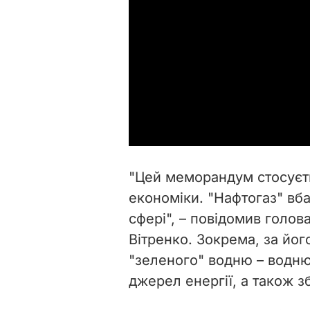
"Цей меморандум стосуєть
економіки. "Нафтогаз" вба
сфері", – повідомив голов
Вітренко. Зокрема, за йог
"зеленого" водню – водню
джерел енергії, а також 