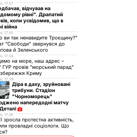
і, 17.57
дбачав, відчував на
ідомому рівні". Драпатий
вів, коли усвідомив, що в
ні війна
і, 17.55
о ви так ненавидите Троєщину?"
т "Свободи" звернувся до
това й Зеленського
і, 17.54
демо на море, наш адрес –
 ГУР провів "морський парад"
 узбережжя Криму
і, 17.39
Діра в даху, зруйновані
трибуни. Стадіон
"Чорноморець"
оджено напередодні матчу
 Деталі
і, 17.26
ії зросла протестна активність,
или провладні соціологи. Що
ося?