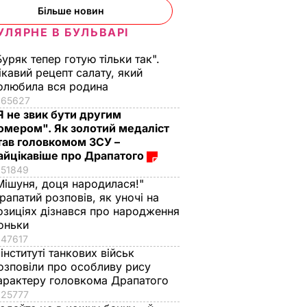
Більше новин
УЛЯРНЕ В БУЛЬВАРІ
Буряк тепер готую тільки так".
ікавий рецепт салату, який
олюбила вся родина
65627
Я не звик бути другим
омером". Як золотий медаліст
тав головкомом ЗСУ –
айцікавіше про Драпатого
51849
Мішуня, доця народилася!"
рапатий розповів, як уночі на
озиціях дізнався про народження
оньки
47617
 інституті танкових військ
озповіли про особливу рису
арактеру головкома Драпатого
25777