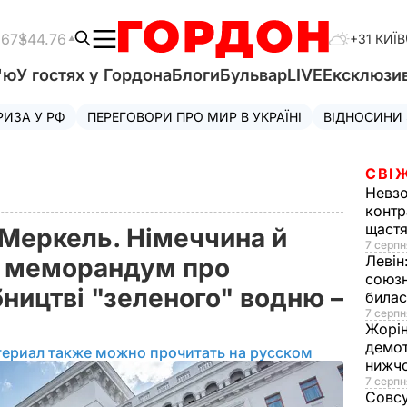
.67
$44.76
+31 КИЇВ
'ю
У гостях у Гордона
Блоги
Бульвар
LIVE
Ексклюзи
РИЗА У РФ
ПЕРЕГОВОРИ ПРО МИР В УКРАЇНІ
ВІДНОСИНИ
СВІ
Невз
контр
щаст
у Меркель. Німеччина й
7 серпн
Левін
и меморандум про
союзн
ництві "зеленого" водню –
билас
7 серпн
Жорі
демот
териал также можно прочитать на русском
нижч
7 серпн
Совс