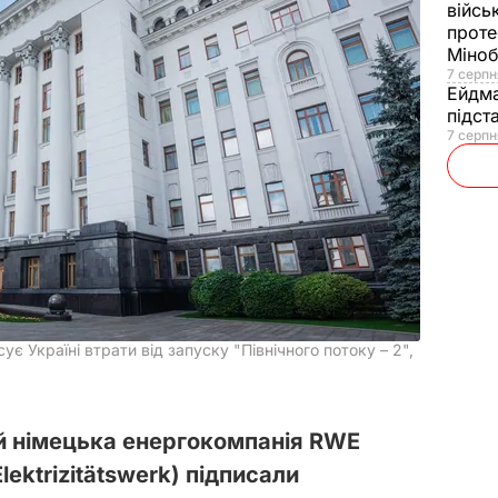
війсь
проте
Міно
7 серпн
Ейдм
підст
7 серпн
є Україні втрати від запуску "Північного потоку – 2",
й німецька енергокомпанія RWE
lektrizitätswerk) підписали