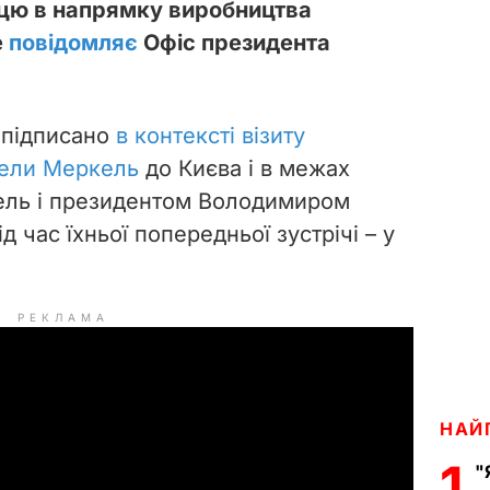
цю в напрямку виробництва
е
повідомляє
Офіс президента
 підписано
в контексті візиту
гели Меркель
до Києва і в межах
ель і президентом Володимиром
 час їхньої попередньої зустрічі – у
РЕКЛАМА
НАЙ
1
"