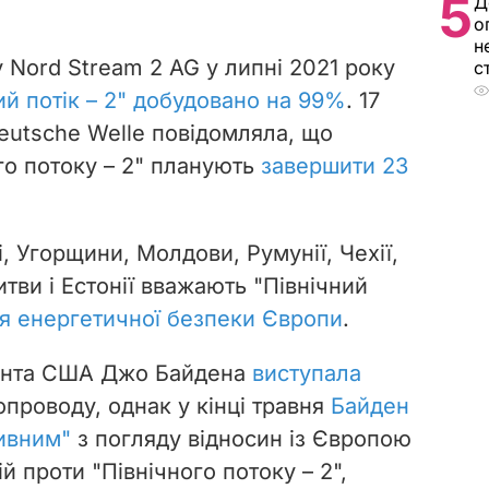
5
Д
о
н
 Nord Stream 2 AG у липні 2021 року
с
ий потік – 2" добудовано на 99%
. 17
eutsche Welle повідомляла, що
го потоку – 2" планують
завершити 23
, Угорщини, Молдови, Румунії, Чехії,
итви і Естонії вважають "Північний
я енергетичної безпеки Європи
.
дента США Джо Байдена
виступала
проводу, однак у кінці травня
Байден
ивним"
з погляду відносин із Європою
й проти "Північного потоку – 2",