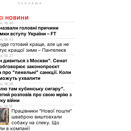
РЕКЛАМА
ЖІ НОВИНИ
і, 18.46
назвали головні причини
мки вступу України – FT
і, 18.43
буде готовий краще, але це не
тує кращої зими – Пантелеєв
і, 18.27
н дивиться з Москви". Сенат
обговорює законопроєкт
 про "пекельні" санкції. Коли
 можуть ухвалити
і, 18.26
лю там кубинську сигару".
тий розповів про свою мрію з
ку війни
і, 18.18
Працівники "Нової пошти"
шваброю виштовхали
собаку на спеку. Що
ли в компанії