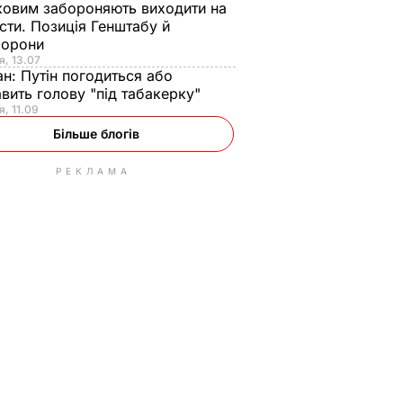
ковим забороняють виходити на
сти. Позиція Генштабу й
борони
я, 13.07
ан:
Путін погодиться або
авить голову "під табакерку"
я, 11.09
Більше блогів
РЕКЛАМА