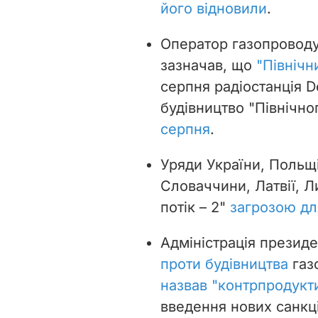
його відновили
.
Оператор газопроводу
зазначав, що
"Північн
серпня радіостанція D
будівництво "Північно
серпня
.
Уряди України, Польщі
Словаччини, Латвії, Л
потік – 2"
загрозою дл
Адміністрація прези
проти будівництва
газо
назвав "контрпродукт
введення нових санкці