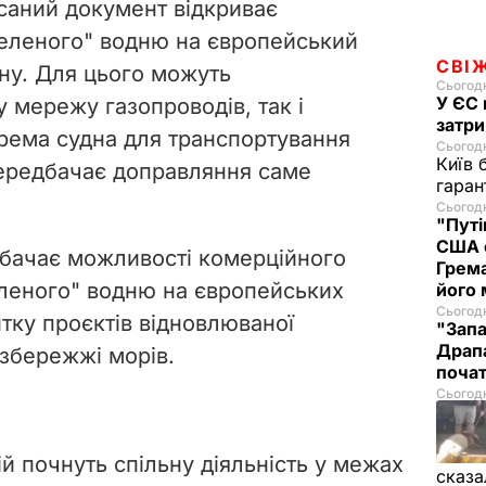
исаний документ відкриває
зеленого" водню на європейський
СВІ
ну. Для цього можуть
Сьогодн
У ЄС 
 мережу газопроводів, так і
затри
крема судна для транспортування
Сьогодн
Київ 
передбачає доправляння саме
гаран
Сьогодн
"Путі
США 
бачає можливості комерційного
Грема
еленого" водню на європейських
його
Сьогодн
тку проєктів відновлюваної
"Запа
Драпа
узбережжі морів.
почат
Сьогодн
й почнуть спільну діяльність у межах
сказа