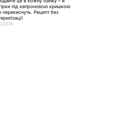
одайте це в кожну банку – й
гірки під капроновою кришкою
е перекиснуть. Рецепт без
терилізації
22376