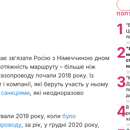
ПОП
1
"
Ц
п
2
"
н
 має зв'язати Росію з Німеччиною дном
с
н
ротяжність маршруту – більше ніж
газопроводу почали 2018 року. Із
3
"
т і
компанії, які
беруть участь у ньому
Д
п
 санкціями
, які неодноразово
д
4
В
р
вали 2019 року, коли
було
х
проводу
, за рік, у грудні 2020 року,