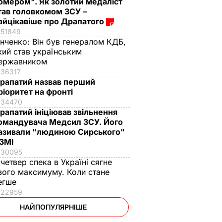
омером". Як золотий медаліст
тав головкомом ЗСУ –
айцікавіше про Драпатого
51849
інченко:
Він був генералом КДБ,
кий став українським
ержавником
36317
рапатий назвав перший
ріоритет на фронті
34470
рапатий ініціював звільнення
омандувача Медсил ЗСУ. Його
азивали "людиною Сирського"
 ЗМІ
30095
 четвер спека в Україні сягне
вого максимуму. Коли стане
егше
22959
НАЙПОПУЛЯРНІШЕ