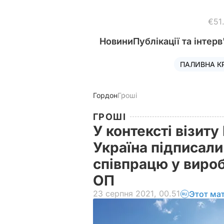
€51
Новини
Публікації та інтерв
ПАЛИВНА К
Гордон
Гроші
ГРОШІ
У контексті візит
Україна підписал
співпрацю у вироб
ОП
23 серпня 2021, 00.51
Этот ма