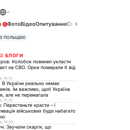
в
Фото
Відео
Опитування
Спецпроєкти
Війна в Укр
 З ПОЛЬЩЕЮ
ЖІ БЛОГИ
оров:
Колобок повинен укласти
акт на СВО. Орки помирали б від
я
я, 16.13
:
В України реально немає
иків. Їм важливо, щоб Україна
я, але не перемагала
я, 15.25
н:
Перестаньте красти – і
ивація військових буде набагато
ою
я, 14.03
ун:
Звучали скарги, що