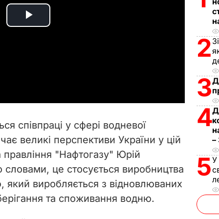
н
с
н
P
2
З
l
я
д
a
3
Д
y
п
4
Д
V
к
ся співпраці у сфері водневої
н
i
чає великі перспективи України у цій
–
а правління "Нафтогазу" Юрій
d
5
У
о словами, це стосується виробництва
с
e
л
, який виробляється з відновлюваних
зберігання та споживання водню.
o