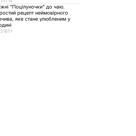
25714
іжні "Поцілуночки" до чаю.
ростий рецепт неймовірного
ечива, яке стане улюбленим у
одині
21877