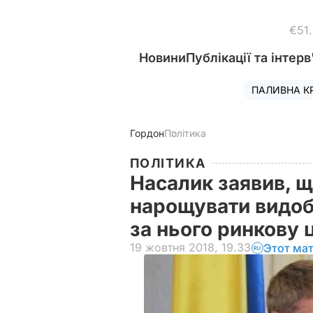
€51
Новини
Публікації та інтерв
ПАЛИВНА К
Гордон
Політика
ПОЛІТИКА
Насалик заявив, щ
нарощувати видобу
за нього ринкову 
19 жовтня 2018, 19.33
Этот ма