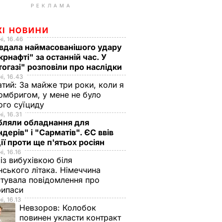
РЕКЛАМА
ЖІ НОВИНИ
і, 16.46
вдала наймасованішого удару
крнафті" за останній час. У
огазі" розповіли про наслідки
і, 16.43
тий: За майже три роки, коли я
омбригом, у мене не було
ого суїциду
і, 16.31
бляли обладнання для
ндерів" і "Сарматів". ЄС ввів
ії проти ще п'ятьох росіян
і, 16.16
із вибухівкою біля
нського літака. Німеччина
тувала повідомлення про
рипаси
і, 16.13
Невзоров:
Колобок
повинен укласти контракт