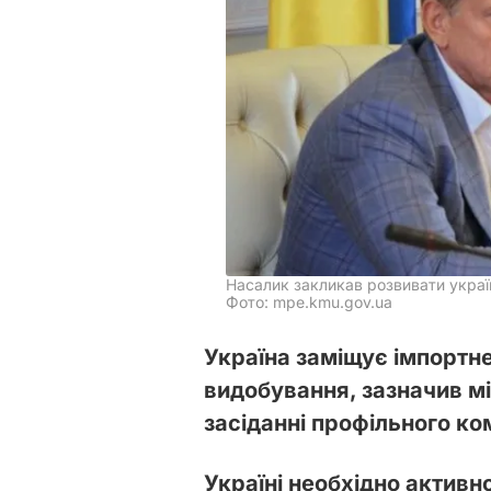
Насалик закликав розвивати украї
Фото: mpe.kmu.gov.ua
Україна заміщує імпортне
видобування, зазначив мі
засіданні профільного ко
Україні необхідно актив