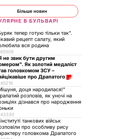
Більше новин
УЛЯРНЕ В БУЛЬВАРІ
Буряк тепер готую тільки так".
ікавий рецепт салату, який
олюбила вся родина
65509
Я не звик бути другим
омером". Як золотий медаліст
тав головкомом ЗСУ –
айцікавіше про Драпатого
45216
Мішуня, доця народилася!"
рапатий розповів, як уночі на
озиціях дізнався про народження
оньки
43330
 інституті танкових військ
озповіли про особливу рису
арактеру головкома Драпатого