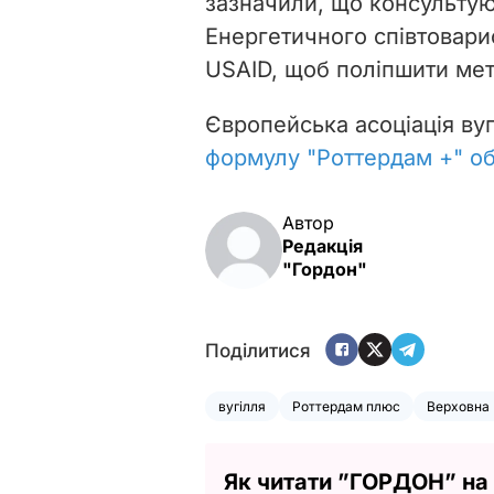
зазначили, що консультую
Енергетичного співтовари
USAID, щоб поліпшити мет
Європейська асоціація вугі
формулу "Роттердам +" о
Автор
Редакція
"Гордон"
Поділитися
вугілля
Роттердам плюс
Верховна
Як читати ”ГОРДОН” на