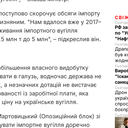
 поступово скорочує обсяги імпорту
СВІ
тчизняним. "Нам вдалося вже у 2017
–
Сьогодн
РФ за
живання імпортного вугілля
по "У
,5 млн т до 5 млн", – підкреслив він.
"Нафт
Сьогодн
Драпа
був к
жодн
Сьогодн
 збільшення власного видобутку
Виро
вати в галузь, водночас держава не
"Іска
санкц
, а незначних дотацій не вистачає
Сьогодн
Дрон 
ваності із заробітної плати, яка
украї
ціну на українське вугілля.
спрос
боєп
артовицький (Опозиційний блок) зі
Сьогодн
увати імпортне вугілля доречно