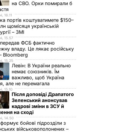
на СВО. Орки помирали б
астя
, 16.11
ка портів коштуватимете $150–
лн щомісяця українській
ургії – ЗМІ
і, 15.57
 передав ФСБ фактично
жну владу. Це лякає російську
 – Bloomberg
і, 15.25
Левін:
В України реально
немає союзників. Їм
важливо, щоб Україна
я, але не перемагала
і, 15.10
Після доповіді Драпатого
Зеленський анонсував
кадрові зміни в ЗСУ й
ення на сході
і, 14.50
 формує бойові підрозділи з
нських військовополонених –