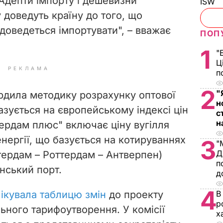
 Адепти імпорту і дешевизни
ISW
у доведуть країну до того, що
 доведеться імпортувати", – вважає
ПОП
1
"
Ц
РЕКЛАМА
п
2
"
рдила методику розрахунку оптової
н
базується на європейському індексі цін
с
н
тердам плюс" включає ціну вугілля
нергії, що базується на котируваннях
3
"
Д
тердам – Роттердам – Антверпен)
п
нський порт.
д
4
ікувала таблицю змін
до проекту
В
р
ьного тарифоутворення. У комісії
х