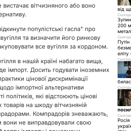
не вистачає вітчизняного або воно
від щ
ернативу.
Сьогодні
Зупин
200 м
ідкинути популістські гасла" про
метал
вугілля та визначити його ринкову
Сьогодн
Путін
закуповувати все вугілля за кордоном.
безме
еліту
Сьогодн
гілля в нашій країні набагато вища,
 йде імпорт. Досить годувати іноземних
рактики цінової дискримінації
билас
щодо імпортної альтернативи
Сьогодн
і політиків, які відстоюють цінові
 товарів на шкоду вітчизняній
посил
прадорами. Компрадорів зневажають,
Сьогодн
Росія
и вони не виправдовували свою
украї