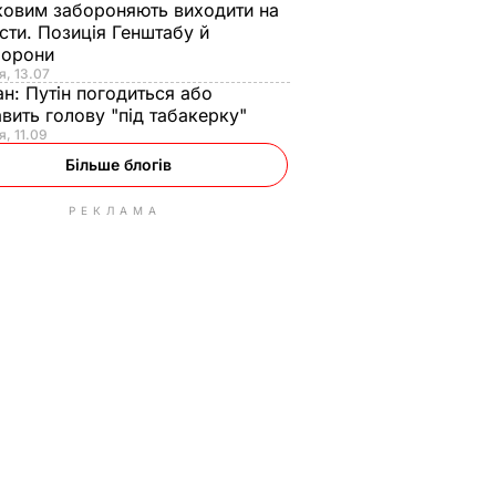
ковим забороняють виходити на
сти. Позиція Генштабу й
борони
я, 13.07
ан:
Путін погодиться або
авить голову "під табакерку"
я, 11.09
Більше блогів
РЕКЛАМА