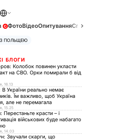
в
Фото
Відео
Опитування
Спецпроєкти
Війна в Укр
 З ПОЛЬЩЕЮ
ЖІ БЛОГИ
оров:
Колобок повинен укласти
акт на СВО. Орки помирали б від
я
я, 16.13
:
В України реально немає
иків. Їм важливо, щоб Україна
я, але не перемагала
я, 15.25
н:
Перестаньте красти – і
ивація військових буде набагато
ою
я, 14.03
ун:
Звучали скарги, що