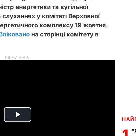
ністр енергетики та вугільної
 слуханнях у комітеті Верховної
нергетичного комплексу 19 жовтня.
бліковано
на сторінці комітету в
РЕКЛАМА
НАЙ
P
1
"
l