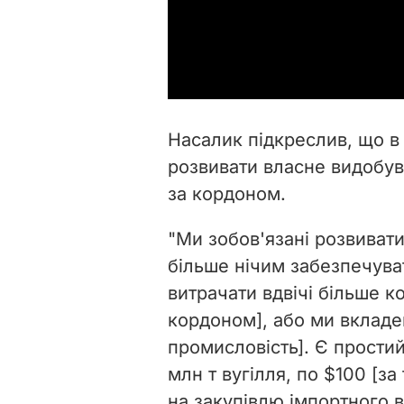
Насалик підкреслив, що в 
розвивати власне видобув
за кордоном.
"Ми зобов'язані розвивати
більше нічим забезпечува
витрачати вдвічі більше ко
кордоном], або ми вкладем
промисловість]. Є простий 
млн т вугілля, по $100
[
за
на закупівлю імпортного ву