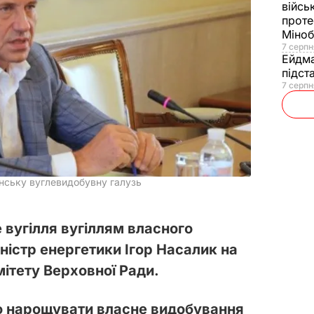
війсь
проте
Міно
7 серпн
Ейдм
підст
7 серпн
нську вуглевидобувну галузь
 вугілля вугіллям власного
ністр енергетики Ігор Насалик на
мітету Верховної Ради.
но нарощувати власне видобування