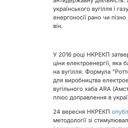
антидержавну діяльність.
українського вугілля і газ
енергоносії рано чи пізно
він.
У 2016 році НКРЕКП затве
ціни електроенергії, яка 
на вугілля. Формула "Рот
для виробництва електрое
вугільного хаба ARA (Амс
плюс доправлення в украї
24 вересня НКРЕКП
опубл
методології зі стимулювал