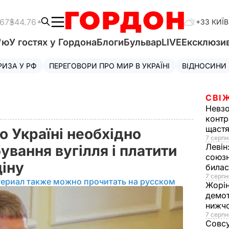
.67
$44.76
+33 КИЇВ
'ю
У гостях у Гордона
Блоги
Бульвар
LIVE
Ексклюзи
РИЗА У РФ
ПЕРЕГОВОРИ ПРО МИР В УКРАЇНІ
ВІДНОСИНИ
СВІ
Невз
контр
щаст
о Україні необхідно
7 серпн
Левін
вання вугілля і платити
союзн
ціну
билас
7 серпн
териал также можно прочитать на русском
Жорі
демот
нижч
7 серпн
Совс