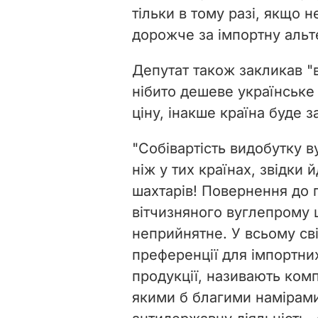
тільки в тому разі, якщо 
дорожче за імпортну альт
Депутат також закликав "в
нібито дешеве українське 
ціну, інакше країна буде 
"Собівартість видобутку ву
ніж у тих країнах, звідки
шахтарів! Повернення до п
вітчизняного вуглепрому 
неприйнятне. У всьому світ
преференції для імпортних
продукції, називають ком
якими б благими намірам