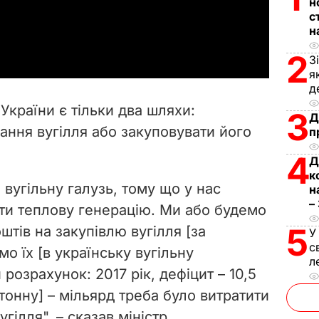
н
с
a
н
2
y
З
я
д
V
України є тільки два шляхи:
3
Д
i
ання вугілля або закуповувати його
п
d
4
Д
к
e
 вугільну галузь, тому що у нас
н
–
ти теплову генерацію. Ми або будемо
o
5
штів на закупівлю вугілля [за
У
с
о їх [в українську вугільну
л
розрахунок: 2017 рік, дефіцит – 10,5
 тонну] – мільярд треба було витратити
гілля", – сказав міністр.