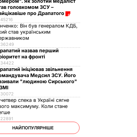
омером". Як золотий медаліст
тав головкомом ЗСУ –
айцікавіше про Драпатого
45216
інченко:
Він був генералом КДБ,
кий став українським
ержавником
36249
рапатий назвав перший
ріоритет на фронті
34422
рапатий ініціював звільнення
омандувача Медсил ЗСУ. Його
азивали "людиною Сирського"
 ЗМІ
30072
 четвер спека в Україні сягне
вого максимуму. Коли стане
егше
22891
НАЙПОПУЛЯРНІШЕ