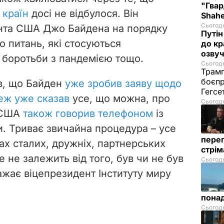
"Гвар
 країн
досі не відбулося. Він
Shahe
Сьогодн
ента США Джо Байдена на порядку
Путін
о питань, які стосуються
до кр
озвуч
 боротьби з пандемією тощо.
Сьогодн
Трамп
боєпр
в, що Байден
уже зробив заяву щодо
Гегс
еж уже сказав
усе, що можна, про
Сьогодн
и США
також говорив телефоном
із
и. Триває звичайна процедура – усе
перег
ах сталих, дружніх, партнерських
стрі
е не залежить від того, був чи не був
Сьогодн
ажає віцепрезидент Інституту миру
понад
Сьогодн