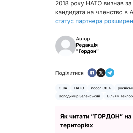
2018 року НАТО визнав з
кандидата на членство в 
статус партнера розшире
Автор
Редакція
"Гордон"
Поділитися
США
НАТО
посол США
російськ
Володимир Зеленський
Вільям Тейлор
Як читати ”ГОРДОН” на
територіях