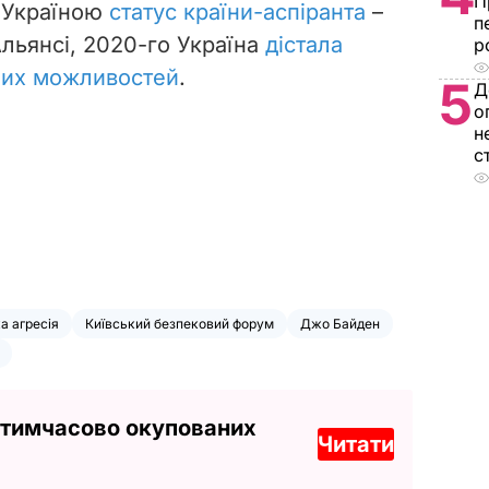
П
а Україною
статус країни-аспіранта
–
п
Альянсі, 2020-го Україна
дістала
р
них можливостей
.
5
Д
о
н
с
а агресія
Київський безпековий форум
Джо Байден
 тимчасово окупованих
Читати