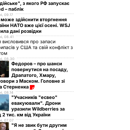
дійське", з якого РФ запускає
d – паблік
і, 09.17
 може здійснити вторгнення
аїни НАТО вже цієї осені. WSJ
ила дані розвідки
і, 08.41
 висловився про запаси
ипасів у США та свій конфлікт з
етом
і, 08.30
Федоров – про шанси
повернутися на посаду,
Драпатого, Хмару,
овори з Маском. Головне зі
ма Стерненка
і, 08.14
"Учасників "есвео"
евакуювали". Дрони
уразили Wildberries за
 2 тис. км від України
і, 07.07
"Я не звик бути другим