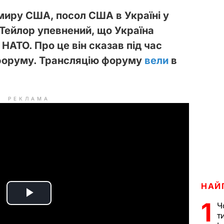
миру США, посол США в Україні у
Тейлор упевнений, що Україна
НАТО. Про це він сказав під час
 форуму. Трансляцію форуму
вели
в
РЕКЛАМА
НАЙ
P
1
Ч
т