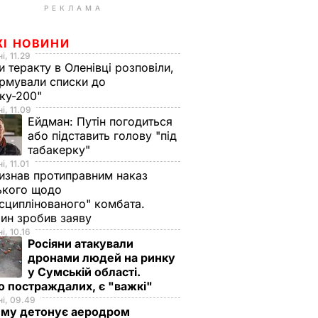
РЕКЛАМА
ЖІ НОВИНИ
і, 11.29
и теракту в Оленівці розповіли,
рмували списки до
ку-200"
і, 11.09
Ейдман:
Путін погодиться
або підставить голову "під
табакерку"
і, 11.01
изнав протиправним наказ
ького щодо
сциплінованого" комбата.
ин зробив заяву
і, 10.16
Росіяни атакували
дронами людей на ринку
у Сумській області.
о постраждалих, є "важкі"
і, 09.49
иму детонує аеродром