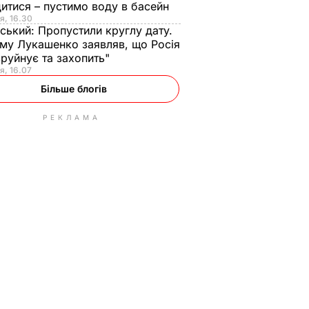
итися – пустимо воду в басейн
я, 16.30
ський:
Пропустили круглу дату.
ому Лукашенко заявляв, що Росія
зруйнує та захопить"
я, 16.07
Більше блогів
РЕКЛАМА