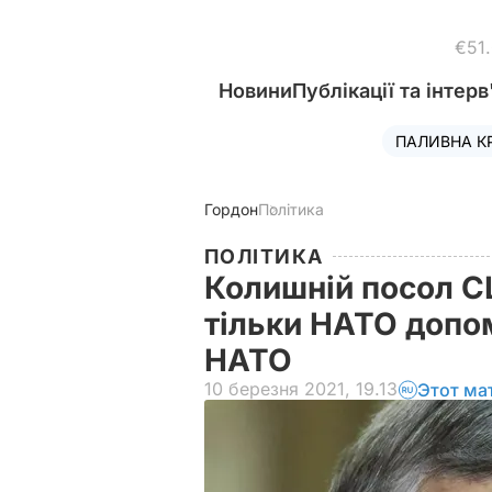
€51
Новини
Публікації та інтерв
ПАЛИВНА К
Гордон
Політика
ПОЛІТИКА
Колишній посол СШ
тільки НАТО допома
НАТО
10 березня 2021, 19.13
Этот ма