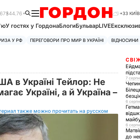
.67
$44.76
+33 КИЇВ
'ю
У гостях у Гордона
Блоги
Бульвар
LIVE
Ексклюзи
РИЗА У РФ
ПЕРЕГОВОРИ ПРО МИР В УКРАЇНІ
ВІДНОСИНИ
СВІ
Ейдм
підст
7 серпн
А в Україні Тейлор: Не
Чепи
Білец
гає Україні, а й Україна –
безц
6 серпн
Гетма
териал также можно прочитать на русском
відшк
майбу
6 серпн
Матві
до не