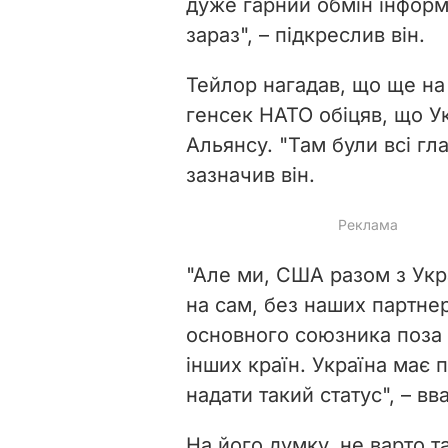
дуже гарний обмін інфор
зараз", – підкреслив він.
Тейлор нагадав, що ще на
генсек НАТО обіцяв, що Ук
Альянсу. "Там були всі глав
зазначив він.
"Але ми, США разом з Ук
на сам, без наших партнер
основного союзника поза 
інших країн. Україна має
надати такий статус", – в
На його думку, не варто 