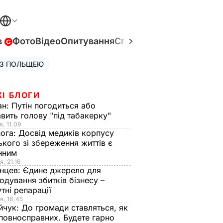
в
Фото
Відео
Опитування
Спецпроєкти
Війна в Укр
 З ПОЛЬЩЕЮ
ЖІ БЛОГИ
ан:
Путін погодиться або
авить голову "під табакерку"
я, 11.09
нога:
Досвід медиків корпусу
ького зі збереження життів є
інним
я, 21.16
нцев:
Єдине джерело для
одування збитків бізнесу –
тні репарації
я, 18.45
йчук:
До громади ставляться, як
повносправних. Будете гарно