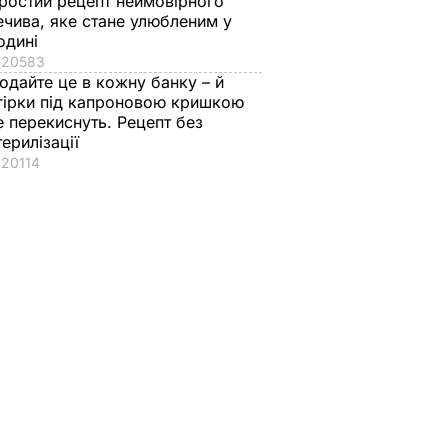
ростий рецепт неймовірного
ечива, яке стане улюбленим у
одині
20583
одайте це в кожну банку – й
гірки під капроновою кришкою
е перекиснуть. Рецепт без
терилізації
20114