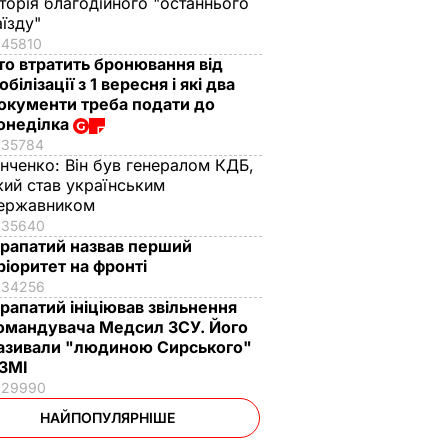
сторія благодійного "останнього
аїзду"
45810
то втратить бронювання від
обілізації з 1 вересня і які два
окументи треба подати до
онеділка
35784
інченко:
Він був генералом КДБ,
кий став українським
ержавником
35640
рапатий назвав перший
ріоритет на фронті
34256
рапатий ініціював звільнення
омандувача Медсил ЗСУ. Його
азивали "людиною Сирського"
 ЗМІ
29990
НАЙПОПУЛЯРНІШЕ