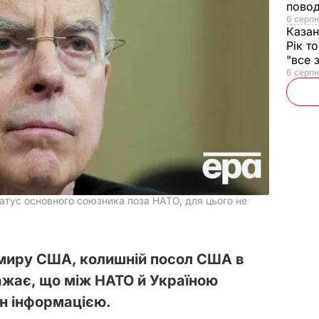
повод
6 серпн
Казан
Рік т
"все 
6 серпн
атус основного союзника поза НАТО, для цього не
 миру США, колишній посол США в
важає, що між НАТО й Україною
ін інформацією.