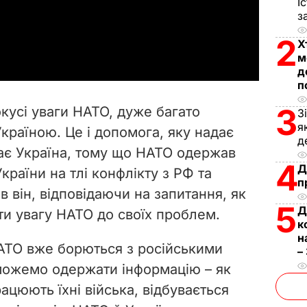
l
І
з
a
2
Х
м
y
д
п
V
3
кусі уваги НАТО, дуже багато
З
i
я
країною. Це і допомога, яку надає
д
дає Україна, тому що НАТО одержав
d
4
Д
країни на тлі конфлікту з РФ та
п
e
ав він, відповідаючи на запитання, як
5
Д
ти увагу НАТО до своїх проблем.
o
к
н
НАТО вже борються з російськими
–
можемо одержати інформацію – як
рацюють їхні війська, відбувається