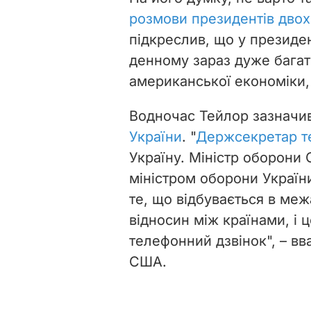
розмови президентів двох
підкреслив, що у презид
денному зараз дуже багат
американської економіки,
Водночас Тейлор зазначи
України
. "
Держсекретар т
Україну. Міністр оборон
міністром оборони Україн
те, що відбувається в меж
відносин між країнами, і ц
телефонний дзвінок", – вв
США.