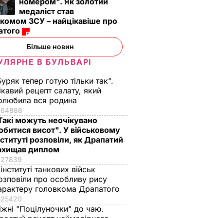
номером". Як золотий
медаліст став
комом ЗСУ – найцікавіше про
атого
Більше новин
УЛЯРНЕ В БУЛЬВАРІ
Буряк тепер готую тільки так".
ікавий рецепт салату, який
олюбила вся родина
64888
Такі можуть неочікувано
обитися висот". У військовому
нституті розповіли, як Драпатий
ахищав диплом
27839
 інституті танкових військ
озповіли про особливу рису
арактеру головкома Драпатого
25420
іжні "Поцілуночки" до чаю.