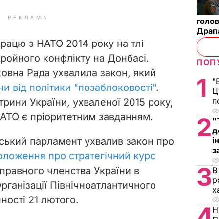
РЕКЛАМА
голов
Драп
працю з НАТО 2014 року на тлі
бройного конфлікту на Донбасі.
ПОП
ховна Рада ухвалила закон, який
1
"
и від політики "позаблоковості"
.
Ц
п
трини України, ухваленої 2015 року,
НАТО є пріоритетним завданням.
2
"
д
нський парламент ухвалив закон про
і
з
оложення про стратегічний курс
3
правного членства України в
В
р
рганізації Північноатлантичного
х
ності 21 лютого.
4
Н