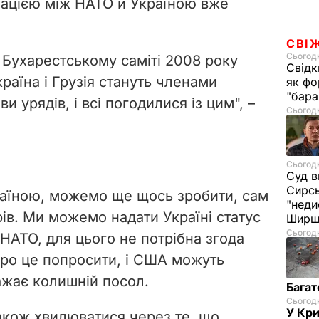
мацією між НАТО й Україною вже
СВІ
Сьогодн
 Бухарестському саміті 2008 року
Свідк
раїна і Грузія стануть членами
як фо
"бара
и урядів, і всі погодилися із цим", –
Сьогодн
Сьогодн
Суд в
Сирс
раїною, можемо ще щось зробити, сам
"неди
ів. Ми можемо надати Україні статус
Ширш
Сьогодн
НАТО, для цього не потрібна згода
 про це попросити, і США можуть
важає колишній посол.
Багат
Сьогодн
У Кр
також хвилюватися через те, що