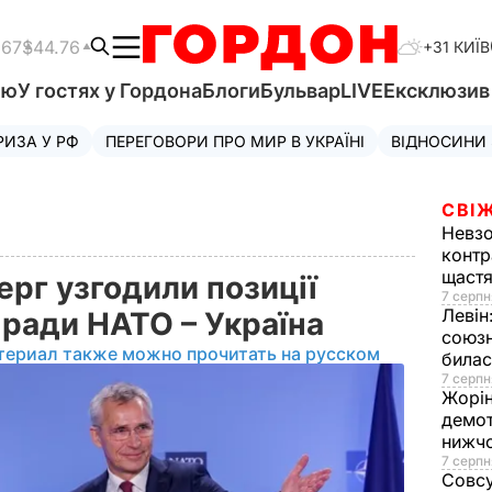
.67
$44.76
+31 КИЇВ
'ю
У гостях у Гордона
Блоги
Бульвар
LIVE
Ексклюзи
РИЗА У РФ
ПЕРЕГОВОРИ ПРО МИР В УКРАЇНІ
ВІДНОСИНИ
СВІЖ
Невз
контр
щаст
ерг узгодили позиції
7 серпн
Левін
 ради НАТО – Україна
союзн
териал также можно прочитать на русском
билас
7 серпн
Жорі
демот
нижч
7 серпн
Совс