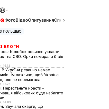
в
Фото
Відео
Опитування
Спецпроєкти
Війна в Укра
 З ПОЛЬЩЕЮ
І БЛОГИ
оров:
Колобок повинен укласти
акт на СВО. Орки помирали б від
я
я, 16.13
:
В України реально немає
иків. Їм важливо, щоб Україна
я, але не перемагала
я, 15.25
н:
Перестаньте красти – і
ивація військових буде набагато
ою
я, 14.03
ун:
Звучали скарги, що