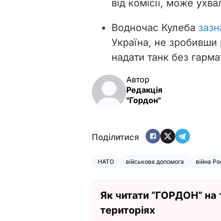
від комісії, може ухва
Водночас Кулеба
зазн
Україна, не зробивши 
надати танк без гарма
Автор
Редакція
"Гордон"
Поділитися
НАТО
військова допомога
війна Ро
Як читати ”ГОРДОН” на
територіях