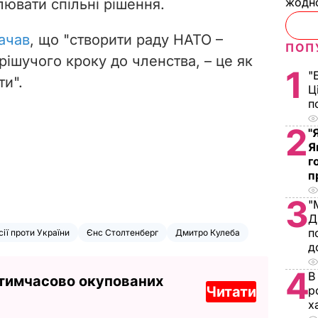
жодн
лювати спільні рішення.
ачав
, що "створити раду НАТО –
ПОП
рішучого кроку до членства, – це як
1
"
ти".
Ц
п
2
"
Я
г
п
3
"
Д
п
сії проти України
Єнс Столтенберг
Дмитро Кулеба
д
4
В
 тимчасово окупованих
р
Читати
х