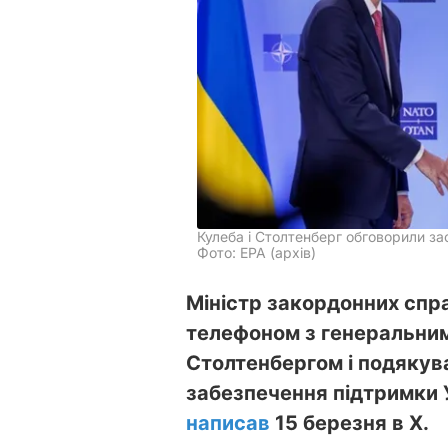
Кулеба і Столтенберг обговорили зас
Фото: EPA (архів)
Міністр закордонних спр
телефоном з генеральни
Столтенбергом і подякува
забезпечення підтримки У
написав
15 березня в Х.