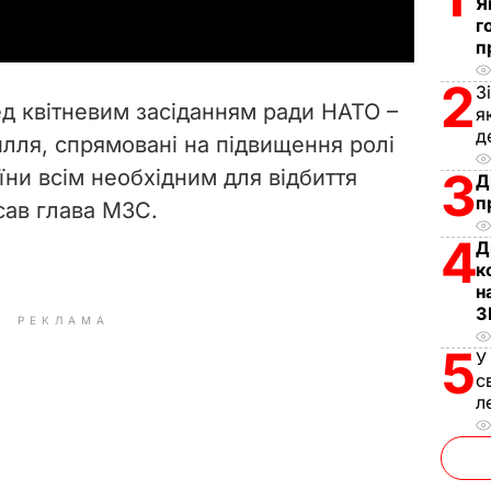
Я
г
y
п
V
2
З
ед квітневим засіданням ради НАТО –
я
i
д
силля, спрямовані на підвищення ролі
3
їни всім необхідним для відбиття
d
Д
п
исав глава МЗС.
e
4
Д
к
o
н
З
РЕКЛАМА
5
У
с
л