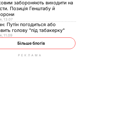
ковим забороняють виходити на
сти. Позиція Генштабу й
борони
я, 13.07
ан:
Путін погодиться або
авить голову "під табакерку"
я, 11.09
Більше блогів
РЕКЛАМА