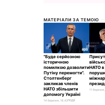
МАТЕРІАЛИ ЗА ТЕМОЮ
"Буде серйозною
Присут
історичною
військо
помилкою дозволити
НАТО в 
Путіну перемогти".
поруши
Столтенберг
міжнар
закликав членів
презид
НАТО збільшити
11 березня,
допомогу Україні
14 березня, 16.42
ПОДІЇ