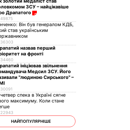
к золотий медаліст став
оловкомом ЗСУ – найцікавіше
ро Драпатого
49875
інченко:
Він був генералом КДБ,
кий став українським
ержавником
36303
рапатий назвав перший
ріоритет на фронті
34460
рапатий ініціював звільнення
омандувача Медсил ЗСУ. Його
азивали "людиною Сирського" –
МІ
30091
 четвер спека в Україні сягне
вого максимуму. Коли стане
егше
22943
НАЙПОПУЛЯРНІШЕ