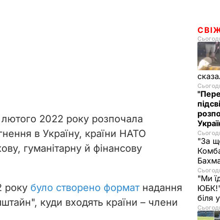
СВІ
Сьогодн
сказа
Сьогодн
"Пере
підсв
розпо
4 лютого 2022 року розпочала
Украї
нення в Україну,
країни НАТО
Сьогодн
"За щ
кову, гуманітарну й фінансову
Комба
Бахма
Сьогодн
"Ми ї
2 року
було створено формат
надання
ЮБК!"
біля
штайн", куди входять країни – члени
Сьогодн