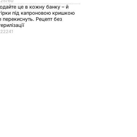
25760
одайте це в кожну банку – й
гірки під капроновою кришкою
е перекиснуть. Рецепт без
терилізації
22241
о – це з
Ситуація на фронті,
військова допомога,
готовка
підготовка до саміту
ня F-16
НАТО. Зеленський у
є за
Швейцарії провів
переговори зі
Столтенбергом
 при
16 січня, 11.11
ПОЛІТИКА