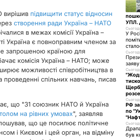
О вирішив
підвищити статус відносин
пошк
УПЛ.
ерез
створення ради Україна – НАТО
Сьогодн
ічалися в межах комісії Україна –
У Рос
поміт
ті
Україна є повноправним членом за
стал
ше запрошеною країною для
Сьогодн
Прези
бачає комісія Україна – НАТО; може
заяву
зширює можливості співробітництва в
Сьогодн
"Жодн
а проведенні спільних навчань, писав
тиско
Щерба
розс
Сьогодн
ає,
що "31 союзник НАТО й Україна
РФ за
по "У
столом на рівних умовах
", заявляв
"Нафт
олошував, що це посилює політичне
Сьогодн
Драпа
сом і Києвом і цей орган, на відміну
був к