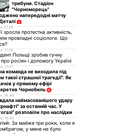
трибуни. Стадіон
"Чорноморець"
оджено напередодні матчу
 Деталі
і, 17.26
ії зросла протестна активність,
или провладні соціологи. Що
ося?
і, 17.20
дент Польщі зробив гучну
 про росіян і допомогу Україні
і, 17.07
а команда не виходила під
м такої страшної трагедії". Як
чов у прямому ефірі
екретив Чорнобиль
і, 16.46
вдала наймасованішого удару
крнафті" за останній час. У
огазі" розповіли про наслідки
і, 16.43
тий: За майже три роки, коли я
омбригом, у мене не було