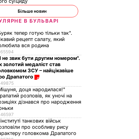
ого суїциду
Більше новин
УЛЯРНЕ В БУЛЬВАРІ
Буряк тепер готую тільки так".
ікавий рецепт салату, який
олюбила вся родина
65594
Я не звик бути другим номером".
к золотий медаліст став
оловкомом ЗСУ – найцікавіше
ро Драпатого
49875
Мішуня, доця народилася!"
рапатий розповів, як уночі на
озиціях дізнався про народження
оньки
46597
 інституті танкових військ
озповіли про особливу рису
арактеру головкома Драпатого