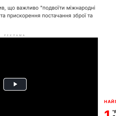
ив, що важливо "подвоїти міжнародні
та прискорення постачання зброї та
РЕКЛАМА
P
l
НАЙ
1
"
a