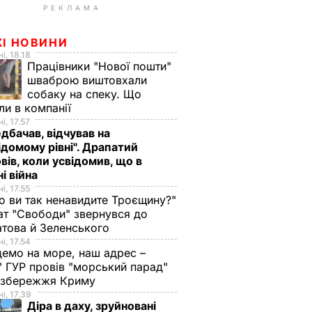
РЕКЛАМА
ЖІ НОВИНИ
і, 18.18
Працівники "Нової пошти"
шваброю виштовхали
собаку на спеку. Що
ли в компанії
і, 17.57
дбачав, відчував на
ідомому рівні". Драпатий
вів, коли усвідомив, що в
ні війна
і, 17.55
о ви так ненавидите Троєщину?"
т "Свободи" звернувся до
това й Зеленського
і, 17.54
демо на море, наш адрес –
 ГУР провів "морський парад"
 узбережжя Криму
і, 17.39
Діра в даху, зруйновані