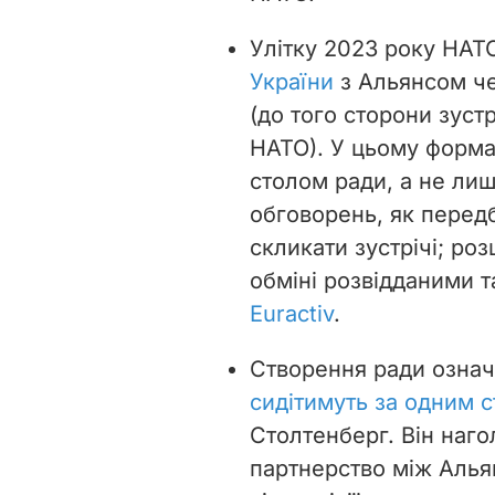
Улітку 2023 року НАТ
України
з Альянсом ч
(до того сторони зустр
НАТО). У цьому форма
столом ради, а не ли
обговорень, як перед
скликати зустрічі; ро
обміні розвідданими т
Euractiv
.
Створення ради означ
сидітимуть за одним 
Столтенберг. Він наг
партнерство між Альян