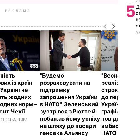
5
Д
РЕКЛАМА
о
н
с
ність
"Будемо
"Весна 2024-г
вих із країн
розраховувати на
реалістичних
Україні не
підтримку
строків". Під
ть жодних
запрошення України
до передаван
одних норм –
в НАТО". Зеленський
Україні трива
ент Чехії
зустрівся з Рютте й
графіком,
побажав йому успіху
повідомила
 11.24
ПОЛІТИКА
на шляху до посади
амбасадорка
генсека Альянсу
НАТО