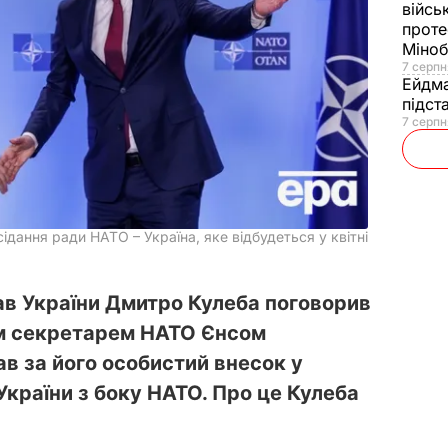
війсь
проте
Міно
7 серпн
Ейдм
підст
7 серпн
ідання ради НАТО – Україна, яке відбудеться у квітні
ав України Дмитро Кулеба поговорив
м секретарем НАТО Єнсом
в за його особистий внесок у
країни з боку НАТО. Про це Кулеба