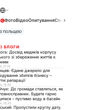
в
Фото
Відео
Опитування
Спецпроєкти
Війна в Укра
 З ПОЛЬЩЕЮ
І БЛОГИ
нога:
Досвід медиків корпусу
ького зі збереження життів є
інним
я, 21.16
нцев:
Єдине джерело для
одування збитків бізнесу –
тні репарації
я, 18.45
йчук:
До громади ставляться, як
повносправних. Будете гарно
итися – пустимо воду в басейн
я, 16.30
ський:
Пропустили круглу дату.