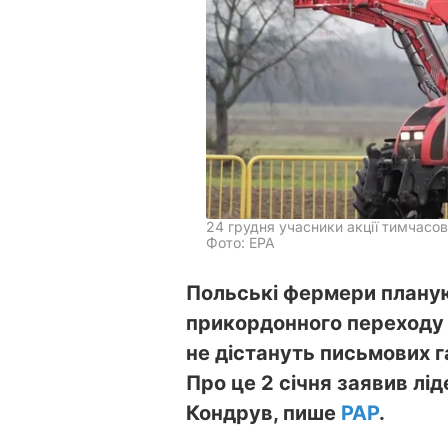
24 грудня учасники акції тимчасо
Фото: ЕРА
Польські фермери планую
прикордонного переходу 
не дістануть письмових г
Про це 2 січня заявив лі
Кондрув, пише
PAP
.