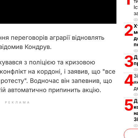
a
т
І
з
y
2
Х
V
м
ня переговорів аграрії відновлять
д
i
п
овідомив Кондрув.
3
d
Д
кувався з поліцією та кризовою
п
e
онфлікт на кордоні, і заявив, що "все
4
З
ротесту". Водночас він запевнив, що
я
o
д
ій автоматично припинить акцію.
5
Д
РЕКЛАМА
к
н
З