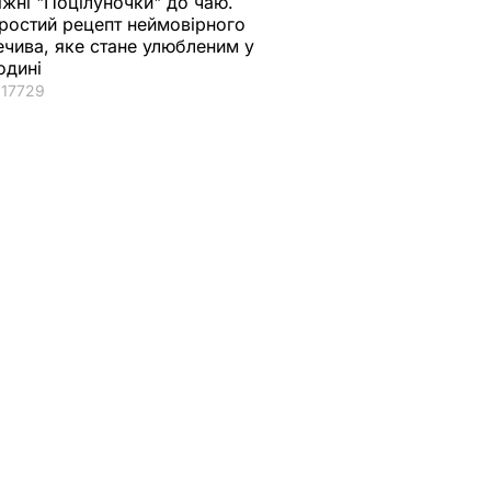
іжні "Поцілуночки" до чаю.
ростий рецепт неймовірного
ечива, яке стане улюбленим у
одині
17729