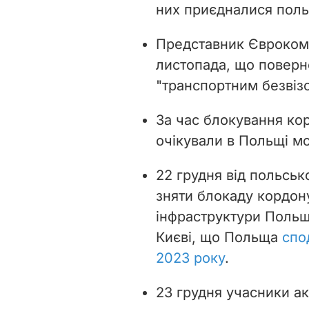
них приєдналися поль
Представник Єврокомі
листопада, що поверне
"транспортним безвіз
За час блокування к
очікували в Польщі мо
22 грудня від польськ
зняти блокаду кордону
інфраструктури Польщ
Києві, що Польща
спо
2023 року
.
23 грудня учасники ак