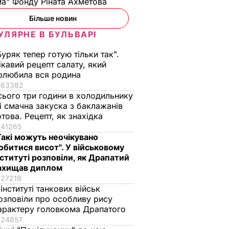
а" Фонду Ріната Ахметова
Більше новин
УЛЯРНЕ В БУЛЬВАРІ
Буряк тепер готую тільки так".
ікавий рецепт салату, який
олюбила вся родина
63382
сього три години в холодильнику
 і смачна закуска з баклажанів
отова. Рецепт, як знахідка
41265
Такі можуть неочікувано
обитися висот". У військовому
нституті розповіли, як Драпатий
ахищав диплом
27219
 інституті танкових військ
озповіли про особливу рису
арактеру головкома Драпатого
24857