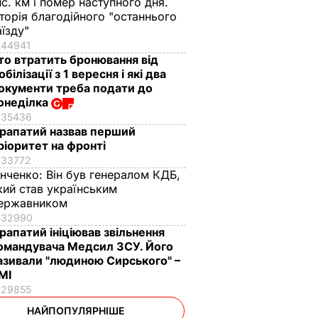
ис. км і помер наступного дня.
сторія благодійного "останнього
аїзду"
44941
то втратить бронювання від
обілізації з 1 вересня і які два
окументи треба подати до
онеділка
35436
рапатий назвав перший
ріоритет на фронті
33772
інченко:
Він був генералом КДБ,
кий став українським
ержавником
32990
рапатий ініціював звільнення
омандувача Медсил ЗСУ. Його
азивали "людиною Сирського" –
МІ
29855
НАЙПОПУЛЯРНІШЕ