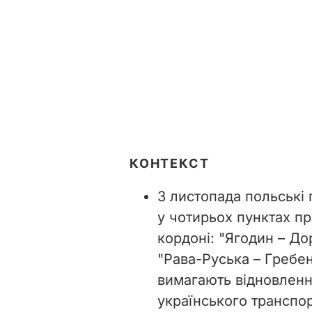
КОНТЕКСТ
З листопада польські
у чотирьох пунктах п
кордоні: "Ягодин – До
"Рава-Руська – Гребен
вимагають відновленн
українського транспор