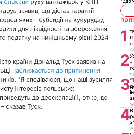
"Вдом
я блокади
руху вантажівок у КПП
ндрув заявив, що дістав гарантії
серед яких – субсидії на кукурудзу,
ПОП
едити для ліквідності та збереження
1
"
го податку на нинішньому рівні 2024
Ц
п
2
У
істр країни Дональд Туск заявив на
–
г
льщі
наближається до припинення
3
ників. "Я сподіваюся, що наші зусилля
"
д
исту інтересів польських
і
 приведуть до деескалації і, отже, до
з
– сказав Туск.
4
В
р
х