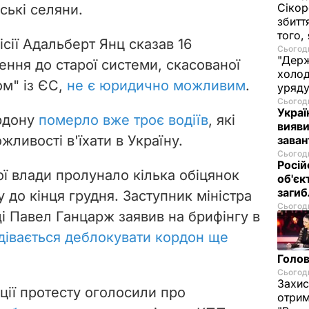
Сікор
ські селяни.
збитт
того,
сії Адальберт Янц сказав 16
Сьогодн
"Держ
ння до старої системи, скасованої
холод
ом" із ЄС,
не є юридично можливим
.
уряд
Сьогодн
Украї
ордону
померло вже троє водіїв
, які
вияви
жливості в'їхати в Україну.
зава
Сьогодн
Росій
ої влади пролунало кілька обіцянок
об'єк
загиб
 до кінця грудня.
Заступник міністра
Сьогодн
і Павел Ганцарж заявив на брифінгу в
дівається деблокувати кордон ще
Голов
Сьогодн
Захис
ції протесту оголосили про
отрим