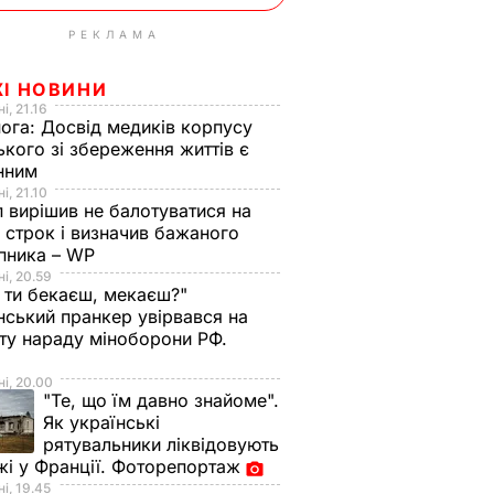
РЕКЛАМА
ЖІ НОВИНИ
і, 21.16
нога:
Досвід медиків корпусу
ького зі збереження життів є
інним
і, 21.10
 вирішив не балотуватися на
й строк і визначив бажаного
пника – WP
і, 20.59
 ти бекаєш, мекаєш?"
нський пранкер увірвався на
ту нараду міноборони РФ.
о
і, 20.00
"Те, що їм давно знайоме".
Як українські
рятувальники ліквідовують
і у Франції. Фоторепортаж
і, 19.45