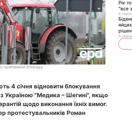
Рік т
"все 
6 серпн
Біден
яйцях
рішен
6 серпн
во припинили блокаду
ть 4 січня відновити блокування
з Україною "Медика – Шегині", якщо
арантій щодо виконання їхніх вимог.
дер протестувальників Роман