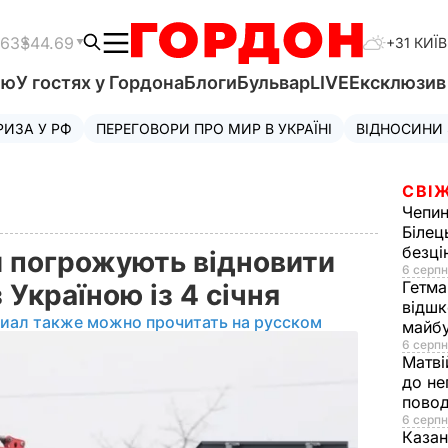
.63
$44.69
+31 КИЇВ
'ю
У гостях у Гордона
Блоги
Бульвар
LIVE
Ексклюзи
РИЗА У РФ
ПЕРЕГОВОРИ ПРО МИР В УКРАЇНІ
ВІДНОСИНИ
СВІЖ
Чепи
Білец
безц
 погрожують відновити
6 серпн
Гетма
 Україною із 4 січня
відшк
иал также можно прочитать на русском
майбу
6 серпн
Матві
до не
повод
6 серпн
Казан