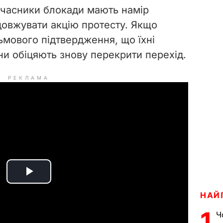
 учасники блокади мають намір
довжувати акцію протесту. Якщо
ьмового підтвердження, що їхні
ни обіцяють знову перекрити перехід.
РЕКЛАМА
P
НАЙ
l
1
Ч