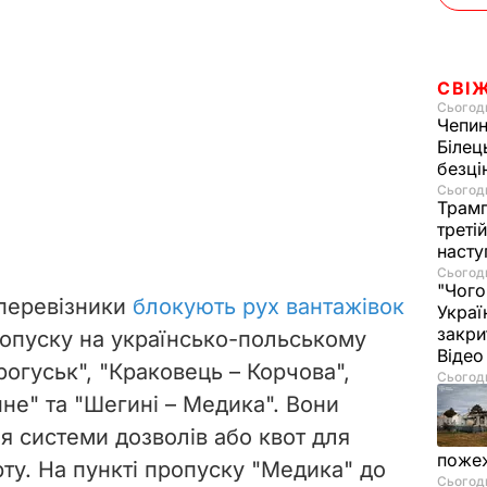
СВІ
Сьогодн
Чепи
Білец
безц
Сьогодн
Трамп
треті
насту
Сьогодн
"Чого
 перевізники
блокують рух вантажівок
Украї
закри
ропуску на українсько-польському
Віде
рогуськ", "Краковець – Корчова",
Сьогодн
не" та "Шегині – Медика". Вони
я системи дозволів або квот для
пожеж
ту. На пункті пропуску "Медика" до
Сьогодн