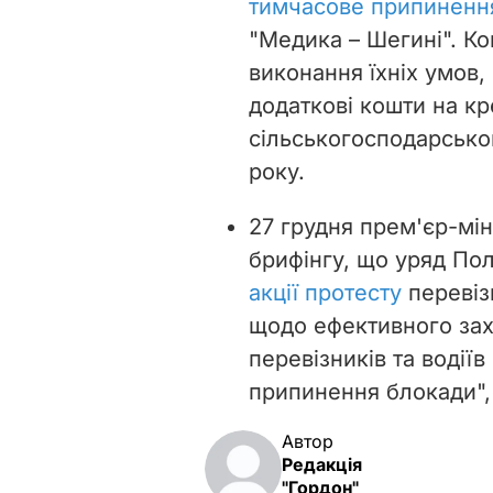
тимчасове припиненн
"Медика – Шегині". Ко
виконання їхніх умов, 
додаткові кошти на кр
сільськогосподарсько
року.
27 грудня прем'єр-мін
брифінгу, що уряд По
акції протесту
перевіз
щодо ефективного зах
перевізників та водіїв
припинення блокади", 
Автор
Редакція
"Гордон"