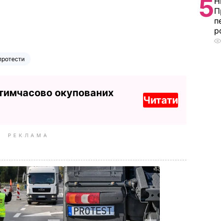
5
Н
П
п
р
протести
 тимчасово окупованих
Читати
РЕКЛАМА