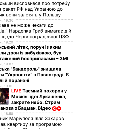
ський висловився про потребу
я ракет РФ над Україною до
 як вони залетять у Польщу
і, 19.36
ава не може чекати до
ів." Нардепка Гриб вимагає дій
у щодо Червоноградської ЦЗФ
і, 19.29
нський літак, поруч із яким
ли дрон із вибухівкою, був
нтажений боєприпасами – ЗМІ
і, 19.07
ська "Бандероль" знищила
ти "Укрпошти" в Павлограді. Є
лі й поранені
і, 19.03
LIVE
Таємний похорон у
Москві, ідеї Лукашенка,
закрите небо. Стрим
анова з Бацман. Відео
і, 18.58
ник Маріуполя Ілля Захаров
ав квартиру за програмою