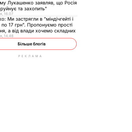
ому Лукашенко заявляв, що Росія
зруйнує та захопить"
я, 16.07
ко:
Ми застрягли в "міндічгейті і
 по 17 грн". Пропонуємо прості
ня, а від влади хочемо складних
я, 14.48
Більше блогів
РЕКЛАМА