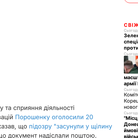
СВІ
Сьогодн
Зелен
спеці
проти
Сьогодн
масш
армії
Сьогодн
Коміт
Корец
новог
 та сприяння діяльності
Сьогодн
зацій
Порошенку оголосили 20
"Місц
Донец
 казав, що
підозру "засунули у щілину
ймові
 що документ надіслали поштою.
війс