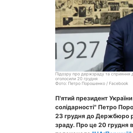
Підозру про держзраду та сприяння д
оголосили 20 грудня
Фото: Петро Порошенко / Facebook
П'ятий президент України
солідарності" Петро Пор
23 грудня до Держбюро р
зраду. Про це 20 грудня в