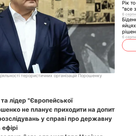
Рік т
"все 
6 серпн
Біден
яйцях
рішен
6 серпн
іяльності терористичних організацій Порошенку
 та лідер "Європейської
ошенко не планує приходити на допит
озслідувань у справі про державну
 ефірі