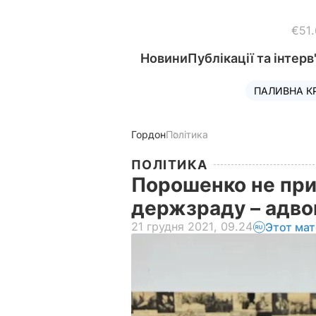
€51
Новини
Публікації та інтерв
ПАЛИВНА К
Гордон
Політика
ПОЛІТИКА
Порошенко не прий
держзраду – адв
21 грудня 2021, 09.24
Этот мат