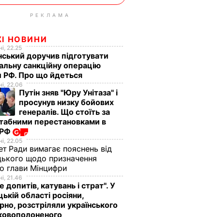
РЕКЛАМА
ЖІ НОВИНИ
і, 22.25
ський доручив підготувати
альну санкційну операцію
 РФ. Про що йдеться
і, 22.06
Путін зняв "Юру Унітаза" і
просунув низку бойових
генералів. Що стоїть за
табними перестановками в
 РФ
і, 22.05
ет Ради вимагає пояснень від
ького щодо призначення
о глави Мінцифри
і, 21.46
е допитів, катувань і страт". У
ькій області росіяни,
рно, розстріляли українського
ьковополоненого