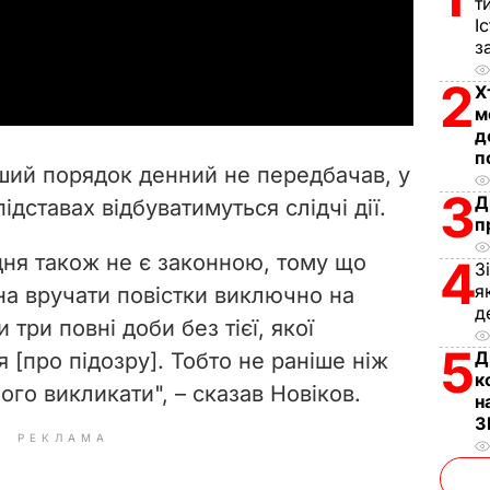
l
т
І
a
з
2
Х
y
м
д
V
п
ший порядок денний не передбачав, у
i
3
Д
ідставах відбуватимуться слідчі дії.
п
d
дня також не є законною, тому що
4
З
e
я
на вручати повістки виключно на
д
 три повні доби без тієї, якої
o
5
Д
 [про підозру]. Тобто не раніше ніж
к
ого викликати", – сказав Новіков.
н
З
РЕКЛАМА