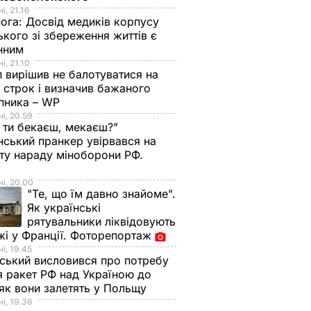
і, 21.16
нога:
Досвід медиків корпусу
ького зі збереження життів є
інним
і, 21.10
 вирішив не балотуватися на
й строк і визначив бажаного
пника – WP
і, 20.59
 ти бекаєш, мекаєш?"
нський пранкер увірвався на
ту нараду міноборони РФ.
о
і, 20.00
"Те, що їм давно знайоме".
Як українські
рятувальники ліквідовують
і у Франції. Фоторепортаж
і, 19.45
ський висловився про потребу
я ракет РФ над Україною до
 як вони залетять у Польщу
і, 19.36