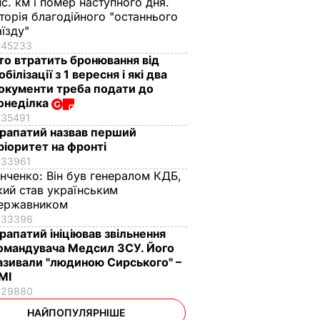
ис. км і помер наступного дня.
сторія благодійного "останнього
аїзду"
45233
то втратить бронювання від
обілізації з 1 вересня і які два
окументи треба подати до
онеділка
35491
рапатий назвав перший
ріоритет на фронті
33961
інченко:
Він був генералом КДБ,
кий став українським
ержавником
33396
рапатий ініціював звільнення
омандувача Медсил ЗСУ. Його
азивали "людиною Сирського" –
МІ
29880
НАЙПОПУЛЯРНІШЕ