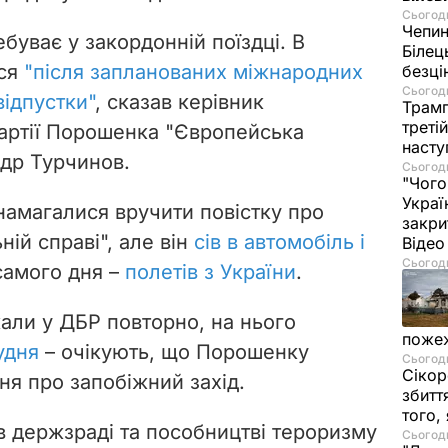
Сьогодн
Чепи
уває у закордонній поїздці. В
Білец
ься
"після запланованих міжнародних
безц
Сьогодн
відпустки"
, сказав керівник
Трамп
треті
артії Порошенка "Європейська
насту
ндр Турчинов.
Сьогодн
"Чого
Украї
намагалися вручити повістку про
закри
ній справі", але він
сів в автомобіль і
Віде
Сьогодн
 самого дня –
полетів з України
.
али у ДБР повторно, на нього
пожеж
удня
– очікують, що Порошенку
Сьогодн
Сікор
ня про запобіжний захід.
збитт
того,
 держзраді та пособництві тероризму
Сьогодн