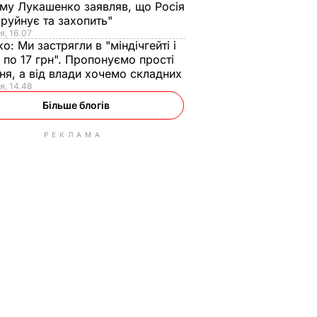
ому Лукашенко заявляв, що Росія
зруйнує та захопить"
я, 16.07
ко:
Ми застрягли в "міндічгейті і
 по 17 грн". Пропонуємо прості
ня, а від влади хочемо складних
я, 14.48
Більше блогів
РЕКЛАМА