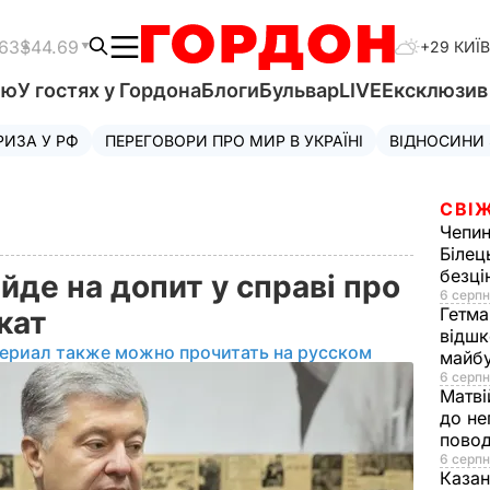
.63
$44.69
+29 КИЇВ
'ю
У гостях у Гордона
Блоги
Бульвар
LIVE
Ексклюзи
РИЗА У РФ
ПЕРЕГОВОРИ ПРО МИР В УКРАЇНІ
ВІДНОСИНИ
СВІЖ
Чепи
Білец
безц
де на допит у справі про
6 серпн
Гетма
окат
відшк
ериал также можно прочитать на русском
майбу
6 серпн
Матві
до не
повод
6 серпн
Казан