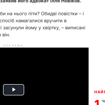
заявив його адвокат Ілля Новіков.
би на нього піти? Обидві повістки – і
 спосіб намагалися вручити в
ні засунули йому у хвіртку, – виписані
 він.
РЕКЛАМА
НАЙ
P
1
Ч