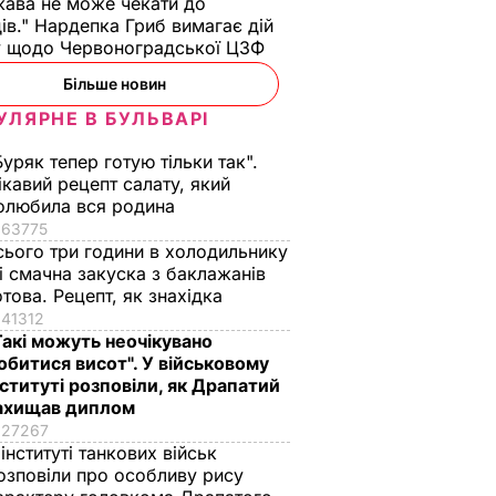
ава не може чекати до
ів." Нардепка Гриб вимагає дій
у щодо Червоноградської ЦЗФ
Більше новин
УЛЯРНЕ В БУЛЬВАРІ
Буряк тепер готую тільки так".
ікавий рецепт салату, який
олюбила вся родина
63775
сього три години в холодильнику
 і смачна закуска з баклажанів
отова. Рецепт, як знахідка
41312
Такі можуть неочікувано
обитися висот". У військовому
нституті розповіли, як Драпатий
ахищав диплом
27267
 інституті танкових військ
озповіли про особливу рису