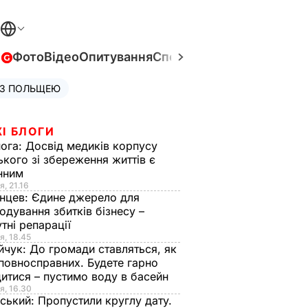
в
Фото
Відео
Опитування
Спецпроєкти
Війна в Укра
 З ПОЛЬЩЕЮ
І БЛОГИ
нога:
Досвід медиків корпусу
ького зі збереження життів є
інним
я, 21.16
нцев:
Єдине джерело для
одування збитків бізнесу –
тні репарації
я, 18.45
йчук:
До громади ставляться, як
повносправних. Будете гарно
итися – пустимо воду в басейн
я, 16.30
ський:
Пропустили круглу дату.