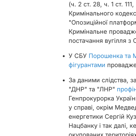
(ч. 2 ст. 28, ч. 1 ст. 111
Кримінального кодекс
"Опозиційної платфор
Кримінальне провадже
постачання вугілля з
У СБУ
Порошенка та 
фігурантами
провадже
За даними слідства, з
"ДНР" та "ЛНР"
профі
Генпрокурорка Україн
у справі, окрім Медве
енергетики Сергій Куз
Нацбанку і так далі, 
окупованих територія