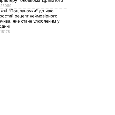
арактеру головкома Драпатого
25089
іжні "Поцілуночки" до чаю.
ростий рецепт неймовірного
ечива, яке стане улюбленим у
одині
18178