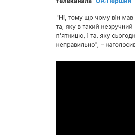
телеканала
"UA:Перший"
"Ні, тому що чому він мав 
та, яку в такий незручний
п'ятницю, і та, яку сьогод
неправильно", – наголосив