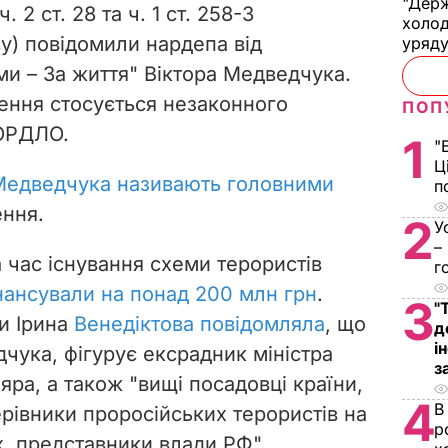
"Держ
, ч. 2 ст. 28 та ч. 1 ст. 258-3
холод
у) повідомили нардепа від
уряд
ми – За життя" Віктора Медведчука.
ння стосується незаконного
ПОП
 ОРДЛО.
1
"
Ц
Медведчука називають головними
п
ння.
2
У
–
а час існування схеми терористів
г
нансували на понад 200 млн грн
.
3
"
и Ірина
Венедіктова повідомляла
, що
д
і
дчука, фігурує ексрадник міністра
з
яра, а також "вищі посадовці країни,
4
В
керівники проросійських терористів на
р
х, представники влади РФ".