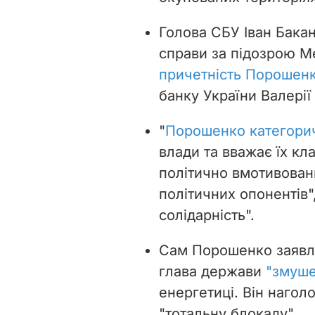
Голова СБУ Іван Бака
справи за підозрою 
причетність Порошен
банку України Валерії
"
Порошенко категорич
влади та вважає їх к
політично вмотивовани
політичних опонентів"
солідарність".
Сам Порошенко заявляв
глава держави
"змуше
енергетиці. Він нагол
"тотальну блокаду".