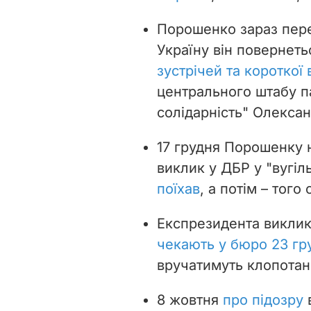
Порошенко зараз переб
Україну він повернет
зустрічей та короткої 
центрального штабу п
солідарність" Олекса
17 грудня Порошенку 
виклик у ДБР у "вугіль
поїхав
, а потім – того
Експрезидента виклик
чекають у бюро 23 гр
вручатимуть клопотан
8 жовтня
про підозру
в