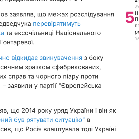
х
5
Н
нов заявляв, що межах розслідування
П
Медведчука
перевірятимуть
п
р
ка
та ексочільниці Національного
 Гонтаревої.
но відкидає звинувачення
з боку
ласичним зразком сфабрикованих,
х справ та чорного піару проти
, – заявили у партії "Європейська
, що 2014 року уряд України і він як
ний був рятувати ситуацію"
в
осив, що Росія влаштувала тоді Україні