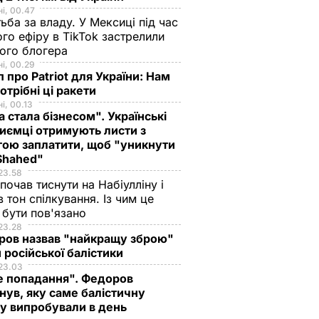
і, 00.47
ьба за владу. У Мексиці під час
го ефіру в TikTok застрелили
ого блогера
і, 00.29
 про Patriot для України: Нам
отрібні ці ракети
і, 00.13
а стала бізнесом". Українські
иємці отримують листи з
ою заплатити, щоб "уникнути
 Shahed"
23.58
 почав тиснути на Набіулліну і
в тон спілкування. Із чим це
бути пов'язано
23.28
ров назвав "найкращу зброю"
 російської балістики
23.03
е попадання". Федоров
нув, яку саме балістичну
у випробували в день