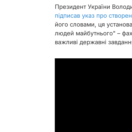
Президент України Волод
підписав указ про створе
його словами, ця установа
людей майбутнього" – фах
важливі державні завдання