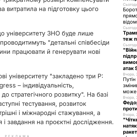
Сьогодн
а витратила на підготовку цього
Борот
прямо
відом
Сьогодн
 до університету ЗНО буде лише
Трамп
теж п
 проводитимуть "детальні співбесіди
Сьогодн
"Війн
ини працювати й генерувати нові
підпр
вимог
атак
Вчора, 
ві університету "закладено три P:
Путін
ogress – індивідуальність,
зміни
може 
 до стратегічного розвитку". На базі
Вчора, 
Федо
ступні тестування, розвиток
проти
рішні і міжнародні стажування, а
Вчора, 
"Чітк
 і завдання на проєктні дослідження.
натяк
ракет
РЕКЛАМА