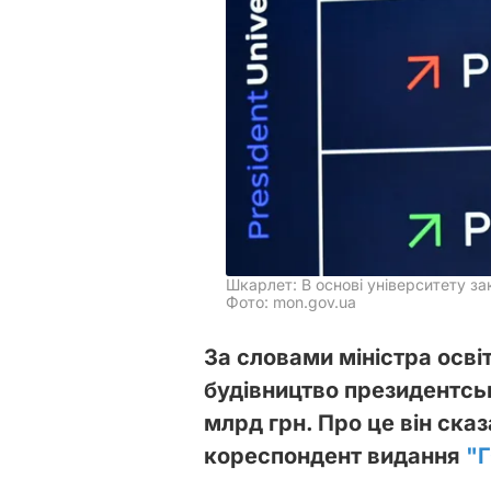
Шкарлет: В основі університету за
Фото: mon.gov.ua
За словами міністра осві
будівництво президентсь
млрд грн. Про це він ска
кореспондент видання
"