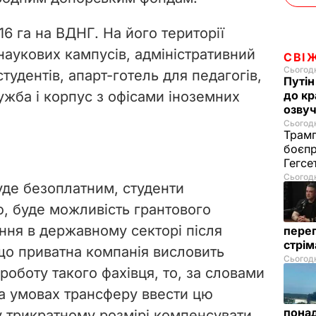
16 га на ВДНГ. На його території
наукових кампусів, адміністративний
СВІ
Сьогодн
тудентів, апарт-готель для педагогів,
Путін
ужба і корпус з офісами іноземних
до кр
озвуч
Сьогодн
Трамп
боєпр
Гегс
Сьогодн
де безоплатним, студенти
, буде можливість грантового
ння в державному секторі після
перег
стрі
що приватна компанія висловить
Сьогодн
роботу такого фахівця, то, за словами
а умовах трансферу ввести цю
понад
 у трикратному розмірі компенсувати