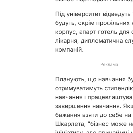
Під університет відведуть 
будуть, окрім профільних 
корпус, апарт-готель для с
лікарня, дипломатична сл
компаній.
Планують, що навчання бу
отримуватимуть стипендію
навчання і працевлаштува
завершення навчання. Як
бажання взяти до себе на 
Шкарлета, "бізнес може н
ініціативу, але принаймні