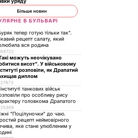
авки уряду
Більше новин
УЛЯРНЕ В БУЛЬВАРІ
Буряк тепер готую тільки так".
ікавий рецепт салату, який
олюбила вся родина
64722
Такі можуть неочікувано
обитися висот". У військовому
нституті розповіли, як Драпатий
ахищав диплом
27673
 інституті танкових військ
озповіли про особливу рису
арактеру головкома Драпатого
25369
іжні "Поцілуночки" до чаю.
ростий рецепт неймовірного
ечива, яке стане улюбленим у
одині