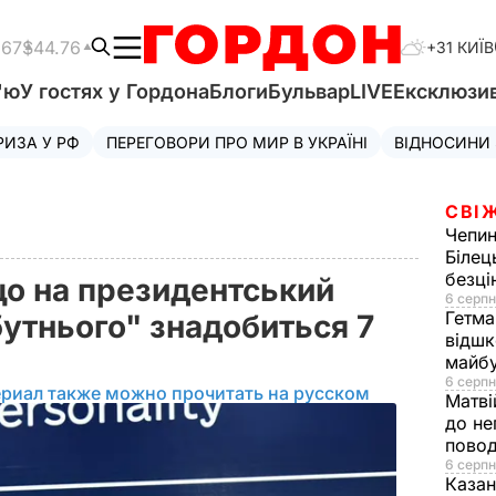
.67
$44.76
+31 КИЇВ
'ю
У гостях у Гордона
Блоги
Бульвар
LIVE
Ексклюзи
РИЗА У РФ
ПЕРЕГОВОРИ ПРО МИР В УКРАЇНІ
ВІДНОСИНИ
СВІ
Чепи
Білец
безц
що на президентський
6 серпн
Гетма
утнього" знадобиться 7
відшк
майбу
6 серпн
ериал также можно прочитать на русском
Матві
до не
повод
6 серпн
Казан