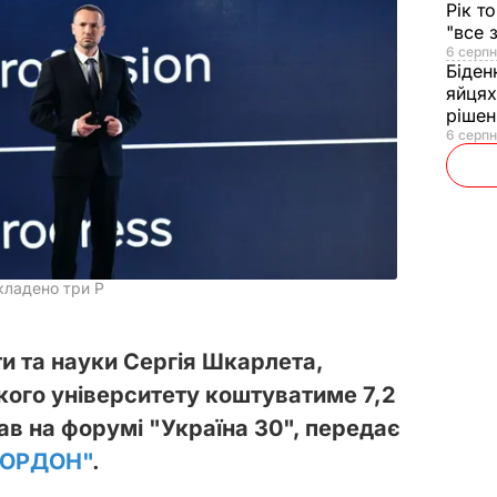
Рік т
"все 
6 серпн
Біден
яйцях
рішен
6 серпн
кладено три P
ти та науки Сергія Шкарлета,
кого університету коштуватиме 7,2
зав на форумі "Україна 30", передає
ГОРДОН"
.