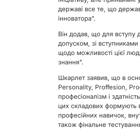
державі все те, що держав
інноватора".
Він додав, що для вступу
допуском, зі вступниками
щодо можливості цієї люд
знання".
Шкарлет заявив, що в осно
Personality, Proffesion, Pr
професіоналізм і здатність
цих складових формують в
професійних навичок, внут
також фінальне тестування