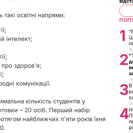
відст
 такі освітні напрями:
ПОП
ії;
1
"
Ц
й інтелект;
п
2
"
ії;
д
а про здоров'я;
і
з
ї;
родні комунікації.
3
В
р
х
имальна кількість студентів у
4
товки – 20 осіб. П
ерший набір
Н
П
ротягом найближчих п'яти років їхня
п
0.
р