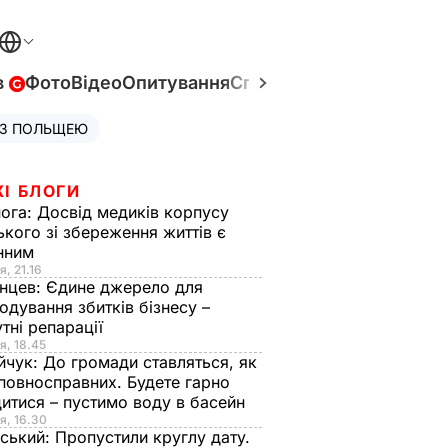
в
Фото
Відео
Опитування
Спецпроєкти
Війна в Укр
 З ПОЛЬЩЕЮ
ЖІ БЛОГИ
нога:
Досвід медиків корпусу
ького зі збереження життів є
інним
я, 21.16
нцев:
Єдине джерело для
одування збитків бізнесу –
тні репарації
я, 18.45
йчук:
До громади ставляться, як
повносправних. Будете гарно
итися – пустимо воду в басейн
я, 16.30
ський:
Пропустили круглу дату.