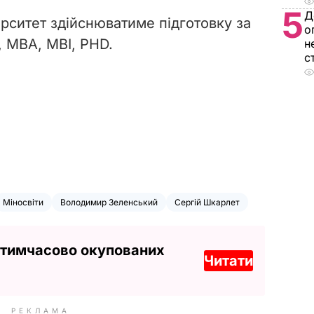
5
Д
ерситет здійснюватиме підготовку за
о
, MBA, MBI,
PHD.
н
с
Міносвіти
Володимир Зеленський
Сергій Шкарлет
 тимчасово окупованих
Читати
РЕКЛАМА