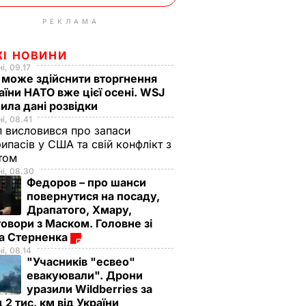
РЕКЛАМА
ЖІ НОВИНИ
і, 09.17
 може здійснити вторгнення
аїни НАТО вже цієї осені. WSJ
ила дані розвідки
і, 08.41
 висловився про запаси
ипасів у США та свій конфлікт з
етом
і, 08.30
Федоров – про шанси
повернутися на посаду,
Драпатого, Хмару,
овори з Маском. Головне зі
ма Стерненка
і, 08.14
"Учасників "есвео"
евакуювали". Дрони
уразили Wildberries за
 2 тис. км від України