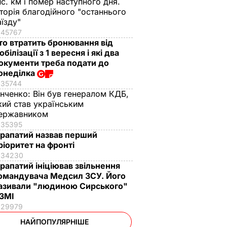
ис. км і помер наступного дня.
сторія благодійного "останнього
аїзду"
45767
то втратить бронювання від
обілізації з 1 вересня і які два
окументи треба подати до
онеділка
35744
інченко:
Він був генералом КДБ,
кий став українським
ержавником
35395
рапатий назвав перший
ріоритет на фронті
34230
рапатий ініціював звільнення
омандувача Медсил ЗСУ. Його
азивали "людиною Сирського"
 ЗМІ
29979
НАЙПОПУЛЯРНІШЕ