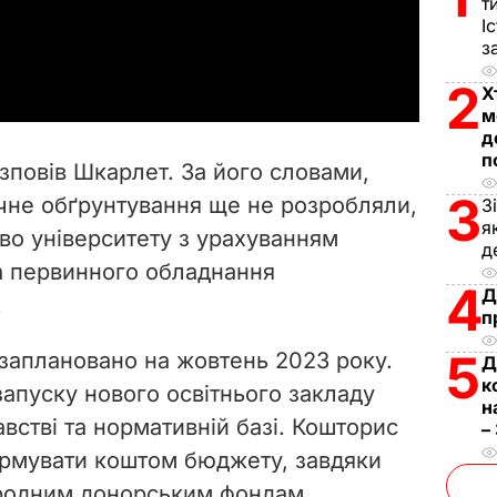
т
І
a
з
2
y
Х
м
д
V
п
зповів Шкарлет. За його словами,
i
3
чне обґрунтування ще не розробляли,
З
я
во університету з урахуванням
d
д
та первинного обладнання
4
e
Д
.
п
o
5
 заплановано на жовтень 2023 року.
Д
к
запуску нового освітнього закладу
н
австві та нормативній базі. Кошторис
–
ормувати коштом бюджету, завдяки
ародним донорським фондам.