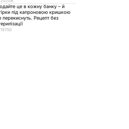
20208
одайте це в кожну банку – й
гірки під капроновою кришкою
е перекиснуть. Рецепт без
терилізації
19750