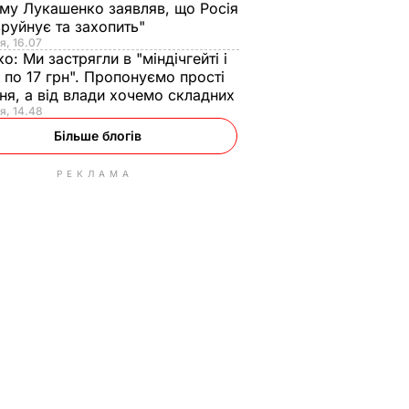
ому Лукашенко заявляв, що Росія
зруйнує та захопить"
я, 16.07
ко:
Ми застрягли в "міндічгейті і
 по 17 грн". Пропонуємо прості
ня, а від влади хочемо складних
я, 14.48
Більше блогів
РЕКЛАМА