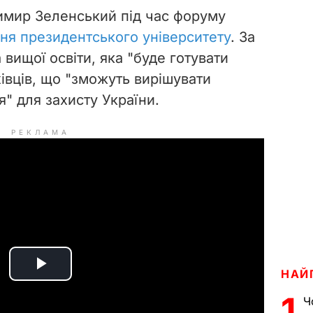
имир Зеленський під час форуму
ння президентського університету
. За
 вищої освіти, яка "буде готувати
івців, що "зможуть вирішувати
" для захисту України.
РЕКЛАМА
НАЙ
P
1
Ч
l