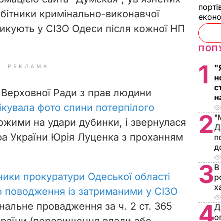
порті
обітники кримінально-виконавчої
екон
тикують у СІЗО Одеси після кожної НП
ПОП
1
"
РЕКЛАМА
н
с
 Верховної Ради з прав людини
н
ікувала фото спини потерпілого
2
"
хожими на удари дубинки, і звернулася
Д
а України Юрія Луценка з проханням
п
д
3
В
ники прокуратури Одеської області
р
х
 поводження із затриманими у СІЗО
4
інальне провадження за ч. 2 ст. 365
Д
о
країни (перевищення влади або