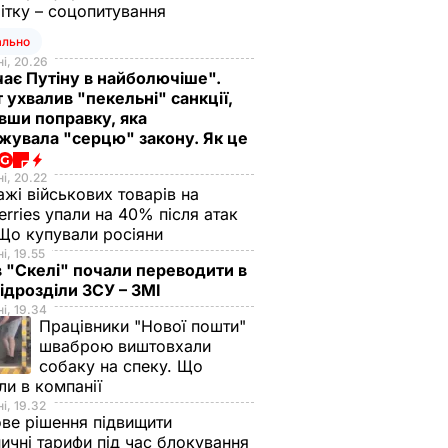
ітку – соцопитування
ально
і, 20.26
ає Путіну в найболючіше".
 ухвалив "пекельні" санкції,
вши поправку, яка
жувала "серцю" закону. Як це
і, 20.22
жі військових товарів на
erries упали на 40% після атак
Що купували росіяни
і, 19.55
в "Скелі" почали переводити в
підрозділи ЗСУ – ЗМІ
і, 19.34
Працівники "Нової пошти"
шваброю виштовхали
собаку на спеку. Що
ли в компанії
і, 19.32
ве рішення підвищити
ничні тарифи під час блокування