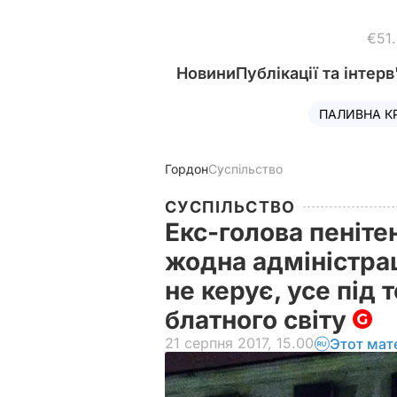
€51
Новини
Публікації та інтерв
ПАЛИВНА К
Гордон
Суспільство
СУСПІЛЬСТВО
Екс-голова пеніте
жодна адміністрац
не керує, усе під
блатного світу
21 серпня 2017, 15.00
Этот мат