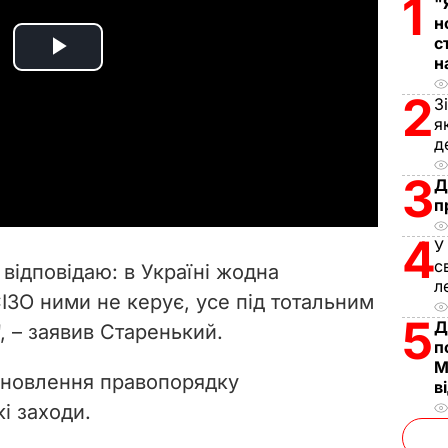
1
"
н
с
P
н
2
З
l
я
д
a
3
Д
y
п
4
V
У
с
відповідаю: в Україні жодна
л
i
СІЗО ними не керує, усе під тотальним
5
Д
, – заявив Старенький.
d
п
М
e
ідновлення правопорядку
в
і заходи.
o