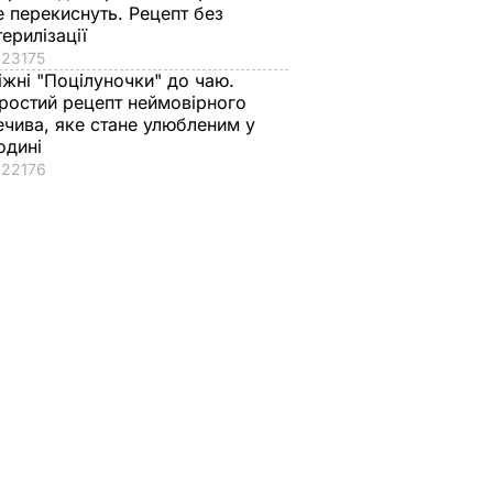
е перекиснуть. Рецепт без
терилізації
23175
іжні "Поцілуночки" до чаю.
ростий рецепт неймовірного
ечива, яке стане улюбленим у
одині
22176