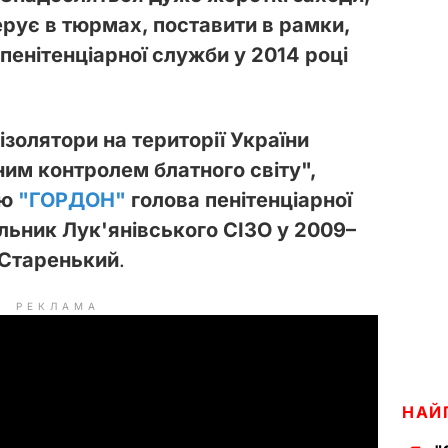
ерує в тюрмах, поставити в рамки,
пенітенціарної служби у 2014 році
 ізолятори на території України
им контролем блатного світу",
ню
"ГОРДОН"
голова пенітенціарної
альник Лук'янівського СІЗО у 2009–
 Старенький
.
РЕКЛАМА
НАЙ