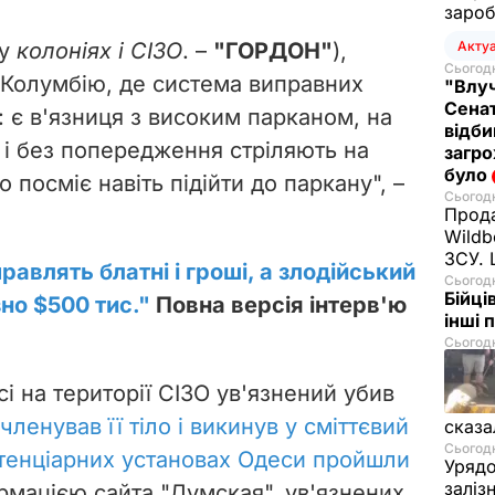
зароб
у
колоніях і СІЗО
. –
"ГОРДОН"
),
Акту
Сьогодн
 Колумбію, де система виправних
"Влуч
Сенат
: є в'язниця з високим парканом, на
відби
 і без попередження стріляють на
загро
було
 посміє навіть підійти до паркану", –
Сьогодн
Прода
Wildb
ЗСУ. 
авлять блатні і гроші, а злодійський
Сьогодн
Бійці
но $500 тис."
Повна версія інтерв'ю
інші 
Сьогодн
сі на території СІЗО ув'язнений убив
членував її тіло і викинув у сміттєвий
сказа
Сьогодн
ітенціарних установах Одеси пройшли
Урядо
заліз
ормацією сайта "Думская", ув'язнених