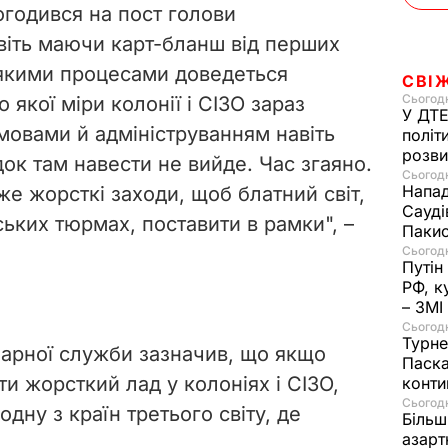
огодився на пост голови
авіть маючи карт-бланш від перших
 якими процесами доведеться
СВІ
Сьогодн
 якої міри колонії і СІЗО зараз
У ДТЕ
мовами й адмініструванням навіть
політ
розви
к там навести не вийде. Час згаяно.
Сьогодн
Напад
е жорсткі заходи, щоб блатний світ,
Сауді
ських тюрмах, поставити в рамки", –
Пакис
Сьогодн
Путін
РФ, к
– ЗМІ
Сьогодн
Турне
іарної служби зазначив, що якщо
Паска
и жорсткий лад у колоніях і СІЗО,
конти
Сьогодн
дну з країн третього світу, де
Більш
азарт