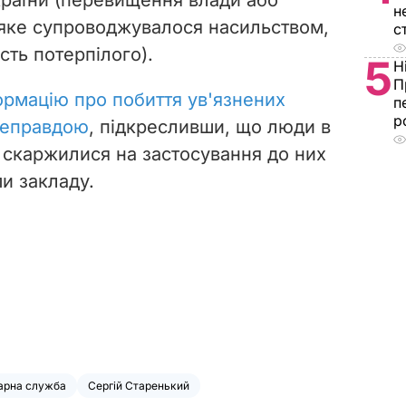
н
яке супроводжувалося насильством,
с
сть потерпілого).
5
Н
П
формацію про побиття ув'язнених
п
р
неправдою
, підкресливши, що люди в
е скаржилися на застосування до них
и закладу.
арна служба
Сергій Старенький