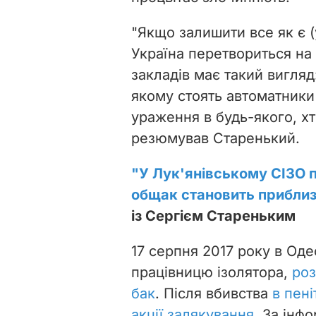
"Якщо залишити все як є (
Україна перетвориться на
закладів має такий вигляд
якому стоять автоматники
ураження в будь-якого, хто
резюмував Старенький.
"У Лук'янівському СІЗО пр
общак становить приблиз
із Сергієм Стареньким
17 серпня 2017 року в Оде
працівницю ізолятора,
роз
бак
. Після вбивства
в пен
акції залякування
. За інф