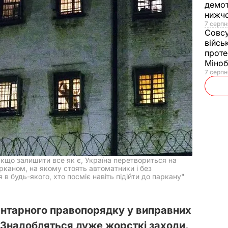
демот
нижч
7 серпн
Совс
війсь
проте
Міно
7 серпн
Якщо залишити все як є, Україна перетвориться на
рканом, на якому стоять автоматники і без
 будь-якого, хто посміє навіть підійти до паркану"
ентарного правопорядку у виправних
 Знадобляться дуже жорсткі заходи,