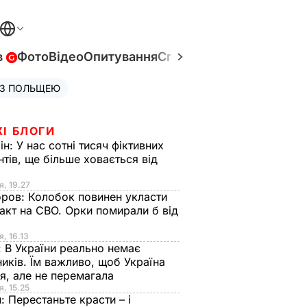
в
Фото
Відео
Опитування
Спецпроєкти
Війна в Укр
 З ПОЛЬЩЕЮ
ЖІ БЛОГИ
ін:
У нас сотні тисяч фіктивних
нтів, ще більше ховається від
я, 19.27
оров:
Колобок повинен укласти
акт на СВО. Орки помирали б від
я
я, 16.13
:
В України реально немає
иків. Їм важливо, щоб Україна
я, але не перемагала
я, 15.25
н:
Перестаньте красти – і