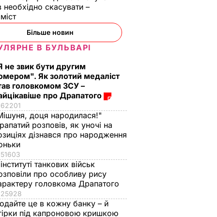
в необхідно скасувати –
оміст
Більше новин
УЛЯРНЕ В БУЛЬВАРІ
Я не звик бути другим
омером". Як золотий медаліст
тав головкомом ЗСУ –
айцікавіше про Драпатого
62201
Мішуня, доця народилася!"
рапатий розповів, як уночі на
озиціях дізнався про народження
оньки
51603
 інституті танкових військ
озповіли про особливу рису
арактеру головкома Драпатого
25928
одайте це в кожну банку – й
гірки під капроновою кришкою