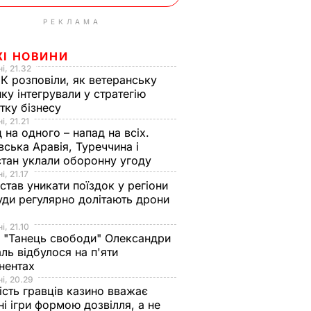
РЕКЛАМА
ЖІ НОВИНИ
і, 21.32
К розповіли, як ветеранську
ику інтегрували у стратегію
тку бізнесу
і, 21.21
 на одного – напад на всіх.
вська Аравія, Туреччина і
тан уклали оборонну угоду
і, 21.17
 став уникати поїздок у регіони
уди регулярно долітають дрони
і, 21.10
 "Танець свободи" Олександри
ль відбулося на п'яти
нентах
і, 20.29
ість гравців казино вважає
ні ігри формою дозвілля, а не