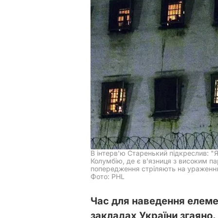
В інтерв'ю Старенький підкреслив: "
Колумбію, де є в'язниця з високим па
попередження стріляють на ураження в
Фото: PHL
Час для наведення елем
закладах України згаяно.