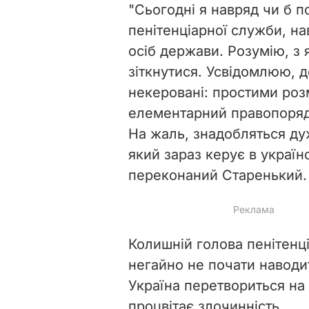
"Сьогодні я навряд чи б п
пенітенціарної служби, н
осіб держави. Розумію, з
зіткнутися. Усвідомлюю, до
некеровані: простими роз
елементарний правопорядо
На жаль, знадобляться дуж
який зараз керує в україн
переконаний Старенький.
Колишній голова пенітенц
негайно не почати наводит
Україна перетвориться на о
процвітає злочинність.