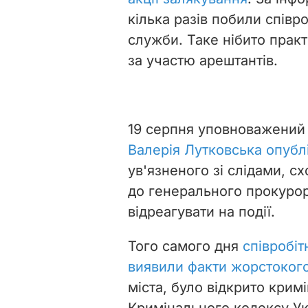
кілька разів побили співр
служби. Таке нібито прак
за участю арештантів.
19 серпня уповноважений
Валерія Лутковська опубл
ув'язненого зі слідами, с
до генерального прокурор
відреагувати на події.
Того самого дня
співробіт
виявили факти жорстокого
міста, було відкрито крим
Кримінального кодексу У