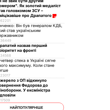
Я не звик бути другим
омером". Як золотий медаліст
тав головкомом ЗСУ –
айцікавіше про Драпатого
62201
інченко:
Він був генералом КДБ,
кий став українським
ержавником
36449
рапатий назвав перший
ріоритет на фронті
34568
 четвер спека в Україні сягне
вого максимуму. Коли стане
егше
23017
жерело з ОП відкинуло
овернення Федорова до
іноборони. У ексміністра
ідповіли
17509
НАЙПОПУЛЯРНІШЕ