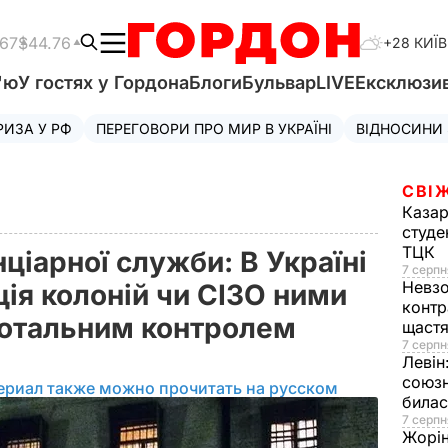
.67
$44.76
+28 КИЇВ
'ю
У гостях у Гордона
Блоги
Бульвар
LIVE
Ексклюзи
РИЗА У РФ
ПЕРЕГОВОРИ ПРО МИР В УКРАЇНІ
ВІДНОСИНИ
СВІ
Казар
студе
ТЦК
нціарної служби: В Україні
7 серпн
Невз
ія колоній чи СІЗО ними
контр
 тотальним контролем
щаст
7 серпн
Левін
союзн
ериал также можно прочитать на русском
билас
7 серпн
Жорі