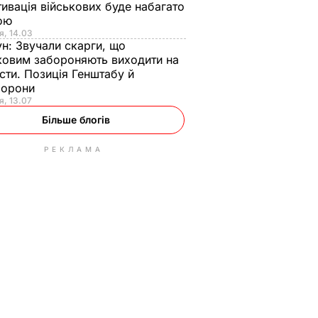
ивація військових буде набагато
ою
я, 14.03
ун:
Звучали скарги, що
ковим забороняють виходити на
сти. Позиція Генштабу й
борони
я, 13.07
Більше блогів
РЕКЛАМА