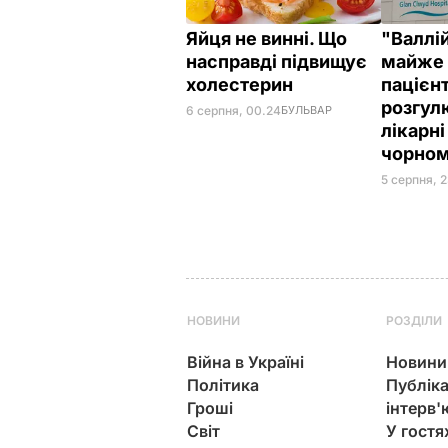
Яйця не винні. Що
"Валлі
насправді підвищує
майже 
холестерин
пацієнт
розгул
6 серпня, 00.24
БУЛЬВАР
лікарні
чорном
5 серпня, 
НОВИНИ
РОЗДІЛИ
Війна в Україні
Новини
Політика
Публіка
Гроші
інтерв'
Світ
У гостя