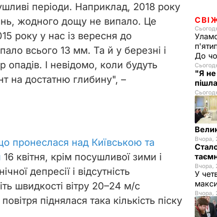
ушливі періоди. Наприклад, 2018 року
СВІ
нь, жодного дощу не випало. Це
Сьогодн
2015 року у нас із вересня до
Уламо
п'яти
пало всього 13 мм. Та й у березні і
До чо
ір опадів. І невідомо, коли будуть
Сьогодн
"Я не
нт на достатню глибину", –
пішла
Сьогодн
Велик
Вчора, 
 що пронеслася над Київською та
Стало
и
16 квітня, крім посушливої зими і
таємн
Вчора, 
ічної депресії і відсутність
У чет
макси
іть швидкості вітру 20–24 м/с
Вчора, 
повітря піднялася така кількість піску