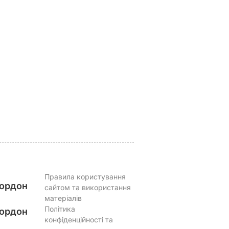
краща
Марія Бурмака: Нам
Ніжні бельгійські
ервації,
кажуть, що буде
вафлі із
 кришки
важка зима, і я не
кисломолочного
знаю, що робити, бо в
сиру – ідеальні для
мене немає куди
чаювання. Рецепт з
їхати
точними
ВАР
пропорціями
5 серпня, 17.43
БУЛЬВАР
5 серпня, 16.39
БУЛЬВАР
Правила користування
ордон
сайтом та використання
матеріалів
Політика
ордон
конфіденційності та