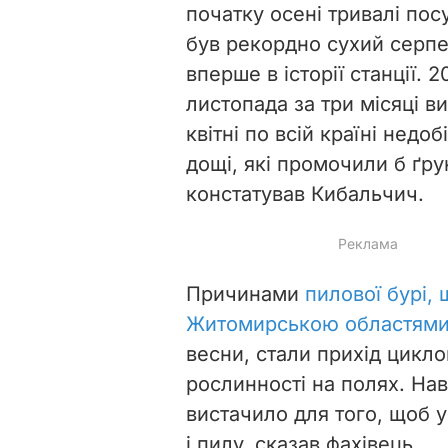
початку осені тривалі пос
був рекордно сухий серпе
вперше в історії станції. 
листопада за три місяці ви
квітні по всій країні недоб
дощі, які промочили б ґру
констатував Кибальчич.
Причинами
пилової бурі,
Житомирською областям
весни, стали прихід циклон
рослинності на полях. Нав
вистачило для того, щоб у 
і пилу, сказав фахівець.