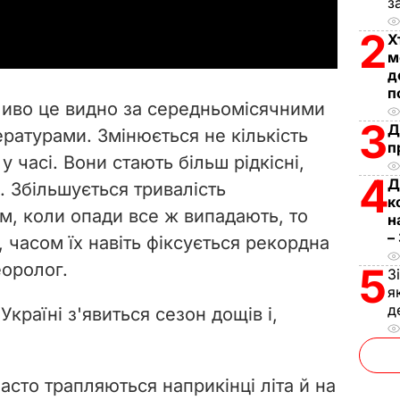
a
з
2
Х
y
м
д
V
п
бливо це видно за середньомісячними
i
3
Д
ратурами. Змінюється не кількість
п
 у часі. Вони стають більш рідкісні,
d
4
Д
. Збільшується тривалість
к
e
ім, коли опади все ж випадають, то
н
–
 часом їх навіть фіксується рекордна
o
еоролог.
5
З
я
д
 Україні з'явиться сезон дощів і,
сто трапляються наприкінці літа й на