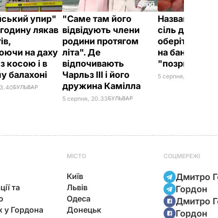
йський упир"
"Саме там його
Названа най
годину лякав
відвідують члени
сіль для конс
ів,
родини протягом
оберіть її – і
юючи на даху
літа". Де
на банках не
 з косою і в
відпочивають
"позриває"
у балахоні
Чарльз III і його
5 серпня, 19.25
БУЛЬ
дружина Камілла
23.40
БУЛЬВАР
5 серпня, 20.33
БУЛЬВАР
МІСТО
СОЦМЕРЕЖІ
Київ
Дмитро Г
ції та
Львів
Гордон
ю
Одеса
Дмитро Г
х у Гордона
Донецьк
Гордон