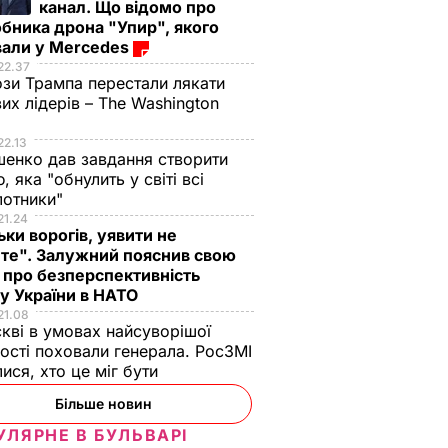
канал. Що відомо про
бника дрона "Упир", якого
вали у Mercedes
22.37
зи Трампа перестали лякати
вих лідерів – The Washington
22.13
енко дав завдання створити
, яка "обнулить у світі всі
лотники"
21.24
ьки ворогів, уявити не
те". Залужний пояснив свою
 про безперспективність
у України в НАТО
21.08
кві в умовах найсуворішої
ості поховали генерала. РосЗМІ
лися, хто це міг бути
Більше новин
УЛЯРНЕ В БУЛЬВАРІ