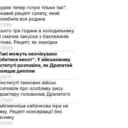
Буряк тепер готую тільки так".
ікавий рецепт салату, який
олюбила вся родина
51364
сього три години в холодильнику
 і смачна закуска з баклажанів
еж,
отова. Рецепт, як знахідка
ї бурі?
38909
Такі можуть неочікувано
колог
обитися висот". У військовому
нституті розповіли, як Драпатий
ахищав диплом
ІЛЬСТВО
25251
 інституті танкових військ
озповіли про особливу рису
арактеру головкома Драпатого
21864
айсмачніша кабачкова ікра на
иму. Рецепт консервації без
аснику
21030