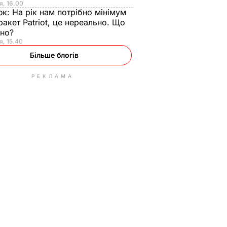
я, 16.00
юк:
На рік нам потрібно мінімум
ракет Patriot, це нереально. Що
ьно?
я, 15.40
Більше блогів
РЕКЛАМА