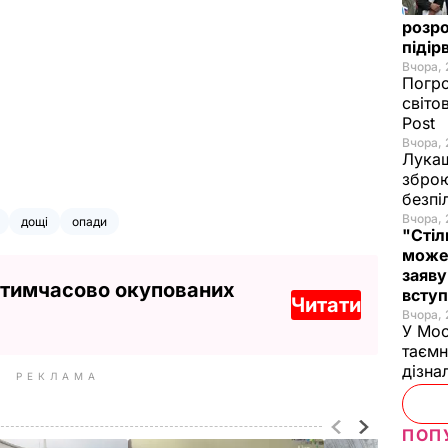
розро
підір
Вчора, 
Погро
світо
Post
Вчора, 
Лукаш
зброю
безпі
Вчора, 
дощі
опади
"Стіл
може
заяву
 тимчасово окупованих
вступ
Читати
Вчора, 
У Мос
таємн
дізна
РЕКЛАМА
ПОП