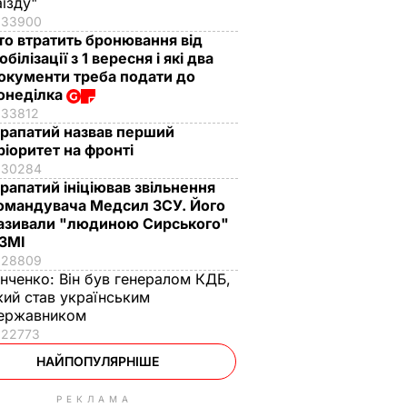
аїзду"
33900
то втратить бронювання від
обілізації з 1 вересня і які два
окументи треба подати до
онеділка
33812
рапатий назвав перший
ріоритет на фронті
30284
рапатий ініціював звільнення
омандувача Медсил ЗСУ. Його
азивали "людиною Сирського"
 ЗМІ
28809
інченко:
Він був генералом КДБ,
кий став українським
ержавником
22773
НАЙПОПУЛЯРНІШЕ
РЕКЛАМА