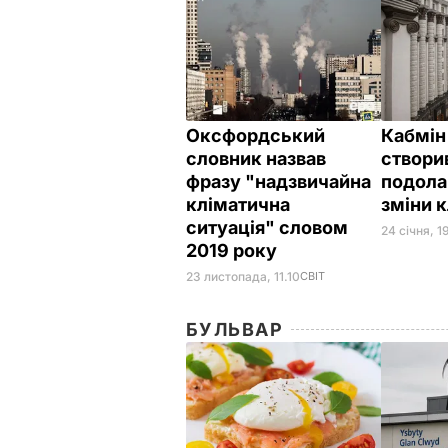
Оксфордський
Кабмін
словник назвав
створи
фразу "надзвичайна
подола
кліматична
зміни 
ситуація" словом
24 січня, 1
2019 року
23 листопада, 11.10
СВІТ
БУЛЬВАР