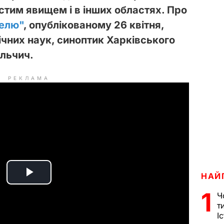
стим явищем і в інших областях. Про
елю"
, опублікованому 26 квітня,
ічних наук, синоптик Харківського
альчич.
РЕКЛАМА
НАЙ
P
1
Ч
l
т
І