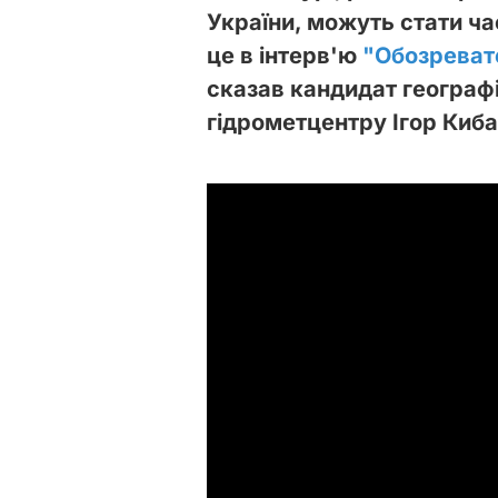
України, можуть стати ча
це в інтерв'ю
"Обозреват
сказав кандидат географ
гідрометцентру Ігор Киб