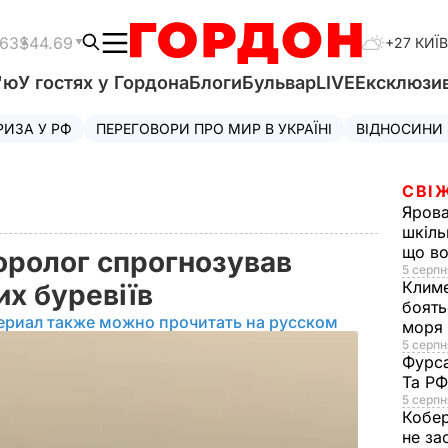
.63
$44.69
+27 КИЇВ
'ю
У гостях у Гордона
Блоги
Бульвар
LIVE
Ексклюзи
РИЗА У РФ
ПЕРЕГОВОРИ ПРО МИР В УКРАЇНІ
ВІДНОСИНИ
СВІ
Яров
шкіль
що во
оролог спрогнозував
5 серпн
Клим
их буревіїв
боять
ериал также можно прочитать на русском
моря
5 серпня
Фурс
Та Р
5 серпн
Кобе
не за