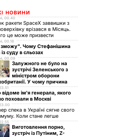
ЖІ НОВИНИ
і, 00.40
к ракети SpaceX заввишки з
поверхівку врізався в Місяць.
го це може призвести
і, 00.18
 зможу". Чому Стефанішина
 із суду в сльозах
і, 00.09
Залужного не було на
зустрічі Зеленського з
міністром оборони
обританії. У чому причина
23.51
 відоме ім'я генерала, якого
о поховали в Москві
23.00
вер спека в Україні сягне свого
муму. Коли стане легше
22.55
Виготовлення порно,
зустріч із Путіним, Z-