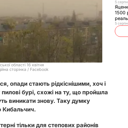
5 серпн
Яцен
1500 
реал
5 серпн
ської області 16 квітня
ійна сторінка / Facebook
ся, опади стають рідкіснішими, хоч і
 пилові бурі, схожі на ту, що пройшла
уть виникати знову. Таку думку
р Кибальчич.
терні тільки для степових районів