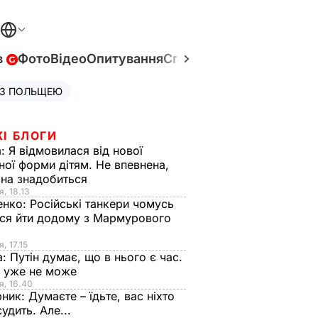
в
Фото
Відео
Опитування
Спецпроєкти
Війна в Укр
 З ПОЛЬЩЕЮ
ЖІ БЛОГИ
а:
Я відмовилася від нової
ної форми дітям. Не впевнена,
на знадобиться
я, 18.13
енко:
Російські танкери чомусь
ся йти додому з Мармурового
, 17.15
а:
Путін думає, що в нього є час.
Ф уже не може
я, 16.40
рник:
Думаєте – їдьте, вас ніхто
судить. Але...