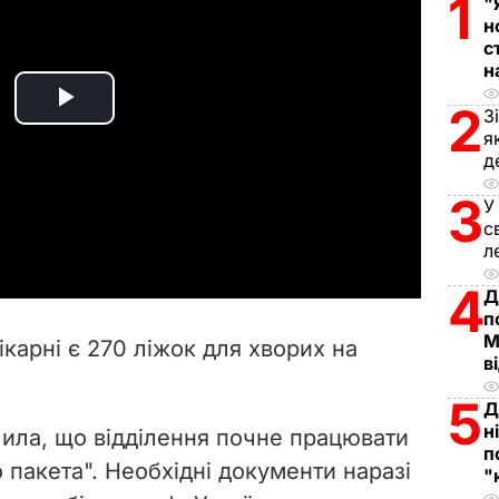
1
"
н
с
н
2
P
З
я
д
l
3
У
a
с
л
y
4
Д
V
п
М
лікарні є 270 ліжок для хворих на
в
i
5
Д
d
н
ила, що відділення почне працювати
п
e
о пакета". Необхідні документи наразі
"