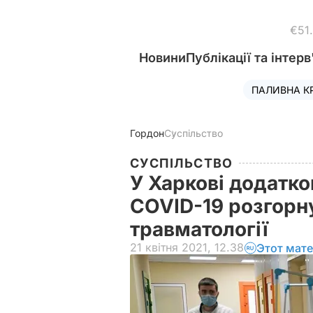
€51
Новини
Публікації та інтерв
ПАЛИВНА К
Гордон
Суспільство
СУСПІЛЬСТВО
У Харкові додатко
COVID-19 розгорну
травматології
21 квітня 2021, 12.38
Этот мате