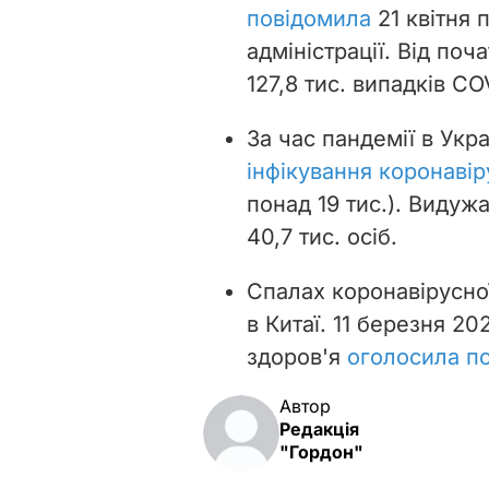
повідомила
21 квітня
адміністрації. Від поч
127,8 тис. випадків СO
За час пандемії в Укра
інфікування коронаві
понад 19 тис.). Видуж
40,7 тис. осіб.
Спалах коронавірусної
в Китаї. 11 березня 2
здоров'я
оголосила п
Автор
Редакція
"Гордон"