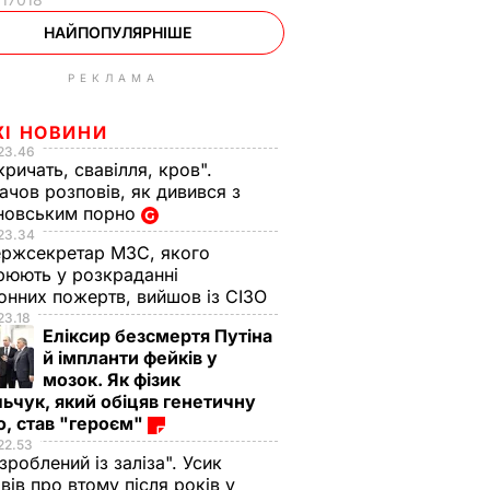
НАЙПОПУЛЯРНІШЕ
РЕКЛАМА
ЖІ НОВИНИ
23.46
кричать, свавілля, кров".
чов розповів, як дивився з
новським порно
23.34
ржсекретар МЗС, якого
рюють у розкраданні
онних пожертв, вийшов із СІЗО
23.18
Еліксир безсмертя Путіна
й імпланти фейків у
мозок. Як фізик
ьчук, який обіцяв генетичну
, став "героєм"
22.53
 зроблений із заліза". Усик
вів про втому після років у