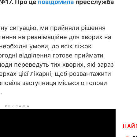
 №17. Про це
повідомила
пресслужба
чну ситуацію, ми прийняли рішення
лення на реанімаційне для хворих на
необхідні умови, до всіх ліжок
огодні відділення готове приймати
сюди переведуть тих хворих, які зараз
ерхах цієї лікарні, щоб розвантажити
зповіла заступниця міського голови
.
РЕКЛАМА
НАЙ