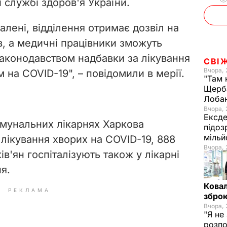
й службі здоров'я України.
o
валені, відділення отримає дозвіл на
в, а медичні працівники зможуть
аконодавством надбавки за лікування
СВІ
Вчора, 
м на COVID-19", – повідомили в мерії.
"Там 
Щерба
Лоба
Вчора, 
Ексде
омунальних лікарнях Харкова
підоз
мільй
 лікування хворих на
COVID-19,
888
Вчора, 
в'ян госпіталізують також у лікарні
я.
Ковал
РЕКЛАМА
зброю
Вчора, 
"Я не
розпо