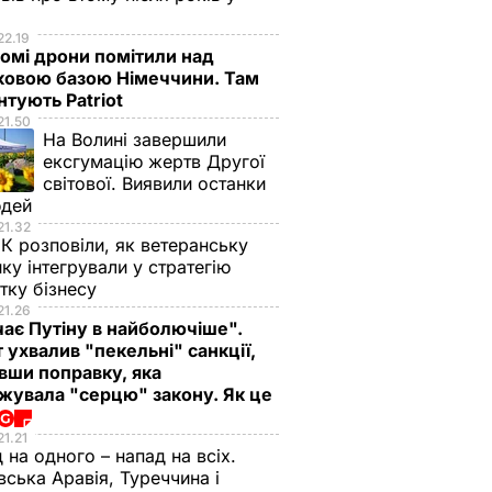
і
22.19
омі дрони помітили над
ковою базою Німеччини. Там
тують Patriot
21.50
На Волині завершили
ексгумацію жертв Другої
світової. Виявили останки
юдей
21.32
К розповіли, як ветеранську
ику інтегрували у стратегію
тку бізнесу
21.26
ає Путіну в найболючіше".
 ухвалив "пекельні" санкції,
вши поправку, яка
жувала "серцю" закону. Як це
21.21
 на одного – напад на всіх.
вська Аравія, Туреччина і