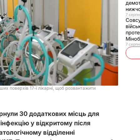
демот
нижч
7 серпн
Совс
війсь
проте
Міно
7 серпн
нших поверхів 17-ї лікарні, щоб розвантажити
орнули 30 додаткових місць для
інфекцію у відкритому після
тологічному відділенні