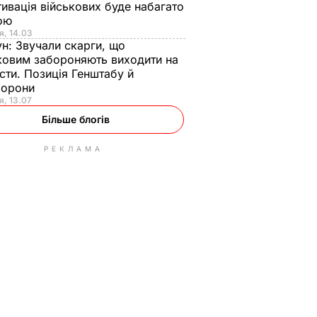
ивація військових буде набагато
ою
я, 14.03
ун:
Звучали скарги, що
ковим забороняють виходити на
сти. Позиція Генштабу й
борони
я, 13.07
Більше блогів
РЕКЛАМА