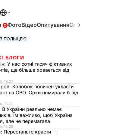
в
Фото
Відео
Опитування
Спецпроєкти
Війна в Укр
 З ПОЛЬЩЕЮ
ЖІ БЛОГИ
ін:
У нас сотні тисяч фіктивних
нтів, ще більше ховається від
я, 19.27
оров:
Колобок повинен укласти
акт на СВО. Орки помирали б від
я
я, 16.13
:
В України реально немає
иків. Їм важливо, щоб Україна
я, але не перемагала
я, 15.25
н:
Перестаньте красти – і