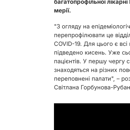
багатопрофільної лікарні
мерії.
"З огляду на епідеміологі
перепрофілювати це відді
COVID-19. Для цього є всі 
підведено кисень. Уже сь
пацієнтів. У першу чергу 
знаходяться
на різних пов
переповнені палати", – ро
Світлана Горбунова-Рубан