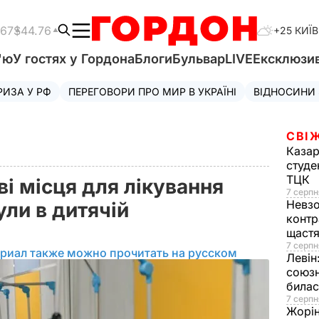
.67
$44.76
+25 КИЇВ
'ю
У гостях у Гордона
Блоги
Бульвар
LIVE
Ексклюзи
РИЗА У РФ
ПЕРЕГОВОРИ ПРО МИР В УКРАЇНІ
ВІДНОСИНИ
СВІ
Казар
студе
ТЦК
ві місця для лікування
7 серпн
Невз
ли в дитячій
контр
щаст
7 серпн
риал также можно прочитать на русском
Левін
союзн
билас
7 серпн
Жорі