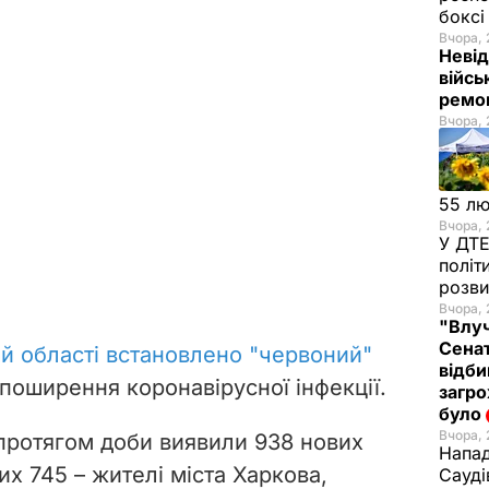
бокс
Вчора, 
Невід
війсь
ремон
Вчора, 
55 л
Вчора, 
У ДТЕ
політ
розви
Вчора, 
"Влуч
Сенат
ій області встановлено "червоний"
відби
поширення коронавірусної інфекції.
загро
було
Вчора, 
 протягом доби виявили 938 нових
Напад
их 745 – жителі міста Харкова,
Сауді