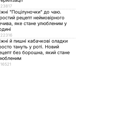
терилізації
23817
іжні "Поцілуночки" до чаю.
ростий рецепт неймовірного
ечива, яке стане улюбленим у
одині
22316
іжні й пишні кабачкові оладки
росто тануть у роті. Новий
ецепт без борошна, який стане
любленим
16521