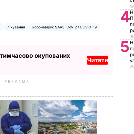
с
4
Н
П
п
я
лікування
коронавірус SARS-CoV-2 / COVID-19
р
5
Н
п
р
 тимчасово окупованих
Читати
у
РЕКЛАМА