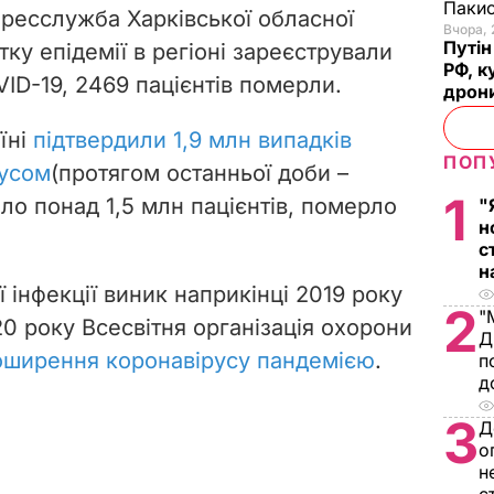
Пакис
 пресслужба Харківської обласної
Вчора, 
Путін
атку епідемії в регіоні зареєстрували
РФ, к
VID-19, 2469 пацієнтів померли.
дрони
їні
підтвердили 1,9 млн випадків
ПОП
русом
(протягом останньої доби –
1
ало понад 1,5 млн пацієнтів, померло
"
н
с
н
 інфекції виник наприкінці 2019 року
2
"
020 року Всесвітня організація охорони
Д
оширення коронавірусу пандемією
.
п
д
3
Д
о
н