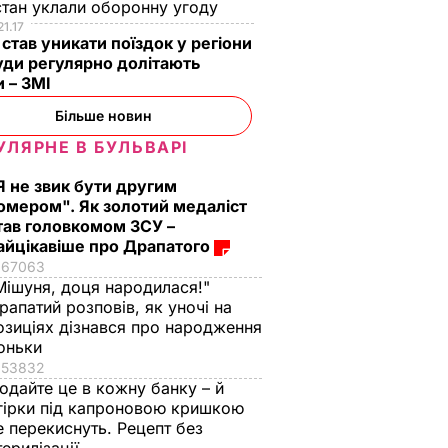
тан уклали оборонну угоду
21.17
 став уникати поїздок у регіони
уди регулярно долітають
 – ЗМІ
Більше новин
УЛЯРНЕ В БУЛЬВАРІ
Я не звик бути другим
омером". Як золотий медаліст
тав головкомом ЗСУ –
айцікавіше про Драпатого
67063
Мішуня, доця народилася!"
рапатий розповів, як уночі на
озиціях дізнався про народження
оньки
53832
одайте це в кожну банку – й
гірки під капроновою кришкою
е перекиснуть. Рецепт без