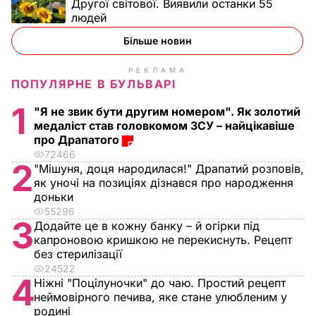
Другої світової. Виявили останки 55
людей
Більше новин
РЕКЛАМА
ПОПУЛЯРНЕ В БУЛЬВАРІ
1
"Я не звик бути другим номером". Як золотий
медаліст став головкомом ЗСУ – найцікавіше
про Драпатого
72466
2
"Мішуня, доця народилася!" Драпатий розповів,
як уночі на позиціях дізнався про народження
доньки
55296
3
Додайте це в кожну банку – й огірки під
капроновою кришкою не перекиснуть. Рецепт
без стерилізації
24522
4
Ніжні "Поцілуночки" до чаю. Простий рецепт
неймовірного печива, яке стане улюбленим у
родині