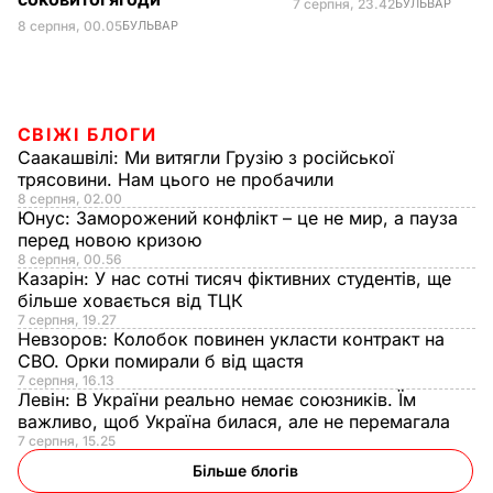
7 серпня, 23.42
БУЛЬВАР
8 серпня, 00.05
БУЛЬВАР
СВІЖІ БЛОГИ
Саакашвілі:
Ми витягли Грузію з російської
трясовини. Нам цього не пробачили
8 серпня, 02.00
Юнус:
Заморожений конфлікт – це не мир, а пауза
перед новою кризою
8 серпня, 00.56
Казарін:
У нас сотні тисяч фіктивних студентів, ще
більше ховається від ТЦК
7 серпня, 19.27
Невзоров:
Колобок повинен укласти контракт на
СВО. Орки помирали б від щастя
7 серпня, 16.13
Левін:
В України реально немає союзників. Їм
важливо, щоб Україна билася, але не перемагала
7 серпня, 15.25
Більше блогів