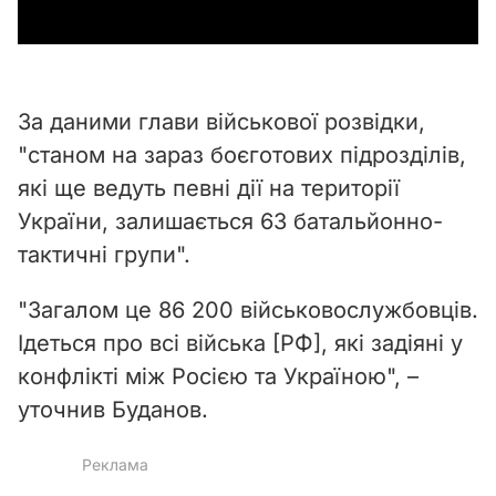
a
y
За даними глави військової розвідки,
V
"
станом на зараз боєготових підрозділів,
i
які ще ведуть певні дії на території
України, залишається 63 батальйонно-
d
тактичні групи
".
e
"Загалом це 86 200 військовослужбовців.
o
Ідеться про всі війська [РФ], які задіяні у
конфлікті між Росією та Україною", –
уточнив Буданов.