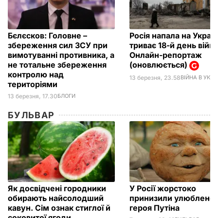
Бєлєсков:
Головне –
Росія напала на Україн
збереження сил ЗСУ при
триває 18-й день війни
вимотуванні противника, а
Онлайн-репортаж
не тотальне збереження
(оновлюється)
контролю над
13 березня, 23.58
ВІЙНА В УКРАЇ
територіями
13 березня, 17.30
БЛОГИ
БУЛЬВАР
Як досвідчені городники
У Росії жорстоко
обирають найсолодший
принизили улюблено
кавун. Сім ознак стиглої й
героя Путіна
соковитої ягоди