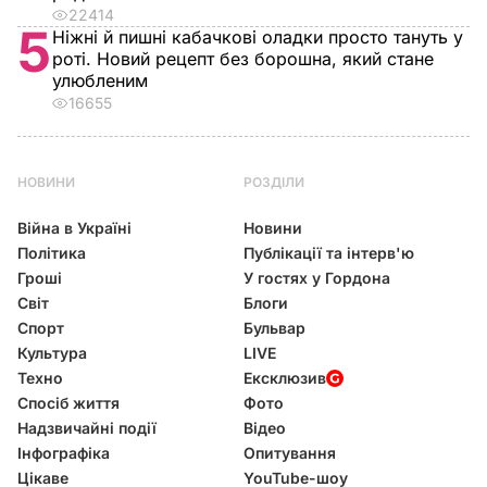
22414
5
Ніжні й пишні кабачкові оладки просто тануть у
роті. Новий рецепт без борошна, який стане
улюбленим
16655
НОВИНИ
РОЗДІЛИ
Війна в Україні
Новини
Політика
Публікації та інтерв'ю
Гроші
У гостях у Гордона
Світ
Блоги
Спорт
Бульвар
Культура
LIVE
Техно
Ексклюзив
Спосіб життя
Фото
Надзвичайні події
Відео
Інфографіка
Опитування
Цікаве
YouTube-шоу