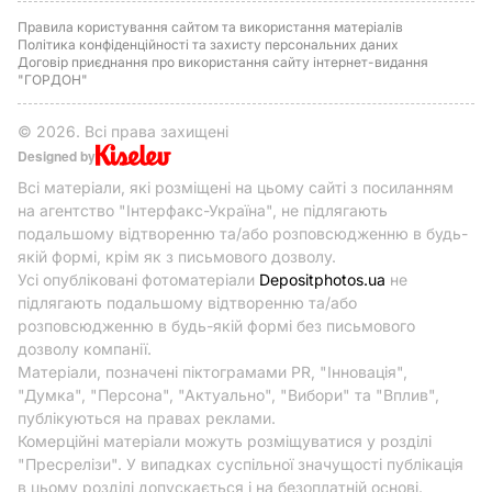
Правила користування сайтом та використання матеріалів
Політика конфіденційності та захисту персональних даних
Договір приєднання про використання сайту інтернет-видання
"ГОРДОН"
© 2026. Всі права захищені
Designed by
Всі матеріали, які розміщені на цьому сайті з посиланням
на агентство "Інтерфакс-Україна", не підлягають
подальшому відтворенню та/або розповсюдженню в будь-
якій формі, крім як з письмового дозволу.
Усі опубліковані фотоматеріали
Depositphotos.ua
не
підлягають подальшому відтворенню та/або
розповсюдженню в будь-якій формі без письмового
дозволу компанії.
Матеріали, позначені піктограмами PR, "Інновація",
"Думка", "Персона", "Актуально", "Вибори" та "Вплив",
публікуються на правах реклами.
Комерційні матеріали можуть розміщуватися у розділі
"Пресрелізи". У випадках суспільної значущості публікація
в цьому розділі допускається і на безоплатній основі.