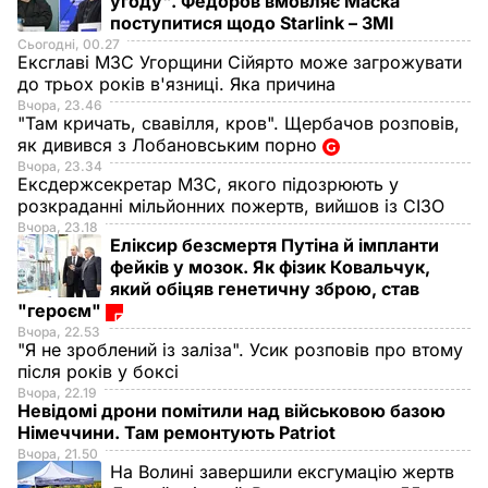
угоду". Федоров вмовляє Маска
поступитися щодо Starlink – ЗМІ
Сьогодні, 00.27
Ексглаві МЗС Угорщини Сійярто може загрожувати
до трьох років в'язниці. Яка причина
Вчора, 23.46
"Там кричать, свавілля, кров". Щербачов розповів,
як дивився з Лобановським порно
Вчора, 23.34
Ексдержсекретар МЗС, якого підозрюють у
розкраданні мільйонних пожертв, вийшов із СІЗО
Вчора, 23.18
Еліксир безсмертя Путіна й імпланти
фейків у мозок. Як фізик Ковальчук,
який обіцяв генетичну зброю, став
"героєм"
Вчора, 22.53
"Я не зроблений із заліза". Усик розповів про втому
після років у боксі
Вчора, 22.19
Невідомі дрони помітили над військовою базою
Німеччини. Там ремонтують Patriot
Вчора, 21.50
На Волині завершили ексгумацію жертв