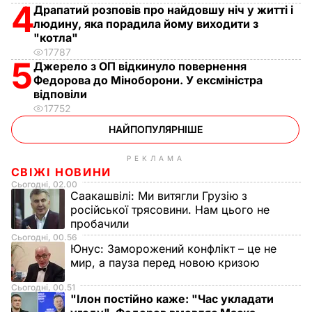
4
Драпатий розповів про найдовшу ніч у житті і
людину, яка порадила йому виходити з
"котла"
17787
5
Джерело з ОП відкинуло повернення
Федорова до Міноборони. У ексміністра
відповіли
17752
НАЙПОПУЛЯРНІШЕ
РЕКЛАМА
СВІЖІ НОВИНИ
Сьогодні, 02.00
Саакашвілі:
Ми витягли Грузію з
російської трясовини. Нам цього не
пробачили
Сьогодні, 00.56
Юнус:
Заморожений конфлікт – це не
мир, а пауза перед новою кризою
Сьогодні, 00.51
"Ілон постійно каже: "Час укладати