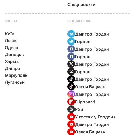
Спецпроєкти
МІСТО
СОЦМЕРЕЖІ
Київ
Дмитро Гордон
Львів
Гордон
Одеса
Дмитро Гордон
Донецьк
Гордон
Харків
Дмитро Гордон
Дніпро
Гордон
Маріуполь
Дмитро Гордон
Луганськ
Олеся Бацман
Дмитро Гордон
Flipboard
RSS
У гостях у Гордона
Дмитро Гордон
Олеся Бацман