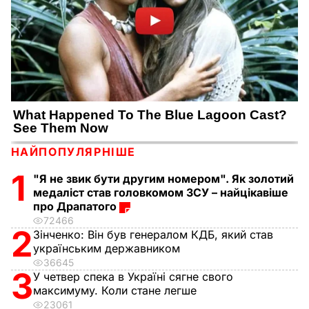
НАЙПОПУЛЯРНІШЕ
1
"Я не звик бути другим номером". Як золотий
медаліст став головкомом ЗСУ – найцікавіше
про Драпатого
72466
2
Зінченко:
Він був генералом КДБ, який став
українським державником
36645
3
У четвер спека в Україні сягне свого
максимуму. Коли стане легше
23061