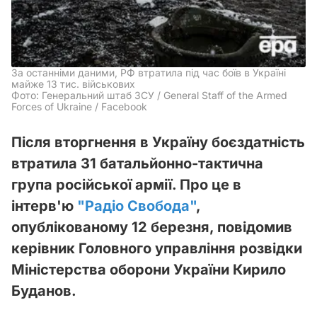
За останніми даними, РФ втратила під час боїв в Україні
майже 13 тис. військових
Фото: Генеральний штаб ЗСУ / General Staff of the Armed
Forces of Ukraine / Facebook
Після вторгнення в Україну боєздатність
втратила 31 батальйонно-тактична
група російської армії. Про це в
інтерв'ю
"Радіо Свобода"
,
опублікованому 12 березня, повідомив
керівник Головного управління розвідки
Міністерства оборони України Кирило
Буданов.