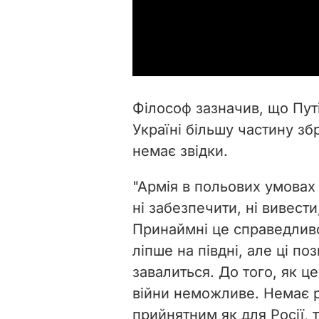
Філософ зазначив, що Пут
Україні більшу частину зб
немає звідки.
"Армія в польових умовах 
ні забезпечити, ні вивести
Принаймні це справедливо
ліпше на півдні, але ці по
завалиться. До того, як ц
війни неможливе. Немає р
прийнятним як для Росії, т