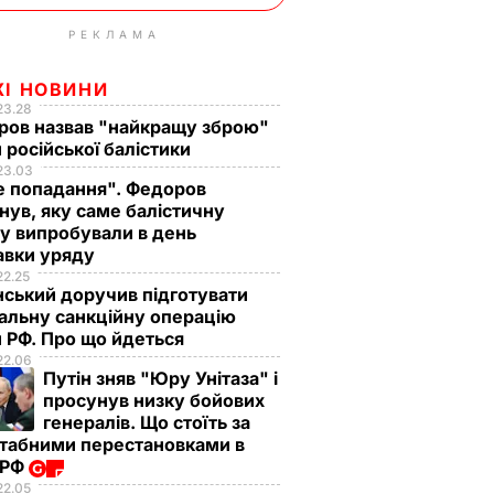
РЕКЛАМА
ЖІ НОВИНИ
23.28
ров назвав "найкращу зброю"
 російської балістики
23.03
е попадання". Федоров
нув, яку саме балістичну
у випробували в день
авки уряду
22.25
ський доручив підготувати
альну санкційну операцію
 РФ. Про що йдеться
22.06
Путін зняв "Юру Унітаза" і
просунув низку бойових
генералів. Що стоїть за
табними перестановками в
 РФ
22.05