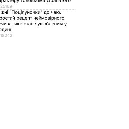
арактеру головкома Драпатого
25109
іжні "Поцілуночки" до чаю.
ростий рецепт неймовірного
ечива, яке стане улюбленим у
одині
18242