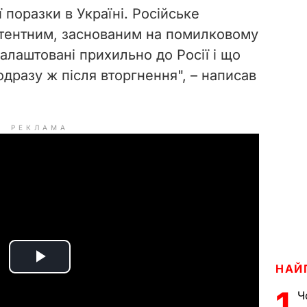
 поразки в Україні. Російське
тентним, заснованим на помилковому
алаштовані прихильно до Росії і що
 одразу ж після вторгнення", – написав
РЕКЛАМА
P
НАЙ
1
Ч
l