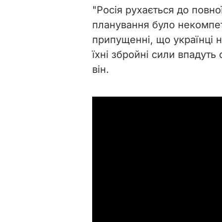
"Росія рухається до повної
планування було некомпе
припущенні, що українці н
їхні збройні сили впадуть
він.