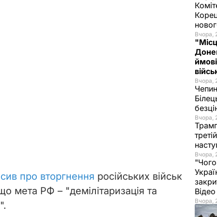
Коміт
Корец
новог
Вчора, 
"Місц
Донец
ймові
війс
Вчора, 
Чепи
Білец
безц
Вчора, 
Трамп
треті
насту
Вчора, 
"Чого
Украї
осив про вторгнення
російських військ
закри
, що мета РФ
–
"демілітаризація та
Віде
Вчора, 
".