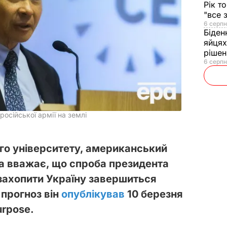
Рік т
"все 
6 серпн
Біден
яйцях
рішен
6 серпн
осійської армії на землі
о університету, американський
а вважає, що спроба президента
 захопити Україну завершиться
 прогноз він
опублікував
10 березня
urpose.