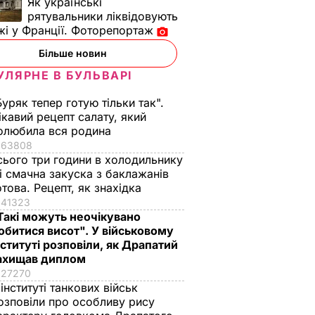
Як українські
рятувальники ліквідовують
і у Франції. Фоторепортаж
Більше новин
УЛЯРНЕ В БУЛЬВАРІ
Буряк тепер готую тільки так".
ікавий рецепт салату, який
олюбила вся родина
63808
сього три години в холодильнику
 і смачна закуска з баклажанів
отова. Рецепт, як знахідка
41323
Такі можуть неочікувано
обитися висот". У військовому
нституті розповіли, як Драпатий
ахищав диплом
27270
 інституті танкових військ
озповіли про особливу рису