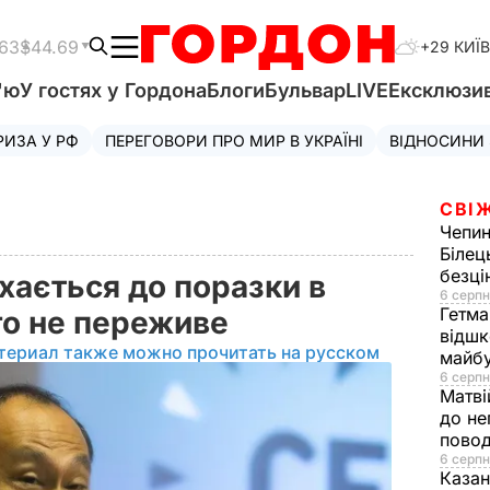
.63
$44.69
+29 КИЇВ
'ю
У гостях у Гордона
Блоги
Бульвар
LIVE
Ексклюзи
РИЗА У РФ
ПЕРЕГОВОРИ ПРО МИР В УКРАЇНІ
ВІДНОСИНИ
СВІ
Чепи
Білец
безц
хається до поразки в
6 серпн
Гетма
ого не переживе
відшк
териал также можно прочитать на русском
майбу
6 серпн
Матві
до не
повод
6 серпн
Казан