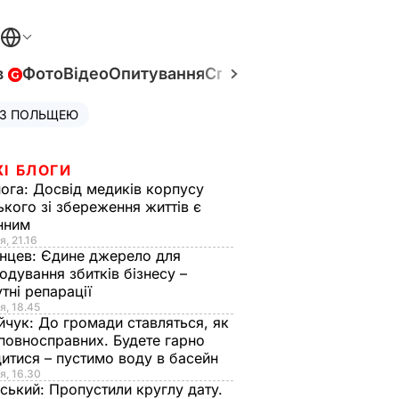
в
Фото
Відео
Опитування
Спецпроєкти
Війна в Укр
 З ПОЛЬЩЕЮ
ЖІ БЛОГИ
нога:
Досвід медиків корпусу
ького зі збереження життів є
інним
я, 21.16
нцев:
Єдине джерело для
одування збитків бізнесу –
тні репарації
я, 18.45
йчук:
До громади ставляться, як
повносправних. Будете гарно
итися – пустимо воду в басейн
я, 16.30
ський:
Пропустили круглу дату.