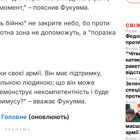
 момент," – пояснив Фукуяма.
ь бійню" не закрите небо, бо проти
СВІ
Вчора, 
ьотна зона не допоможуть, а "поразка
Федо
проти
Вчора, 
"Чітк
натяк
ракет
відст
и своєї армії. Він має підтримку,
Вчора, 
ильною людиною; що він може
Зелен
спеці
емонструє некомпетентність і буде
проти
римусу?" – вважає Фукуяма.
Вчора, 
. Головне
(оновлюють)
масш
РЕКЛАМА
армії
Вчора, 