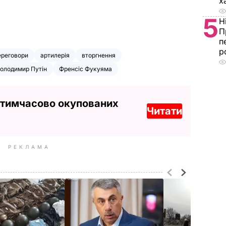
х
5
Н
П
п
р
ереговори
артилерія
вторгнення
олодимир Путін
Френсіс Фукуяма
 тимчасово окупованих
Читати
РЕКЛАМА