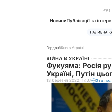
€51
Новини
Публікації та інтерв
ПАЛИВНА К
Гордон
Війна в Україні
ВІЙНА В УКРАЇНІ
Фукуяма: Росія ру
Україні, Путін ць
13 березня 2022, 17.07
Этот ма