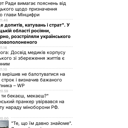
ет Ради вимагає пояснень від
ького щодо призначення
о глави Мінцифри
21.46
е допитів, катувань і страт". У
ькій області росіяни,
рно, розстріляли українського
ьковополоненого
21.16
нога:
Досвід медиків корпусу
ького зі збереження життів є
інним
21.10
 вирішив не балотуватися на
й строк і визначив бажаного
пника – WP
20.59
 ти бекаєш, мекаєш?"
нський пранкер увірвався на
ту нараду міноборони РФ.
о
20.00
"Те, що їм давно знайоме".