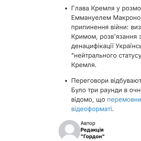
Глава Кремля у розмо
Еммануелем Макроном
припинення війни: виз
Кримом, розв'язання з
денацифікації Українс
"нейтрального статусу
Кремля.
Переговори відбувають
Було три раунди в очн
відомо, що
перемовни
відеоформаті
.
Автор
Редакція
"Гордон"