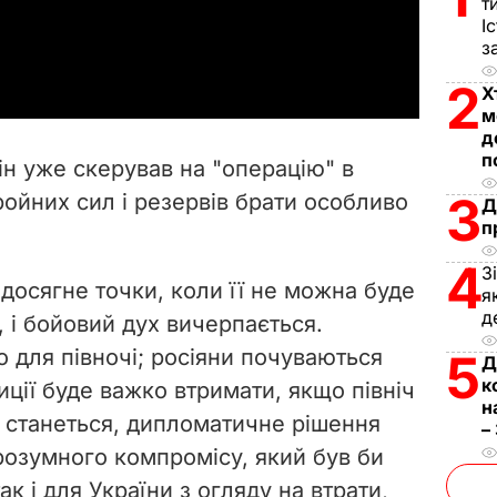
т
І
a
з
y
2
Х
м
V
д
п
ін уже скерував на "операцію" в
i
3
ройних сил і резервів брати особливо
Д
п
d
4
З
e
досягне точки, коли її не можна буде
я
д
, і бойовий дух вичерпається.
o
 для півночі; росіяни почуваються
5
Д
к
зиції буде важко втримати, якщо північ
н
е станеться, дипломатичне рішення
–
озумного компромісу, який був би
ак і для України з огляду на втрати,