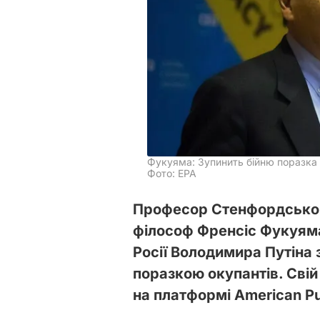
Фукуяма: Зупинить бійню поразка р
Фото: ЕРА
Професор Стенфордськог
філософ Френсіс Фукуям
Росії Володимира Путіна
поразкою окупантів. Свій
на платформі American P