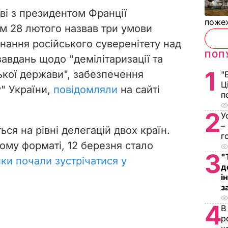
ві з президентом Франції
пожеж
 28 лютого назвав три умови
нання російського суверенітету над
ПОП
авдань щодо "демілітаризації та
1
ької держави", забезпечення
"
Ц
" України,
повідомляли
на сайті
п
2
У
–
ся на рівні делегацій двох країн.
г
ому форматі, 12 березня стало
3
"
ки почали зустрічатися у
д
і
з
4
В
р