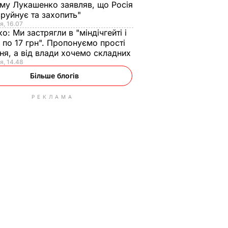
ому Лукашенко заявляв, що Росія
зруйнує та захопить"
я, 16.07
ко:
Ми застрягли в "міндічгейті і
 по 17 грн". Пропонуємо прості
ня, а від влади хочемо складних
я, 14.48
Більше блогів
РЕКЛАМА