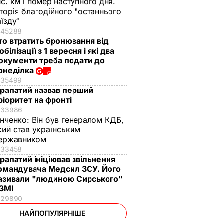
ис. км і помер наступного дня.
сторія благодійного "останнього
аїзду"
45288
то втратить бронювання від
обілізації з 1 вересня і які два
окументи треба подати до
онеділка
35499
рапатий назвав перший
ріоритет на фронті
33986
інченко:
Він був генералом КДБ,
кий став українським
ержавником
33458
рапатий ініціював звільнення
омандувача Медсил ЗСУ. Його
азивали "людиною Сирського"
 ЗМІ
29890
НАЙПОПУЛЯРНІШЕ