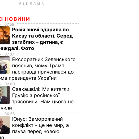
РЕКЛАМА
ЖІ НОВИНИ
і, 07.55
Росія вночі вдарила по
Києву та області. Серед
загиблих – дитина, є
раждалі. Фото
і, 07.07
Екссоратник Зеленського
пояснив, чому Трамп
насправді причепився до
ма президента України
і, 02.00
Саакашвілі:
Ми витягли
Грузію з російської
трясовини. Нам цього не
ачили
і, 00.56
Юнус:
Заморожений
конфлікт – це не мир, а
пауза перед новою
ою