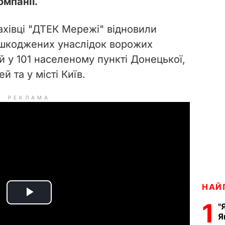
омпанії.
фахівці "ДТЕК Мережі" відновили
шкоджених унаслідок ворожих
ей у 101 населеному пункті Донецької,
 та у місті Київ.
РЕКЛАМА
НАЙ
P
1
"
Я