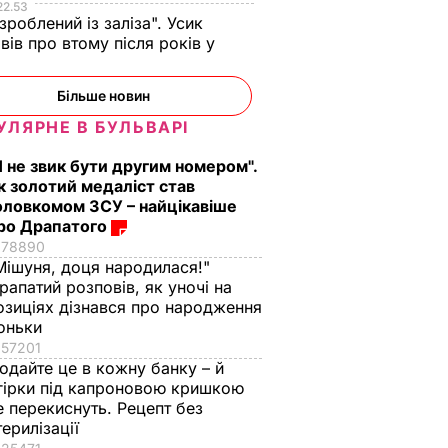
22.53
 зроблений із заліза". Усик
вів про втому після років у
і
Більше новин
аче
Гості думають, що
"Нічого нав'язувати
УЛЯРНЕ В БУЛЬВАРІ
поки не
це закуска з
не буду". Драпатий
Я не звик бути другим номером".
 мережу
ресторану. Як
розповів, яку
к золотий медаліст став
імки
приготувати ніжні
професію обрав йог
оловкомом ЗСУ – найцікавіше
баклажанні
син
ро Драпатого
рулетики без зайвого
7 серпня, 19.28
БУЛЬВАР
78890
жиру
Мішуня, доця народилася!"
ВАР
рапатий розповів, як уночі на
7 серпня, 20.16
БУЛЬВАР
озиціях дізнався про народження
оньки
57201
одайте це в кожну банку – й
гірки під капроновою кришкою
е перекиснуть. Рецепт без
терилізації