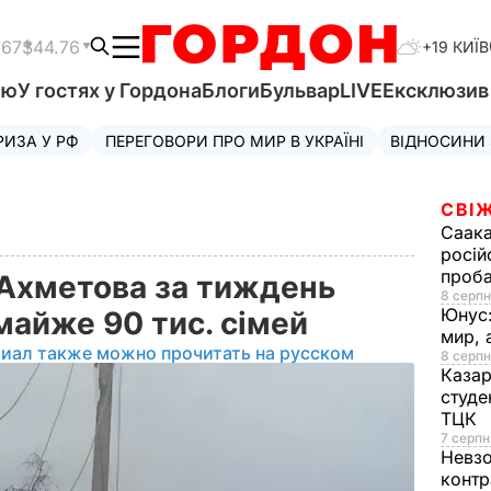
.67
$44.76
+19 КИЇВ
'ю
У гостях у Гордона
Блоги
Бульвар
LIVE
Ексклюзи
РИЗА У РФ
ПЕРЕГОВОРИ ПРО МИР В УКРАЇНІ
ВІДНОСИНИ
СВІЖ
Саака
росій
проб
Ахметова за тиждень
8 серпн
Юнус
майже 90 тис. сімей
мир, 
риал также можно прочитать на русском
8 серпн
Казар
студе
ТЦК
7 серпн
Невз
контр