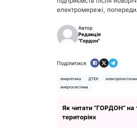
підприємств після новорі
електромережі, попереди
Автор
Редакція
"Гордон"
Поділитися
енергетика
ДТЕК
електропостача
енергосистема
Як читати ”ГОРДОН” на
територіях