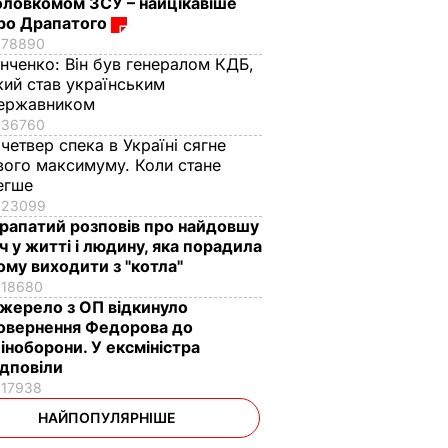
оловкомом ЗСУ – найцікавіше
ро Драпатого
78890
інченко:
Він був генералом КДБ,
кий став українським
ержавником
36760
 четвер спека в Україні сягне
вого максимуму. Коли стане
егше
23099
рапатий розповів про найдовшу
іч у житті і людину, яка порадила
ому виходити з "котла"
18680
жерело з ОП відкинуло
овернення Федорова до
іноборони. У ексміністра
ідповіли
17938
НАЙПОПУЛЯРНІШЕ