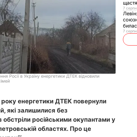
щаст
7 серпн
Левін
союзн
билас
7 серпн
ння Росії в Україну енергетики ДТЕК відновили
сімей
 року енергетики ДТЕК повернули
ей, які залишилися без
 обстріли російськими окупантами у
опетровській областях. Про це