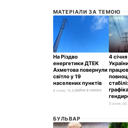
МАТЕРІАЛИ ЗА ТЕМОЮ
На Різдво
4 січн
енергетики ДТЕК
Україн
Ахметова повернули
працюв
світло у 19
повноц
населених пунктів
стабілі
графіка
8 січня, 15.33
ВІЙНА В УКРАЇНІ
гендир
5 січня, 00
БУЛЬВАР