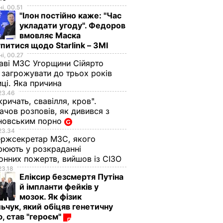
і, 00.51
"Ілон постійно каже: "Час
укладати угоду". Федоров
вмовляє Маска
питися щодо Starlink – ЗМІ
і, 00.27
аві МЗС Угорщини Сійярто
загрожувати до трьох років
иці. Яка причина
23.46
Нового
кричать, свавілля, кров".
и
чов розповів, як дивився з
новським порно
дну з
23.34
ржсекретар МЗС, якого
рюють у розкраданні
онних пожертв, вийшов із СІЗО
23.18
УКРАЇНІ
Еліксир безсмертя Путіна
й імпланти фейків у
мозок. Як фізик
ьчук, який обіцяв генетичну
, став "героєм"