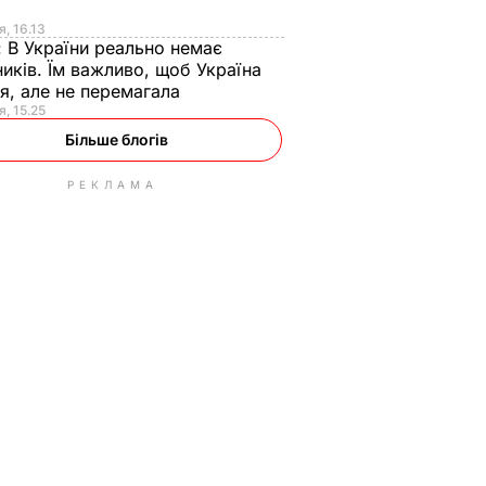
я
я, 16.13
:
В України реально немає
иків. Їм важливо, щоб Україна
я, але не перемагала
я, 15.25
Більше блогів
РЕКЛАМА