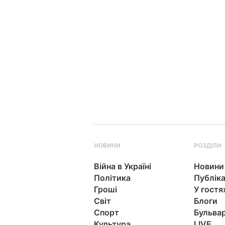
НОВИНИ
РОЗДІЛИ
Війна в Україні
Новини
Політика
Публіка
Гроші
У гостя
Світ
Блоги
Спорт
Бульва
Культура
LIVE