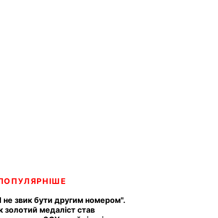
ПОПУЛЯРНІШЕ
Я не звик бути другим номером".
к золотий медаліст став