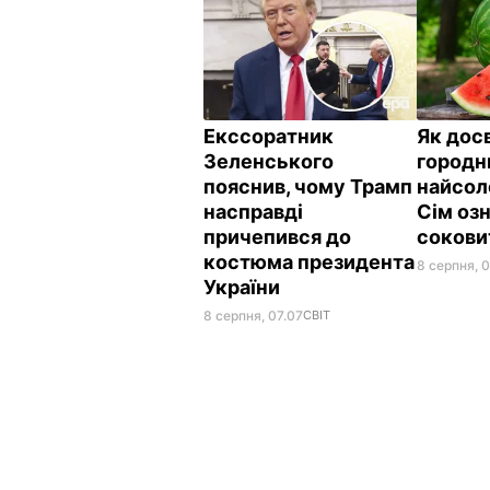
Екссоратник
Як дос
Зеленського
городн
пояснив, чому Трамп
найсол
насправді
Сім озн
причепився до
сокови
костюма президента
8 серпня, 
України
8 серпня, 07.07
СВІТ