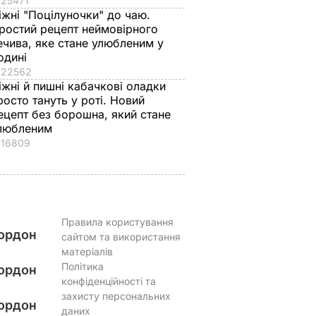
25471
іжні "Поцілуночки" до чаю.
ростий рецепт неймовірного
ечива, яке стане улюбленим у
одині
22562
іжні й пишні кабачкові оладки
росто тануть у роті. Новий
ецепт без борошна, який стане
любленим
16809
Правила користування
ордон
сайтом та використання
матеріалів
Політика
ордон
конфіденційності та
захисту персональних
ордон
даних