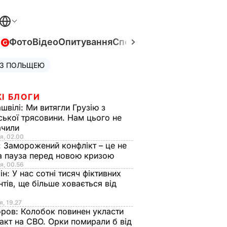
в
Фото
Відео
Опитування
Спецпроєкти
Війна в Укра
 З ПОЛЬЩЕЮ
І БЛОГИ
швілі:
Ми витягли Грузію з
ської трясовини. Нам цього не
ачили
я, 02.00
:
Заморожений конфлікт – це не
а пауза перед новою кризою
я, 00.56
ін:
У нас сотні тисяч фіктивних
нтів, ще більше ховається від
я, 19.27
оров:
Колобок повинен укласти
акт на СВО. Орки помирали б від