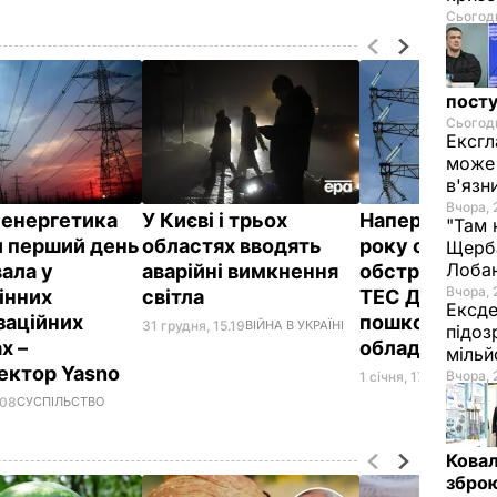
Сьогодн
посту
Сьогодн
Ексгл
може 
в'язн
Вчора, 
я енергетика
У Києві і трьох
Напередодні 
"Там 
и перший день
областях вводять
року окупант
Щерба
Лоба
ала у
аварійні вимкнення
обстріляли о
Вчора, 
інних
світла
ТЕС ДТЕК,
Ексде
заційних
пошкодивши
31 грудня, 15.19
ВІЙНА В УКРАЇНІ
підоз
х –
обладнання
мільй
ектор Yasno
Вчора, 
1 січня, 17.42
ВІЙНА В 
.08
СУСПІЛЬСТВО
Ковал
зброю