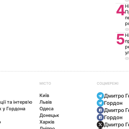
4
Н
П
п
р
5
Н
п
р
у
МІСТО
СОЦМЕРЕЖІ
Київ
Дмитро Г
ції та інтерв'ю
Львів
Гордон
х у Гордона
Одеса
Дмитро Г
Донецьк
Гордон
р
Харків
Дмитро Г
Дніпро