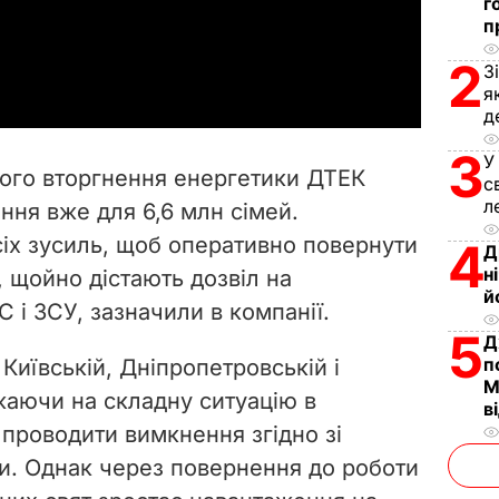
l
г
п
a
2
З
я
y
д
V
3
У
ного вторгнення енергетики ДТЕК
с
i
л
ння вже для 6,6 млн сімей.
іх зусиль, щоб оперативно повернути
4
d
Д
н
 щойно дістають дозвіл на
e
й
 і ЗСУ, зазначили в компанії.
5
Д
o
п
 Київській, Дніпропетровській і
М
жаючи на складну ситуацію в
в
 проводити вимкнення згідно зі
ми. Однак через повернення до роботи