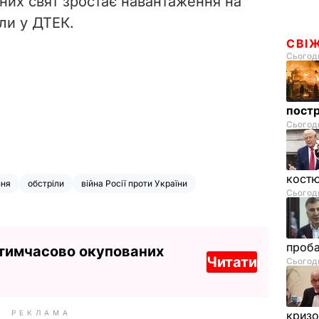
чних свят зростає навантаження на
ли у ДТЕК.
СВІ
Сьогодн
пост
Сьогодн
костю
ння
обстріли
війна Росії проти України
Сьогодн
проб
 тимчасово окупованих
Читати
Сьогодн
РЕКЛАМА
криз