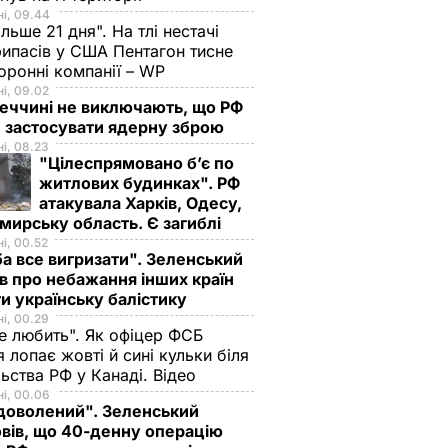
і, 09.44
ільше 21 дня". На тлі нестачі
ипасів у США Пентагон тисне
оронні компанії – WP
і, 09.02
еччині не виключають, що РФ
 застосувати ядерну зброю
і, 08.23
"Цілеспрямовано бʼє по
житлових будинках". РФ
атакувала Харків, Одесу,
ирську область. Є загиблі
і, 00.52
а все вигризати". Зеленський
в про небажання інших країн
и українську балістику
і, 00.29
не любить". Як офіцер ФСБ
 лопає жовті й сині кульки біля
ьства РФ у Канаді. Відео
і, 00.06
доволений". Зеленський
вів, що 40-денну операцію