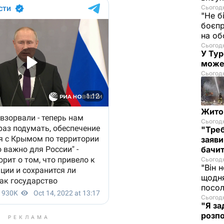
Сьогодн
"Не б
боєпр
на об
Сьогодн
У Тур
може
Сьогодн
Житом
Сьогодн
"Треб
заяви
бачит
Сьогодн
"Він 
щодня
посол
Сьогодн
"Я за
розпо
РЕКЛАМА