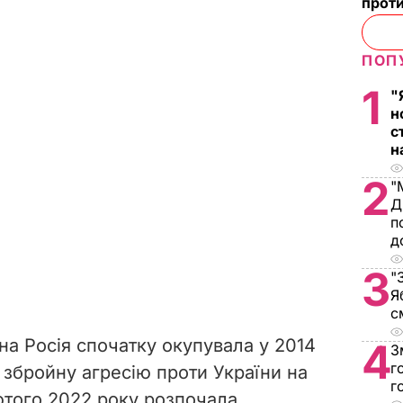
проти
ПОП
1
"
н
с
н
2
"
Д
п
д
3
"
Я
с
на Росія спочатку окупувала у 2014
4
З
г
 збройну агресію проти України на
г
ютого 2022 року розпочала