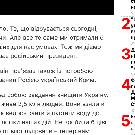
с
y
н
2
"
V
у
о. Те, що відбувається сьогодні, –
в
i
и. Але все те саме ми отримали б
щ
ірших для нас умовах. Тож ми діємо
d
3
Д
азав російський президент.
н
e
п
"
 він пов'язав також із потребою
o
4
ваний Росією український Крим.
Ф
п
Д
ед собою завдання знищити Україну.
М
у живе 2,5 млн людей. Вони взяли й
С
 довелося зайти й пустити воду до
5
К
логіки наших дій. Не зробили б цієї
в
н
о от міст підірвали – тепер нам