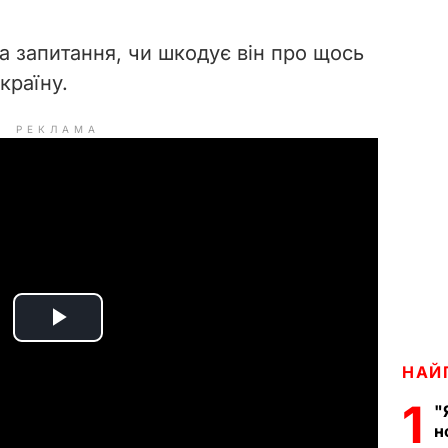
на запитання, чи шкодує він про щось
країну.
РЕКЛАМА
P
НАЙ
l
1
"
a
н