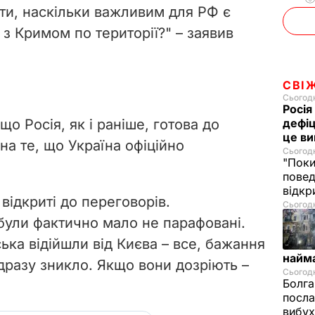
ати, наскільки важливим для РФ є
з Кримом по території?" – заявив
СВІ
Сьогодн
Росія
о Росія, як і раніше, готова до
дефіц
це ви
а те, що Україна офіційно
Сьогодн
"Поки
повед
відкр
відкриті до переговорів.
Сьогодні
були фактично мало не парафовані.
ська відійшли від Києва – все, бажання
найм
дразу зникло. Якщо вони дозріють –
Сьогодн
Болга
посла
вибух