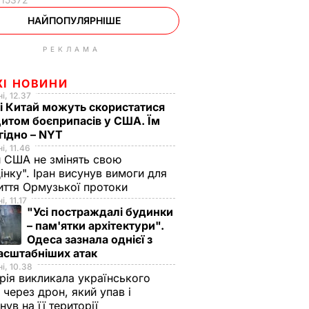
НАЙПОПУЛЯРНІШЕ
РЕКЛАМА
ЖІ НОВИНИ
і, 12.37
 і Китай можуть скористатися
итом боєприпасів у США. Їм
гідно – NYT
і, 11.46
 США не змінять свою
інку". Іран висунув вимоги для
иття Ормузької протоки
, 11.17
"Усі постраждалі будинки
– пам'ятки архітектури".
Одеса зазнала однієї з
асштабніших атак
і, 10.38
рія викликала українського
 через дрон, який упав і
нув на її території