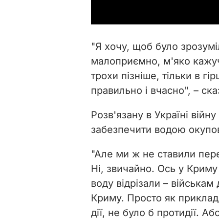
"Я хочу, щоб було зрозуміл
малоприємно, м'яко кажуч
трохи пізніше, тільки в г
правильно і вчасно", – ск
Розв'язану в Україні війну
забезпечити водою окупо
"Але ми ж не ставили пер
Ні, звичайно. Ось у Крим
воду відрізали – військам
Криму. Просто як приклад 
дії, не було б протидії. Аб