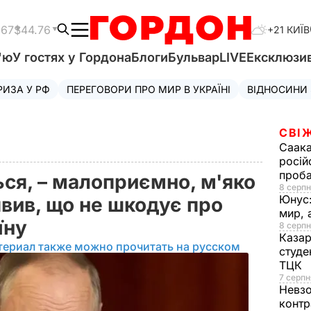
.67
$44.76
+21 КИЇВ
'ю
У гостях у Гордона
Блоги
Бульвар
LIVE
Ексклюзи
РИЗА У РФ
ПЕРЕГОВОРИ ПРО МИР В УКРАЇНІ
ВІДНОСИНИ
СВІ
Саака
росій
проб
ься, – малоприємно, м'яко
8 серпн
Юнус
явив, що не шкодує про
мир, 
їну
8 серпн
Казар
териал также можно прочитать на русском
студе
ТЦК
7 серпн
Невз
контр