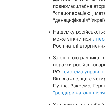
повномасштабне вторг
"спецоперацією", мета 
"денацифікація" Украї
На думку російської ж
може зіткнутися
з пер
Росії на тлі вторгненн
За оцінкою радника г
поразки російської ар
РФ і
система управлін
Він вважає, що є чоти
Путіна. Закрема, Гер
"роздере натовп післ
За даними Генштабу ЗС