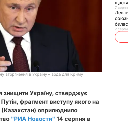
щаст
7 серпн
Левін
союзн
билас
7 серпн
у вторгнення в Україну – вода для Криму
ня знищити Україну, стверджує
Путін, фрагмент виступу якого на
і (Казахстан) оприлюднило
ство
"РИА Новости"
14 серпня в