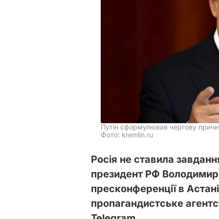
Путін сформулював чергову причин
Фото: kremlin.ru
Росія не ставила завдан
президент РФ Володимир 
пресконференції в Астан
пропагандистське агент
Telegram.