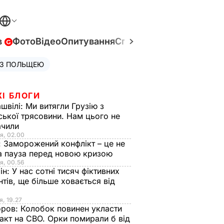
в
Фото
Відео
Опитування
Спецпроєкти
Війна в Укр
 З ПОЛЬЩЕЮ
ЖІ БЛОГИ
швілі:
Ми витягли Грузію з
ської трясовини. Нам цього не
ачили
я, 02.00
:
Заморожений конфлікт – це не
а пауза перед новою кризою
я, 00.56
ін:
У нас сотні тисяч фіктивних
нтів, ще більше ховається від
я, 19.27
оров:
Колобок повинен укласти
акт на СВО. Орки помирали б від