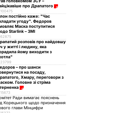
тав головкомом ЗСУ –
айцікавіше про Драпатого
100475
Ілон постійно каже: "Час
кладати угоду". Федоров
мовляє Маска поступитися
одо Starlink – ЗМІ
62875
рапатий розповів про найдовшу
іч у житті і людину, яка
орадила йому виходити з
котла"
23799
едоров – про шанси
овернутися на посаду,
рапатого, Хмару, переговори з
аском. Головне зі стріма
терненка
15673
омітет Ради вимагає пояснень
ід Корецького щодо призначення
ового глави Мінцифри
15372