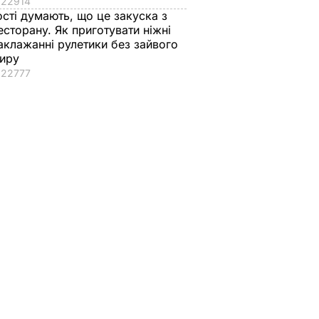
22914
ості думають, що це закуска з
есторану. Як приготувати ніжні
аклажанні рулетики без зайвого
иру
22777