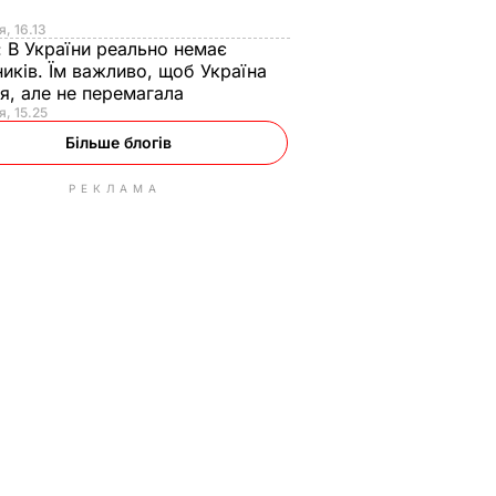
я
я, 16.13
:
В України реально немає
иків. Їм важливо, щоб Україна
я, але не перемагала
я, 15.25
Більше блогів
РЕКЛАМА