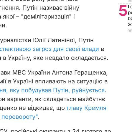
5
Г
нення. Путін називає війну
р
якої – "демілітаризація" і
б
ж
ни.
урналістки Юлії Латиніної, Путін
спективою загроз для своєї влади
в
я в Україну, яке невдало складається.
лави МВС України Антона Геращенка,
мії в Україні впливають на ситуацію в
ня, яку побудував Путін, руйнується
.
ри варіанти, як складеться майбутнє
ащенко не відкидає, що
главу Кремля
я перевороту"
.
У, російські окупанти з 24 лютого до