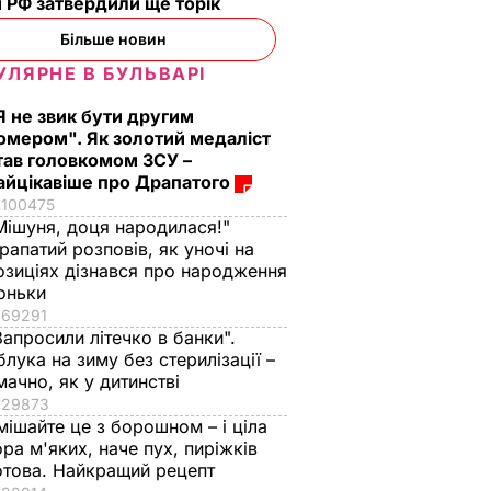
 РФ затвердили ще торік
Більше новин
УЛЯРНЕ В БУЛЬВАРІ
Я не звик бути другим
омером". Як золотий медаліст
тав головкомом ЗСУ –
айцікавіше про Драпатого
100475
Мішуня, доця народилася!"
рапатий розповів, як уночі на
озиціях дізнався про народження
оньки
69291
Запросили літечко в банки".
блука на зиму без стерилізації –
мачно, як у дитинстві
29873
мішайте це з борошном – і ціла
ора м'яких, наче пух, пиріжків
отова. Найкращий рецепт