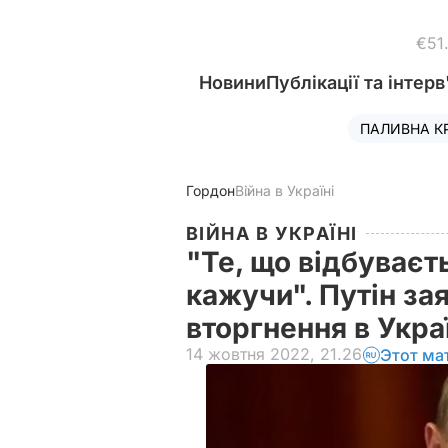
€51
Новини
Публікації та інтерв
ПАЛИВНА К
Гордон
Війна в Україні
ВІЙНА В УКРАЇНІ
"Те, що відбуваєт
кажучи". Путін за
вторгнення в Укра
14 жовтня 2022, 21.26
Этот ма