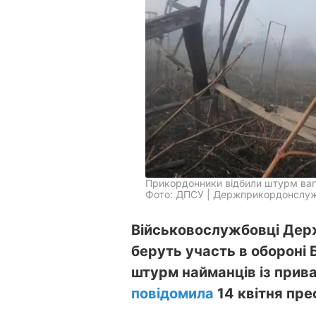
Прикордонники відбили штурм вагн
Фото: ДПСУ | Держприкордонслужб
Військовослужбовці Дер
беруть участь в обороні 
штурм найманців із приват
повідомила
14 квітня пр