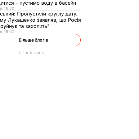
итися – пустимо воду в басейн
я, 16.30
ський:
Пропустили круглу дату.
ому Лукашенко заявляв, що Росія
зруйнує та захопить"
я, 16.07
Більше блогів
РЕКЛАМА