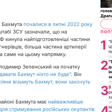
голов
Драп
ні Бахмута
почалися в липні 2022 року
нштабі ЗСУ зазначали, що на
ПОП
Ф кинула найпідготовленіші частини
1
"
гнерівців, більша частина артилерії
Ц
п
а саме на цьому напрямку.
2
"
лодимир Зеленський на початку
д
і
давати Бахмут ніхто не буде"
. Він
з
іяни візьмуть Бахмут, вони захочуть
3
В
р
х
районі Бахмута має
найважливіше
4
Н
для стримування російських окупантів