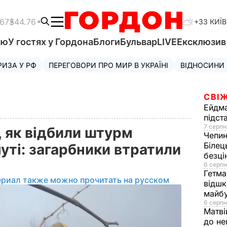
.67
$44.76
+33 КИЇВ
'ю
У гостях у Гордона
Блоги
Бульвар
LIVE
Ексклюзи
РИЗА У РФ
ПЕРЕГОВОРИ ПРО МИР В УКРАЇНІ
ВІДНОСИНИ
СВІЖ
Ейдм
підст
7 серпн
 як відбили штурм
Чепи
Білец
муті: загарбники втратили
безц
6 серпн
Гетма
ериал также можно прочитать на русском
відшк
майбу
6 серпн
Матві
до не