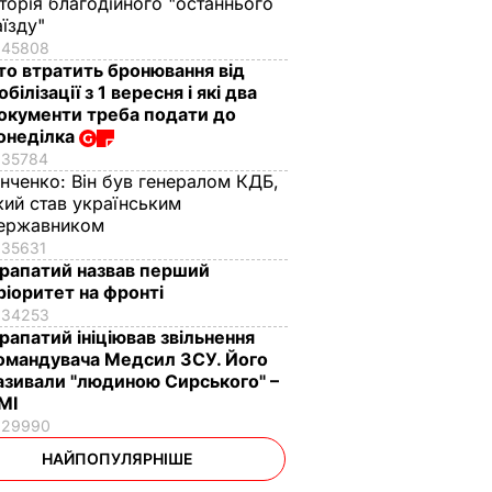
сторія благодійного "останнього
аїзду"
45808
то втратить бронювання від
обілізації з 1 вересня і які два
окументи треба подати до
онеділка
35784
інченко:
Він був генералом КДБ,
кий став українським
ержавником
35631
рапатий назвав перший
ріоритет на фронті
34253
рапатий ініціював звільнення
омандувача Медсил ЗСУ. Його
азивали "людиною Сирського" –
МІ
29990
НАЙПОПУЛЯРНІШЕ