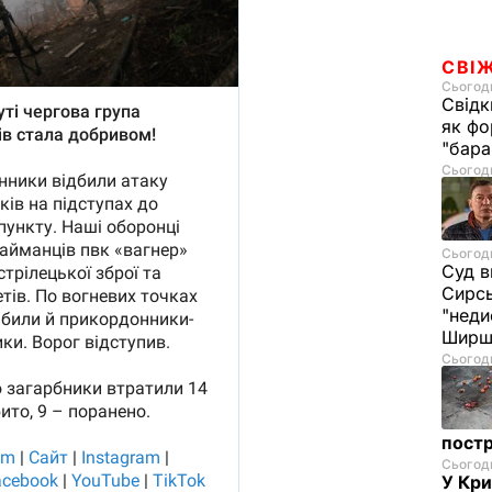
СВІ
Сьогодн
Свідк
як фо
"бара
Сьогодн
Сьогодн
Суд в
Сирс
"неди
Ширш
Сьогодн
постр
Сьогодн
У Кр