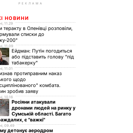
РЕКЛАМА
ЖІ НОВИНИ
і, 11.29
и теракту в Оленівці розповіли,
рмували списки до
ку-200"
і, 11.09
Ейдман:
Путін погодиться
або підставить голову "під
табакерку"
і, 11.01
изнав протиправним наказ
ького щодо
сциплінованого" комбата.
ин зробив заяву
і, 10.16
Росіяни атакували
дронами людей на ринку у
Сумській області. Багато
аждалих, є "важкі"
і, 09.49
иму детонує аеродром