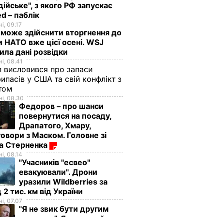
дійське", з якого РФ запускає
d – паблік
і, 09.17
 може здійснити вторгнення до
и НАТО вже цієї осені. WSJ
ила дані розвідки
і, 08.41
 висловився про запаси
ипасів у США та свій конфлікт з
етом
і, 08.30
Федоров – про шанси
повернутися на посаду,
Драпатого, Хмару,
овори з Маском. Головне зі
ма Стерненка
і, 08.14
"Учасників "есвео"
евакуювали". Дрони
уразили Wildberries за
 2 тис. км від України
і, 07.07
"Я не звик бути другим