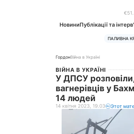
€51
Новини
Публікації та інтерв
ПАЛИВНА К
Гордон
Війна в Україні
ВІЙНА В УКРАЇНІ
У ДПСУ розповіли,
вагнерівців у Бах
14 людей
14 квітня 2023, 19.03
Этот мат