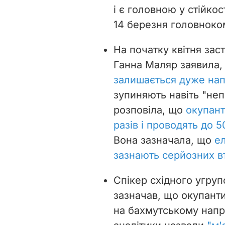
і є головною у стійко
14 березня головноко
На початку квітня зас
Ганна Маляр заявила
залишається дуже на
зупиняють навіть "непо
розповіла, що
окупант
разів і проводять до 
Вона зазначала, що
ел
зазнають серйозних в
Спікер східного угруп
зазначав, що окупант
на бахмутському напр