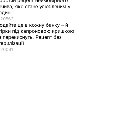
ростий рецепт неймовірного
ечива, яке стане улюбленим у
одині
20562
одайте це в кожну банку – й
гірки під капроновою кришкою
е перекиснуть. Рецепт без
терилізації
20091