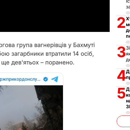
І
з
a
2
Х
y
м
д
п
V
гова група вагнерівців у Бахмуті
3
З
i
бою загарбники втратили 14 осіб,
я
д
, ще дев'ятьох – поранено.
d
4
Д
e
п
5
o
Д
к
н
З