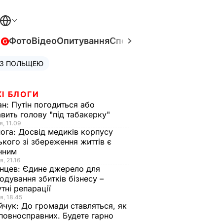
в
Фото
Відео
Опитування
Спецпроєкти
Війна в Укра
 З ПОЛЬЩЕЮ
І БЛОГИ
ан:
Путін погодиться або
авить голову "під табакерку"
я, 11.09
нога:
Досвід медиків корпусу
ького зі збереження життів є
інним
я, 21.16
нцев:
Єдине джерело для
одування збитків бізнесу –
тні репарації
я, 18.45
йчук:
До громади ставляться, як
повносправних. Будете гарно