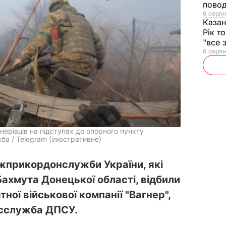
повод
6 серпн
Казан
Рік т
"все 
6 серпн
ерівців на підступах до опорного пункту
а / Telegram (ілюстративне)
жприкордонслужби України, які
Бахмута Донецької області, відбили
ної військової компанії "Вагнер",
есслужба ДПСУ.