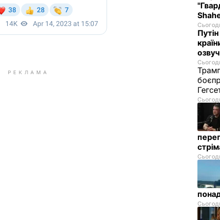
"Гвар
Shahe
Сьогодн
Путін
країн
озвуч
Сьогодн
Трамп
РЕКЛАМА
боєпр
Гегс
Сьогодн
перег
стрі
Сьогодн
понад
Сьогодн