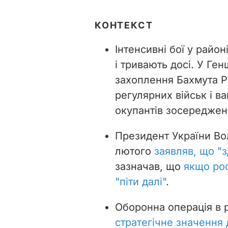
КОНТЕКСТ
Інтенсивні бої у райо
і тривають досі. У Ге
захоплення Бахмута Р
регулярних військ і ва
окупантів зосереджен
Президент України Во
лютого
заявляв, що "з
зазначав, що
якщо рос
"піти далі"
.
Оборонна операція в 
стратегічне значення 