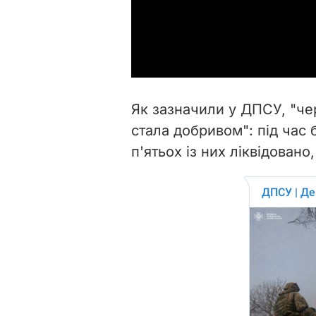
Як зазначили у ДПСУ, "чер
стала добривом": під час 
п'ятьох із них ліквідовано