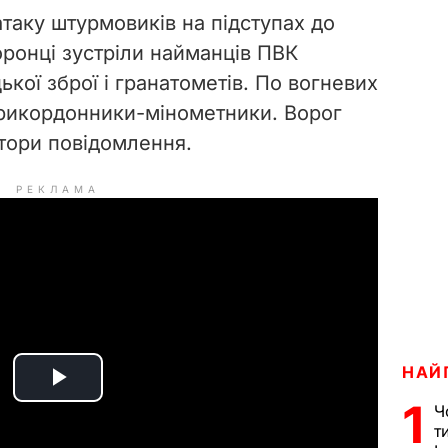
таку штурмовиків на підступах до
оронці зустріли найманців ПВК
ької зброї і гранатометів. По вогневих
прикордонники-мінометники. Ворог
втори повідомлення.
РЕКЛАМА
НАЙ
P
1
Ч
т
l