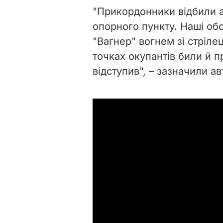
"Прикордонники відбили а
опорного пункту. Наші об
"Вагнер" вогнем зі стрілец
точках окупантів били й 
відступив", – зазначили а