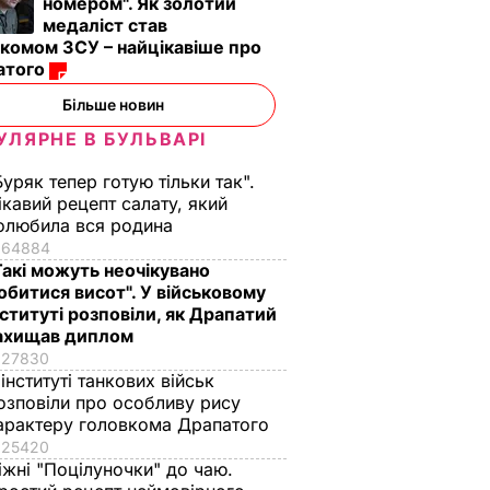
номером". Як золотий
медаліст став
комом ЗСУ – найцікавіше про
атого
Більше новин
УЛЯРНЕ В БУЛЬВАРІ
Буряк тепер готую тільки так".
ікавий рецепт салату, який
олюбила вся родина
64884
Такі можуть неочікувано
обитися висот". У військовому
нституті розповіли, як Драпатий
ахищав диплом
27830
 інституті танкових військ
озповіли про особливу рису
арактеру головкома Драпатого
25420
іжні "Поцілуночки" до чаю.