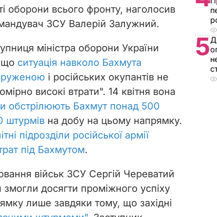
П
сті оборони всього фронту, наголосив
п
р
мандувач ЗСУ Валерій Залужний.
5
Д
тупниця міністра оборони України
о
н
, що
ситуація навколо Бахмута
с
пруженою
і російських окупантів не
мірно високі втрати". 14 квітня вона
и обстрілюють Бахмут понад 500
50 штурмів
на добу на цьому напрямку.
ітні підрозділи російської армії
трат під Бахмутом
.
овання військ ЗСУ Сергій
Череватий
и змогли досягти проміжного успіху
ямку лише завдяки тому, що західні