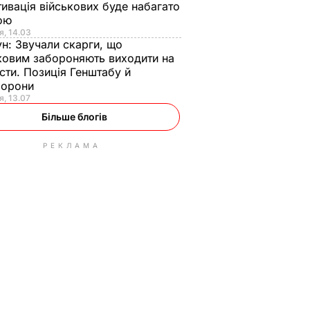
ивація військових буде набагато
ою
я, 14.03
ун:
Звучали скарги, що
ковим забороняють виходити на
сти. Позиція Генштабу й
борони
я, 13.07
Більше блогів
РЕКЛАМА