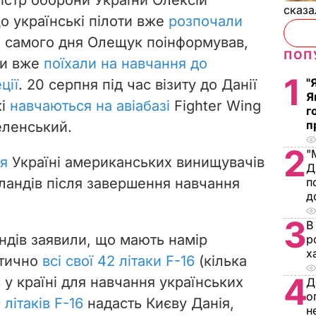
сказа
о українські пілоти вже
розпочали
о самого дня Олещук поінформував,
ПОП
ки вже
поїхали на навчання до
1
"
ції
. 20 серпня під час візиту до Данії
Я
кі
навчаються на авіабазі
Fighter Wing
г
п
Зеленський.
2
"
я
Україні американських винищувачів
Д
ерландів після завершення навчання
п
д
3
В
ндів заявили, що мають намір
р
х
ктично
всі свої 42 літаки F-16
(кілька
4
у країні для навчання українських
Д
о
 літаків F-16
надасть Києву Данія,
н