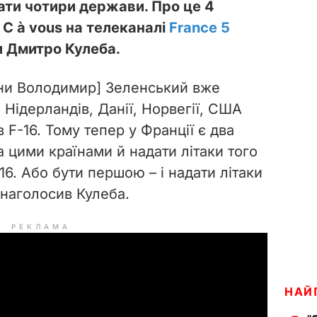
ати чотири держави. Про це 4
 C à vous на телеканалі
France 5
и Дмитро Кулеба.
їни Володимир] Зеленський вже
Нідерландів, Данії, Норвегії, США
в F-16. Тому тепер у Франції є два
за цими країнами й надати літаки того
16. Або бути першою – і надати літаки
 наголосив Кулеба.
РЕКЛАМА
НАЙ