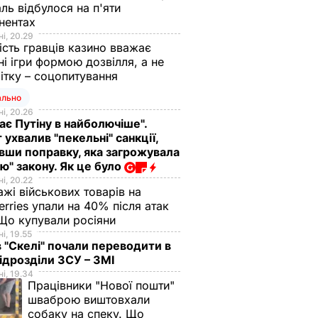
ль відбулося на п'яти
нентах
і, 20.29
ість гравців казино вважає
ні ігри формою дозвілля, а не
ітку – соцопитування
ально
і, 20.26
ає Путіну в найболючіше".
 ухвалив "пекельні" санкції,
вши поправку, яка загрожувала
ю" закону. Як це було
і, 20.22
жі військових товарів на
erries упали на 40% після атак
Що купували росіяни
і, 19.55
в "Скелі" почали переводити в
підрозділи ЗСУ – ЗМІ
і, 19.34
Працівники "Нової пошти"
шваброю виштовхали
собаку на спеку. Що