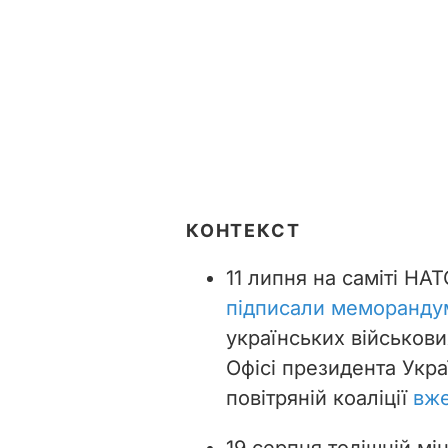
КОНТЕКСТ
11 липня на саміті НА
підписали меморанду
українських військови
Офісі президента Укра
повітряній коаліції
вже
19 серпня тодішній мі