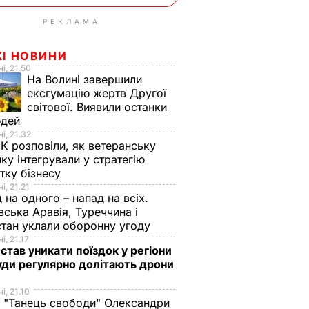
РЕКЛАМА
ЖІ НОВИНИ
і, 21.50
На Волині завершили
ексгумацію жертв Другої
світової. Виявили останки
юдей
і, 21.32
К розповіли, як ветеранську
ику інтегрували у стратегію
тку бізнесу
і, 21.21
 на одного – напад на всіх.
вська Аравія, Туреччина і
тан уклали оборонну угоду
і, 21.17
 став уникати поїздок у регіони
уди регулярно долітають дрони
і, 21.10
 "Танець свободи" Олександри