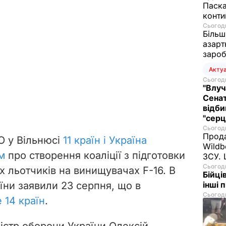
Паска
конти
Сьогодн
Більш
азарт
зароб
Акту
Сьогодн
"Влуч
Сенат
відби
"серц
Сьогодн
Прода
ТО у Вільнюсі
11 країн і Україна
Wildb
м
про створення коаліції з підготовки
ЗСУ. 
Сьогодн
х льотчиків на винищувачах F-16. В
Бійці
їни заявили 23 серпня, що в
інші 
Сьогодн
 14 країн
.
ністр оборони України Олексій