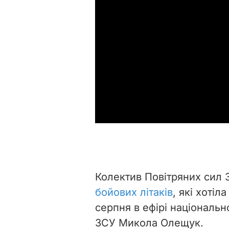
Колектив Повітряних сил
бойових літаків
, які хотіл
серпня в ефірі національ
ЗСУ Микола Олещук.