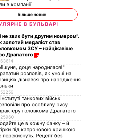
ли в компанії
Більше новин
УЛЯРНЕ В БУЛЬВАРІ
Я не звик бути другим номером".
к золотий медаліст став
оловкомом ЗСУ – найцікавіше
ро Драпатого
63614
Мішуня, доця народилася!"
рапатий розповів, як уночі на
озиціях дізнався про народження
оньки
52259
 інституті танкових військ
озповіли про особливу рису
арактеру головкома Драпатого
25960
одайте це в кожну банку – й
гірки під капроновою кришкою
е перекиснуть. Рецепт без