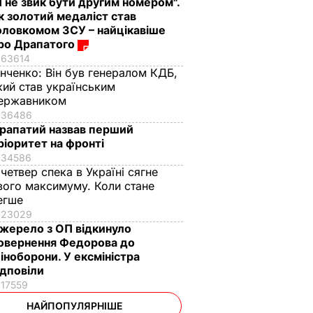
Я не звик бути другим номером".
к золотий медаліст став
оловкомом ЗСУ – найцікавіше
ро Драпатого
63614
інченко:
Він був генералом КДБ,
кий став українським
ержавником
36486
рапатий назвав перший
ріоритет на фронті
34586
 четвер спека в Україні сягне
вого максимуму. Коли стане
егше
23029
жерело з ОП відкинуло
овернення Федорова до
іноборони. У ексміністра
ідповіли
17559
НАЙПОПУЛЯРНІШЕ