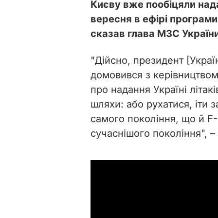
Києву вже пообіцяли над
вересня в ефірі програми
сказав глава МЗС Україн
"Дійсно, президент [Укра
домовився з керівництвом 
про надання Україні літакі
шляхи: або рухатися, іти 
самого покоління, що й F-
сучаснішого покоління", –