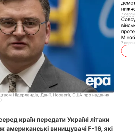
демот
нижч
7 серпн
Совс
війсь
проте
Міно
7 серпн
твом Нідерландів, Данії, Норвегії, США про надання
)
еред країн передати Україні літаки
іж американські винищувачі F-16, які