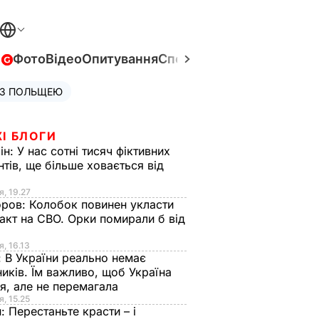
в
Фото
Відео
Опитування
Спецпроєкти
Війна в Укра
 З ПОЛЬЩЕЮ
І БЛОГИ
ін:
У нас сотні тисяч фіктивних
нтів, ще більше ховається від
я, 19.27
оров:
Колобок повинен укласти
акт на СВО. Орки помирали б від
я
я, 16.13
:
В України реально немає
иків. Їм важливо, щоб Україна
я, але не перемагала
я, 15.25
н:
Перестаньте красти – і