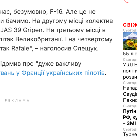
нас, безумовно, F-16. Але це не
ми бачимо. На другому місці колектив
СВІ
JAS 39 Gripen. На третьому місці в
Сьогодн
літак Великобританії. І на четвертому
ітак Rafale", – наголосив Олещук.
55 л
Сьогодн
відомив про "дуже важливу
У ДТЕ
політ
вань у Франції українських пілотів
.
розви
Сьогодн
Напад
Сауді
Пакис
РЕКЛАМА
Сьогодн
Путін
РФ, к
– ЗМІ
Сьогодн
Турне