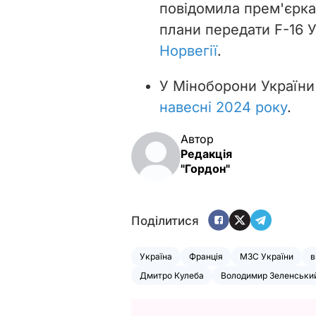
повідомила прем'єрка
плани передати F-16 У
Норвегії
.
У Міноборони України 
навесні 2024 року
.
Автор
Редакція
"Гордон"
Поділитися
Україна
Франція
МЗС України
в
Дмитро Кулеба
Володимир Зеленськи