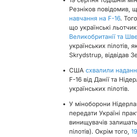
Резніков повідомив, щ
навчання на F-16
. Тог
що українські льотчи
Великобританії та Шве
українських пілотів, я
Skrydstrup, відвідав 
США
схвалили наданн
F-16 від Данії та Нід
українських пілотів.
У міноборони Нідерла
передати Україні пра
винищувачів залишать 
пілотів). Окрім того,
19