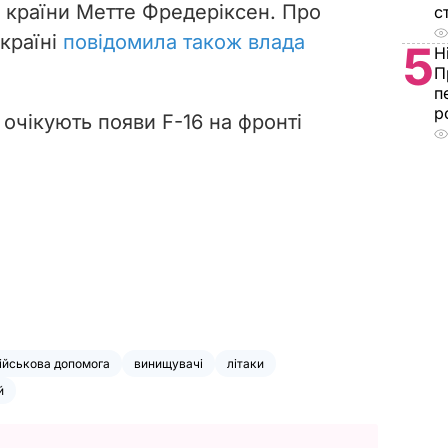
 країни Метте Фредеріксен. Про
с
країні
повідомила також влада
5
Н
П
п
р
очікують появи F-16 на фронті
ійськова допомога
винищувачі
літаки
й