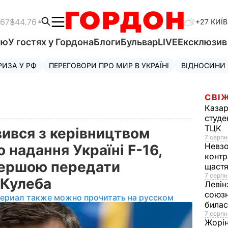
.67
$44.76
+27 КИЇВ
'ю
У гостях у Гордона
Блоги
Бульвар
LIVE
Ексклюзи
РИЗА У РФ
ПЕРЕГОВОРИ ПРО МИР В УКРАЇНІ
ВІДНОСИНИ
СВІЖ
Казар
студе
ТЦК
ився з керівництвом
7 серпн
Невз
 надання Україні F-16,
контр
першою передати
щаст
7 серпн
– Кулеба
Левін
союзн
териал также можно прочитать на русском
билас
7 серпн
Жорі