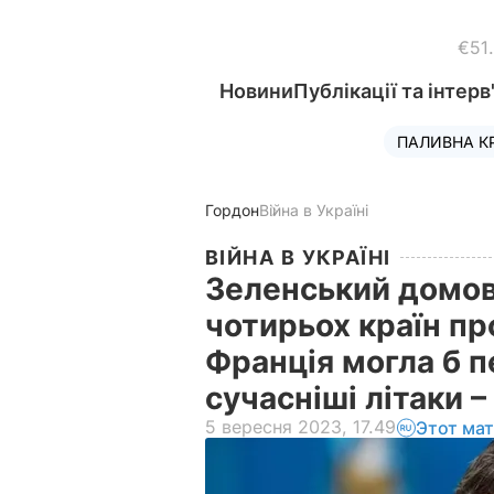
€51
Новини
Публікації та інтерв
ПАЛИВНА К
Гордон
Війна в Україні
ВІЙНА В УКРАЇНІ
Зеленський домов
чотирьох країн про
Франція могла б 
сучасніші літаки 
5 вересня 2023, 17.49
Этот ма