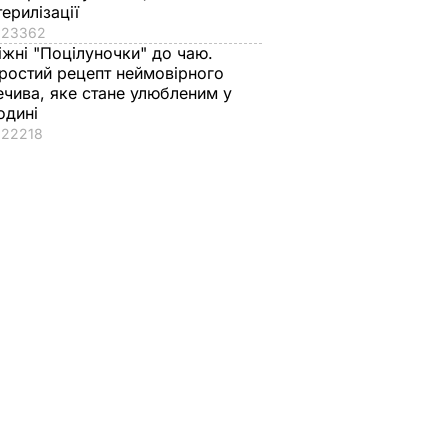
терилізації
23362
іжні "Поцілуночки" до чаю.
ростий рецепт неймовірного
ечива, яке стане улюбленим у
одині
22218