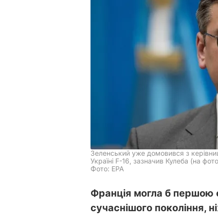
Зеленський уже домовився з керівниц
Україні F-16, зазначив Кулеба (на фото
Фото: EPA
Франція могла б першою с
сучаснішого покоління, н