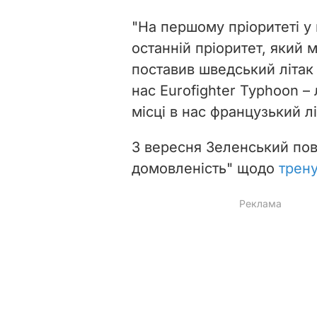
"На першому пріоритеті у 
останній пріоритет, який 
поставив шведський літак 
нас Eurofighter Typhoon – 
місці в нас французький л
3 вересня Зеленський по
домовленість" щодо
трену