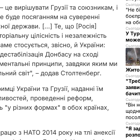
Сьогодн
– це вирішувати Грузії та союзникам, і
"Не б
боєпр
ше буде посяганням на суверенні
на об
ї держави. [...] Те, що [Росія]
Сьогодн
У Тур
ріальну цілісність і незалежність
може
саме стосується, звісно, й України:
Сьогодн
дестабілізація Донбасу на сході
ментальні принципи, завдяки яким ми
Житом
ьний світ", – додав Столтенберг.
Сьогодн
"Треб
заяви
мці України та Грузії, наданні їм
бачит
ливостей, проведенні реформ,
Сьогодн
"Він 
ь "у різних формах" в обох країнах,
щодня
посол
Сьогодн
"Я за
працю з НАТО 2014 року на тлі анексії
розпо