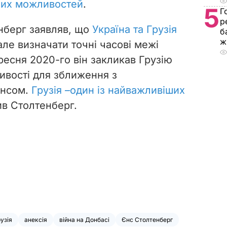
них можливостей
.
5
Г
р
енберг заявляв, що
Україна та Грузія
б
ж
 але визначати точні часові межі
ресня 2020-го він закликав Грузію
ивості для зближення з
янсом.
Г
рузія –
один із
найважливіших
ив Столтенберг.
узія
анексія
війна на Донбасі
Єнс Столтенберг