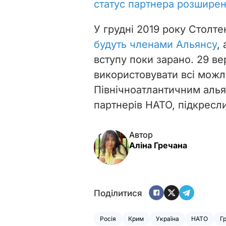
статус партнера розшире
У грудні 2019 року Столт
будуть членами Альянсу
,
вступу поки зарано. 2
9 ве
використовувати всі можл
Північноатлантичним аль
партнерів НАТО, підкресл
Автор
Аліна Гречана
Поділитися
Росія
Крим
Україна
НАТО
Гр