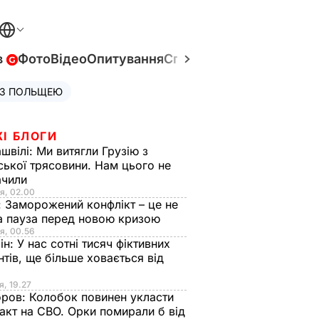
в
Фото
Відео
Опитування
Спецпроєкти
Війна в Укр
 З ПОЛЬЩЕЮ
ЖІ БЛОГИ
швілі:
Ми витягли Грузію з
ської трясовини. Нам цього не
ачили
я, 02.00
:
Заморожений конфлікт – це не
а пауза перед новою кризою
я, 00.56
ін:
У нас сотні тисяч фіктивних
нтів, ще більше ховається від
я, 19.27
оров:
Колобок повинен укласти
акт на СВО. Орки помирали б від