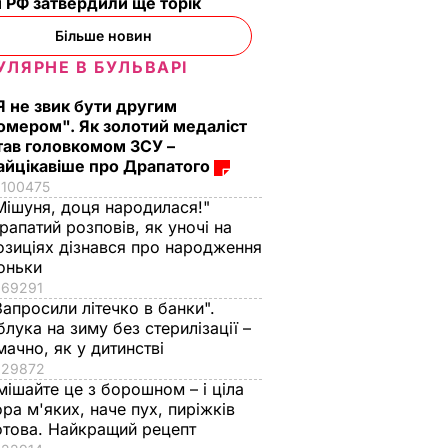
 РФ затвердили ще торік
Більше новин
УЛЯРНЕ В БУЛЬВАРІ
Я не звик бути другим
омером". Як золотий медаліст
тав головкомом ЗСУ –
айцікавіше про Драпатого
100475
Мішуня, доця народилася!"
рапатий розповів, як уночі на
озиціях дізнався про народження
оньки
69291
Запросили літечко в банки".
блука на зиму без стерилізації –
мачно, як у дитинстві
29872
мішайте це з борошном – і ціла
ора м'яких, наче пух, пиріжків
отова. Найкращий рецепт