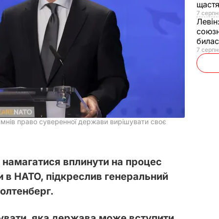
щаст
7 серпн
Левін
союзн
билас
7 серпн
умнів право суверенної держави вирішувати своє
ь намагатися вплинути на процес
и в НАТО, підкреслив генеральний
олтенберг.
шувати, яка держава може вступити