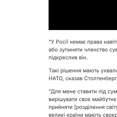
"У Росії немає права наві
або зупиняти членство су
підкреслив він.
Такі рішення мають ухвал
НАТО, сказав Столтенберг
"Для мене ставити під су
вирішувати своє майбутн
прийняти [розділення світ
великі країни мають своєр