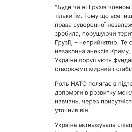
"Буде чи ні Грузія членом 
тільки їм. Тому що все ін
права суверенної незалежно
зробила, порушуючи терито
Грузії, – неприйнятно. Те 
незаконна анексія Криму, 
України порушують фунда
створюємо мирний і стабіл
Роль НАТО полягає в підтри
допомоги в розвитку мож
навчань, через присутніст
уточнив він.
Україна активізувала спів