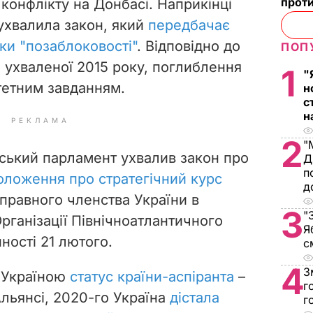
проти
конфлікту на Донбасі. Наприкінці
ухвалила закон, який
передбачає
ики "позаблоковості"
. Відповідно до
ПОП
, ухваленої 2015 року, поглиблення
1
"
итетним завданням.
н
с
н
РЕКЛАМА
2
"
нський парламент ухвалив закон про
Д
п
оложення про стратегічний курс
д
правного членства України в
3
"
рганізації Північноатлантичного
Я
ності 21 лютого.
с
4
З
а Україною
статус країни-аспіранта
–
г
Альянсі, 2020-го Україна
дістала
г