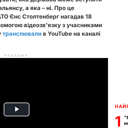
льянсу, а яка – ні. Про це
ТО Єнс Столтенберг нагадав 18
помогою відеозв'язку з учасниками
у
транслювали
в YouTube на каналі
РЕКЛАМА
НАЙ
P
1
"
н