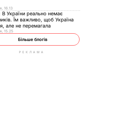
я
я, 16.13
:
В України реально немає
иків. Їм важливо, щоб Україна
я, але не перемагала
я, 15.25
Більше блогів
РЕКЛАМА