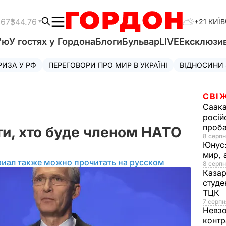
.67
$44.76
+21 КИЇВ
'ю
У гостях у Гордона
Блоги
Бульвар
LIVE
Ексклюзи
РИЗА У РФ
ПЕРЕГОВОРИ ПРО МИР В УКРАЇНІ
ВІДНОСИНИ
СВІ
Саака
росій
проб
ти, хто буде членом НАТО
8 серпн
Юнус
мир, 
риал также можно прочитать на русском
8 серпн
Казар
студе
ТЦК
7 серпн
Невз
контр