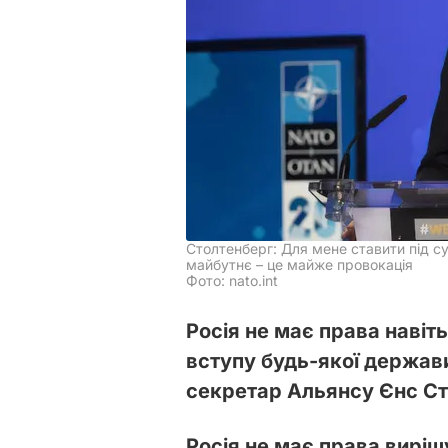
Столтенберг: Для мене ставити під с
майбутнє – це майже провокація
Фото: nato.int
Росія не має права навіт
вступу будь-якої держав
секретар Альянсу Єнс Ст
Росія не має права вирі