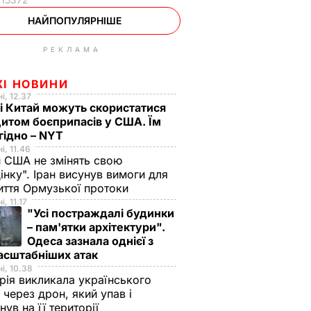
НАЙПОПУЛЯРНІШЕ
РЕКЛАМА
ЖІ НОВИНИ
і, 12.37
 і Китай можуть скористатися
итом боєприпасів у США. Їм
гідно – NYT
і, 11.46
 США не змінять свою
інку". Іран висунув вимоги для
иття Ормузької протоки
, 11.17
"Усі постраждалі будинки
– пам'ятки архітектури".
Одеса зазнала однієї з
асштабніших атак
і, 10.38
рія викликала українського
 через дрон, який упав і
нув на її території