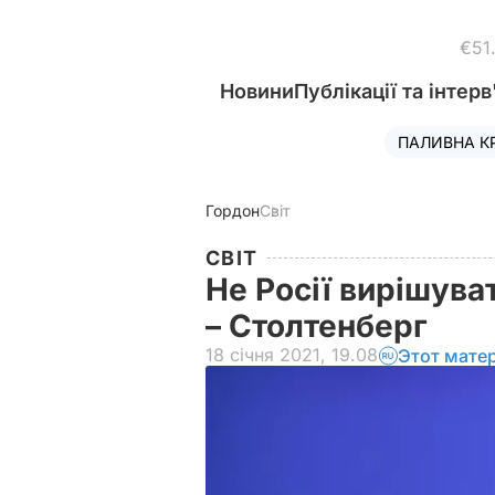
€51
Новини
Публікації та інтерв
ПАЛИВНА К
Гордон
Світ
СВІТ
Не Росії вирішува
– Столтенберг
18 січня 2021, 19.08
Этот мате