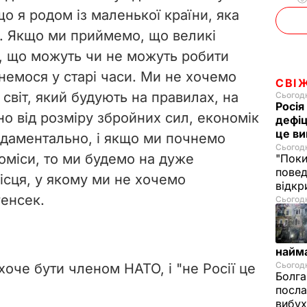
що я родом із маленької країни, яка
. Якщо ми приймемо, що великі
, що можуть чи не можуть робити
рнемося у старі часи. Ми не хочемо
СВІ
 світ, який будують на правилах, на
Сьогодн
Росія
но від розміру збройних сил, економік
дефіц
це ви
ндаментально, і якщо ми почнемо
Сьогодн
міси, то ми будемо на дуже
"Поки
повед
сця, у якому ми не хочемо
відкр
генсек.
Сьогодні
найм
Сьогодн
хоче бути членом НАТО, і "не Росії це
Болга
посла
вибух