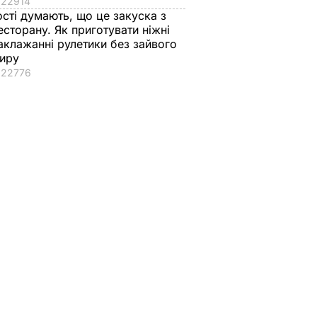
22914
ості думають, що це закуска з
есторану. Як приготувати ніжні
аклажанні рулетики без зайвого
иру
22776