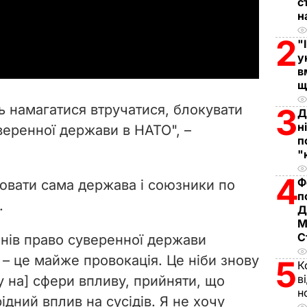
l
с
н
a
2
"
у
y
в
щ
V
ть намагатися втручатися, блокувати
3
Д
i
н
веренної держави в НАТО", –
п
d
"
4
e
Ф
ювати сама держава і союзники по
п
.
Д
o
М
С
мнів право суверенної держави
є – це майже
провокація.
Це ніби знову
5
К
в
у на] сфери впливу, прийняти, що
н
ідний вплив на сусідів. Я не хочу