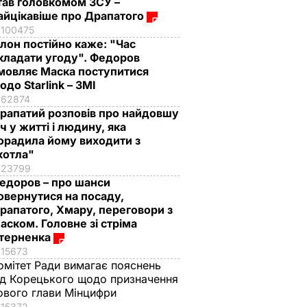
тав головкомом ЗСУ –
айцікавіше про Драпатого
100475
Ілон постійно каже: "Час
кладати угоду". Федоров
мовляє Маска поступитися
одо Starlink – ЗМІ
62874
рапатий розповів про найдовшу
іч у житті і людину, яка
орадила йому виходити з
котла"
23799
едоров – про шанси
овернутися на посаду,
рапатого, Хмару, переговори з
аском. Головне зі стріма
терненка
15673
омітет Ради вимагає пояснень
ід Корецького щодо призначення
ового глави Мінцифри
15372