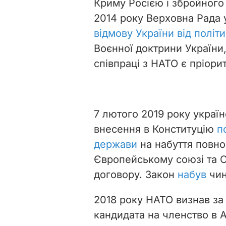
Криму Росією і збройного 
2014 року Верховна Рада 
відмову України від політ
Воєнної доктрини України
співпраці з НАТО є пріор
7 лютого 2019 року украї
внесення в Конституцію
п
держави
на набуття повно
Європейському союзі та О
договору. Закон
набув
чин
2018 року НАТО визнав з
кандидата на членство в 