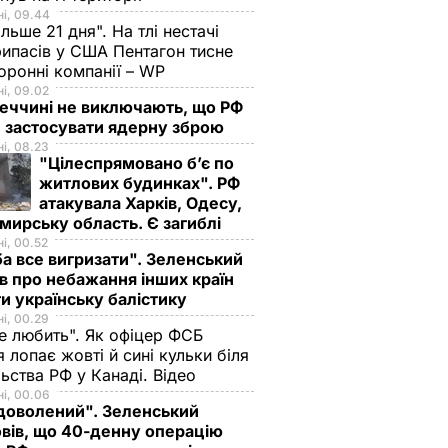
і, 09.44
ільше 21 дня". На тлі нестачі
ипасів у США Пентагон тисне
оронні компанії – WP
і, 09.02
еччині не виключають, що РФ
 застосувати ядерну зброю
і, 08.23
"Цілеспрямовано бʼє по
житлових будинках". РФ
атакувала Харків, Одесу,
ирську область. Є загиблі
і, 00.52
а все вигризати". Зеленський
в про небажання інших країн
и українську балістику
і, 00.29
не любить". Як офіцер ФСБ
 лопає жовті й сині кульки біля
ьства РФ у Канаді. Відео
і, 00.06
доволений". Зеленський
вів, що 40-денну операцію