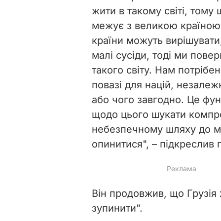
жити в такому світі, тому 
межує з великою країною
країни можуть вирішувати
малі сусіди, тоді ми пове
такого світу. Нам потрібен
повазі для націй, незалеж
або чого завгодно. Це фу
щодо цього шукати компро
небезпечному шляху до мі
опинитися", – підкреслив 
Він продовжив, що
Грузія 
зупинити".