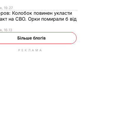
я, 19.27
оров:
Колобок повинен укласти
акт на СВО. Орки помирали б від
я
я, 16.13
Більше блогів
РЕКЛАМА