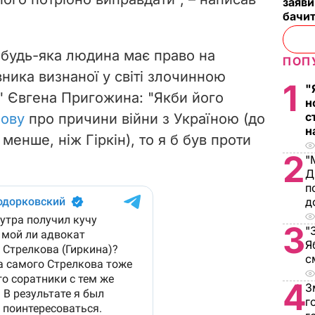
заяви
бачит
 будь-яка людина має право на
ПОП
вника визнаної у світі злочинною
1
"
" Євгена Пригожина: "Якби його
н
с
мову
про причини війни з Україною (до
н
 менше, ніж Гіркін), то я б був проти
2
"
Д
п
д
3
"
Я
с
4
З
г