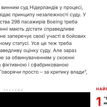
 винним суд Нідерландів у процесі,
овідає принципу незалежності суду. У
ства 298 пасажирів Boeing треба
винні мають дістати справедливе
не заперечує своєї участі в бойових
ному статусі. Усе це теж треба
раведливу оцінку суду. Але зараз
е за обвинуваченням у скоєнні
а фіктивною і сфабрикованою
оворячи просто – за критику влади",
НАЙ
РЕКЛАМА
1
"
н