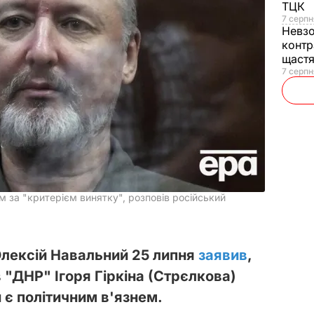
ТЦК
7 серпн
Невз
контр
щаст
7 серпн
м за "критерієм винятку", розповів російський
Олексій Навальний 25 липня
заявив
,
"ДНР" Ігоря Гіркіна (Стрєлкова)
н є політичним в'язнем.