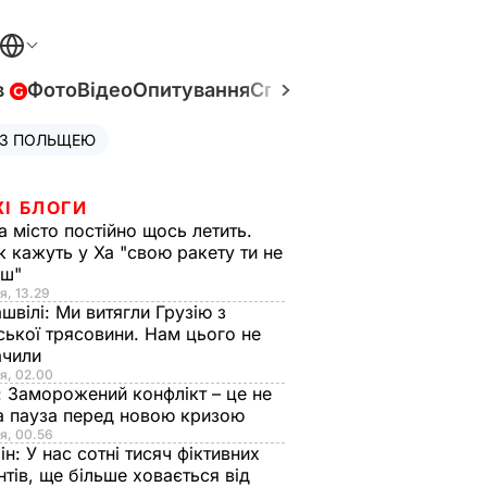
в
Фото
Відео
Опитування
Спецпроєкти
Війна в Укр
 З ПОЛЬЩЕЮ
ЖІ БЛОГИ
а місто постійно щось летить.
к кажуть у Ха "свою ракету ти не
єш"
я, 13.29
швілі:
Ми витягли Грузію з
ської трясовини. Нам цього не
ачили
я, 02.00
:
Заморожений конфлікт – це не
а пауза перед новою кризою
я, 00.56
ін:
У нас сотні тисяч фіктивних
нтів, ще більше ховається від