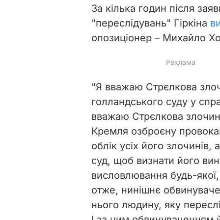
За кілька годин після за
"переслідувань" Гіркіна
в
опозиціонер – Михайло Х
"
Я вважаю Стрєлкова злоч
голландського суду у спра
вважаю Стрєлкова злочин
Кремля озброєну провокаці
облік усіх його злочинів, а
суд, щоб визнати його ви
висловлювання будь-якої,
отже, нинішнє обвинувачен
нього людину, яку переслі
І за цим обвинуваченням 