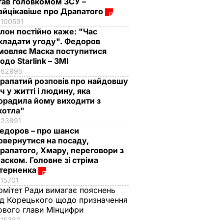
тав головкомом ЗСУ –
айцікавіше про Драпатого
100591
Ілон постійно каже: "Час
кладати угоду". Федоров
мовляє Маска поступитися
одо Starlink – ЗМІ
62995
рапатий розповів про найдовшу
іч у житті і людину, яка
орадила йому виходити з
котла"
23891
едоров – про шанси
овернутися на посаду,
рапатого, Хмару, переговори з
аском. Головне зі стріма
терненка
15701
омітет Ради вимагає пояснень
ід Корецького щодо призначення
ового глави Мінцифри
15380