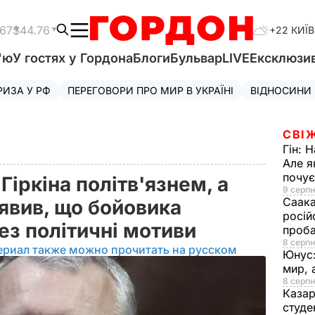
.67
$44.76
+22 КИЇВ
'ю
У гостях у Гордона
Блоги
Бульвар
LIVE
Ексклюзи
РИЗА У РФ
ПЕРЕГОВОРИ ПРО МИР В УКРАЇНІ
ВІДНОСИНИ
СВІ
Гін:
Н
Але я
почу
Гіркіна політв'язнем, а
9 серпн
Саака
явив, що бойовика
росій
ез політичні мотиви
проб
8 серпн
ериал также можно прочитать на русском
Юнус
мир, 
8 серпн
Казар
студе