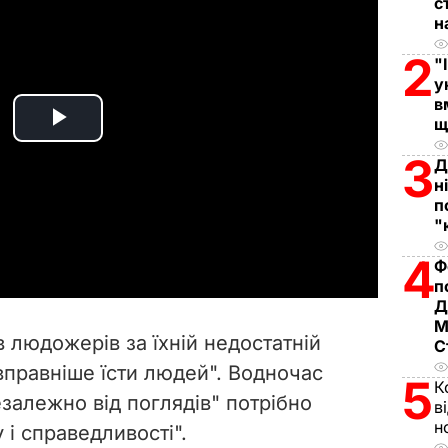
с
н
2
"
у
в
щ
P
3
Д
l
н
п
a
"
4
Ф
y
п
Д
V
М
в людожерів за їхній недостатній
С
i
 вправніше їсти людей". Водночас
5
К
залежно від поглядів" потрібно
d
в
н
 і справедливості".