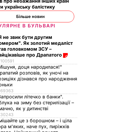
в про небажання інших країн
и українську балістику
Більше новин
УЛЯРНЕ В БУЛЬВАРІ
Я не звик бути другим
омером". Як золотий медаліст
тав головкомом ЗСУ –
айцікавіше про Драпатого
100591
Мішуня, доця народилася!"
рапатий розповів, як уночі на
озиціях дізнався про народження
оньки
69363
Запросили літечко в банки".
блука на зиму без стерилізації –
мачно, як у дитинстві
30243
мішайте це з борошном – і ціла
ора м'яких, наче пух, пиріжків