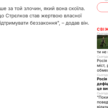
e
е за той злочин, який вона скоїла.
o
що Стрєлков став жертвою власної
підтримувати беззаконня",
–
додав він.
СВІ
Сьогодн
ти не
Сьогодн
Росія
міст,
обмеж
Сьогодн
Росія
дефіц
це ви
Сьогодн
"Поки
повед
відкр