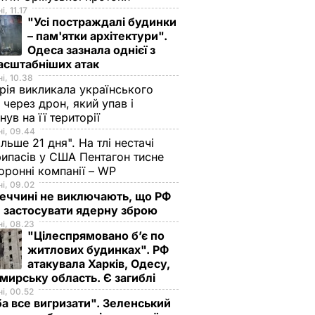
, 11.17
"Усі постраждалі будинки
– пам'ятки архітектури".
Одеса зазнала однієї з
асштабніших атак
і, 10.38
рія викликала українського
 через дрон, який упав і
нув на її території
і, 09.44
ільше 21 дня". На тлі нестачі
ипасів у США Пентагон тисне
оронні компанії – WP
і, 09.02
еччині не виключають, що РФ
 застосувати ядерну зброю
і, 08.23
"Цілеспрямовано бʼє по
житлових будинках". РФ
атакувала Харків, Одесу,
ирську область. Є загиблі
і, 00.52
а все вигризати". Зеленський