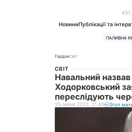
€51
Новини
Публікації та інтерв
ПАЛИВНА К
Гордон
Світ
СВІТ
Навальний назвав 
Ходорковський за
переслідують чер
25 липня 2023, 21.43
Этот мат