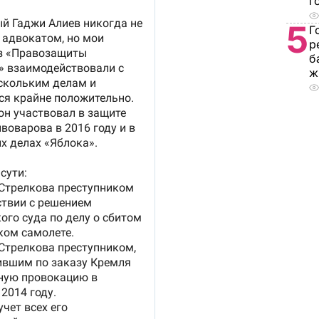
г
5
Г
р
б
ж