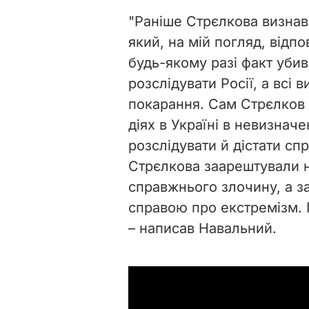
"Раніше Стрєлкова визнав
який, на мій погляд, відп
будь-якому разі факт убив
розслідувати Росії, а всі 
покарання. Сам Стрєлков 
діях в Україні в невизначе
розслідувати й дістати сп
Стрєлкова заарештували н
справжнього злочину, а з
справою про екстремізм. Г
– написав Навальний.