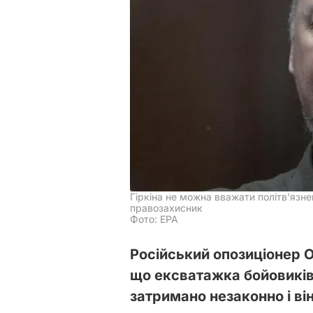
Гіркіна не можна вважати політв'язне
правозахисник
Фото: ЕРА
Російський опозиціонер 
що ексватажка бойовиків 
затримано незаконно і ві