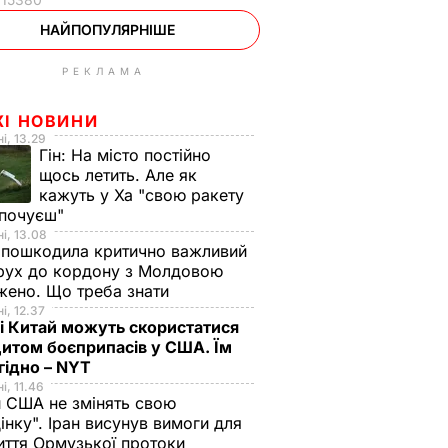
НАЙПОПУЛЯРНІШЕ
РЕКЛАМА
ЖІ НОВИНИ
і, 13.29
Гін:
На місто постійно
щось летить. Але як
кажуть у Ха "свою ракету
 почуєш"
і, 13.08
 пошкодила критично важливий
 рух до кордону з Молдовою
ено. Що треба знати
і, 12.37
 і Китай можуть скористатися
итом боєприпасів у США. Їм
гідно – NYT
і, 11.46
 США не змінять свою
інку". Іран висунув вимоги для
иття Ормузької протоки