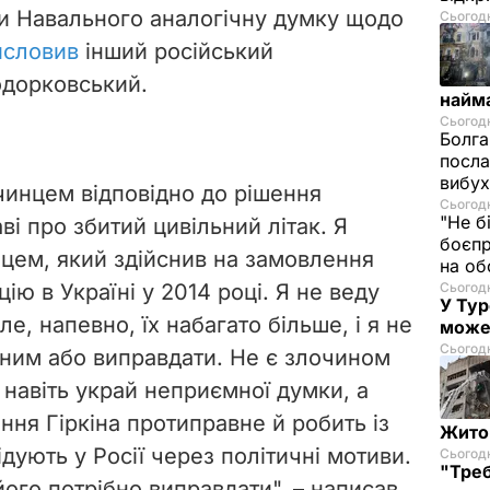
яви Навального аналогічну думку щодо
Сьогодні
исловив
інший російський
одорковський.
найм
Сьогодн
Болга
посла
вибух
инцем відповідно до рішення
Сьогодн
"Не б
ві про збитий цивільний літак. Я
боєпр
цем, який здійснив на замовлення
на об
ю в Україні у 2014 році. Я не веду
Сьогодн
У Тур
ле, напевно, їх набагато більше, і я не
може
Сьогодн
нним або виправдати. Не є злочином
 навіть украй неприємної думки, а
ня Гіркіна протиправне й робить із
Житом
дують у Росії через політичні мотиви.
Сьогодн
"Треб
його потрібно виправдати
", – написав