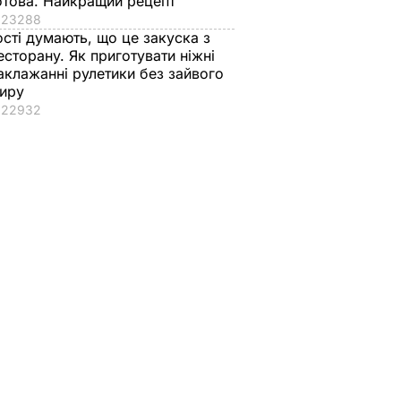
отова. Найкращий рецепт
23288
ості думають, що це закуска з
есторану. Як приготувати ніжні
аклажанні рулетики без зайвого
иру
22932