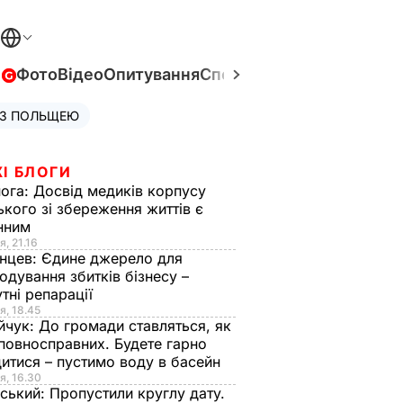
в
Фото
Відео
Опитування
Спецпроєкти
Війна в Укра
 З ПОЛЬЩЕЮ
І БЛОГИ
нога:
Досвід медиків корпусу
ького зі збереження життів є
інним
я, 21.16
нцев:
Єдине джерело для
одування збитків бізнесу –
тні репарації
я, 18.45
йчук:
До громади ставляться, як
повносправних. Будете гарно
итися – пустимо воду в басейн
я, 16.30
ський:
Пропустили круглу дату.