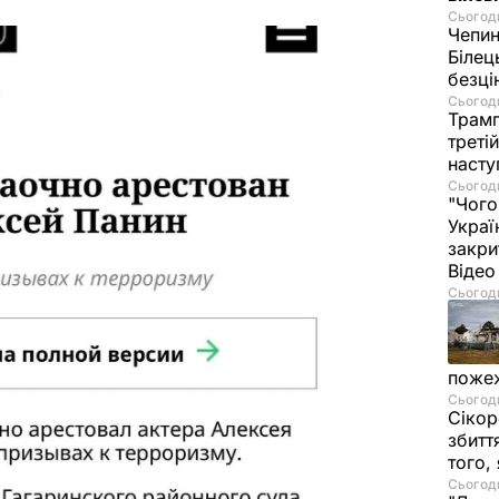
Сьогодн
Чепи
Білец
безц
Сьогодн
Трамп
треті
насту
Сьогодн
"Чого
Украї
закри
Віде
Сьогодн
пожеж
Сьогодн
Сікор
збитт
того,
Сьогодн