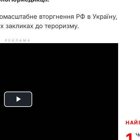
номасштабне вторгнення РФ в Україну,
х закликах до тероризму.
РЕКЛАМА
P
l
НАЙ
a
1
Ч