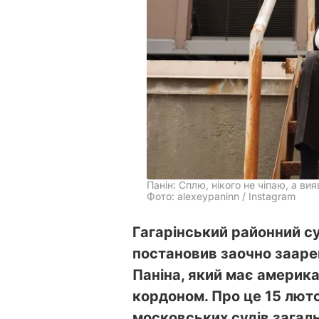
Панін: Сплю, нікого не чіпаю, а в
Фото: alexeypaninn / Instagram
Гагарінський районний су
постановив заочно зааре
Паніна, який має америк
кордоном. Про це 15 лют
московських судів загаль