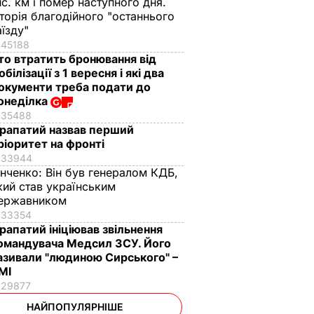
ис. км і помер наступного дня.
сторія благодійного "останнього
аїзду"
45188
то втратить бронювання від
обілізації з 1 вересня і які два
окументи треба подати до
онеділка
35488
рапатий назвав перший
ріоритет на фронті
33944
інченко:
Він був генералом КДБ,
кий став українським
ержавником
33354
рапатий ініціював звільнення
омандувача Медсил ЗСУ. Його
азивали "людиною Сирського" –
МІ
29877
НАЙПОПУЛЯРНІШЕ