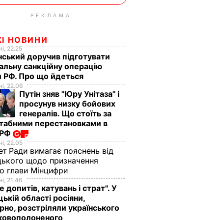
РЕКЛАМА
ЖІ НОВИНИ
і, 22.25
ський доручив підготувати
альну санкційну операцію
 РФ. Про що йдеться
і, 22.06
Путін зняв "Юру Унітаза" і
просунув низку бойових
генералів. Що стоїть за
табними перестановками в
 РФ
і, 22.05
ет Ради вимагає пояснень від
ького щодо призначення
о глави Мінцифри
і, 21.46
е допитів, катувань і страт". У
ькій області росіяни,
рно, розстріляли українського
ьковополоненого