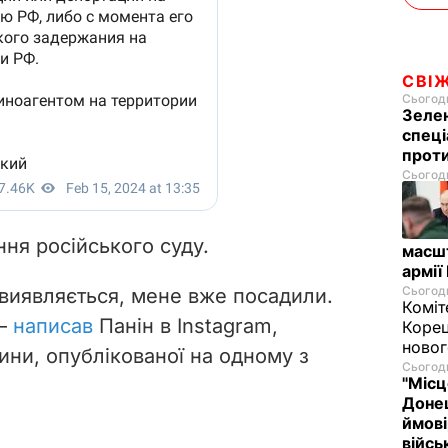
СВІ
Сьогодн
Зелен
спеці
проти
Сьогодн
ння російського суду.
масш
армії
Сьогодн
 виявляється, мене вже посадили.
Коміт
 –
написав
Панін в Instagram,
Корец
новог
ини, опублікованої на одному з
Сьогодн
"Місц
Донец
ймові
війс