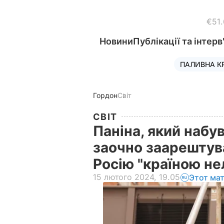
€51
Новини
Публікації та інтерв
ПАЛИВНА К
Гордон
Світ
СВІТ
Паніна, який наб
заочно заарештува
Росію "країною не
15 лютого 2024, 19.05
Этот ма