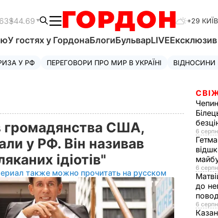
.63
$44.69
+29 КИЇВ
'ю
У гостях у Гордона
Блоги
Бульвар
LIVE
Ексклюзи
РИЗА У РФ
ПЕРЕГОВОРИ ПРО МИР В УКРАЇНІ
ВІДНОСИНИ
СВІЖ
Чепи
Білец
безц
ув громадянства США,
6 серпн
Гетма
ли у РФ. Він називав
відшк
ляканих ідіотів"
майбу
6 серпн
териал также можно прочитать на русском
Матві
до не
повод
6 серпн
Казан