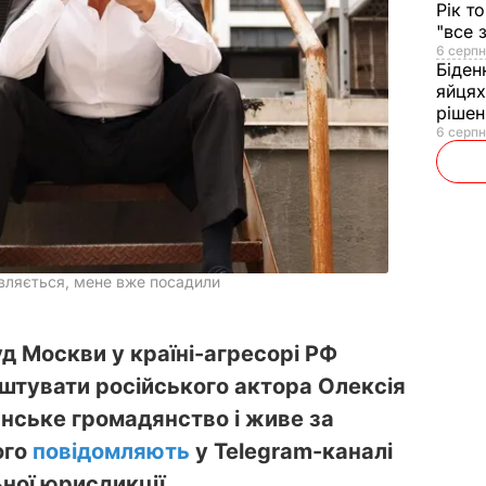
Рік т
"все 
6 серпн
Біден
яйцях
рішен
6 серпн
иявляється, мене вже посадили
д Москви у країні-агресорі РФ
штувати російського актора Олексія
анське громадянство і живе за
ого
повідомляють
у Telegram-каналі
ної юрисдикції.