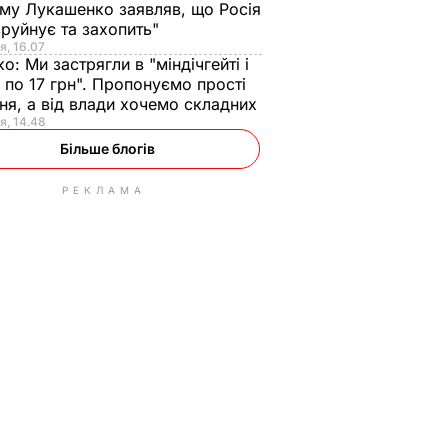
ому Лукашенко заявляв, що Росія
зруйнує та захопить"
я, 16.07
ко:
Ми застрягли в "міндічгейті і
 по 17 грн". Пропонуємо прості
ня, а від влади хочемо складних
я, 14.48
Більше блогів
РЕКЛАМА