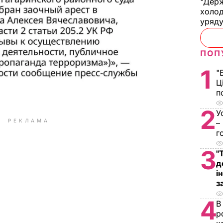
"Держ
холод
уряд
ПОП
1
"
Ц
п
2
У
РЕКЛАМА
–
г
3
"
д
і
з
4
В
р