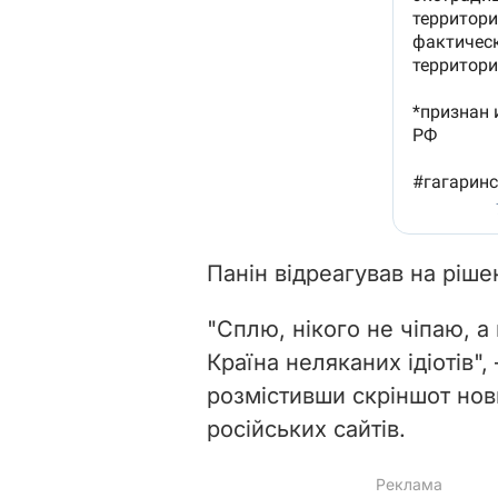
Панін відреагував на ріше
"Сплю, нікого не чіпаю, а
Країна неляканих ідіотів",
розмістивши скріншот нов
російських сайтів.