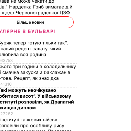
ава не може чекати до
ів." Нардепка Гриб вимагає дій
у щодо Червоноградської ЦЗФ
Більше новин
УЛЯРНЕ В БУЛЬВАРІ
Буряк тепер готую тільки так".
ікавий рецепт салату, який
олюбила вся родина
63753
сього три години в холодильнику
 і смачна закуска з баклажанів
отова. Рецепт, як знахідка
41310
Такі можуть неочікувано
обитися висот". У військовому
нституті розповіли, як Драпатий
ахищав диплом
27262
 інституті танкових військ
озповіли про особливу рису