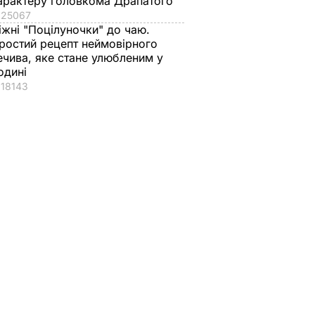
арактеру головкома Драпатого
25067
іжні "Поцілуночки" до чаю.
ростий рецепт неймовірного
ечива, яке стане улюбленим у
одині
18143