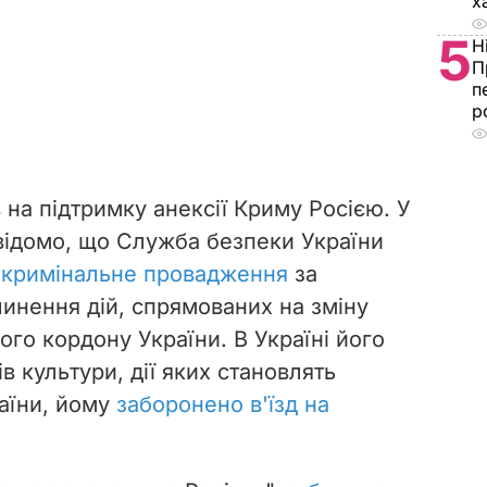
х
5
Н
П
п
р
 на підтримку анексії Криму Росією. У
 відомо, що Служба безпеки України
 кримінальне провадження
за
чинення дій, спрямованих на зміну
ого кордону України. В Україні його
в культури, дії яких становлять
раїни, йому
заборонено в'їзд на