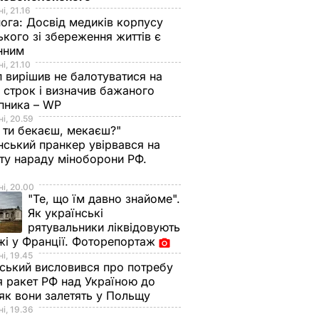
і, 21.16
нога:
Досвід медиків корпусу
ького зі збереження життів є
інним
і, 21.10
 вирішив не балотуватися на
й строк і визначив бажаного
пника – WP
і, 20.59
 ти бекаєш, мекаєш?"
нський пранкер увірвався на
ту нараду міноборони РФ.
о
і, 20.00
"Те, що їм давно знайоме".
Як українські
рятувальники ліквідовують
і у Франції. Фоторепортаж
і, 19.45
ський висловився про потребу
я ракет РФ над Україною до
 як вони залетять у Польщу
і, 19.36