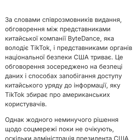
y
За словами співрозмовників видання,
V
обговорення між представниками
i
китайської компанії ByteDance, яка
володіє TikTok, і представниками органів
d
національної безпеки США триває. Це
e
обговорення зосереджено на безпеці
даних і способах запобігання доступу
o
китайського уряду до інформації, яку
TikTok збирає про американських
користувачів.
Однак жодного неминучого рішення
щодо соцмережі поки не очікують,
оскільки адміністрація президента США