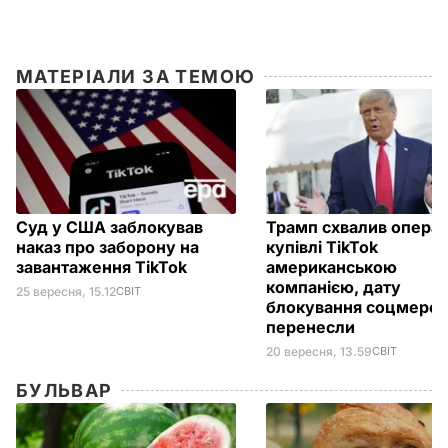
МАТЕРІАЛИ ЗА ТЕМОЮ
Суд у США заблокував
Трамп схвалив операц
наказ про заборону на
купівлі TikTok
завантаження TikTok
американською
компанією, дату
25 вересня, 15.12
СВІТ
блокування соцмереж
перенесли
20 вересня, 13.59
СВІТ
БУЛЬВАР