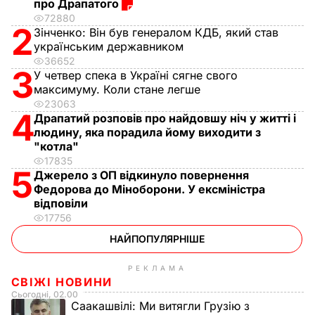
про Драпатого
72880
2
Зінченко:
Він був генералом КДБ, який став
українським державником
36652
3
У четвер спека в Україні сягне свого
максимуму. Коли стане легше
23063
4
Драпатий розповів про найдовшу ніч у житті і
людину, яка порадила йому виходити з
"котла"
17835
5
Джерело з ОП відкинуло повернення
Федорова до Міноборони. У ексміністра
відповіли
17756
НАЙПОПУЛЯРНІШЕ
РЕКЛАМА
СВІЖІ НОВИНИ
Сьогодні, 02.00
Саакашвілі:
Ми витягли Грузію з