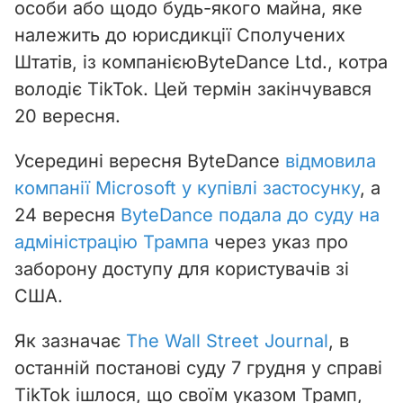
особи або щодо будь-якого майна, яке
належить до юрисдикції Сполучених
Штатів,
і
з компанією
ByteDance Ltd., котра
володіє TikTok. Цей термін закінчувався
20 вересня.
Усередині вересня ByteDance
відмовила
компанії Microsoft у купівлі застосунку
, а
24 вересня
ByteDance
подала до суду на
адміністрацію Трампа
через указ про
заборону доступу для користувачів зі
США.
Як зазначає
The Wall Street Journal
, в
останній постанові суду 7 грудня у справі
TikTok
ішлося, що своїм указом Трамп,