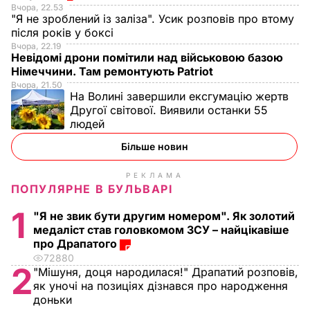
Вчора, 22.53
"Я не зроблений із заліза". Усик розповів про втому
після років у боксі
Вчора, 22.19
Невідомі дрони помітили над військовою базою
Німеччини. Там ремонтують Patriot
Вчора, 21.50
На Волині завершили ексгумацію жертв
Другої світової. Виявили останки 55
людей
Більше новин
РЕКЛАМА
ПОПУЛЯРНЕ В БУЛЬВАРІ
1
"Я не звик бути другим номером". Як золотий
медаліст став головкомом ЗСУ – найцікавіше
про Драпатого
72880
2
"Мішуня, доця народилася!" Драпатий розповів,
як уночі на позиціях дізнався про народження
доньки