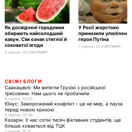
Як досвідчені городники
У Росії жорстоко
обирають найсолодший
принизили улюблено
кавун. Сім ознак стиглої й
героя Путіна
соковитої ягоди
7 серпня, 23.42
БУЛЬВАР
8 серпня, 00.05
БУЛЬВАР
СВІЖІ БЛОГИ
Саакашвілі:
Ми витягли Грузію з російської
трясовини. Нам цього не пробачили
8 серпня, 02.00
Юнус:
Заморожений конфлікт – це не мир, а пауза
перед новою кризою
8 серпня, 00.56
Казарін:
У нас сотні тисяч фіктивних студентів, ще
більше ховається від ТЦК
7 серпня, 19.27