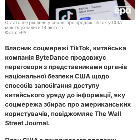
Остаточне рішення у справі про продаж TikTok у США
мають ухвалити 18 лютого
Фото: EPA
Власник соцмережі TikTok, китайська
компанія ByteDance продовжує
переговори з представниками органів
національної безпеки США щодо
способів запобігання доступу
китайського уряду до інформації, яку
соцмережа збирає про американських
користувачів, повіджомляє The Wall
Street Journal.