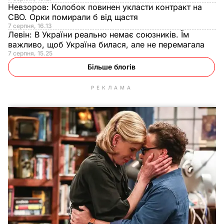
Невзоров:
Колобок повинен укласти контракт на
СВО. Орки помирали б від щастя
7 серпня, 16.13
Левін:
В України реально немає союзників. Їм
важливо, щоб Україна билася, але не перемагала
7 серпня, 15.25
Більше блогів
РЕКЛАМА