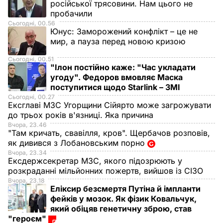
російської трясовини. Нам цього не
пробачили
Сьогодні, 00.56
Юнус:
Заморожений конфлікт – це не
мир, а пауза перед новою кризою
Сьогодні, 00.51
"Ілон постійно каже: "Час укладати
угоду". Федоров вмовляє Маска
поступитися щодо Starlink – ЗМІ
Сьогодні, 00.27
Ексглаві МЗС Угорщини Сійярто може загрожувати
до трьох років в'язниці. Яка причина
Вчора, 23.46
"Там кричать, свавілля, кров". Щербачов розповів,
як дивився з Лобановським порно
Вчора, 23.34
Ексдержсекретар МЗС, якого підозрюють у
розкраданні мільйонних пожертв, вийшов із СІЗО
Вчора, 23.18
Еліксир безсмертя Путіна й імпланти
фейків у мозок. Як фізик Ковальчук,
який обіцяв генетичну зброю, став
"героєм"