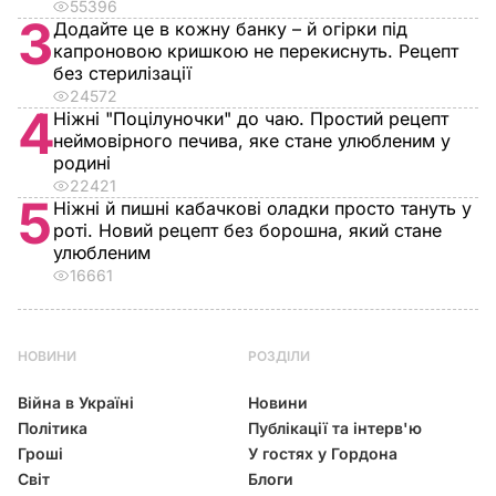
55396
3
Додайте це в кожну банку – й огірки під
капроновою кришкою не перекиснуть. Рецепт
без стерилізації
24572
4
Ніжні "Поцілуночки" до чаю. Простий рецепт
неймовірного печива, яке стане улюбленим у
родині
22421
5
Ніжні й пишні кабачкові оладки просто тануть у
роті. Новий рецепт без борошна, який стане
улюбленим
16661
НОВИНИ
РОЗДІЛИ
Війна в Україні
Новини
Політика
Публікації та інтерв'ю
Гроші
У гостях у Гордона
Світ
Блоги