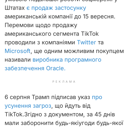
Штатах
є продаж застосунку
американській компанії до 15 вересня.
Перемови щодо продажу
американського сегмента TikTok
проводили з компаніями
Twitter
та
Microsoft
,
ще одним можливим покупцем
називали
виробника програмного
забезпечення Oracle.
РЕКЛАМА
6 серпня Трамп підписав указ
про
усунення загроз
, що йдуть від
TikTok.
Згідно з документом, за 45 днів
мали заборонити будь-які
угоди будь-якої