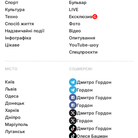
Спорт
Бульвар
Культура
LIVE
Техно
Ексклюзив
Спосіб життя
Фото
Надзвичайні події
Відео
Інфографіка
Опитування
Цікаве
YouTube-шоу
Спецпроєкти
МІСТО
СОЦМЕРЕЖІ
Київ
Дмитро Гордон
Львів
Гордон
Одеса
Дмитро Гордон
Донецьк
Гордон
Харків
Дмитро Гордон
Дніпро
Гордон
Маріуполь
Дмитро Гордон
Луганськ
Олеся Бацман