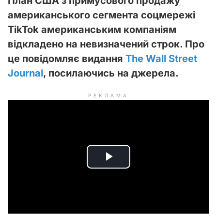
План США з примусового продажу
американського сегмента соцмережі
TikTok американським компаніям
відкладено на невизначений строк. Про
це повідомляє видання
The Wall Street
Journal
, посилаючись на джерела.
РЕКЛАМА
P
l
a