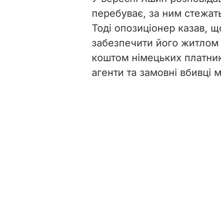
перебуває, за ним стежат
Тоді опозиціонер казав, 
забезпечити його житлом 
коштом німецьких платникі
агенти та замовні вбивці 