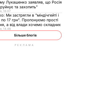
ому Лукашенко заявляв, що Росія
зруйнує та захопить"
я, 16.07
ко:
Ми застрягли в "міндічгейті і
 по 17 грн". Пропонуємо прості
ня, а від влади хочемо складних
я, 14.48
Більше блогів
РЕКЛАМА