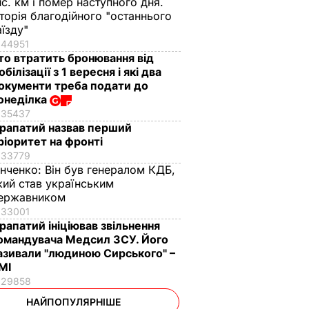
ис. км і помер наступного дня.
сторія благодійного "останнього
аїзду"
44951
то втратить бронювання від
обілізації з 1 вересня і які два
окументи треба подати до
онеділка
35437
рапатий назвав перший
ріоритет на фронті
33779
інченко:
Він був генералом КДБ,
кий став українським
ержавником
33001
рапатий ініціював звільнення
омандувача Медсил ЗСУ. Його
азивали "людиною Сирського" –
МІ
29858
НАЙПОПУЛЯРНІШЕ