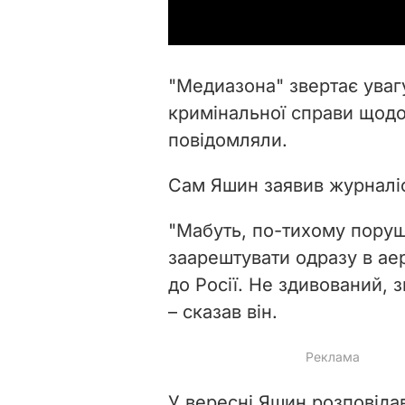
"Медиазона" звертає уваг
кримінальної справи щодо
повідомляли.
Сам Яшин заявив журналіст
"Мабуть, по-тихому пору
заарештувати одразу в ае
до Росії. Не здивований, 
– сказав він.
У вересні Яшин розповідав 