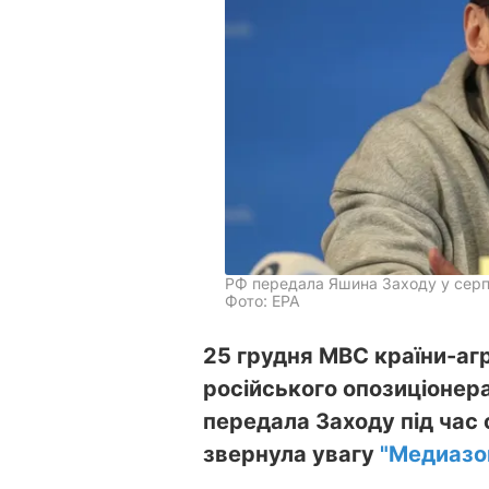
РФ передала Яшина Заходу у серп
Фото: EPA
25 грудня МВС країни-агр
російського опозиціонер
передала Заходу під час
звернула увагу
"Медиазо