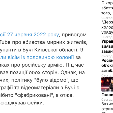
Сікор
збитт
того,
Сьогодн
"Держ
холод
уряд
сії 27 червня 2022 року
, приводом
Сьогодн
Украї
Tube про вбивства мирних жителів,
вияви
купанти в Бучі Київської області. 9
зава
ли вісім із половиною колонії
за
Сьогодн
Росій
ках про російську армію. Під час
об'єк
загиб
ував
позиції обох сторін. Однак, на
Сьогодн
чих, політику "було відомо", що
рафії та відеоматеріали з Бучі є
нібито "сфабриковані", а отже,
Голов
Сьогодн
всюджував фейки.
Захис
отрим