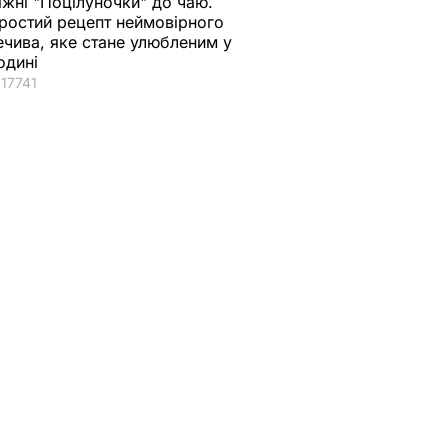
іжні "Поцілуночки" до чаю.
ростий рецепт неймовірного
ечива, яке стане улюбленим у
одині
17741