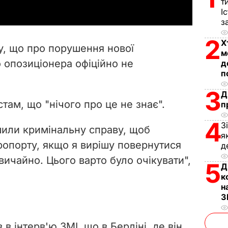
т
y
І
з
V
2
Х
у, що про порушення нової
м
i
 опозиціонера офіційно не
д
п
d
3
Д
e
ам, що "нічого про це не знає".
п
4
o
З
шили кримінальну справу, щоб
я
ропорту, якщо я вирішу повернутися
д
звичайно. Цього варто було очікувати",
5
Д
к
н
З
в інтерв'ю ЗМІ, що в Берліні, де він