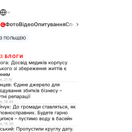
в
Фото
Відео
Опитування
Спецпроєкти
Війна в Укра
 З ПОЛЬЩЕЮ
І БЛОГИ
нога:
Досвід медиків корпусу
ького зі збереження життів є
інним
я, 21.16
нцев:
Єдине джерело для
одування збитків бізнесу –
тні репарації
я, 18.45
йчук:
До громади ставляться, як
повносправних. Будете гарно
итися – пустимо воду в басейн
я, 16.30
ський:
Пропустили круглу дату.