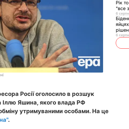
Рік т
"все 
6 серпн
Біден
яйцях
рішен
6 серпн
ні
есора Росії оголосило в розшук
а Іллю Яшина, якого влада РФ
 обміну утримуваними особами. На це
на"
.