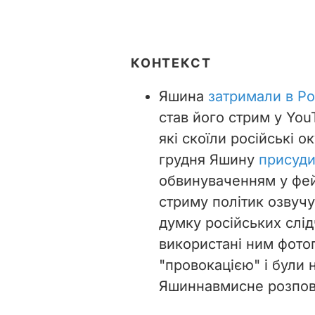
КОНТЕКСТ
Яшина
затримали в Ро
став його стрим у You
які скоїли російські о
грудня Яшину
присуди
обвинуваченням у фей
стриму політик озвуч
думку російських слід
використані ним фотог
"провокацією" і були 
Яшин
навмисне розпо