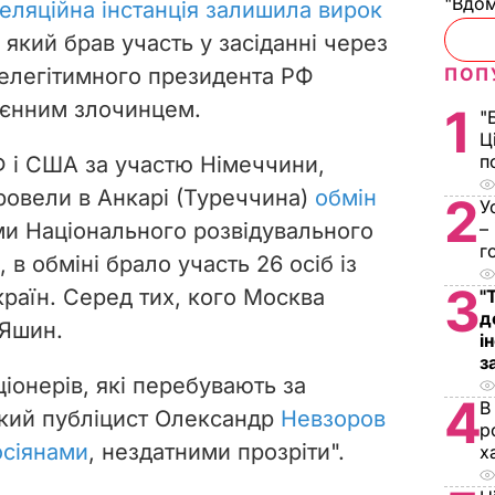
"Вдом
еляційна інстанція залишила вирок
 який брав участь у засіданні через
нелегітимного президента РФ
ПОП
оєнним злочинцем.
1
"
Ц
п
Ф і США за участю Німеччини,
провели в Анкарі (Туреччина)
обмін
2
У
ми Національного розвідувального
–
г
 в обміні брало участь 26 осіб із
3
країн. Серед тих, кого Москва
"
д
 Яшин.
і
з
іонерів, які перебувають за
4
В
кий публіцист Олександр
Невзоров
р
осіянами
, нездатними прозріти".
х