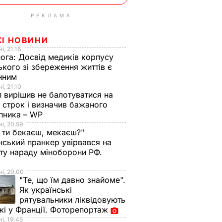
РЕКЛАМА
ЖІ НОВИНИ
і, 21.16
нога:
Досвід медиків корпусу
ького зі збереження життів є
інним
і, 21.10
 вирішив не балотуватися на
й строк і визначив бажаного
пника – WP
і, 20.59
 ти бекаєш, мекаєш?"
нський пранкер увірвався на
ту нараду міноборони РФ.
о
і, 20.00
"Те, що їм давно знайоме".
Як українські
рятувальники ліквідовують
і у Франції. Фоторепортаж
і, 19.45