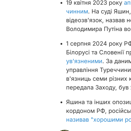
19 квітня 2023 року
ап
чинним
. На
суді Яшин,
відеозв'язок, назвав 
Володимира Путіна в
1 серпня 2024 року Р
Білорусі та Словенії 
ув'язненими
.
За дани
управління Туреччини,
в'язниць семи різних 
передала Заходу, був
Яшина та інших опозиц
кордоном РФ, російсь
називав "хорошими р