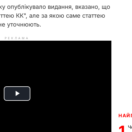
ку опублікувало видання, вказано, що
ттею КК", але за якою саме статтею
не уточнюють.
РЕКЛАМА
P
l
НАЙ
a
1
Ч