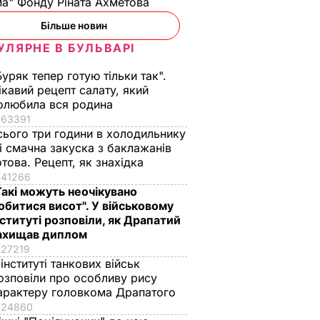
а" Фонду Ріната Ахметова
Більше новин
УЛЯРНЕ В БУЛЬВАРІ
Буряк тепер готую тільки так".
ікавий рецепт салату, який
олюбила вся родина
63391
сього три години в холодильнику
 і смачна закуска з баклажанів
отова. Рецепт, як знахідка
41266
Такі можуть неочікувано
обитися висот". У військовому
нституті розповіли, як Драпатий
ахищав диплом
27219
 інституті танкових військ
озповіли про особливу рису
арактеру головкома Драпатого
24860