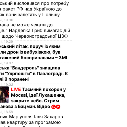
ський висловився про потребу
я ракет РФ над Україною до
 як вони залетять у Польщу
і, 19.36
ава не може чекати до
ів." Нардепка Гриб вимагає дій
у щодо Червоноградської ЦЗФ
і, 19.29
нський літак, поруч із яким
ли дрон із вибухівкою, був
нтажений боєприпасами – ЗМІ
і, 19.07
ська "Бандероль" знищила
ти "Укрпошти" в Павлограді. Є
лі й поранені
і, 19.03
LIVE
Таємний похорон у
Москві, ідеї Лукашенка,
закрите небо. Стрим
анова з Бацман. Відео
і, 18.58
ник Маріуполя Ілля Захаров
ав квартиру за програмою