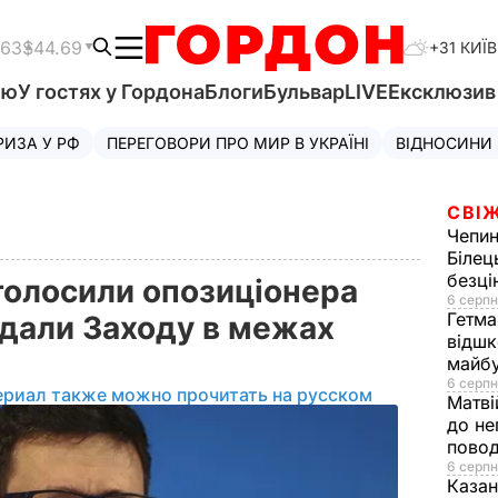
.63
$44.69
+31 КИЇВ
'ю
У гостях у Гордона
Блоги
Бульвар
LIVE
Ексклюзи
РИЗА У РФ
ПЕРЕГОВОРИ ПРО МИР В УКРАЇНІ
ВІДНОСИНИ
СВІЖ
Чепи
Білец
безц
оголосили опозиціонера
6 серпн
Гетма
едали Заходу в межах
відшк
майбу
6 серпн
ериал также можно прочитать на русском
Матві
до не
повод
6 серпн
Казан