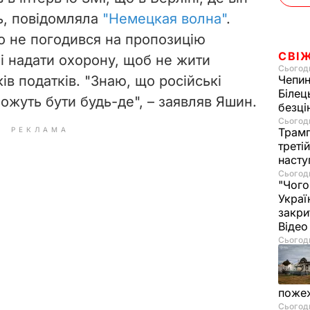
ь, повідомляла
"Немецкая волна"
.
що не погодився на пропозицію
СВІ
і надати охорону, щоб не жити
Сьогодн
в податків. "Знаю, що російські
Чепи
Білец
можуть бути будь-де", – заявляв Яшин.
безц
Сьогодн
РЕКЛАМА
Трамп
треті
насту
Сьогодн
"Чого
Украї
закри
Віде
Сьогодн
пожеж
Сьогодн