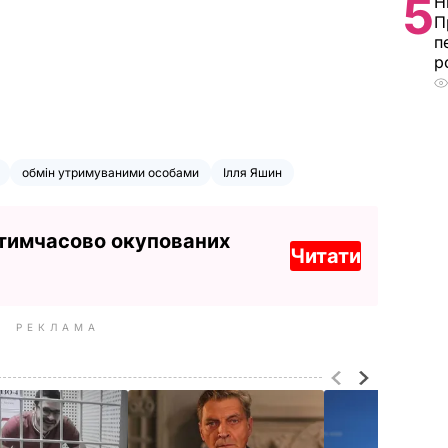
5
Н
П
п
р
обмін утримуваними особами
Ілля Яшин
 тимчасово окупованих
Читати
РЕКЛАМА