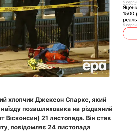
5 серпн
Яцен
1500 
реал
5 серпн
ий хлопчик Джексон Спаркс, який
я наїзду позашляховика на різдвяний
т Вісконсин) 21 листопада. Він став
у, повідомляє 24 листопада