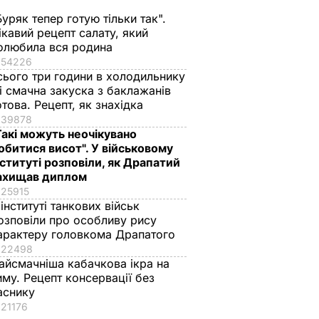
15 осіб
Буряк тепер готую тільки так".
ікавий рецепт салату, який
олюбила вся родина
54226
сього три години в холодильнику
 і смачна закуска з баклажанів
отова. Рецепт, як знахідка
39878
Такі можуть неочікувано
обитися висот". У військовому
нституті розповіли, як Драпатий
ахищав диплом
25915
 інституті танкових військ
 упир"
"Саме там його
Названа найкраща
озповіли про особливу рису
 лякав
відвідують члени
сіль для консерваці
арактеру головкома Драпатого
22498
родини протягом
оберіть її – і кришки
айсмачніша кабачкова ікра на
а даху
літа". Де
на банках не
иму. Рецепт консервації без
ю і в
відпочивають
"позриває"
аснику
ахоні
Чарльз III і його
5 серпня, 19.25
БУЛЬВАР
21176
дружина Камілла
ВАР