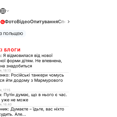
в
Фото
Відео
Опитування
Спецпроєкти
Війна в Укра
 З ПОЛЬЩЕЮ
І БЛОГИ
а:
Я відмовилася від нової
ної форми дітям. Не впевнена,
на знадобиться
я, 18.13
енко:
Російські танкери чомусь
ся йти додому з Мармурового
, 17.15
а:
Путін думає, що в нього є час.
Ф уже не може
я, 16.40
рник:
Думаєте – їдьте, вас ніхто
судить. Але...