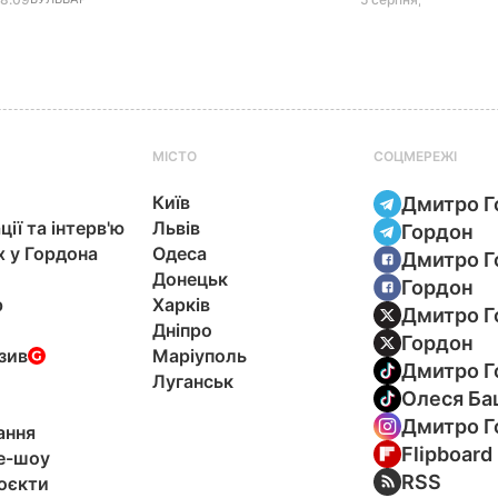
МІСТО
СОЦМЕРЕЖІ
Київ
Дмитро Г
ції та інтерв'ю
Львів
Гордон
х у Гордона
Одеса
Дмитро Г
Донецьк
Гордон
р
Харків
Дмитро Г
Дніпро
Гордон
зив
Маріуполь
Дмитро Г
Луганськ
Олеся Ба
Дмитро Г
ання
Flipboard
e-шоу
RSS
оєкти