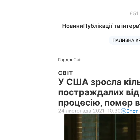
€51
Новини
Публікації та інтерв
ПАЛИВНА К
Гордон
Світ
СВІТ
У США зросла кіль
постраждалих від 
процесію, помер 
24 листопада 2021, 10.30
Этот