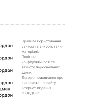
5 серпня, 20.33
БУЛЬВАР
Правила користування
ордон
сайтом та використання
матеріалів
Політика
ордон
конфіденційності та
захисту персональних
ордон
даних
Договір приєднання про
ордон
використання сайту
інтернет-видання
цман
"ГОРДОН"
ордон