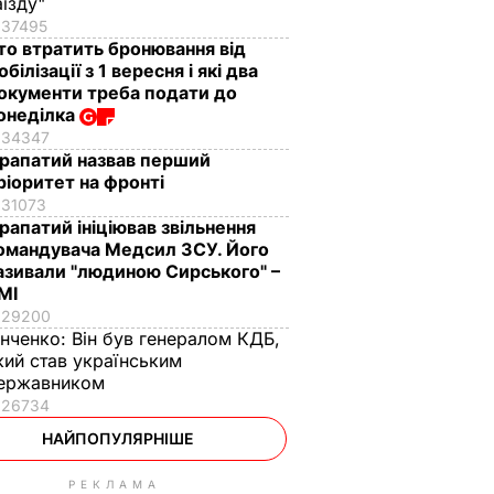
аїзду"
37495
то втратить бронювання від
обілізації з 1 вересня і які два
окументи треба подати до
онеділка
34347
рапатий назвав перший
ріоритет на фронті
31073
рапатий ініціював звільнення
омандувача Медсил ЗСУ. Його
азивали "людиною Сирського" –
МІ
29200
інченко:
Він був генералом КДБ,
кий став українським
ержавником
26734
НАЙПОПУЛЯРНІШЕ
РЕКЛАМА