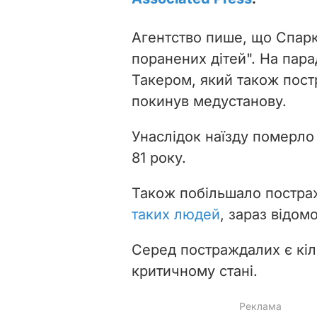
Агентство пише, що Спарк
поранених дітей". На парад
Такером, який також пост
покинув медустанову.
Унаслідок наїзду померло 
81 року.
Також побільшало постра
таких людей
, зараз відом
Серед постраждалих є кіль
критичному стані.