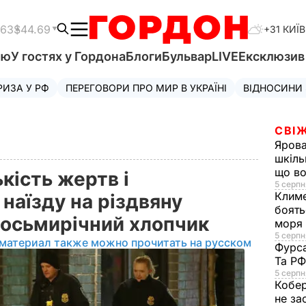
.63
$44.69
+31 КИЇВ
'ю
У гостях у Гордона
Блоги
Бульвар
LIVE
Ексклюзи
РИЗА У РФ
ПЕРЕГОВОРИ ПРО МИР В УКРАЇНІ
ВІДНОСИНИ
СВІЖ
Яров
шкіль
що во
кість жертв і
5 серпн
Клим
наїзду на різдвяну
боять
восьмирічний хлопчик
моря
5 серпня
 материал также можно прочитать на русском
Фурс
Та Р
5 серпн
Кобе
не за