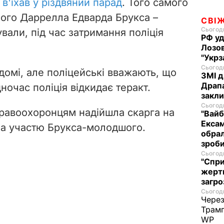
 в'їхав у різдвяний парад
.
Того самого
ного Даррелла Едварда Брукса –
СВІ
Сьогодн
али, під час затримання поліція
РФ уд
Лозов
"Укрз
Сьогодн
домі, але поліцейські вважають, що
ЗМІ д
Драпа
ночас поліція відкидає теракт.
закли
Сьогодн
правоохоронцям надійшла скарга на
"Вайб
Ексам
за участю Брукса-молодшого.
обрал
зроби
Сьогодн
"Спри
жертв
загро
Сьогодн
Через
Трамп
WP