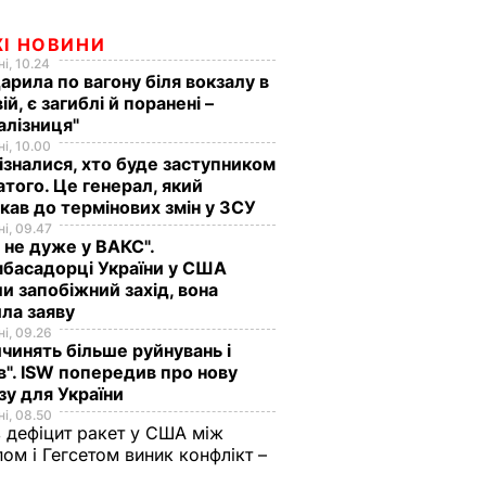
ЖІ НОВИНИ
і, 10.24
арила по вагону біля вокзалу в
ій, є загиблі й поранені –
алізниця"
і, 10.00
ізналися, хто буде заступником
того. Це генерал, який
кав до термінових змін у ЗСУ
і, 09.47
 не дуже у ВАКС".
басадорці України у США
и запобіжний захід, вона
ла заяву
і, 09.26
чинять більше руйнувань і
". ISW попередив про нову
зу для України
і, 08.50
 дефіцит ракет у США між
ом і Гегсетом виник конфлікт –