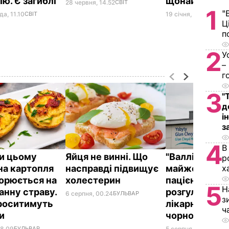
ю. Є загиблі
щонайменше 
28 червня, 14.52
СВІТ
1
"
а, 11.10
СВІТ
19 січня, 07.02
СВІТ
Ц
п
2
У
–
г
3
"
д
і
з
4
В
и цьому
Яйця не винні. Що
"Валлійський
р
на картопля
насправді підвищує
майже годину
х
орюється на
холестерин
пацієнтів,
5
Н
анну страву.
розгулюючи н
6 серпня, 00.24
БУЛЬВАР
з
проситимуть
лікарні з косо
ч
ки
чорному бал
08.09
БУЛЬВАР
5 серпня, 23.40
БУЛЬ