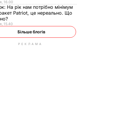
я, 16.00
юк:
На рік нам потрібно мінімум
ракет Patriot, це нереально. Що
ьно?
я, 15.40
Більше блогів
РЕКЛАМА