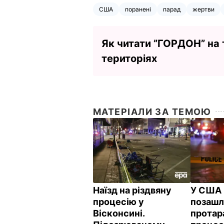
США
поранені
парад
жертви
Як читати ”ГОРДОН” на
територіях
МАТЕРІАЛИ ЗА ТЕМОЮ
Наїзд на різдвяну
У США
процесію у
позашл
Вісконсині.
протар