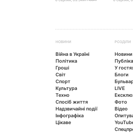
НОВИНИ
РОЗДІЛИ
Війна в Україні
Новини
Політика
Публіка
Гроші
У гостя
Світ
Блоги
Спорт
Бульва
Культура
LIVE
Техно
Ексклю
Спосіб життя
Фото
Надзвичайні події
Відео
Інфографіка
Опитув
Цікаве
YouTub
Спецпр