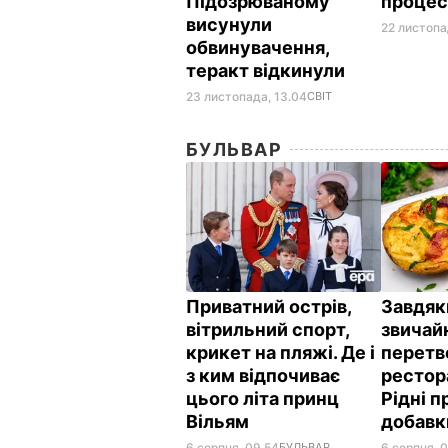
Підозрюваному
процесі
висунули
22 листопад
обвинувачення,
теракт відкинули
23 листопада, 13.04
СВІТ
БУЛЬВАР
Приватний острів,
Завдяк
вітрильний спорт,
звичай
крикет на пляжі. Де і
перетв
з ким відпочиває
рестор
цього літа принц
Рідні 
Вільям
добав
6 серпня, 09.54
БУЛЬВАР
6 серпня, 