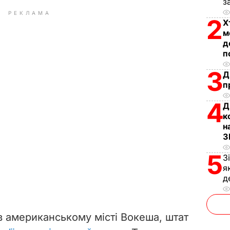
з
РЕКЛАМА
2
Х
м
д
п
3
Д
п
4
Д
к
н
З
5
З
я
д
в американському місті Вокеша, штат