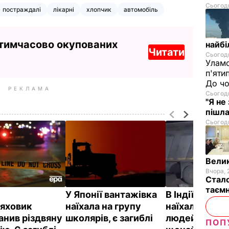
Сьогодн
постраждалі
лікарні
хлопчик
автомобіль
 тимчасово окупованих
найбі
Читати
Сьогодн
Уламо
п'яти
До чо
РЕКЛАМА
Сьогодн
"Я не
пішла
Сьогодн
Велик
Вчора, 
Стало
таємн
У Японії вантажівка
В Індії ванта
яховик
наїхала на групу
наїхала на сп
анив різдвяну
школярів, є загиблі
людей, загин
ПОП