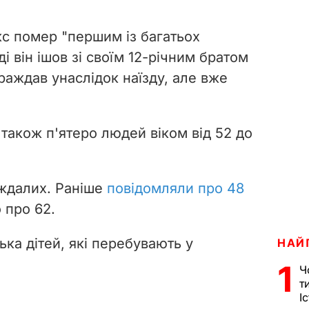
с помер "першим із багатьох
і він ішов зі своїм 12-річним братом
раждав унаслідок наїзду, але вже
також п'ятеро людей віком від 52 до
ждалих. Раніше
повідомляли про 48
о про 62.
ка дітей, які перебувають у
НАЙ
1
Ч
т
І