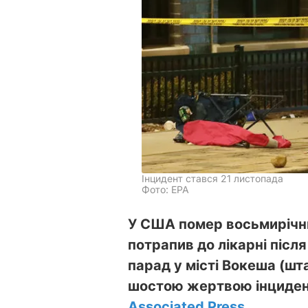
Інцидент стався 21 листопада
Фото: ЕРА
У США помер восьмирічн
потрапив до лікарні післ
парад у місті Вокеша (шта
шостою жертвою інцидент
Associated Press
.