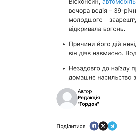
Вісконсин,
автомобіль
вечора водія
– 39-річ
молодшого – заарештув
відкривала вогонь.
Причини його дій неві
він діяв навмисно. Вод
Незадовго до наїзду 
домашнє насильство 
Автор
Редакція
"Гордон"
Поділитися