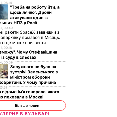
і, 08.14
"Треба на роботу йти, а
щось лячно". Дрони
атакували один із
льших НПЗ у Росії
і, 00.40
к ракети SpaceX заввишки з
поверхівку врізався в Місяць.
го це може призвести
і, 00.18
 зможу". Чому Стефанішина
 із суду в сльозах
і, 00.09
Залужного не було на
зустрічі Зеленського з
міністром оборони
обританії. У чому причина
23.51
 відоме ім'я генерала, якого
о поховали в Москві
жівка
лячих
Більше новин
уло
УЛЯРНЕ В БУЛЬВАРІ