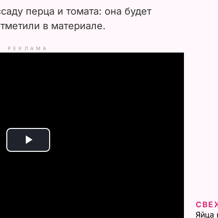
саду перца и томата: она будет
отметили в материале.
РЕКЛАМА
P
l
a
СВЕ
y
Яйца 