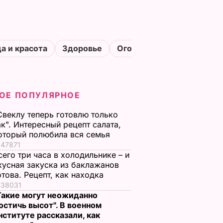
а и красота
Здоровье
Огороды
ОЕ ПОПУЛЯРНОЕ
Свеклу теперь готовлю только
ак". Интересный рецепт салата,
оторый полюбила вся семья
47871
сего три часа в холодильнике – и
кусная закуска из баклажанов
отова. Рецепт, как находка
38031
Такие могут неожиданно
остичь высот". В военном
нституте рассказали, как