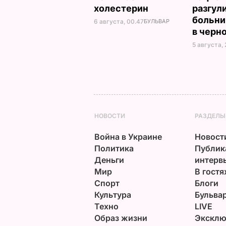
холестерин
разгул
больни
6 августа, 00.47
БУЛЬВАР
в черн
5 августа, 
НОВОСТИ
РАЗДЕЛЫ
Война в Украине
Новост
Политика
Публик
Деньги
интерв
Мир
В гостя
Спорт
Блоги
Культура
Бульва
Техно
LIVE
Образ жизни
Эксклю