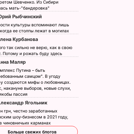
третом Шевченко. Из Сибири
лась мать-"бандеровка"
рий Рыбчинский
ности культуры вспоминают лишь
 когда ее столпы лежат в могилах
лена Курбанова
ого так сильно не верю, как в свою
. Потому и рожать буду здесь
нна Маляр
мплекс Путина – быть
ребованным самцом". В угоду
у создаются мифы о любовницах.
, накануне выборов, новые слухи,
 якобы пассия
лександр Ягольник
н грн, честно заработанных
ским шоу-бизнесом в 2021 году,
 в чиновничьих карманах
Больше свежих блогов