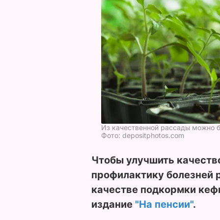
Из качественной рассады можно б
Фото: depositphotos.com
Чтобы улучшить качеств
профилактику болезней р
качестве подкормки кеф
издание
"На пенсии"
.