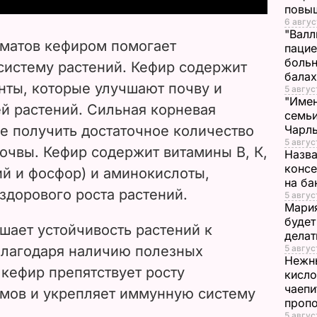
повы
6 авгус
V
"Валл
оматов кефиром помогает
пацие
i
больн
систему растений. Кефир содержит
бала
ты, которые улучшают почву и
d
5 авгус
"Имен
й растений. Сильная корневая
семьи
e
е получить достаточное количество
Чарль
5 авгус
очвы. Кефир содержит витамины В, К,
o
Назва
консе
ий и фосфор) и аминокислоты,
на ба
здорового роста растений.
5 авгус
Мария
будет
ает устойчивость растений к
делат
Благодаря наличию полезных
5 авгус
Нежны
 кефир препятствует росту
кисло
чаепи
мов и укрепляет иммунную систему
проп
5 авгус