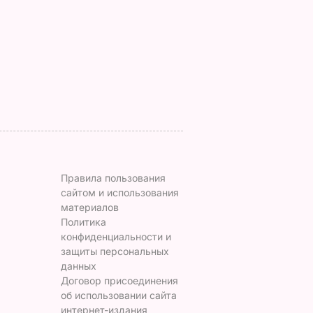
нках не
знаю, что делать,
сыра – идеальны д
потому что мне
чаепития. Рецепт с
некуда ехать
точными
ЬВАР
пропорциями
5 августа, 17.46
БУЛЬВАР
5 августа, 16.49
БУЛЬВАР
Правила пользования
сайтом и использования
материалов
Политика
конфиденциальности и
защиты персональных
данных
Договор присоединения
об использовании сайта
интернет-издания