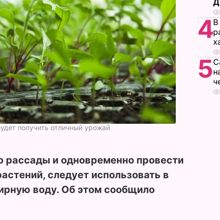
Д
4
В
р
х
5
С
н
ч
удет получить отличный урожай
о рассады и одновременно провести
астений, следует использовать в
ирную воду. Об этом сообщило