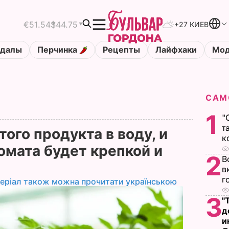
€51.54
$44.75
+27 КИЕВ
ндалы
Перчинка
Рецепты
Лайфхаки
Мод
САМ
1
"
т
того продукта в воду, и
к
омата будет крепкой и
2
В
в
г
еріал також можна прочитати українською
3
"
д
и