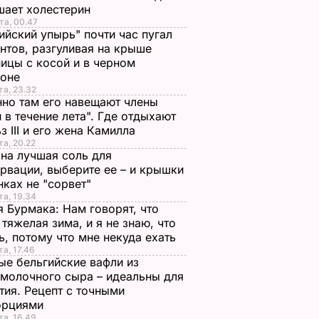
шает холестерин
та, 00.47
ийский упырь" почти час пугал
нтов, разгуливая на крыше
ицы с косой и в черном
хоне
та, 23.32
но там его навещают члены
 в течение лета". Где отдыхают
з III и его жена Камилла
та, 20.22
на лучшая соль для
рвации, выберите ее – и крышки
нках не "сорвет"
та, 19.34
 Бурмака: Нам говорят, что
 тяжелая зима, и я не знаю, что
ь, потому что мне некуда ехать
та, 17.46
е бельгийские вафли из
молочного сыра – идеальны для
тия. Рецепт с точными
орциями
та, 16.49