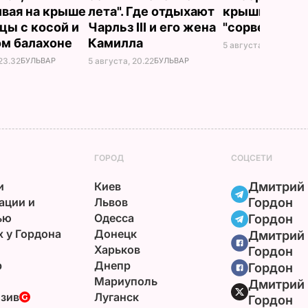
ивая на крыше
лета". Где отдыхают
крышки на ба
цы с косой и
Чарльз III и его жена
"сорвет"
ом балахоне
Камилла
5 августа, 19.34
БУЛ
23.32
БУЛЬВАР
5 августа, 20.22
БУЛЬВАР
ГОРОД
СОЦСЕТИ
и
Киев
Дмитрий
ации и
Львов
Гордон
ью
Одесса
Гордон
х у Гордона
Донецк
Дмитрий
Харьков
Гордон
р
Днепр
Гордон
Мариуполь
Дмитрий
зив
Луганск
Гордон