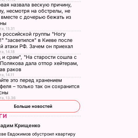
вая назвала вескую причину,
у, несмотря на обстрелы, не
 вместе с дочерью бежать из
ины
та, 15.31
 российской группы "Ногу
!" "засветился" в Киеве после
й атаки РФ. Зачем он приехал
та, 14.18
 и срам", "На старости сошла с
 Полякова дала отпор хейтерам,
зав раков
а, 14.11
йте это перед хранением
феля – только так он сохранится
есны
та, 13.36
Больше новостей
ГИ
Вадим Крищенко
кве Евдокимов обустроил квартиру