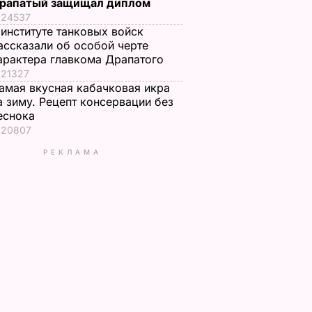
рапатый защищал диплом
24537
 институте танковых войск
ассказали об особой черте
арактера главкома Драпатого
21327
амая вкусная кабачковая икра
а зиму. Рецепт консервации без
еснока
20807
РЕКЛАМА