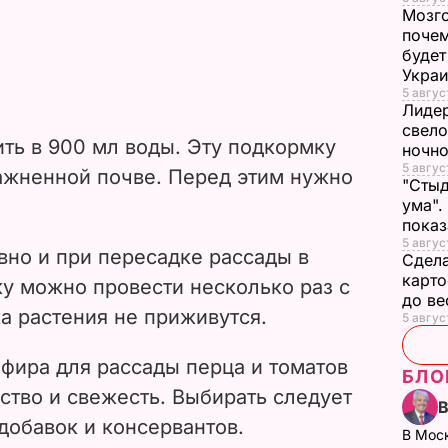
Мозго
почем
будет
Укра
5 авгус
Лидер
свело
ть в 900 мл воды. Эту подкормку
ночно
5 авгус
лажненной почве. Перед этим нужно
"Стыд
ума".
пока
5 август
вно и при пересадке рассады в
Сдела
карто
ку можно провести несколько раз с
до в
ка растения не приживутся.
5 авгус
фира для рассады перца и томатов
БЛО
ство и свежесть. Выбирать следует
добавок и консервантов.
В Мос