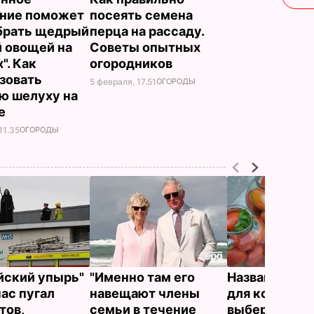
ние поможет
посеять семена
брать щедрый
перца на рассаду.
 овощей на
Советы опытных
". Как
огородников
зовать
5 февраля, 17.51
ОГОРОДЫ
ю шелуху на
де
11.35
ОГОРОДЫ
йский упырь"
"Именно там его
Названа лучш
час пугал
навещают члены
для консерва
тов,
семьи в течение
выберите ее 