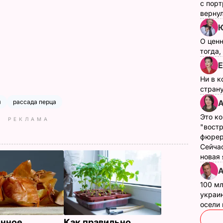
с пор
верну
Ю
О цен
тогда,
Е
Ни в к
страну
А
я
рассада перца
Это ко
РЕКЛАМА
"вост
фюрер
Сейчас
новая
А
100 мл
украин
осели
енное
Как правильно