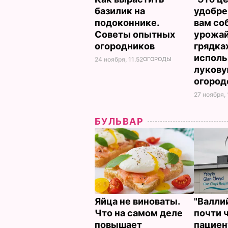
базилик на
удобре
подоконнике.
вам со
Советы опытных
урожай
огородников
грядках
исполь
24 ноября, 11.52
ОГОРОДЫ
лукову
огоро
27 ноября, 
БУЛЬВАР
Яйца не виноваты.
"Валли
Что на самом деле
почти 
повышает
пациен