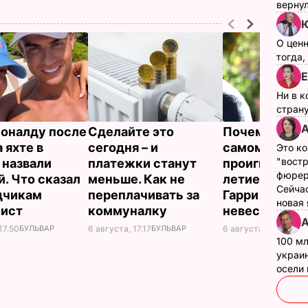
верну
Ю
О цен
тогда,
Е
Ни в к
страну
А
оналду после
Сделайте это
Почему Чарльз
 яхте в
сегодня – и
самом деле
Это ко
"вост
 назвали
платежки станут
проигнориров
фюрер
й. Что сказал
меньше. Как не
летие жены 
Сейчас
дчикам
переплачивать за
Гарри и не п
новая
лист
коммуналку
невестку
А
17.50
БУЛЬВАР
6 августа, 17.17
БУЛЬВАР
6 августа, 16.28
БУЛ
100 мл
украин
осели