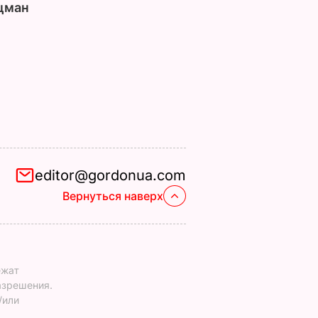
цман
editor@gordonua.com
Вернуться наверх
ежат
азрешения.
/или