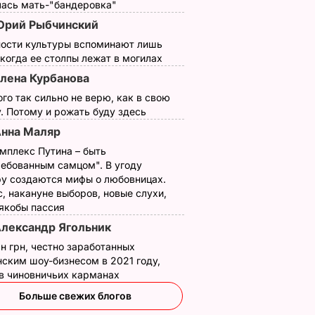
лась мать-"бандеровка"
рий Рыбчинский
ности культуры вспоминают лишь
 когда ее столпы лежат в могилах
лена Курбанова
ого так сильно не верю, как в свою
. Потому и рожать буду здесь
нна Маляр
 III на
Галета с
"Какая мама, такие 
помидорами
дети". В сети
мплекс Путина – быть
ребованным самцом". В угоду
ал 45-
готовится легко, а
комментируют
у создаются мифы о любовницах.
принца
получается – как в
новое видео
, накануне выборов, новые слухи,
оздравил
ресторане. Рецепт
Орбакайте со всем
 якобы пассия
понравится всей
ее детьми
лександр Ягольник
семье
ЬВАР
6 августа, 14.32
БУЛЬВАР
н грн, честно заработанных
6 августа, 15.45
БУЛЬВАР
ским шоу-бизнесом в 2021 году,
 в чиновничьих карманах
Больше свежих блогов