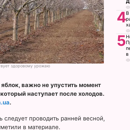
Д
4
В
р
х
5
Н
П
п
в
ствует здоровому урожаю
яблок, важно не упустить момент
 который наступает после холодов.
.ua
.
ь следует проводить ранней весной,
тметили в материале.