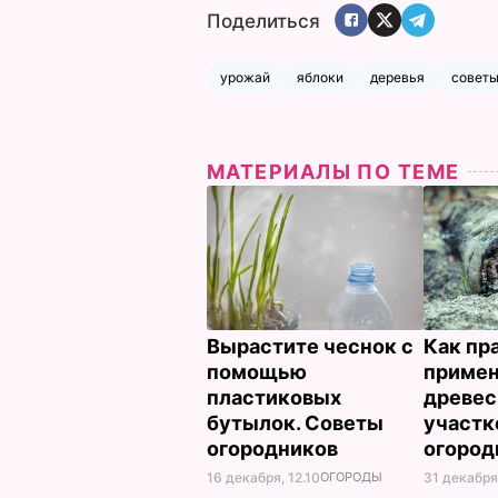
Поделиться
урожай
яблоки
деревья
совет
МАТЕРИАЛЫ ПО ТЕМЕ
Вырастите чеснок с
Как пр
помощью
примен
пластиковых
древес
бутылок. Советы
участк
огородников
огород
16 декабря, 12.10
ОГОРОДЫ
31 декабря,