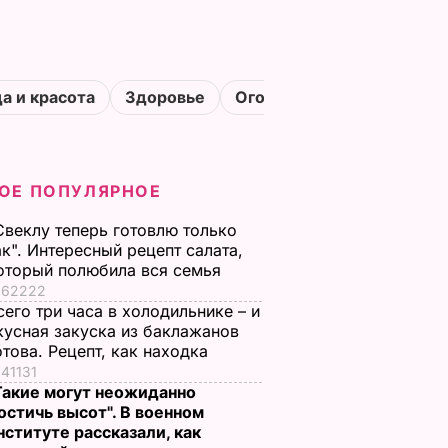
а и красота
Здоровье
Огороды
ОЕ ПОПУЛЯРНОЕ
Свеклу теперь готовлю только
ак". Интересный рецепт салата,
оторый полюбила вся семья
62222
сего три часа в холодильнике – и
кусная закуска из баклажанов
отова. Рецепт, как находка
41131
Такие могут неожиданно
остичь высот". В военном
нституте рассказали, как