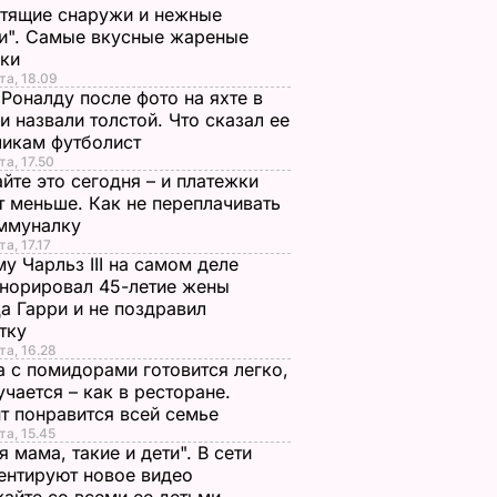
тящие снаружи и нежные
и". Самые вкусные жареные
чки
та, 18.09
Роналду после фото на яхте в
и назвали толстой. Что сказал ее
чикам футболист
та, 17.50
йте это сегодня – и платежки
т меньше. Как не переплачивать
оммуналку
а, 17.17
у Чарльз III на самом деле
норировал 45-летие жены
а Гарри и не поздравил
стку
та, 16.28
а с помидорами готовится легко,
учается – как в ресторане.
т понравится всей семье
та, 15.45
я мама, такие и дети". В сети
нтируют новое видео