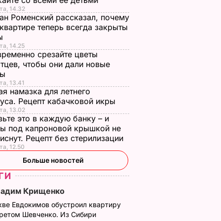
айте со всеми ее детьми
та, 14.32
ан Роменский рассказал, почему
 квартире теперь всегда закрыты
ы
та, 14.25
ременно срезайте цветы
тцев, чтобы они дали новые
ны
та, 13.41
я намазка для летнего
уса. Рецепт кабачковой икры
та, 13.02
ьте это в каждую банку – и
ы под капроновой крышкой не
иснут. Рецепт без стерилизации
та, 12.50
Больше новостей
ГИ
Вадим Крищенко
кве Евдокимов обустроил квартиру
третом Шевченко. Из Сибири