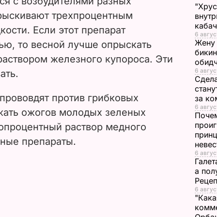
ся с возбудителями разных
"Хрус
i
прыскивают трехпроцентным
внутр
каба
ости. Если этот препарат
d
6 авгус
Жену 
ью, то весной лучше опрыскать
e
бикин
аствором железного купороса. Эти
обид
6 авгус
ать.
o
Сдела
стану
прововдят против грибковых
за к
6 август
жать ожогов молодых зеленых
Почем
проиг
нопроцентный раствор медного
принц
вные препараты.
неве
6 авгус
Галет
а пол
Рецеп
6 авгус
"Кака
комме