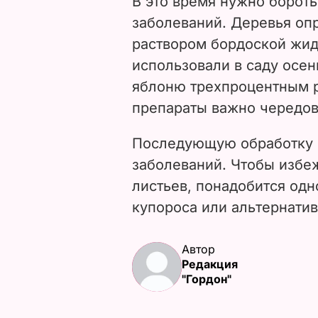
В это время нужно бороть
заболеваний. Деревья о
раствором бордоской жидк
использовали в саду осен
яблоню трехпроцентным р
препараты важно чередов
Последующую обработку 
заболеваний. Чтобы избе
листьев, понадобится од
купороса или альтернати
Автор
Редакция
"Гордон"