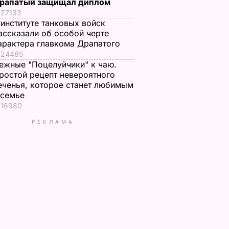
рапатый защищал диплом
27133
 институте танковых войск
ассказали об особой черте
арактера главкома Драпатого
24485
ежные "Поцелуйчики" к чаю.
ростой рецепт невероятного
еченья, которое станет любимым
 семье
16980
РЕКЛАМА