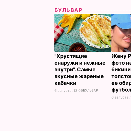
БУЛЬВАР
"Хрустящие
Жену Р
снаружи и нежные
фото на
внутри". Самые
бикини
вкусные жареные
толсто
кабачки
ее оби
футбо
6 августа, 18.09
БУЛЬВАР
6 августа, 