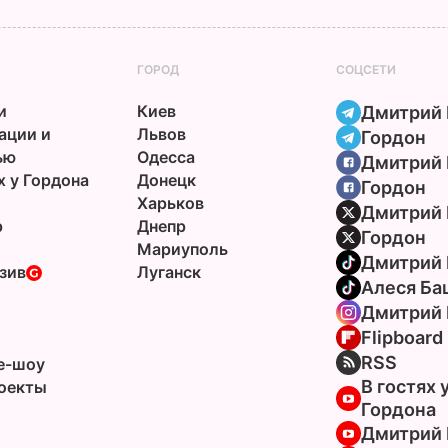
ГОРОД
СОЦСЕТИ
и
Киев
Дмитрий 
ации и
Львов
Гордон
ью
Одесса
Дмитрий 
х у Гордона
Донецк
Гордон
Харьков
Дмитрий 
р
Днепр
Гордон
Мариуполь
Дмитрий 
зив
Луганск
Алеся Ба
Дмитрий 
Flipboard
ы
RSS
e-шоу
В гостях 
оекты
Гордона
Дмитрий 