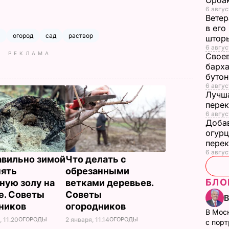
Орбак
6 авгус
Ветер
в его
ы
огород
сад
раствор
штор
6 авгус
РЕКЛАМА
Своев
барха
буто
6 авгус
Лучша
перек
6 авгус
Добав
огурц
перек
6 авгус
авильно зимой
Что делать с
ять
обрезанными
БЛО
ную золу на
ветками деревьев.
е. Советы
Советы
ников
огородников
В Мос
 11.20
ОГОРОДЫ
2 января, 11.14
ОГОРОДЫ
с пор