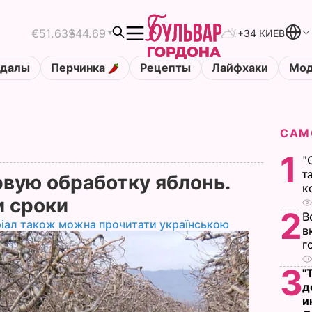
€51.63
$44.69
+34 КИЕВ
ндалы
Перчинка
Рецепты
Лайфхаки
Мод
САМ
1
"
т
рвую обработку яблонь.
к
и сроки
2
В
іал також можна прочитати українською
в
г
3
"
д
и